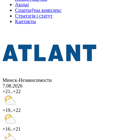
Акцыі
Спартыўны комплекс
Стратэгія і статут
Кантакты
Минск-Независимости
7.08.2026
+21..+22
+19..+22
+16..+21