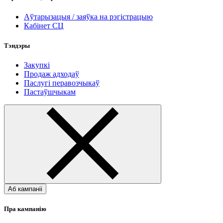
Аўтарызацыя / заяўка на рэгістрацыю
Кабінет СЦ
Тэндэры
Закупкі
Продаж адходаў
Паслугі перавозчыкаў
Пастаўшчыкам
Аб кампаніі
Пра кампанію