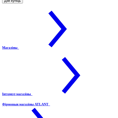
Дзе купіць
Магазіны
Інтэрнэт-магазіны
Фірмовыя магазіны ATLANT