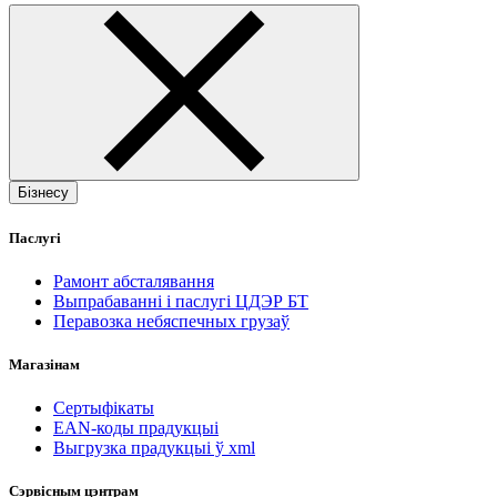
Бізнесу
Паслугі
Рамонт абсталявання
Выпрабаванні і паслугі ЦДЭР БТ
Перавозка небяспечных грузаў
Магазінам
Сертыфікаты
EAN-коды прадукцыі
Выгрузка прадукцыі ў xml
Сэрвісным цэнтрам