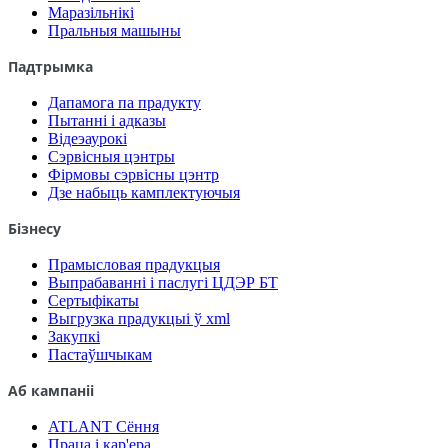
Маразільнікі
Пральныя машыны
Падтрымка
Дапамога па прадукту
Пытанні і адказы
Відеэаурокі
Сэрвісныя цэнтры
Фірмовы сэрвісны цэнтр
Дзе набыць камплектуючыя
Бізнесу
Прамысловая прадукцыя
Выпрабаванні і паслугі ЦДЭР БТ
Сертыфікаты
Выгрузка прадукцыі ў xml
Закупкі
Пастаўшчыкам
Аб кампаніі
ATLANT Сёння
Праца і кар'ера