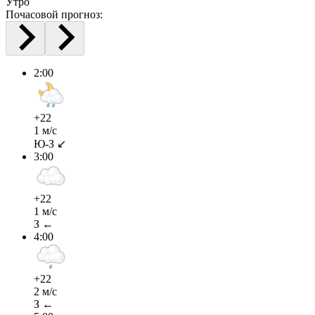
Утро
Почасовой прогноз:
2:00
+22
1 м/с
Ю-З ↙
3:00
+22
1 м/с
З ←
4:00
+22
2 м/с
З ←