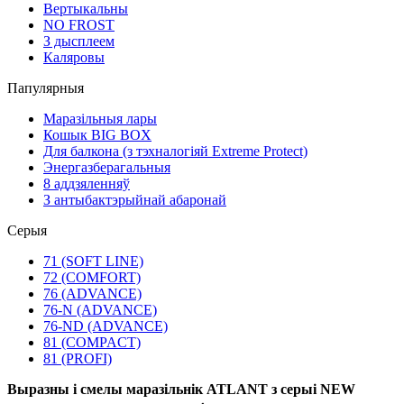
Вертыкальны
NO FROST
З дысплеем
Каляровы
Папулярныя
Маразільныя лары
Кошык BIG BOX
Для балкона (з тэхналогіяй Extreme Protect)
Энергазберагальныя
8 аддзяленняў
З антыбактэрыйнай абаронай
Серыя
71 (SOFT LINE)
72 (COMFORT)
76 (ADVANCE)
76-N (ADVANCE)
76-ND (ADVANCE)
81 (COMPACT)
81 (PROFI)
Выразны і смелы маразільнік ATLANT з серыі NEW