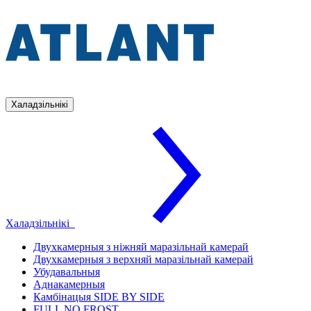
Халадзільнікі
Халадзільнікі
Двухкамерныя з ніжняй маразільнай камерай
Двухкамерныя з верхняй маразільнай камерай
Убудавальныя
Аднакамерныя
Камбінацыя SIDE BY SIDE
FULL NO FROST