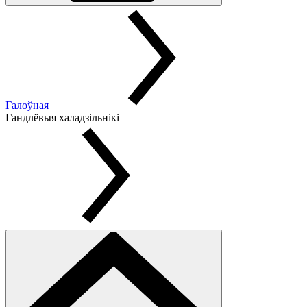
Галоўная
Гандлёвыя халадзільнікі