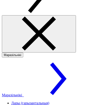
Маразільнікі
Маразільнікі
Лары (гарызантальныя)