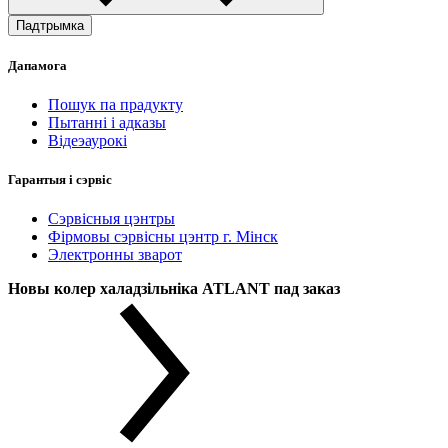
Падтрымка
Дапамога
Пошук па прадукту
Пытанні і адказы
Відеэаурокі
Гарантыя і сэрвіс
Сэрвісныя цэнтры
Фірмовы сэрвісны цэнтр г. Мінск
Электронны зварот
Новы колер халадзільніка ATLANT пад заказ