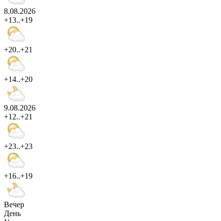
8.08.2026
+13..+19
+20..+21
+14..+20
9.08.2026
+12..+21
+23..+23
+16..+19
Вечер
День