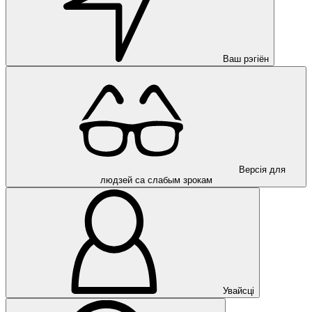
Ваш рэгіён
Версія для
людзей са слабым зрокам
Увайсці