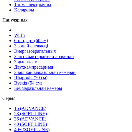
Тэрмаэлектрычны
Каляровы
Папулярныя
Wi-Fi
Стандарт (60 см)
З зонай свежасці
Энергазберагальныя
З антыбактэрыйнай абаронай
З дысплеем
Двухкампрэсарныя
З вялікай маразільнай камерай
Шырокія (70 см)
Вузкія (54 см)
Без маразільнай камеры
Серыя
16 (ADVANCE)
28 (SOFT LINE)
36 (ADVANCE)
40 (SOFT LINE)
40+ (SOFT LINE)