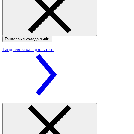
Гандлёвыя халадзільнікі
Гандлёвыя халадзільнікі