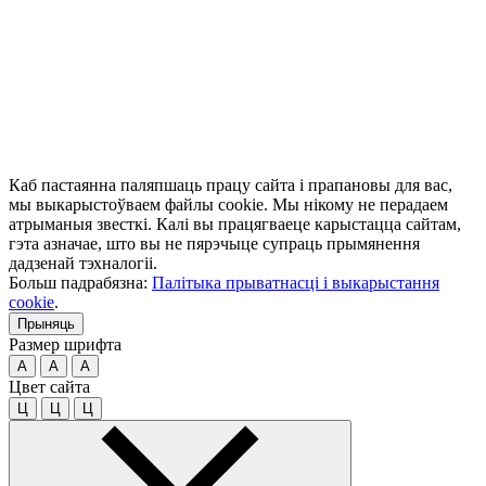
Каб пастаянна паляпшаць працу сайта і прапановы для вас,
мы выкарыстоўваем файлы cookie. Мы нікому не перадаем
атрыманыя звесткі. Калі вы працягваеце карыстацца сайтам,
гэта азначае, што вы не пярэчыце супраць прымянення
дадзенай тэхналогіі.
Больш падрабязна:
Палітыка прыватнасці і выкарыстання
cookie
.
Прыняць
Размер шрифта
A
A
A
Цвет сайта
Ц
Ц
Ц