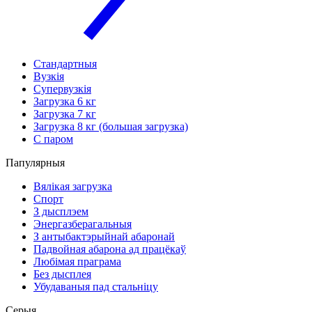
Стандартныя
Вузкія
Супервузкія
Загрузка 6 кг
Загрузка 7 кг
Загрузка 8 кг (большая загрузка)
С паром
Папулярныя
Вялікая загрузка
Спорт
З дысплэем
Энергазберагальныя
З антыбактэрыйнай абаронай
Падвойная абарона ад працёкаў
Любімая праграма
Без дысплея
Убудаваныя пад стальніцу
Серыя