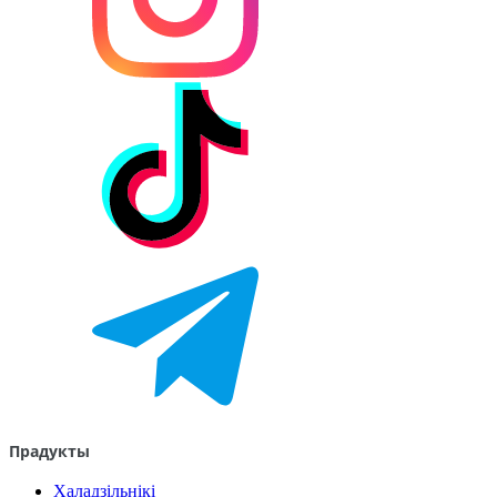
Прадукты
Халадзільнікі