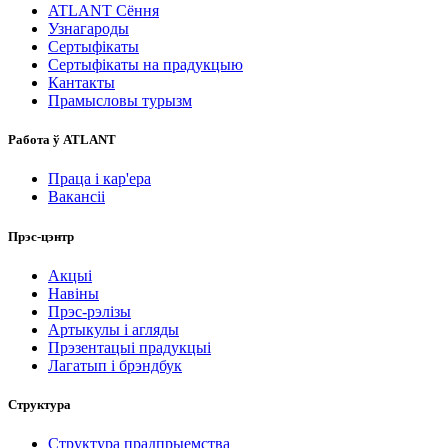
ATLANT Сёння
Узнагароды
Сертыфікаты
Сертыфікаты на прадукцыю
Кантакты
Прамысловы турызм
Работа ў ATLANT
Праца і кар'ера
Вакансіі
Прэс-цэнтр
Акцыі
Навіны
Прэс-рэлізы
Артыкулы і агляды
Прэзентацыі прадукцыі
Лагатып і брэндбук
Структура
Структура прадпрыемства