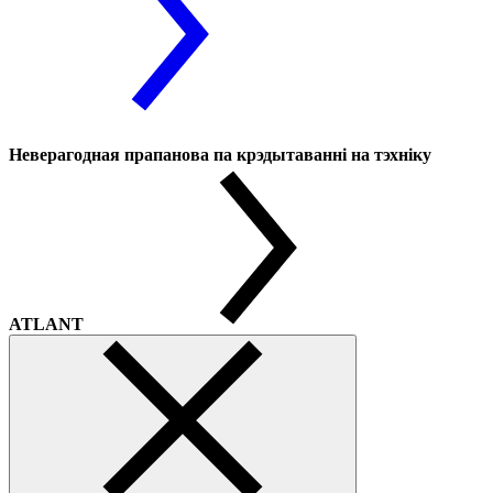
Неверагодная прапанова па крэдытаванні на тэхніку
ATLANT