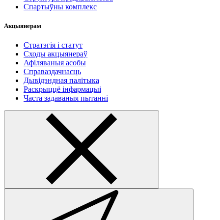
Спартыўны комплекс
Акцыянерам
Стратэгія і статут
Сходы акцыянераў
Афіляваныя асобы
Справаздачнасць
Дывідэндная палітыка
Раскрыццё інфармацыі
Часта задаваныя пытанні