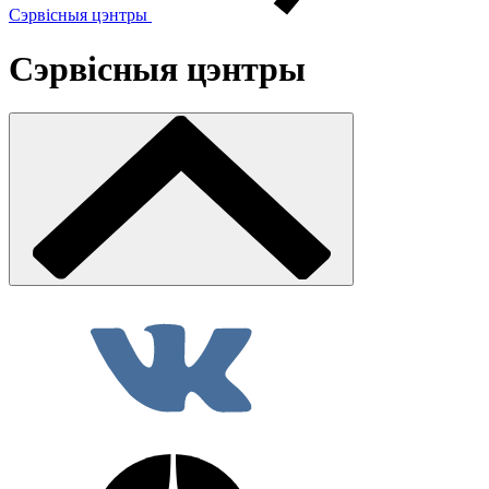
Сэрвісныя цэнтры
Сэрвісныя цэнтры