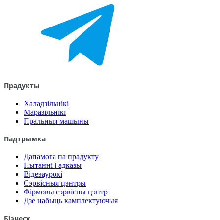
Прадукты
Халадзільнікі
Маразільнікі
Пральныя машыны
Падтрымка
Дапамога па прадукту
Пытанні і адказы
Відеэаурокі
Сэрвісныя цэнтры
Фірмовы сэрвісны цэнтр
Дзе набыць камплектуючыя
Бізнесу