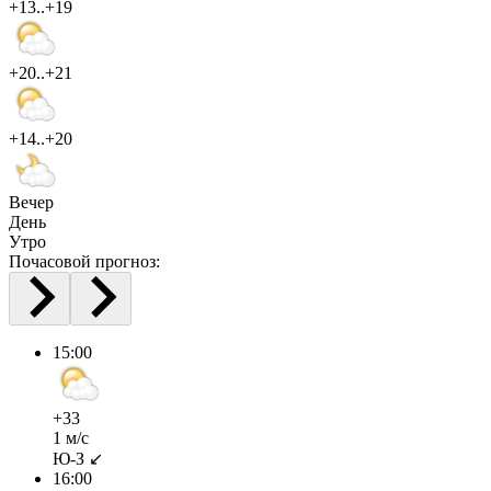
+13..+19
+20..+21
+14..+20
Вечер
День
Утро
Почасовой прогноз:
15:00
+33
1 м/с
Ю-З ↙
16:00