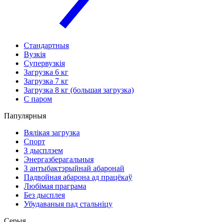
Стандартныя
Вузкія
Супервузкія
Загрузка 6 кг
Загрузка 7 кг
Загрузка 8 кг (большая загрузка)
С паром
Папулярныя
Вялікая загрузка
Спорт
З дысплэем
Энергазберагальныя
З антыбактэрыйнай абаронай
Падвойная абарона ад працёкаў
Любімая праграма
Без дысплея
Убудаваныя пад стальніцу
Серыя