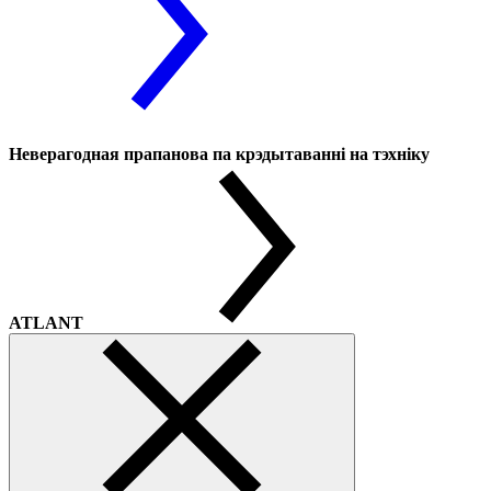
Неверагодная прапанова па крэдытаванні на тэхніку
ATLANT