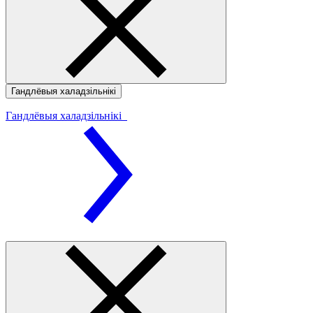
Гандлёвыя халадзільнікі
Гандлёвыя халадзільнікі