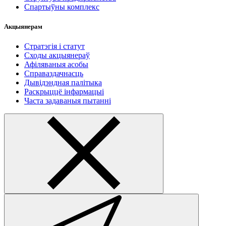
Спартыўны комплекс
Акцыянерам
Стратэгія і статут
Сходы акцыянераў
Афіляваныя асобы
Справаздачнасць
Дывідэндная палітыка
Раскрыццё інфармацыі
Часта задаваныя пытанні