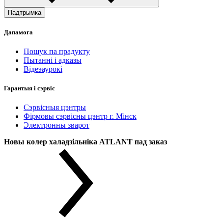
Падтрымка
Дапамога
Пошук па прадукту
Пытанні і адказы
Відеэаурокі
Гарантыя і сэрвіс
Сэрвісныя цэнтры
Фірмовы сэрвісны цэнтр г. Мінск
Электронны зварот
Новы колер халадзільніка ATLANT пад заказ