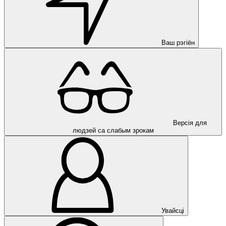
Ваш рэгіён
Версія для
людзей са слабым зрокам
Увайсці