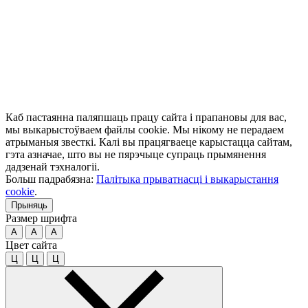
Каб пастаянна паляпшаць працу сайта і прапановы для вас,
мы выкарыстоўваем файлы cookie. Мы нікому не перадаем
атрыманыя звесткі. Калі вы працягваеце карыстацца сайтам,
гэта азначае, што вы не пярэчыце супраць прымянення
дадзенай тэхналогіі.
Больш падрабязна:
Палітыка прыватнасці і выкарыстання
cookie
.
Прыняць
Размер шрифта
A
A
A
Цвет сайта
Ц
Ц
Ц