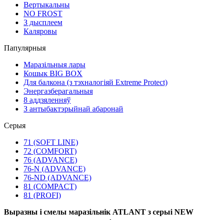
Вертыкальны
NO FROST
З дысплеем
Каляровы
Папулярныя
Маразільныя лары
Кошык BIG BOX
Для балкона (з тэхналогіяй Extreme Protect)
Энергазберагальныя
8 аддзяленняў
З антыбактэрыйнай абаронай
Серыя
71 (SOFT LINE)
72 (COMFORT)
76 (ADVANCE)
76-N (ADVANCE)
76-ND (ADVANCE)
81 (COMPACT)
81 (PROFI)
Выразны і смелы маразільнік ATLANT з серыі NEW