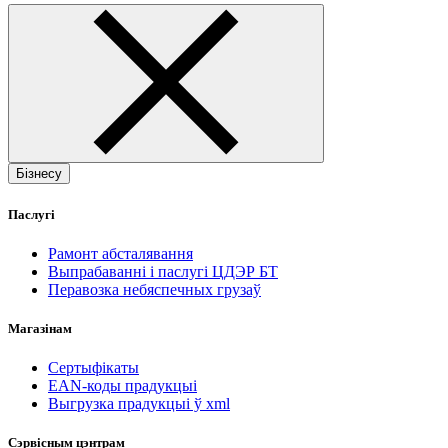
Бізнесу
Паслугі
Рамонт абсталявання
Выпрабаванні і паслугі ЦДЭР БТ
Перавозка небяспечных грузаў
Магазінам
Сертыфікаты
EAN-коды прадукцыі
Выгрузка прадукцыі ў xml
Сэрвісным цэнтрам