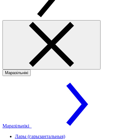
Маразільнікі
Маразільнікі
Лары (гарызантальныя)