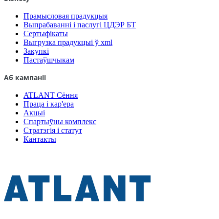
Прамысловая прадукцыя
Выпрабаванні і паслугі ЦДЭР БТ
Сертыфікаты
Выгрузка прадукцыі ў xml
Закупкі
Пастаўшчыкам
Аб кампаніі
ATLANT Сёння
Праца і кар'ера
Акцыі
Спартыўны комплекс
Стратэгія і статут
Кантакты