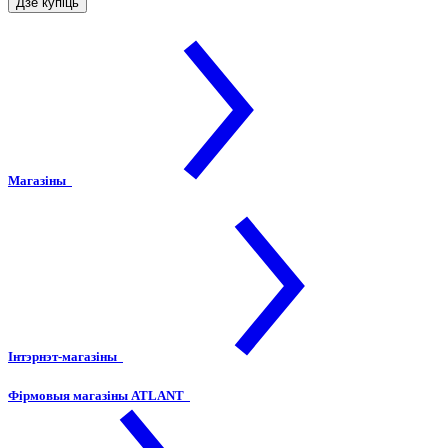
Дзе купіць
Магазіны
Інтэрнэт-магазіны
Фірмовыя магазіны ATLANT