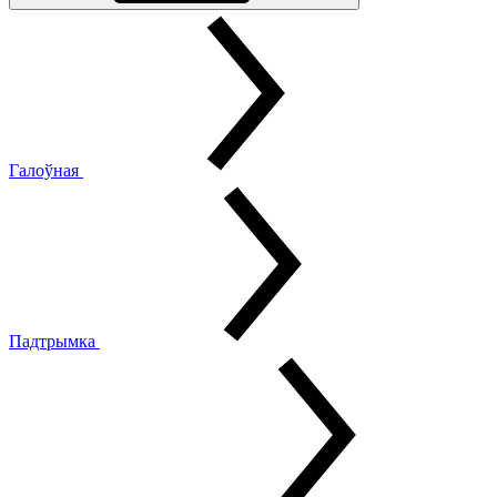
Галоўная
Падтрымка