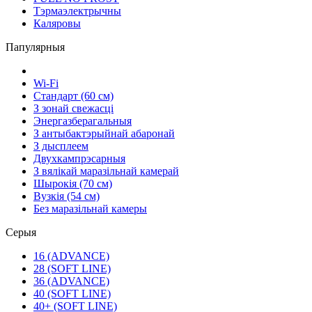
Тэрмаэлектрычны
Каляровы
Папулярныя
Wi-Fi
Стандарт (60 см)
З зонай свежасці
Энергазберагальныя
З антыбактэрыйнай абаронай
З дысплеем
Двухкампрэсарныя
З вялікай маразільнай камерай
Шырокія (70 см)
Вузкія (54 см)
Без маразільнай камеры
Серыя
16 (ADVANCE)
28 (SOFT LINE)
36 (ADVANCE)
40 (SOFT LINE)
40+ (SOFT LINE)