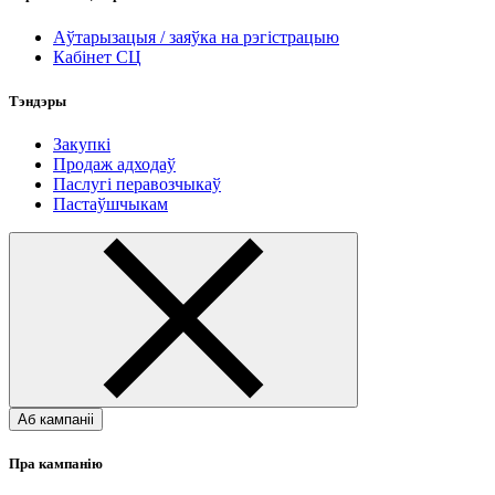
Аўтарызацыя / заяўка на рэгістрацыю
Кабінет СЦ
Тэндэры
Закупкі
Продаж адходаў
Паслугі перавозчыкаў
Пастаўшчыкам
Аб кампаніі
Пра кампанію