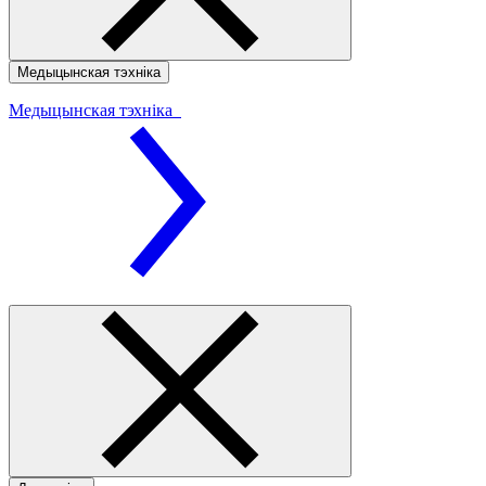
Медыцынская тэхніка
Медыцынская тэхніка