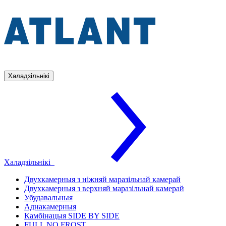
Халадзільнікі
Халадзільнікі
Двухкамерныя з ніжняй маразільнай камерай
Двухкамерныя з верхняй маразільнай камерай
Убудавальныя
Аднакамерныя
Камбінацыя SIDE BY SIDE
FULL NO FROST