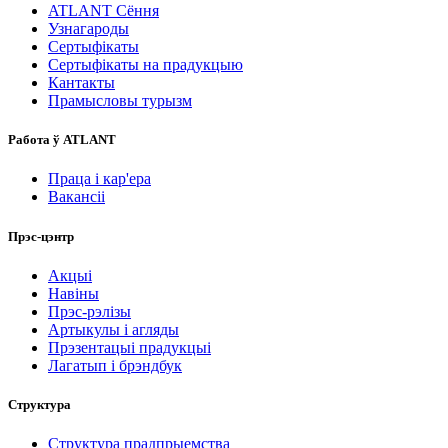
ATLANT Сёння
Узнагароды
Сертыфікаты
Сертыфікаты на прадукцыю
Кантакты
Прамысловы турызм
Работа ў ATLANT
Праца і кар'ера
Вакансіі
Прэс-цэнтр
Акцыі
Навіны
Прэс-рэлізы
Артыкулы і агляды
Прэзентацыі прадукцыі
Лагатып і брэндбук
Структура
Структура прадпрыемства