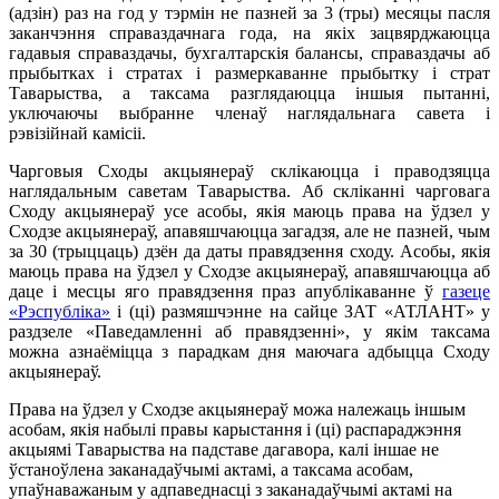
(адзін) раз на год у тэрмін не пазней за 3 (тры) месяцы пасля
заканчэння справаздачнага года, на якіх зацвярджаюцца
гадавыя справаздачы, бухгалтарскія балансы, справаздачы аб
прыбытках і стратах і размеркаванне прыбытку і страт
Таварыства, а таксама разглядаюцца іншыя пытанні,
уключаючы выбранне членаў наглядальнага савета і
рэвізійнай камісіі.
Чарговыя Сходы акцыянераў склікаюцца і праводзяцца
наглядальным саветам Таварыства. Аб скліканні чарговага
Сходу акцыянераў усе асобы, якія маюць права на ўдзел у
Сходзе акцыянераў, апавяшчаюцца загадзя, але не пазней, чым
за 30 (трыццаць) дзён да даты правядзення сходу. Асобы, якія
маюць права на ўдзел у Сходзе акцыянераў, апавяшчаюцца аб
даце і месцы яго правядзення праз апублікаванне ў
газеце
«Рэспублiка»
і (ці) размяшчэнне на сайце ЗАТ «АТЛАНТ» у
раздзеле «Паведамленні аб правядзенні», у якім таксама
можна азнаёміцца з парадкам дня маючага адбыцца Сходу
акцыянераў.
Права на ўдзел у Сходзе акцыянераў можа належаць іншым
асобам, якія набылі правы карыстання і (ці) распараджэння
акцыямі Таварыства на падставе дагавора, калі іншае не
ўстаноўлена заканадаўчымі актамі, а таксама асобам,
упаўнаважаным у адпаведнасці з заканадаўчымі актамі на