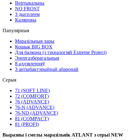
Вертыкальны
NO FROST
З дысплеем
Каляровы
Папулярныя
Маразільныя лары
Кошык BIG BOX
Для балкона (з тэхналогіяй Extreme Protect)
Энергазберагальныя
8 аддзяленняў
З антыбактэрыйнай абаронай
Серыя
71 (SOFT LINE)
72 (COMFORT)
76 (ADVANCE)
76-N (ADVANCE)
76-ND (ADVANCE)
81 (COMPACT)
81 (PROFI)
Выразны і смелы маразільнік ATLANT з серыі NEW