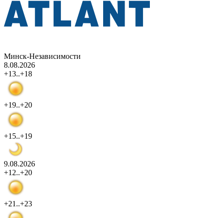
Минск-Независимости
8.08.2026
+13..+18
+19..+20
+15..+19
9.08.2026
+12..+20
+21..+23