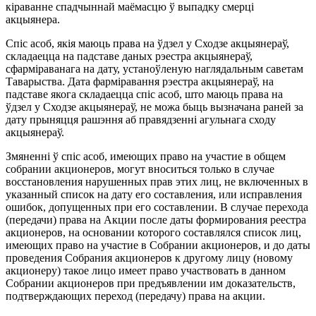
кіраванне спадчыннай маёмасцю ў выпадку смерці
акцыянера.
Спіс асоб, якія маюць права на ўдзел у Сходзе акцыянераў,
складаецца на падставе даных рэестра акцыянераў,
сфарміраванага на дату, устаноўленую наглядальным саветам
Таварыства. Дата фарміравання рэестра акцыянераў, на
падставе якога складаецца спіс асоб, што маюць права на
ўдзел у Сходзе акцыянераў, не можа быць вызначана раней за
дату прыняцця рашэння аб правядзенні агульнага сходу
акцыянераў.
Змяненні ў спіс асоб, имеющих право на участие в общем
собрании акционеров, могут вноситься только в случае
восстановления нарушенных прав этих лиц, не включенных в
указанный список на дату его составления, или исправления
ошибок, допущенных при его составлении. В случае перехода
(передачи) права на Акции после даты формирования реестра
акционеров, на основании которого составлялся список лиц,
имеющих право на участие в Собрании акционеров, и до даты
проведения Собрания акционеров к другому лицу (новому
акционеру) такое лицо имеет право участвовать в данном
Собрании акционеров при предъявлении им доказательств,
подтверждающих переход (передачу) права на акции.