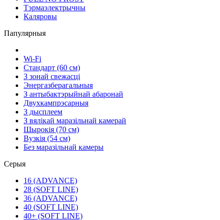
Тэрмаэлектрычны
Каляровы
Папулярныя
Wi-Fi
Стандарт (60 см)
З зонай свежасці
Энергазберагальныя
З антыбактэрыйнай абаронай
Двухкампрэсарныя
З дысплеем
З вялікай маразільнай камерай
Шырокія (70 см)
Вузкія (54 см)
Без маразільнай камеры
Серыя
16 (ADVANCE)
28 (SOFT LINE)
36 (ADVANCE)
40 (SOFT LINE)
40+ (SOFT LINE)