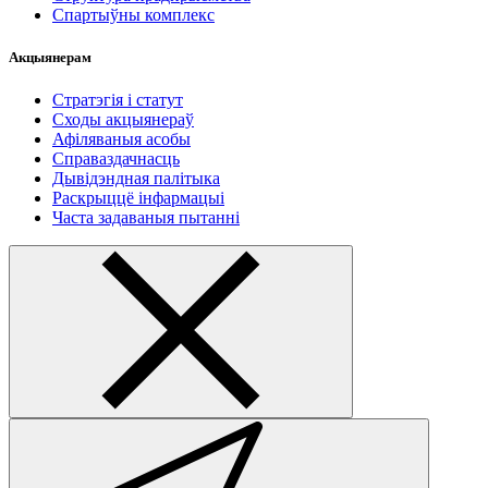
Спартыўны комплекс
Акцыянерам
Стратэгія і статут
Сходы акцыянераў
Афіляваныя асобы
Справаздачнасць
Дывідэндная палітыка
Раскрыццё інфармацыі
Часта задаваныя пытанні