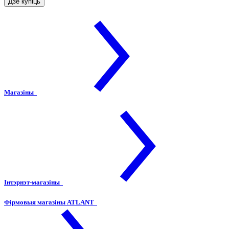
Дзе купіць
Магазіны
Інтэрнэт-магазіны
Фірмовыя магазіны ATLANT