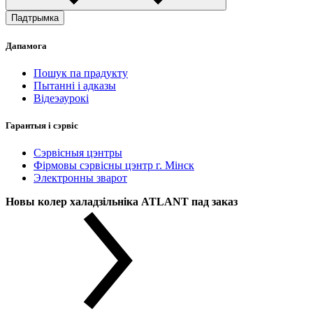
Падтрымка
Дапамога
Пошук па прадукту
Пытанні і адказы
Відеэаурокі
Гарантыя і сэрвіс
Сэрвісныя цэнтры
Фірмовы сэрвісны цэнтр г. Мінск
Электронны зварот
Новы колер халадзільніка ATLANT пад заказ