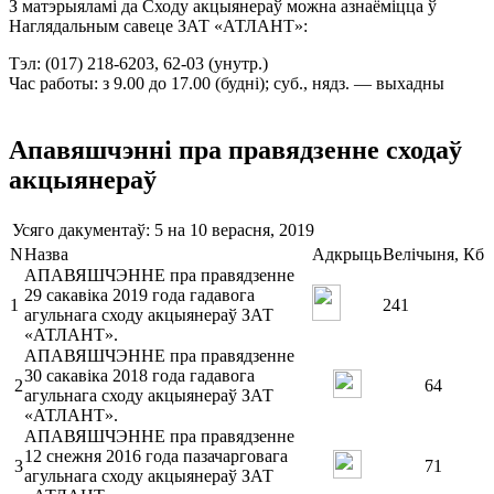
З матэрыяламі да Сходу акцыянераў можна азнаёміцца ў
Наглядальным савеце ЗАТ «АТЛАНТ»:
Тэл: (017) 218-6203, 62-03 (унутр.)
Час работы: з 9.00 до 17.00 (буднi); суб., нядз. — выхадны
Апавяшчэнні пра правядзенне сходаў
акцыянераў
Усяго дакументаў: 5
на 10 верасня, 2019
N
Назва
Адкрыць
Велiчыня, Кб
АПАВЯШЧЭННЕ пра правядзенне
29 сакавіка 2019 года гадавога
1
241
агульнага сходу акцыянераў ЗАТ
«АТЛАНТ».
АПАВЯШЧЭННЕ пра правядзенне
30 сакавіка 2018 года гадавога
2
64
агульнага сходу акцыянераў ЗАТ
«АТЛАНТ».
АПАВЯШЧЭННЕ пра правядзенне
12 снежня 2016 года пазачарговага
3
71
агульнага сходу акцыянераў ЗАТ