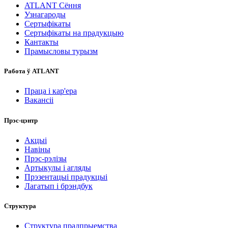
ATLANT Сёння
Узнагароды
Сертыфікаты
Сертыфікаты на прадукцыю
Кантакты
Прамысловы турызм
Работа ў ATLANT
Праца і кар'ера
Вакансіі
Прэс-цэнтр
Акцыі
Навіны
Прэс-рэлізы
Артыкулы і агляды
Прэзентацыі прадукцыі
Лагатып і брэндбук
Структура
Структура прадпрыемства