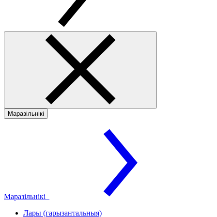
Маразільнікі
Маразільнікі
Лары (гарызантальныя)