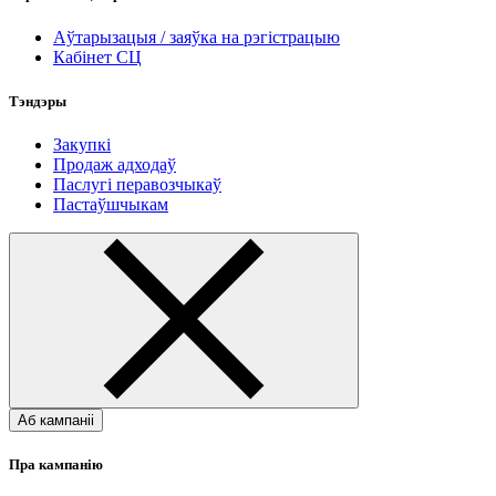
Аўтарызацыя / заяўка на рэгістрацыю
Кабінет СЦ
Тэндэры
Закупкі
Продаж адходаў
Паслугі перавозчыкаў
Пастаўшчыкам
Аб кампаніі
Пра кампанію