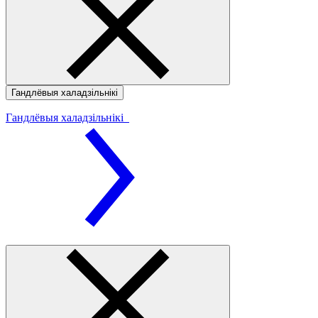
Гандлёвыя халадзільнікі
Гандлёвыя халадзільнікі