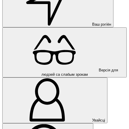
Ваш рэгіён
Версія для
людзей са слабым зрокам
Увайсці