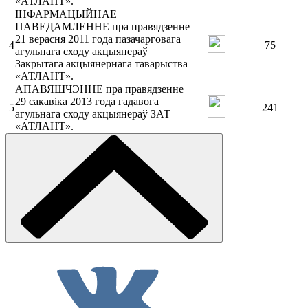
«АТЛАНТ».
ІНФАРМАЦЫЙНАЕ
ПАВЕДАМЛЕННЕ пра правядзенне
21 верасня 2011 года пазачарговага
4
75
агульнага сходу акцыянераў
Закрытага акцыянернага таварыства
«АТЛАНТ».
АПАВЯШЧЭННЕ пра правядзенне
29 сакавіка 2013 года гадавога
5
241
агульнага сходу акцыянераў ЗАТ
«АТЛАНТ».