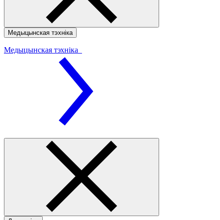
Медыцынская тэхніка
Медыцынская тэхніка