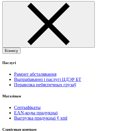
Бізнесу
Паслугі
Рамонт абсталявання
Выпрабаванні і паслугі ЦДЭР БТ
Перавозка небяспечных грузаў
Магазінам
Сертыфікаты
EAN-коды прадукцыі
Выгрузка прадукцыі ў xml
Сэрвісным цэнтрам