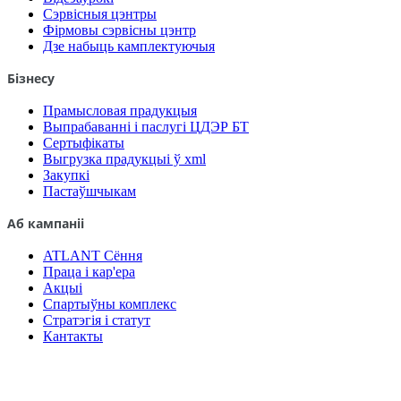
Сэрвісныя цэнтры
Фірмовы сэрвісны цэнтр
Дзе набыць камплектуючыя
Бізнесу
Прамысловая прадукцыя
Выпрабаванні і паслугі ЦДЭР БТ
Сертыфікаты
Выгрузка прадукцыі ў xml
Закупкі
Пастаўшчыкам
Аб кампаніі
ATLANT Сёння
Праца і кар'ера
Акцыі
Спартыўны комплекс
Стратэгія і статут
Кантакты