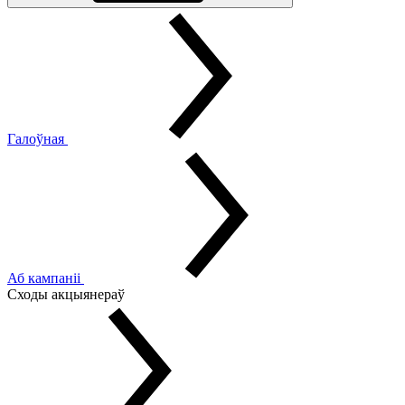
Галоўная
Аб кампаніі
Сходы акцыянераў