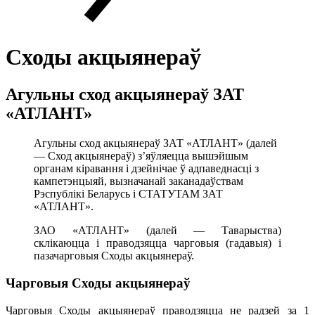
Сходы акцыянераў
Агульны сход акцыянераў ЗАТ
«АТЛАНТ»
Агульны сход акцыянераў ЗАТ «АТЛАНТ» (далей
— Сход акцыянераў) з’яўляецца вышэйшым
органам кіравання і дзейнічае ў адпаведнасці з
кампетэнцыяй, вызначанай заканадаўствам
Рэспублікі Беларусь і СТАТУТАМ ЗАТ
«АТЛАНТ».
ЗАО «АТЛАНТ» (далей — Таварыства)
склікаюцца і праводзяцца чарговыя (гадавыя) і
пазачарговыя Сходы акцыянераў.
Чарговыя Сходы акцыянераў
Чарговыя Сходы акцыянераў праводзяцца не радзей за 1