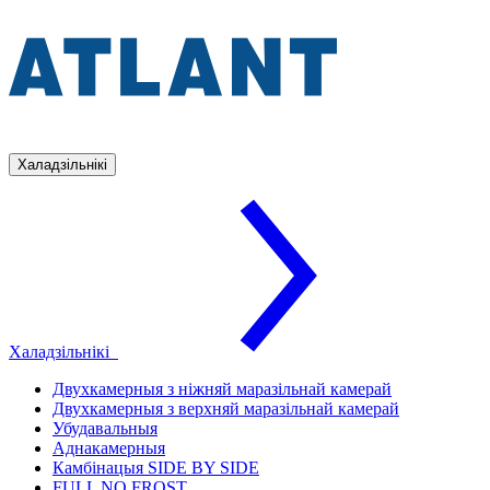
Халадзільнікі
Халадзільнікі
Двухкамерныя з ніжняй маразільнай камерай
Двухкамерныя з верхняй маразільнай камерай
Убудавальныя
Аднакамерныя
Камбінацыя SIDE BY SIDE
FULL NO FROST