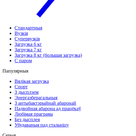
Стандартныя
Вузкія
Супервузкія
Загрузка 6 кг
Загрузка 7 кг
Загрузка 8 кг (большая загрузка)
С паром
Папулярныя
Вялікая загрузка
Спорт
З дысплэем
Энергазберагальныя
З антыбактэрыйнай абаронай
Падвойная абарона ад працёкаў
Любімая праграма
Без дысплея
Убудаваныя пад стальніцу
Серыя