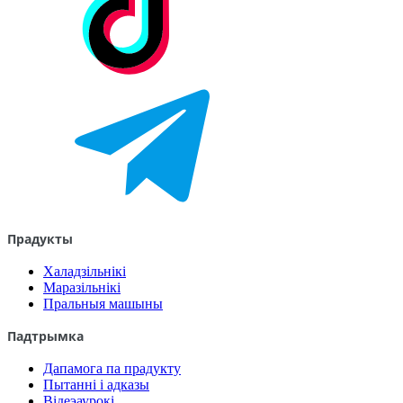
Прадукты
Халадзільнікі
Маразільнікі
Пральныя машыны
Падтрымка
Дапамога па прадукту
Пытанні і адказы
Відеэаурокі