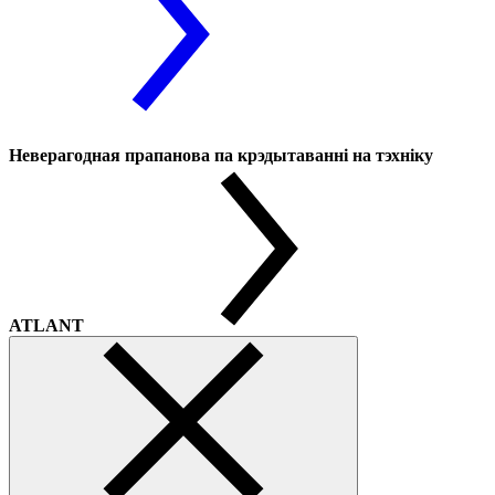
Неверагодная прапанова па крэдытаванні на тэхніку
ATLANT