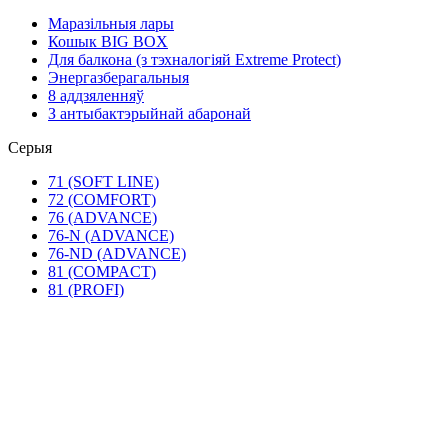
Маразільныя лары
Кошык BIG BOX
Для балкона (з тэхналогіяй Extreme Protect)
Энергазберагальныя
8 аддзяленняў
З антыбактэрыйнай абаронай
Серыя
71 (SOFT LINE)
72 (COMFORT)
76 (ADVANCE)
76-N (ADVANCE)
76-ND (ADVANCE)
81 (COMPACT)
81 (PROFI)