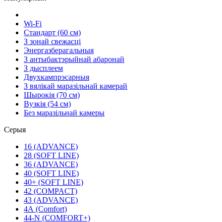
Wi-Fi
Стандарт (60 см)
З зонай свежасці
Энергазберагальныя
З антыбактэрыйнай абаронай
З дысплеем
Двухкампрэсарныя
З вялікай маразільнай камерай
Шырокія (70 см)
Вузкія (54 см)
Без маразільнай камеры
Серыя
16 (ADVANCE)
28 (SOFT LINE)
36 (ADVANCE)
40 (SOFT LINE)
40+ (SOFT LINE)
42 (COMPACT)
43 (ADVANCE)
4А (Comfort)
44-N (COMFORT+)