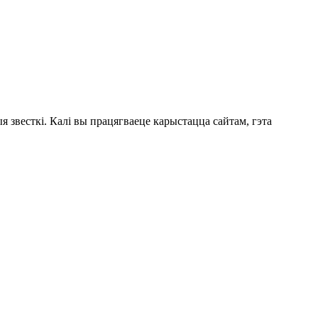
 звесткі. Калі вы працягваеце карыстацца сайтам, гэта