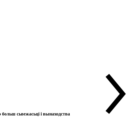
больш сьвежасьці і вынаходства