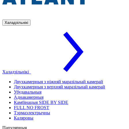
Халадзільнікі
Халадзільнікі
Двухкамерныя з ніжняй маразільнай камерай
Двухкамерныя з верхняй маразільнай камерай
Убудавальныя
Аднакамерныя
Камбінацыя SIDE BY SIDE
FULL NO FROST
Тэрмаэлектрычны
Каляровы
Папулярныя