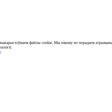
 выкарыстоўваем файлы cookie. Мы нікому не перадаем атрыманыя
алогіі.
e
.