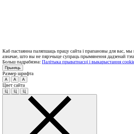
Каб пастаянна паляпшаць працу сайта і прапановы для вас, мы
азначае, што вы не пярэчыце супраць прымянення дадзенай тэхн
Больш падрабязна:
Палітыка прыватнасці і выкарыстання cooki
Прыняць
Размер шрифта
A
A
A
Цвет сайта
Ц
Ц
Ц