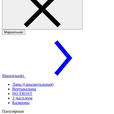
Маразільнікі
Маразільнікі
Лары (гарызантальныя)
Вертыкальны
NO FROST
З дысплеем
Каляровы
Папулярныя