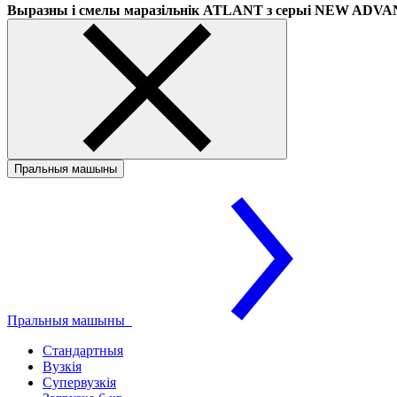
Выразны і смелы маразільнік ATLANT з серыі NEW ADV
Пральныя машыны
Пральныя машыны
Стандартныя
Вузкія
Супервузкія