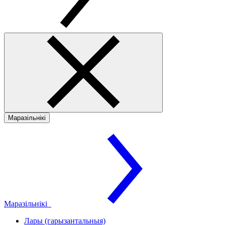
Маразільнікі
Маразільнікі
Лары (гарызантальныя)