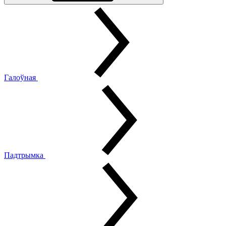
Галоўная
Падтрымка