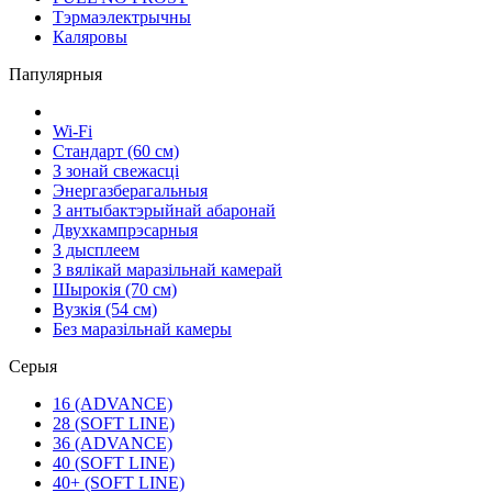
Тэрмаэлектрычны
Каляровы
Папулярныя
Wi-Fi
Стандарт (60 см)
З зонай свежасці
Энергазберагальныя
З антыбактэрыйнай абаронай
Двухкампрэсарныя
З дысплеем
З вялікай маразільнай камерай
Шырокія (70 см)
Вузкія (54 см)
Без маразільнай камеры
Серыя
16 (ADVANCE)
28 (SOFT LINE)
36 (ADVANCE)
40 (SOFT LINE)
40+ (SOFT LINE)