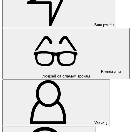
Ваш рэгіён
Версія для
людзей са слабым зрокам
Увайсці