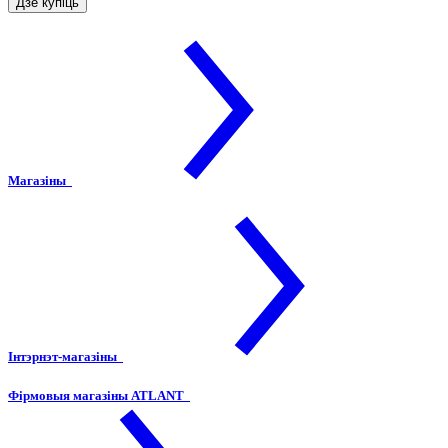
Дзе купіць
Магазіны
Інтэрнэт-магазіны
Фірмовыя магазіны ATLANT