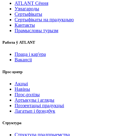
ATLANT Сёння
Узнагароды
Сертыфікаты
Сертыфікаты на прадукцыю
Кантакты
Прамысловы турызм
Работа ў ATLANT
Праца і кар'ера
Вакансіі
Прэс-цэнтр
Акцыі
Навіны
Прэс-рэлізы
Артыкулы і агляды
Прэзентацыі прадукцыі
Лагатып і брэндбук
Структура
Структура прадпрыемства