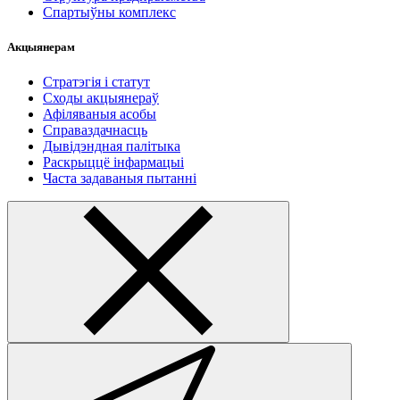
Спартыўны комплекс
Акцыянерам
Стратэгія і статут
Сходы акцыянераў
Афіляваныя асобы
Справаздачнасць
Дывідэндная палітыка
Раскрыццё інфармацыі
Часта задаваныя пытанні