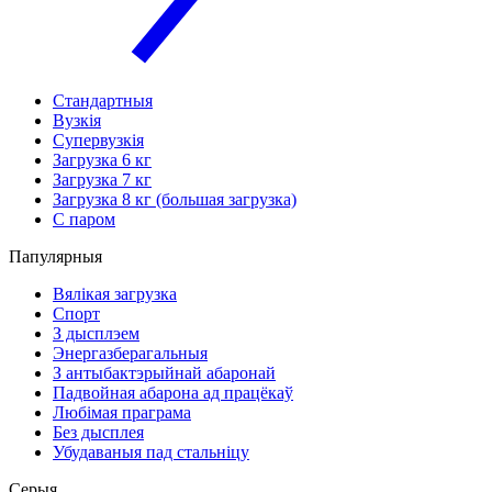
Стандартныя
Вузкія
Супервузкія
Загрузка 6 кг
Загрузка 7 кг
Загрузка 8 кг (большая загрузка)
С паром
Папулярныя
Вялікая загрузка
Спорт
З дысплэем
Энергазберагальныя
З антыбактэрыйнай абаронай
Падвойная абарона ад працёкаў
Любімая праграма
Без дысплея
Убудаваныя пад стальніцу
Серыя