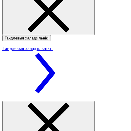
Гандлёвыя халадзільнікі
Гандлёвыя халадзільнікі