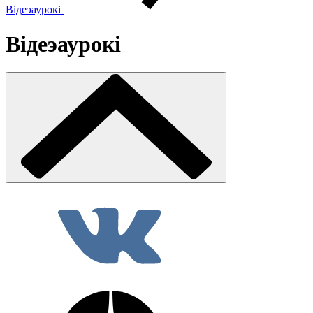
Відеэаурокі
Відеэаурокі