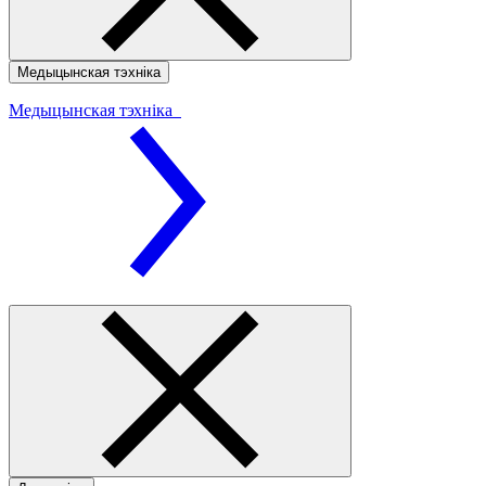
Медыцынская тэхніка
Медыцынская тэхніка