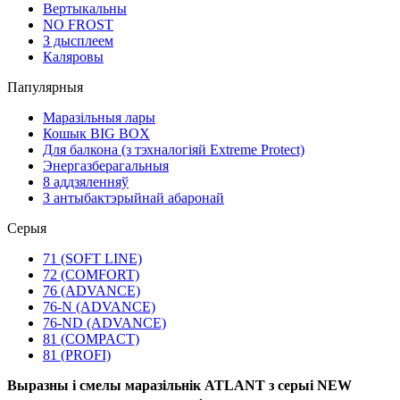
Вертыкальны
NO FROST
З дысплеем
Каляровы
Папулярныя
Маразільныя лары
Кошык BIG BOX
Для балкона (з тэхналогіяй Extreme Protect)
Энергазберагальныя
8 аддзяленняў
З антыбактэрыйнай абаронай
Серыя
71 (SOFT LINE)
72 (COMFORT)
76 (ADVANCE)
76-N (ADVANCE)
76-ND (ADVANCE)
81 (COMPACT)
81 (PROFI)
Выразны і смелы маразільнік ATLANT з серыі NEW