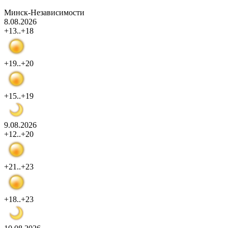
Минск-Независимости
8.08.2026
+13..+18
+19..+20
+15..+19
9.08.2026
+12..+20
+21..+23
+18..+23