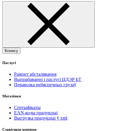
Бізнесу
Паслугі
Рамонт абсталявання
Выпрабаванні і паслугі ЦДЭР БТ
Перавозка небяспечных грузаў
Магазінам
Сертыфікаты
EAN-коды прадукцыі
Выгрузка прадукцыі ў xml
Сэрвісным цэнтрам