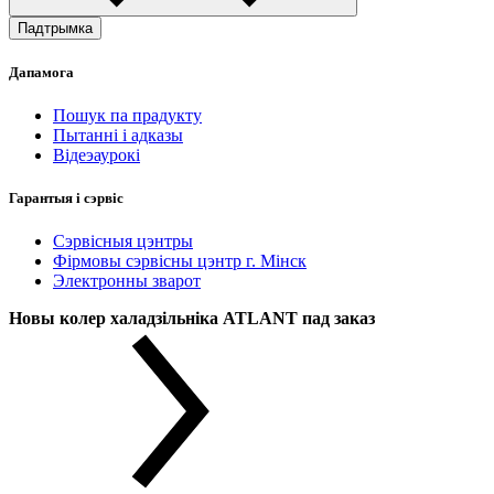
Падтрымка
Дапамога
Пошук па прадукту
Пытанні і адказы
Відеэаурокі
Гарантыя і сэрвіс
Сэрвісныя цэнтры
Фірмовы сэрвісны цэнтр г. Мінск
Электронны зварот
Новы колер халадзільніка ATLANT пад заказ