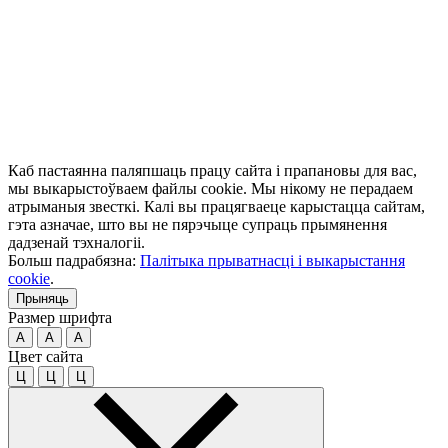
Каб пастаянна паляпшаць працу сайта і прапановы для вас,
мы выкарыстоўваем файлы cookie. Мы нікому не перадаем
атрыманыя звесткі. Калі вы працягваеце карыстацца сайтам,
гэта азначае, што вы не пярэчыце супраць прымянення
дадзенай тэхналогіі.
Больш падрабязна:
Палітыка прыватнасці і выкарыстання
cookie
.
Прыняць
Размер шрифта
A
A
A
Цвет сайта
Ц
Ц
Ц