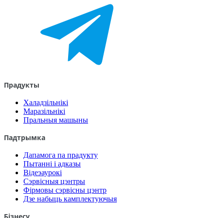
Прадукты
Халадзільнікі
Маразільнікі
Пральныя машыны
Падтрымка
Дапамога па прадукту
Пытанні і адказы
Відеэаурокі
Сэрвісныя цэнтры
Фірмовы сэрвісны цэнтр
Дзе набыць камплектуючыя
Бізнесу