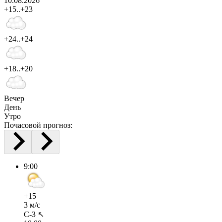
10.08.2026
+15..+23
+24..+24
+18..+20
Вечер
День
Утро
Почасовой прогноз:
9:00
+15
3 м/с
С-З ↖