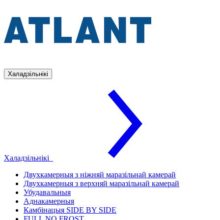
Халадзільнікі
Халадзільнікі
Двухкамерныя з ніжняй маразільнай камерай
Двухкамерныя з верхняй маразільнай камерай
Убудавальныя
Аднакамерныя
Камбінацыя SIDE BY SIDE
FULL NO FROST