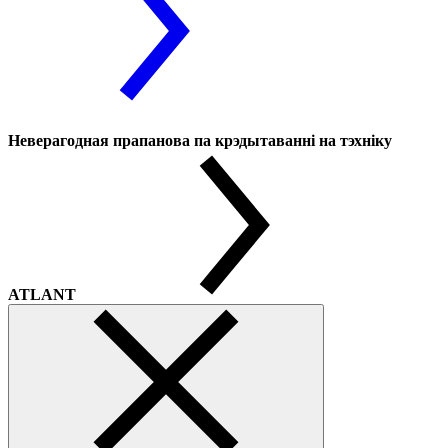
Неверагодная прапанова па крэдытаванні на тэхніку
ATLANT