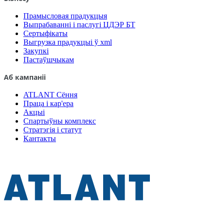
Прамысловая прадукцыя
Выпрабаванні і паслугі ЦДЭР БТ
Сертыфікаты
Выгрузка прадукцыі ў xml
Закупкі
Пастаўшчыкам
Аб кампаніі
ATLANT Сёння
Праца і кар'ера
Акцыі
Спартыўны комплекс
Стратэгія і статут
Кантакты