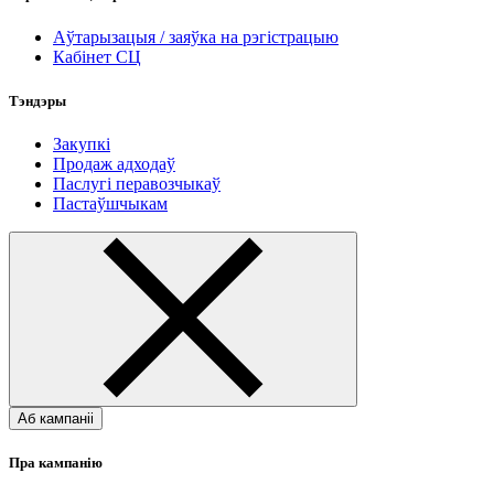
Аўтарызацыя / заяўка на рэгістрацыю
Кабінет СЦ
Тэндэры
Закупкі
Продаж адходаў
Паслугі перавозчыкаў
Пастаўшчыкам
Аб кампаніі
Пра кампанію