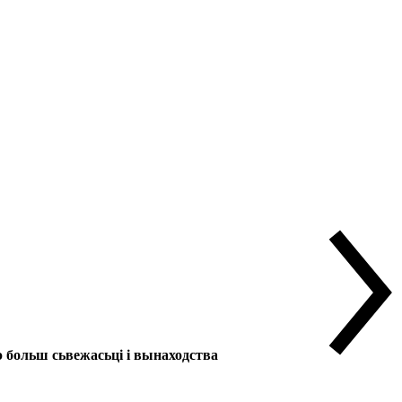
больш сьвежасьці і вынаходства