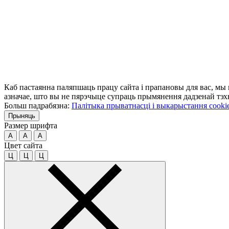
Каб пастаянна паляпшаць працу сайта і прапановы для вас, мы
азначае, што вы не пярэчыце супраць прымянення дадзенай тэхн
Больш падрабязна:
Палітыка прыватнасці і выкарыстання cooki
Прыняць
Размер шрифта
A
A
A
Цвет сайта
Ц
Ц
Ц