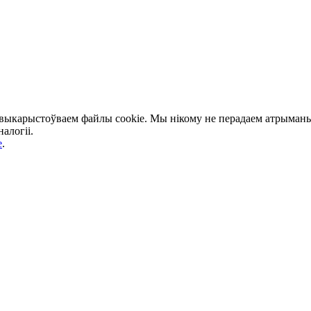
 выкарыстоўваем файлы cookie. Мы нікому не перадаем атрыманыя
алогіі.
e
.