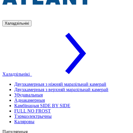
Халадзільнікі
Халадзільнікі
Двухкамерныя з ніжняй маразільнай камерай
Двухкамерныя з верхняй маразільнай камерай
Убудавальныя
Аднакамерныя
Камбінацыя SIDE BY SIDE
FULL NO FROST
Тэрмаэлектрычны
Каляровы
Папулярныя