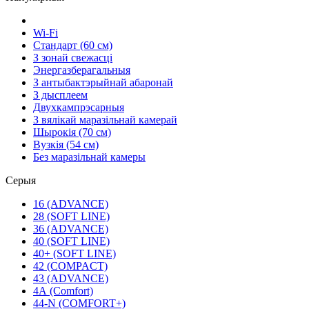
Wi-Fi
Стандарт (60 см)
З зонай свежасці
Энергазберагальныя
З антыбактэрыйнай абаронай
З дысплеем
Двухкампрэсарныя
З вялікай маразільнай камерай
Шырокія (70 см)
Вузкія (54 см)
Без маразільнай камеры
Серыя
16 (ADVANCE)
28 (SOFT LINE)
36 (ADVANCE)
40 (SOFT LINE)
40+ (SOFT LINE)
42 (COMPACT)
43 (ADVANCE)
4А (Comfort)
44-N (COMFORT+)