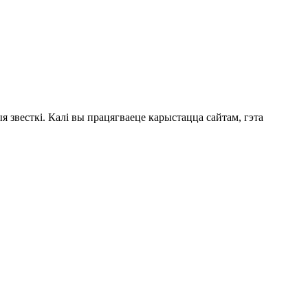
 звесткі. Калі вы працягваеце карыстацца сайтам, гэта