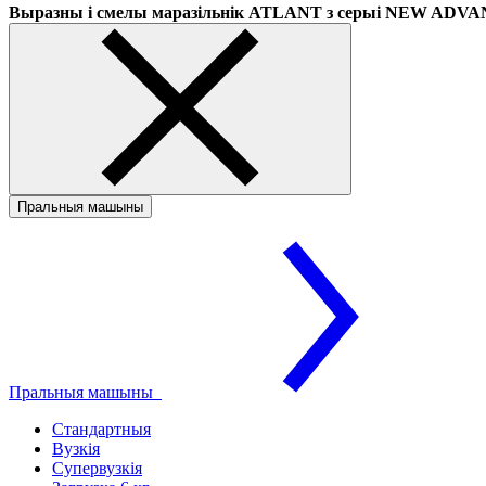
Выразны і смелы маразільнік ATLANT з серыі NEW ADV
Пральныя машыны
Пральныя машыны
Стандартныя
Вузкія
Супервузкія