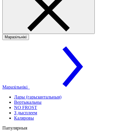
Маразільнікі
Маразільнікі
Лары (гарызантальныя)
Вертыкальны
NO FROST
З дысплеем
Каляровы
Папулярныя