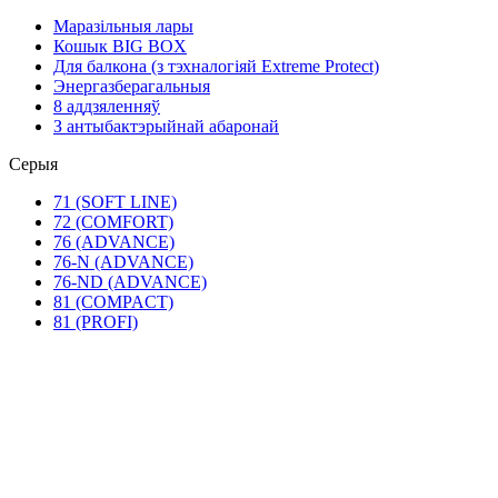
Маразільныя лары
Кошык BIG BOX
Для балкона (з тэхналогіяй Extreme Protect)
Энергазберагальныя
8 аддзяленняў
З антыбактэрыйнай абаронай
Серыя
71 (SOFT LINE)
72 (COMFORT)
76 (ADVANCE)
76-N (ADVANCE)
76-ND (ADVANCE)
81 (COMPACT)
81 (PROFI)