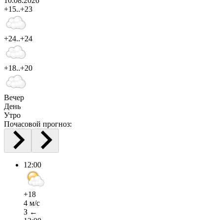
10.08.2026
+15..+23
+24..+24
+18..+20
Вечер
День
Утро
Почасовой прогноз:
12:00
+18
4 м/с
З ←