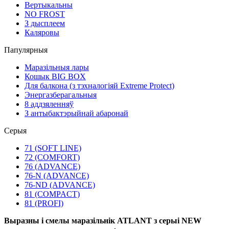
Вертыкальны
NO FROST
З дысплеем
Каляровы
Папулярныя
Маразільныя лары
Кошык BIG BOX
Для балкона (з тэхналогіяй Extreme Protect)
Энергазберагальныя
8 аддзяленняў
З антыбактэрыйнай абаронай
Серыя
71 (SOFT LINE)
72 (COMFORT)
76 (ADVANCE)
76-N (ADVANCE)
76-ND (ADVANCE)
81 (COMPACT)
81 (PROFI)
Выразны і смелы маразільнік ATLANT з серыі NEW