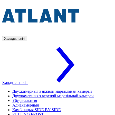
Халадзільнікі
Халадзільнікі
Двухкамерныя з ніжняй маразільнай камерай
Двухкамерныя з верхняй маразільнай камерай
Убудавальныя
Аднакамерныя
Камбінацыя SIDE BY SIDE
FULL NO FROST