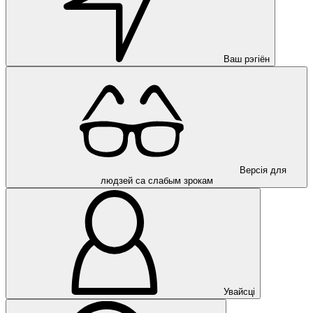
Ваш рэгіён
Версія для
людзей са слабым зрокам
Увайсці