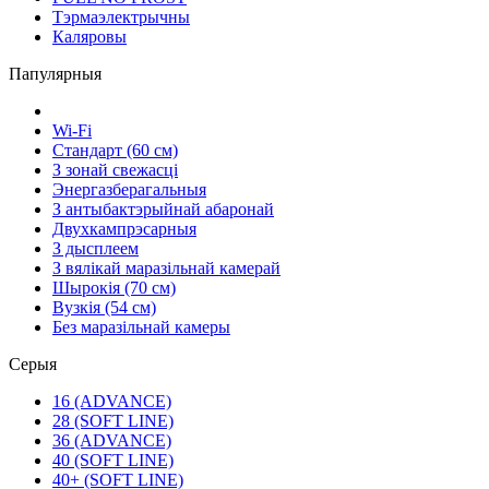
Тэрмаэлектрычны
Каляровы
Папулярныя
Wi-Fi
Стандарт (60 см)
З зонай свежасці
Энергазберагальныя
З антыбактэрыйнай абаронай
Двухкампрэсарныя
З дысплеем
З вялікай маразільнай камерай
Шырокія (70 см)
Вузкія (54 см)
Без маразільнай камеры
Серыя
16 (ADVANCE)
28 (SOFT LINE)
36 (ADVANCE)
40 (SOFT LINE)
40+ (SOFT LINE)