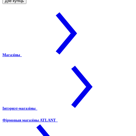
Дзе купіць
Магазіны
Інтэрнэт-магазіны
Фірмовыя магазіны ATLANT