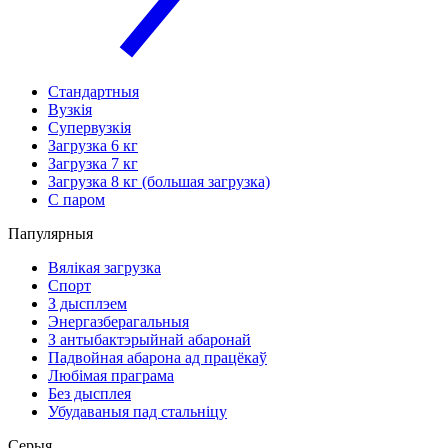
Стандартныя
Вузкія
Супервузкія
Загрузка 6 кг
Загрузка 7 кг
Загрузка 8 кг (большая загрузка)
С паром
Папулярныя
Вялікая загрузка
Спорт
З дысплэем
Энергазберагальныя
З антыбактэрыйнай абаронай
Падвойная абарона ад працёкаў
Любімая праграма
Без дысплея
Убудаваныя пад стальніцу
Серыя