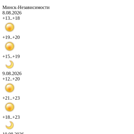
Минск-Независимости
8.08.2026
+13..+18
+19..+20
+15..+19
9.08.2026
+12..+20
+21..+23
+18..+23