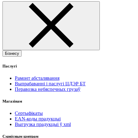
Бізнесу
Паслугі
Рамонт абсталявання
Выпрабаванні і паслугі ЦДЭР БТ
Перавозка небяспечных грузаў
Магазінам
Сертыфікаты
EAN-коды прадукцыі
Выгрузка прадукцыі ў xml
Сэрвісным цэнтрам