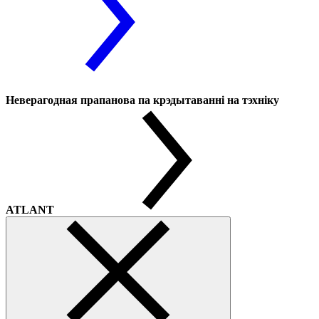
Неверагодная прапанова па крэдытаванні на тэхніку
ATLANT