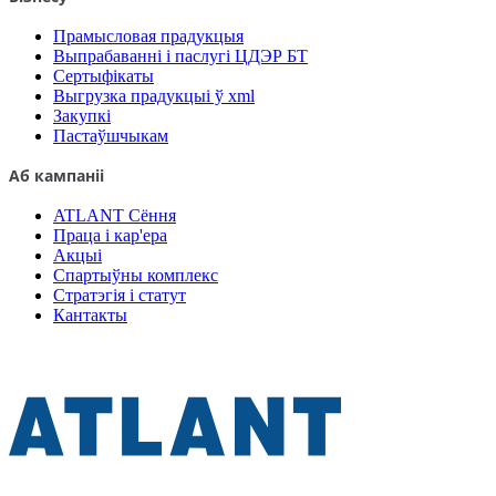
Прамысловая прадукцыя
Выпрабаванні і паслугі ЦДЭР БТ
Сертыфікаты
Выгрузка прадукцыі ў xml
Закупкі
Пастаўшчыкам
Аб кампаніі
ATLANT Сёння
Праца і кар'ера
Акцыі
Спартыўны комплекс
Стратэгія і статут
Кантакты