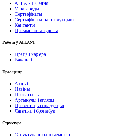
ATLANT Сёння
Узнагароды
Сертыфікаты
Сертыфікаты на прадукцыю
Кантакты
Прамысловы турызм
Работа ў ATLANT
Праца і кар'ера
Вакансіі
Прэс-цэнтр
Акцыі
Навіны
Прэс-рэлізы
Артыкулы і агляды
Прэзентацыі прадукцыі
Лагатып і брэндбук
Структура
Структура прадпрыемства