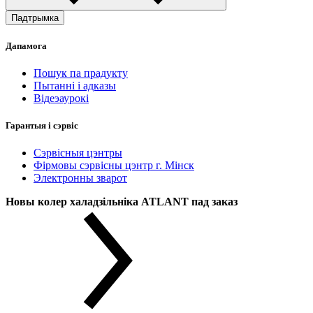
Падтрымка
Дапамога
Пошук па прадукту
Пытанні і адказы
Відеэаурокі
Гарантыя і сэрвіс
Сэрвісныя цэнтры
Фірмовы сэрвісны цэнтр г. Мінск
Электронны зварот
Новы колер халадзільніка ATLANT пад заказ