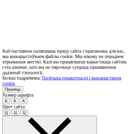
Каб пастаянна паляпшаць працу сайта і прапановы для вас,
мы выкарыстоўваем файлы cookie. Мы нікому не перадаем
атрыманыя звесткі. Калі вы працягваеце карыстацца сайтам,
гэта азначае, што вы не пярэчыце супраць прымянення
дадзенай тэхналогіі.
Больш падрабязна:
Палітыка прыватнасці і выкарыстання
cookie
.
Прыняць
Размер шрифта
A
A
A
Цвет сайта
Ц
Ц
Ц