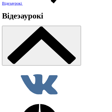
Відеэаурокі
Відеэаурокі