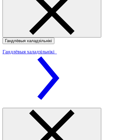
Гандлёвыя халадзільнікі
Гандлёвыя халадзільнікі