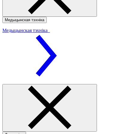
Медыцынская тэхніка
Медыцынская тэхніка