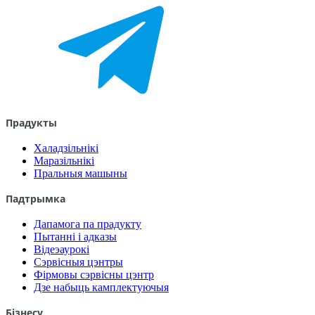
Прадукты
Халадзільнікі
Маразільнікі
Пральныя машыны
Падтрымка
Дапамога па прадукту
Пытанні і адказы
Відеэаурокі
Сэрвісныя цэнтры
Фірмовы сэрвісны цэнтр
Дзе набыць камплектуючыя
Бізнесу