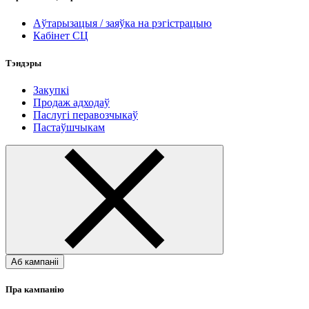
Аўтарызацыя / заяўка на рэгістрацыю
Кабінет СЦ
Тэндэры
Закупкі
Продаж адходаў
Паслугі перавозчыкаў
Пастаўшчыкам
Аб кампаніі
Пра кампанію