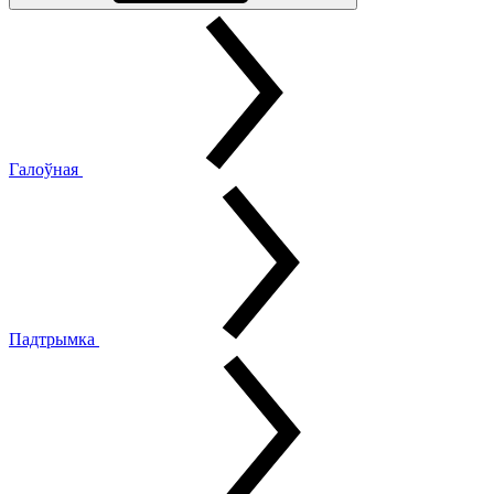
Галоўная
Падтрымка