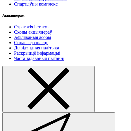
Спартыўны комплекс
Акцыянерам
Стратэгія і статут
Сходы акцыянераў
Афіляваныя асобы
Справаздачнасць
Дывідэндная палітыка
Раскрыццё інфармацыі
Часта задаваныя пытанні