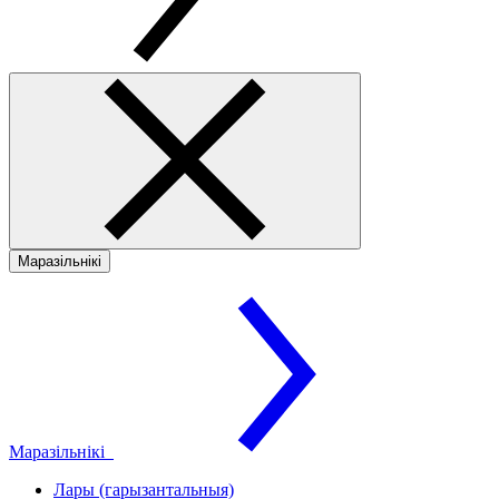
Маразільнікі
Маразільнікі
Лары (гарызантальныя)