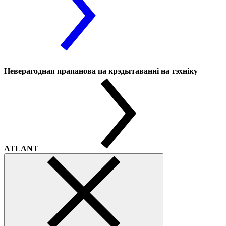
Неверагодная прапанова па крэдытаванні на тэхніку
ATLANT