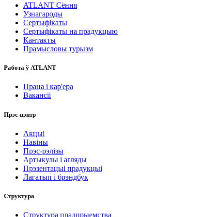
ATLANT Сёння
Узнагароды
Сертыфікаты
Сертыфікаты на прадукцыю
Кантакты
Прамысловы турызм
Работа ў ATLANT
Праца і кар'ера
Вакансіі
Прэс-цэнтр
Акцыі
Навіны
Прэс-рэлізы
Артыкулы і агляды
Прэзентацыі прадукцыі
Лагатып і брэндбук
Структура
Структура прадпрыемства