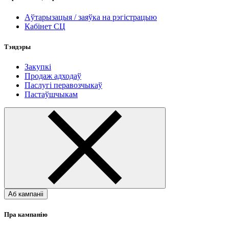
Аўтарызацыя / заяўка на рэгістрацыю
Кабінет СЦ
Тэндэры
Закупкі
Продаж адходаў
Паслугі перавозчыкаў
Пастаўшчыкам
Аб кампаніі
Пра кампанію