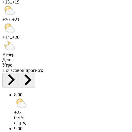
+13..+19
+20..+21
+14..+20
Вечер
День
Утро
Почасовой прогноз:
8:00
+23
0 м/с
С-З ↖
9:00