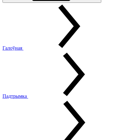
Галоўная
Падтрымка