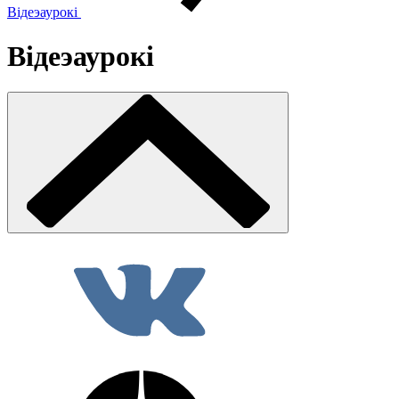
Відеэаурокі
Відеэаурокі