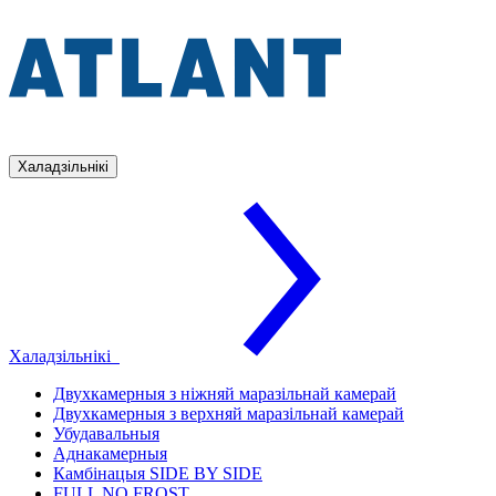
Халадзільнікі
Халадзільнікі
Двухкамерныя з ніжняй маразільнай камерай
Двухкамерныя з верхняй маразільнай камерай
Убудавальныя
Аднакамерныя
Камбінацыя SIDE BY SIDE
FULL NO FROST