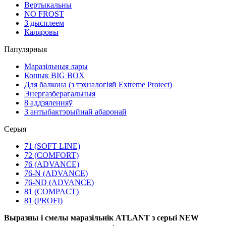
Вертыкальны
NO FROST
З дысплеем
Каляровы
Папулярныя
Маразільныя лары
Кошык BIG BOX
Для балкона (з тэхналогіяй Extreme Protect)
Энергазберагальныя
8 аддзяленняў
З антыбактэрыйнай абаронай
Серыя
71 (SOFT LINE)
72 (COMFORT)
76 (ADVANCE)
76-N (ADVANCE)
76-ND (ADVANCE)
81 (COMPACT)
81 (PROFI)
Выразны і смелы маразільнік ATLANT з серыі NEW