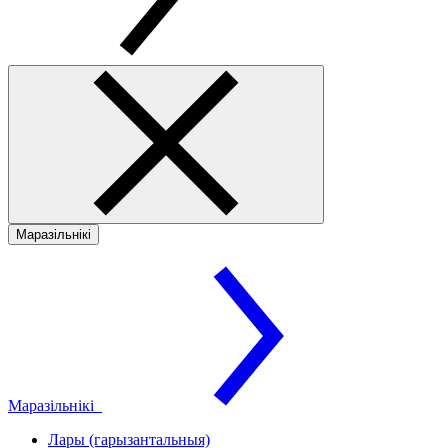
Маразільнікі
Маразільнікі
Лары (гарызантальныя)