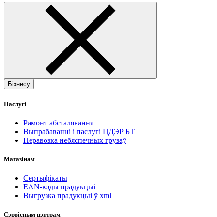
Бізнесу
Паслугі
Рамонт абсталявання
Выпрабаванні і паслугі ЦДЭР БТ
Перавозка небяспечных грузаў
Магазінам
Сертыфікаты
EAN-коды прадукцыі
Выгрузка прадукцыі ў xml
Сэрвісным цэнтрам