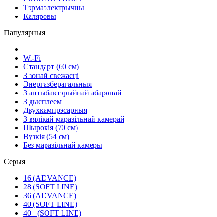
Тэрмаэлектрычны
Каляровы
Папулярныя
Wi-Fi
Стандарт (60 см)
З зонай свежасці
Энергазберагальныя
З антыбактэрыйнай абаронай
З дысплеем
Двухкампрэсарныя
З вялікай маразільнай камерай
Шырокія (70 см)
Вузкія (54 см)
Без маразільнай камеры
Серыя
16 (ADVANCE)
28 (SOFT LINE)
36 (ADVANCE)
40 (SOFT LINE)
40+ (SOFT LINE)