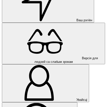
Ваш рэгіён
Версія для
людзей са слабым зрокам
Увайсці