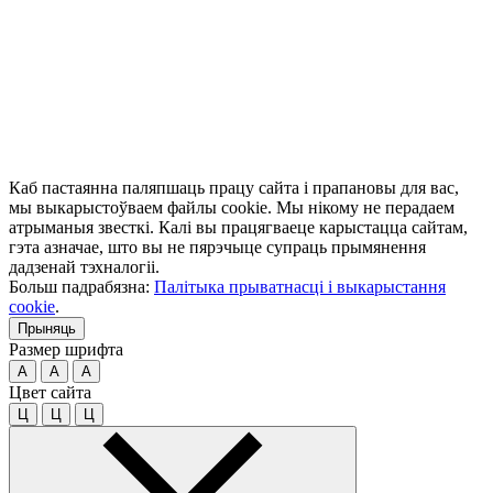
Каб пастаянна паляпшаць працу сайта і прапановы для вас,
мы выкарыстоўваем файлы cookie. Мы нікому не перадаем
атрыманыя звесткі. Калі вы працягваеце карыстацца сайтам,
гэта азначае, што вы не пярэчыце супраць прымянення
дадзенай тэхналогіі.
Больш падрабязна:
Палітыка прыватнасці і выкарыстання
cookie
.
Прыняць
Размер шрифта
A
A
A
Цвет сайта
Ц
Ц
Ц