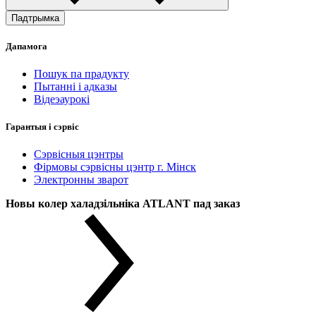
Падтрымка
Дапамога
Пошук па прадукту
Пытанні і адказы
Відеэаурокі
Гарантыя і сэрвіс
Сэрвісныя цэнтры
Фірмовы сэрвісны цэнтр г. Мінск
Электронны зварот
Новы колер халадзільніка ATLANT пад заказ