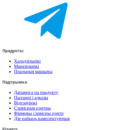
Прадукты
Халадзільнікі
Маразільнікі
Пральныя машыны
Падтрымка
Дапамога па прадукту
Пытанні і адказы
Відеэаурокі
Сэрвісныя цэнтры
Фірмовы сэрвісны цэнтр
Дзе набыць камплектуючыя
Бізнесу