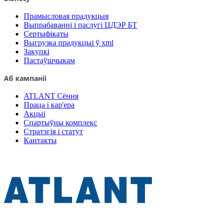
Прамысловая прадукцыя
Выпрабаванні і паслугі ЦДЭР БТ
Сертыфікаты
Выгрузка прадукцыі ў xml
Закупкі
Пастаўшчыкам
Аб кампаніі
ATLANT Сёння
Праца і кар'ера
Акцыі
Спартыўны комплекс
Стратэгія і статут
Кантакты