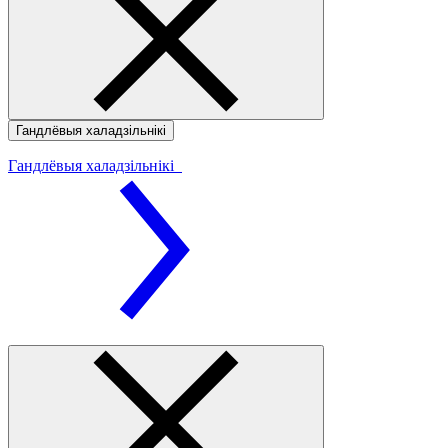
Гандлёвыя халадзільнікі
Гандлёвыя халадзільнікі