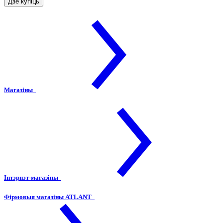
Дзе купіць
Магазіны
Інтэрнэт-магазіны
Фірмовыя магазіны ATLANT