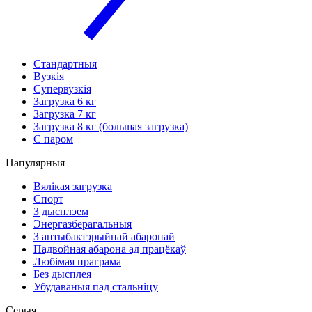
Стандартныя
Вузкія
Супервузкія
Загрузка 6 кг
Загрузка 7 кг
Загрузка 8 кг (большая загрузка)
С паром
Папулярныя
Вялікая загрузка
Спорт
З дысплэем
Энергазберагальныя
З антыбактэрыйнай абаронай
Падвойная абарона ад працёкаў
Любімая праграма
Без дысплея
Убудаваныя пад стальніцу
Серыя