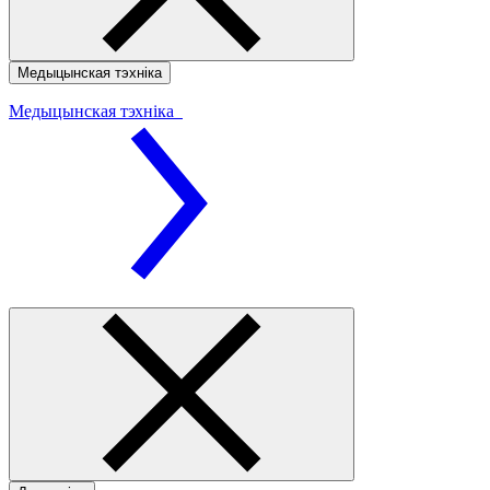
Медыцынская тэхніка
Медыцынская тэхніка