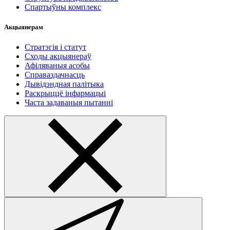
Спартыўны комплекс
Акцыянерам
Стратэгія і статут
Сходы акцыянераў
Афіляваныя асобы
Справаздачнасць
Дывідэндная палітыка
Раскрыццё інфармацыі
Часта задаваныя пытанні