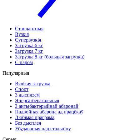
Стандартныя
Вузкія
Супервузкія
Загрузка 6 кг
Загрузка 7 кг
Загрузка 8 кг (большая загрузка)
С паром
Папулярныя
Вялікая загрузка
Спорт
З дысплэем
Энергазберагальныя
З антыбактэрыйнай абаронай
Падвойная абарона ад працёкаў
Любімая праграма
Без дысплея
Убудаваныя пад стальніцу
Серыя