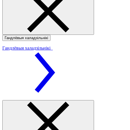
Гандлёвыя халадзільнікі
Гандлёвыя халадзільнікі