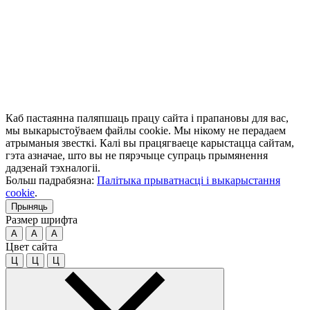
Каб пастаянна паляпшаць працу сайта і прапановы для вас,
мы выкарыстоўваем файлы cookie. Мы нікому не перадаем
атрыманыя звесткі. Калі вы працягваеце карыстацца сайтам,
гэта азначае, што вы не пярэчыце супраць прымянення
дадзенай тэхналогіі.
Больш падрабязна:
Палітыка прыватнасці і выкарыстання
cookie
.
Прыняць
Размер шрифта
A
A
A
Цвет сайта
Ц
Ц
Ц