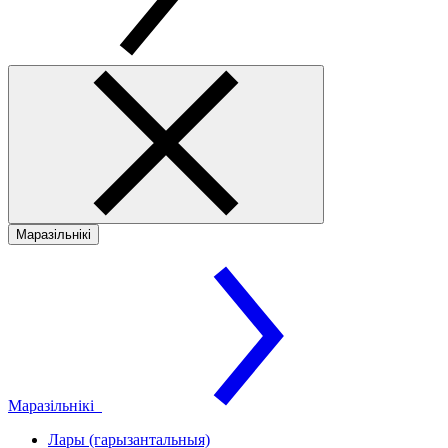
Маразільнікі
Маразільнікі
Лары (гарызантальныя)