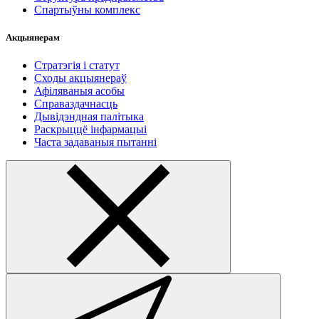
Спартыўны комплекс
Акцыянерам
Стратэгія і статут
Сходы акцыянераў
Афіляваныя асобы
Справаздачнасць
Дывідэндная палітыка
Раскрыццё інфармацыі
Часта задаваныя пытанні