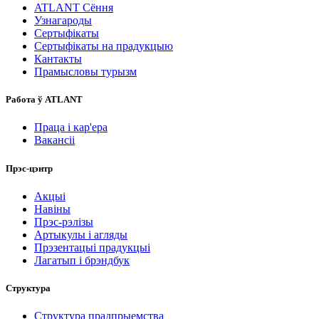
ATLANT Сёння
Узнагароды
Сертыфікаты
Сертыфікаты на прадукцыю
Кантакты
Прамысловы турызм
Работа ў ATLANT
Праца і кар'ера
Вакансіі
Прэс-цэнтр
Акцыі
Навіны
Прэс-рэлізы
Артыкулы і агляды
Прэзентацыі прадукцыі
Лагатып і брэндбук
Структура
Структура прадпрыемства