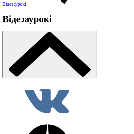
Відеэаурокі
Відеэаурокі