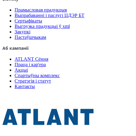
Прамысловая прадукцыя
Выпрабаванні і паслугі ЦДЭР БТ
Сертыфікаты
Выгрузка прадукцыі ў xml
Закупкі
Пастаўшчыкам
Аб кампаніі
ATLANT Сёння
Праца і кар'ера
Акцыі
Спартыўны комплекс
Стратэгія і статут
Кантакты