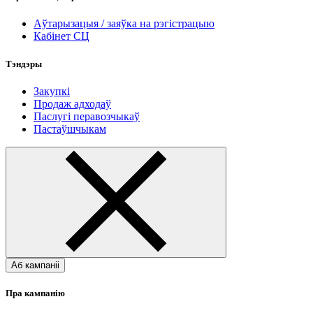
Аўтарызацыя / заяўка на рэгістрацыю
Кабінет СЦ
Тэндэры
Закупкі
Продаж адходаў
Паслугі перавозчыкаў
Пастаўшчыкам
Аб кампаніі
Пра кампанію