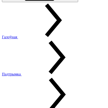
Галоўная
Падтрымка