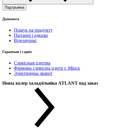
Падтрымка
Дапамога
Пошук па прадукту
Пытанні і адказы
Відеэаурокі
Гарантыя і сэрвіс
Сэрвісныя цэнтры
Фірмовы сэрвісны цэнтр г. Мінск
Электронны зварот
Новы колер халадзільніка ATLANT пад заказ