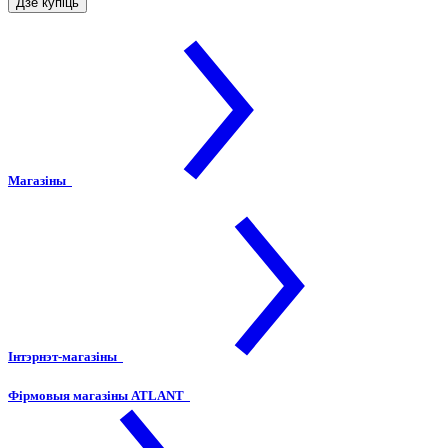
Дзе купіць
Магазіны
Інтэрнэт-магазіны
Фірмовыя магазіны ATLANT