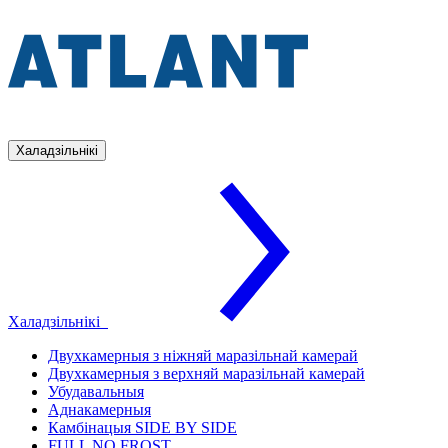
Халадзільнікі
Халадзільнікі
Двухкамерныя з ніжняй маразільнай камерай
Двухкамерныя з верхняй маразільнай камерай
Убудавальныя
Аднакамерныя
Камбінацыя SIDE BY SIDE
FULL NO FROST