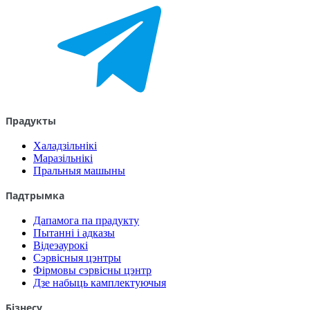
Прадукты
Халадзільнікі
Маразільнікі
Пральныя машыны
Падтрымка
Дапамога па прадукту
Пытанні і адказы
Відеэаурокі
Сэрвісныя цэнтры
Фірмовы сэрвісны цэнтр
Дзе набыць камплектуючыя
Бізнесу