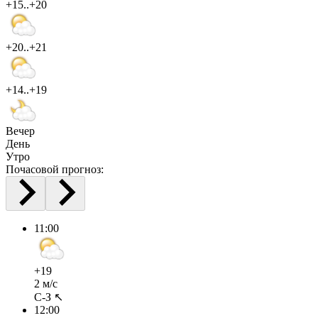
+15..+20
+20..+21
+14..+19
Вечер
День
Утро
Почасовой прогноз:
11:00
+19
2 м/с
С-З ↖
12:00