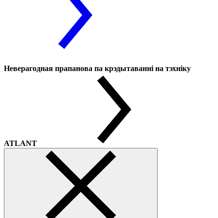
Неверагодная прапанова па крэдытаванні на тэхніку
ATLANT