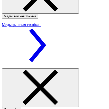
Медыцынская тэхніка
Медыцынская тэхніка