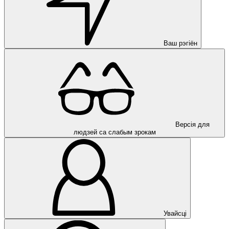
Ваш рэгіён
Версія для
людзей са слабым зрокам
Увайсці