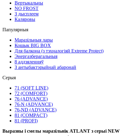
Вертыкальны
NO FROST
З дысплеем
Каляровы
Папулярныя
Маразільныя лары
Кошык BIG BOX
Для балкона (з тэхналогіяй Extreme Protect)
Энергазберагальныя
8 аддзяленняў
З антыбактэрыйнай абаронай
Серыя
71 (SOFT LINE)
72 (COMFORT)
76 (ADVANCE)
76-N (ADVANCE)
76-ND (ADVANCE)
81 (COMPACT)
81 (PROFI)
Выразны і смелы маразільнік ATLANT з серыі NEW