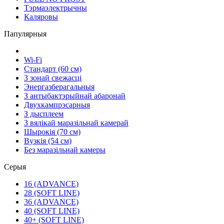
Тэрмаэлектрычны
Каляровы
Папулярныя
Wi-Fi
Стандарт (60 см)
З зонай свежасці
Энергазберагальныя
З антыбактэрыйнай абаронай
Двухкампрэсарныя
З дысплеем
З вялікай маразільнай камерай
Шырокія (70 см)
Вузкія (54 см)
Без маразільнай камеры
Серыя
16 (ADVANCE)
28 (SOFT LINE)
36 (ADVANCE)
40 (SOFT LINE)
40+ (SOFT LINE)