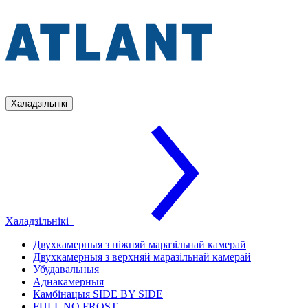
Халадзільнікі
Халадзільнікі
Двухкамерныя з ніжняй маразільнай камерай
Двухкамерныя з верхняй маразільнай камерай
Убудавальныя
Аднакамерныя
Камбінацыя SIDE BY SIDE
FULL NO FROST