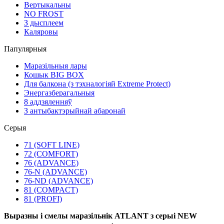
Вертыкальны
NO FROST
З дысплеем
Каляровы
Папулярныя
Маразільныя лары
Кошык BIG BOX
Для балкона (з тэхналогіяй Extreme Protect)
Энергазберагальныя
8 аддзяленняў
З антыбактэрыйнай абаронай
Серыя
71 (SOFT LINE)
72 (COMFORT)
76 (ADVANCE)
76-N (ADVANCE)
76-ND (ADVANCE)
81 (COMPACT)
81 (PROFI)
Выразны і смелы маразільнік ATLANT з серыі NEW