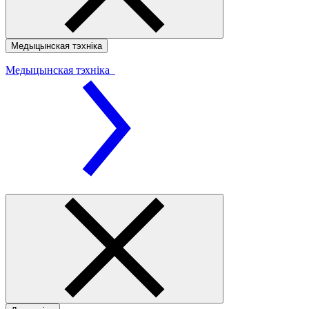
Медыцынская тэхніка
Медыцынская тэхніка