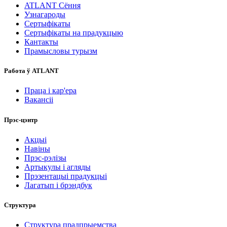
ATLANT Сёння
Узнагароды
Сертыфікаты
Сертыфікаты на прадукцыю
Кантакты
Прамысловы турызм
Работа ў ATLANT
Праца і кар'ера
Вакансіі
Прэс-цэнтр
Акцыі
Навіны
Прэс-рэлізы
Артыкулы і агляды
Прэзентацыі прадукцыі
Лагатып і брэндбук
Структура
Структура прадпрыемства