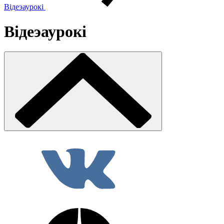
Відеэаурокі
Відеэаурокі