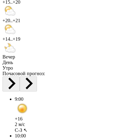
+15..+20
+20..+21
+14..+19
Вечер
День
Утро
Почасовой прогноз:
9:00
+16
2 м/с
С-З ↖
10:00