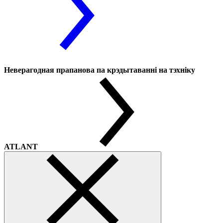
Неверагодная прапанова па крэдытаванні на тэхніку
ATLANT