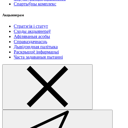
Спартыўны комплекс
Акцыянерам
Стратэгія і статут
Сходы акцыянераў
Афіляваныя асобы
Справаздачнасць
Дывідэндная палітыка
Раскрыццё інфармацыі
Часта задаваныя пытанні