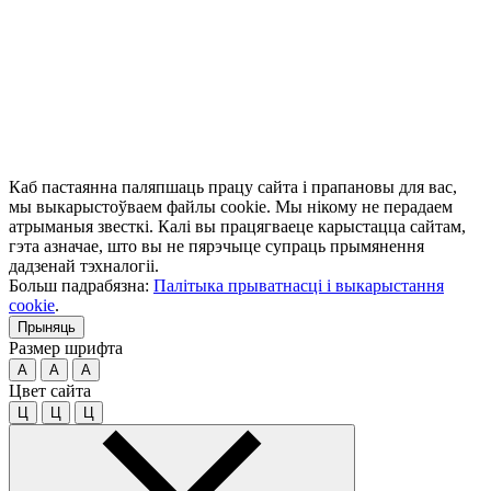
Каб пастаянна паляпшаць працу сайта і прапановы для вас,
мы выкарыстоўваем файлы cookie. Мы нікому не перадаем
атрыманыя звесткі. Калі вы працягваеце карыстацца сайтам,
гэта азначае, што вы не пярэчыце супраць прымянення
дадзенай тэхналогіі.
Больш падрабязна:
Палітыка прыватнасці і выкарыстання
cookie
.
Прыняць
Размер шрифта
A
A
A
Цвет сайта
Ц
Ц
Ц