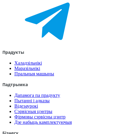
Прадукты
Халадзільнікі
Маразільнікі
Пральныя машыны
Падтрымка
Дапамога па прадукту
Пытанні і адказы
Відеэаурокі
Сэрвісныя цэнтры
Фірмовы сэрвісны цэнтр
Дзе набыць камплектуючыя
Бізнесу