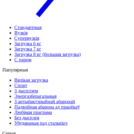
Стандартныя
Вузкія
Супервузкія
Загрузка 6 кг
Загрузка 7 кг
Загрузка 8 кг (большая загрузка)
С паром
Папулярныя
Вялікая загрузка
Спорт
З дысплэем
Энергазберагальныя
З антыбактэрыйнай абаронай
Падвойная абарона ад працёкаў
Любімая праграма
Без дысплея
Убудаваныя пад стальніцу
Серыя