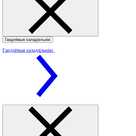
Гандлёвыя халадзільнікі
Гандлёвыя халадзільнікі