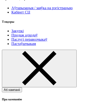
Аўтарызацыя / заяўка на рэгістрацыю
Кабінет СЦ
Тэндэры
Закупкі
Продаж адходаў
Паслугі перавозчыкаў
Пастаўшчыкам
Аб кампаніі
Пра кампанію