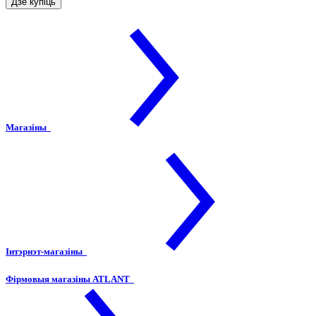
Дзе купіць
Магазіны
Інтэрнэт-магазіны
Фірмовыя магазіны ATLANT