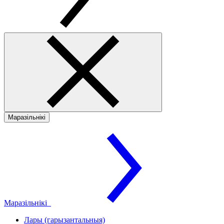
Маразільнікі
Маразільнікі
Лары (гарызантальныя)