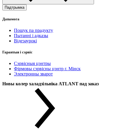
Падтрымка
Дапамога
Пошук па прадукту
Пытанні і адказы
Відеэаурокі
Гарантыя і сэрвіс
Сэрвісныя цэнтры
Фірмовы сэрвісны цэнтр г. Мінск
Электронны зварот
Новы колер халадзільніка ATLANT пад заказ