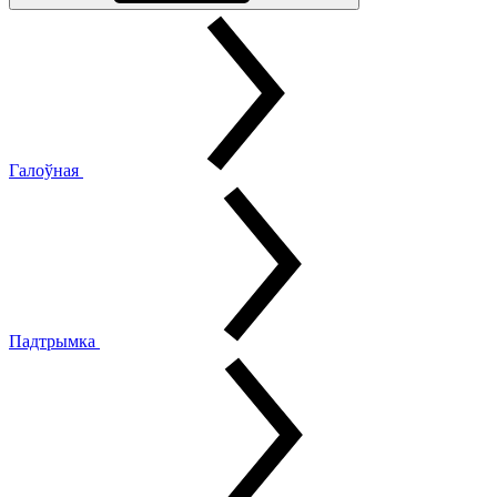
Галоўная
Падтрымка