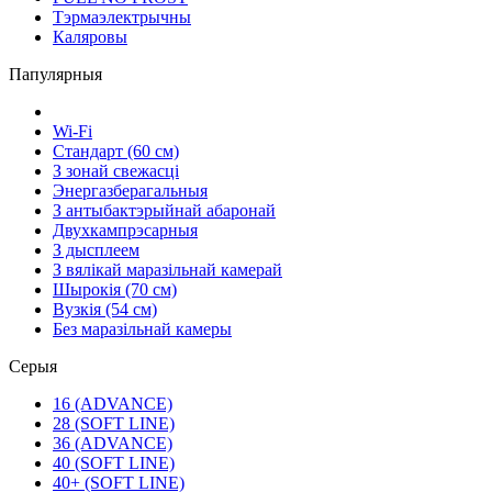
Тэрмаэлектрычны
Каляровы
Папулярныя
Wi-Fi
Стандарт (60 см)
З зонай свежасці
Энергазберагальныя
З антыбактэрыйнай абаронай
Двухкампрэсарныя
З дысплеем
З вялікай маразільнай камерай
Шырокія (70 см)
Вузкія (54 см)
Без маразільнай камеры
Серыя
16 (ADVANCE)
28 (SOFT LINE)
36 (ADVANCE)
40 (SOFT LINE)
40+ (SOFT LINE)