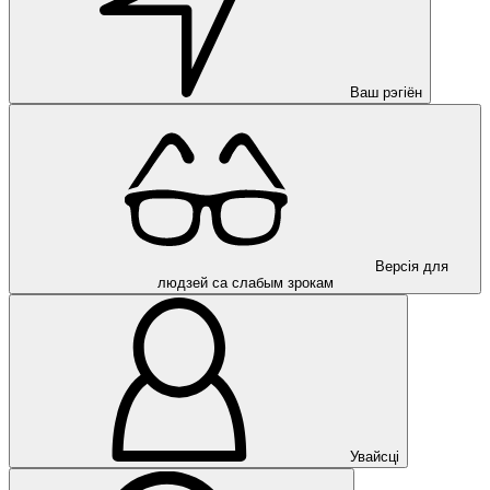
Ваш рэгіён
Версія для
людзей са слабым зрокам
Увайсці