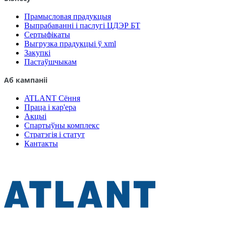
Прамысловая прадукцыя
Выпрабаванні і паслугі ЦДЭР БТ
Сертыфікаты
Выгрузка прадукцыі ў xml
Закупкі
Пастаўшчыкам
Аб кампаніі
ATLANT Сёння
Праца і кар'ера
Акцыі
Спартыўны комплекс
Стратэгія і статут
Кантакты