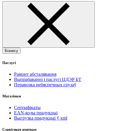
Бізнесу
Паслугі
Рамонт абсталявання
Выпрабаванні і паслугі ЦДЭР БТ
Перавозка небяспечных грузаў
Магазінам
Сертыфікаты
EAN-коды прадукцыі
Выгрузка прадукцыі ў xml
Сэрвісным цэнтрам