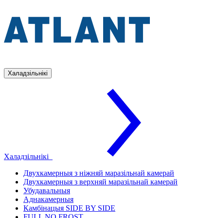
Халадзільнікі
Халадзільнікі
Двухкамерныя з ніжняй маразільнай камерай
Двухкамерныя з верхняй маразільнай камерай
Убудавальныя
Аднакамерныя
Камбінацыя SIDE BY SIDE
FULL NO FROST