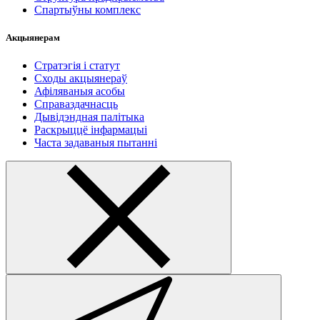
Спартыўны комплекс
Акцыянерам
Стратэгія і статут
Сходы акцыянераў
Афіляваныя асобы
Справаздачнасць
Дывідэндная палітыка
Раскрыццё інфармацыі
Часта задаваныя пытанні