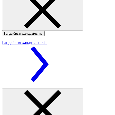
Гандлёвыя халадзільнікі
Гандлёвыя халадзільнікі