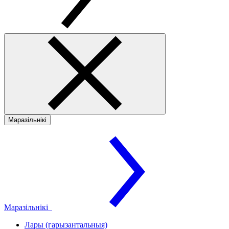
Маразільнікі
Маразільнікі
Лары (гарызантальныя)