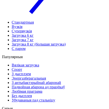
Стандартныя
Вузкія
Супервузкія
Загрузка 6 кг
Загрузка 7 кг
Загрузка 8 кг (большая загрузка)
С паром
Папулярныя
Вялікая загрузка
Спорт
З дысплэем
Энергазберагальныя
З антыбактэрыйнай абаронай
Падвойная абарона ад працёкаў
Любімая праграма
Без дысплея
Убудаваныя пад стальніцу
Серыя