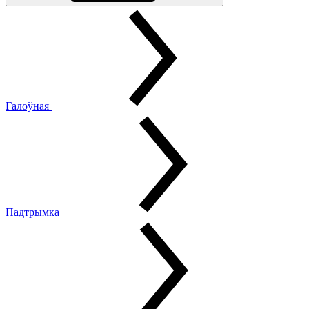
Галоўная
Падтрымка