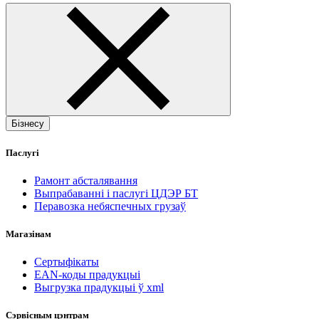
Бізнесу
Паслугі
Рамонт абсталявання
Выпрабаванні і паслугі ЦДЭР БТ
Перавозка небяспечных грузаў
Магазінам
Сертыфікаты
EAN-коды прадукцыі
Выгрузка прадукцыі ў xml
Сэрвісным цэнтрам