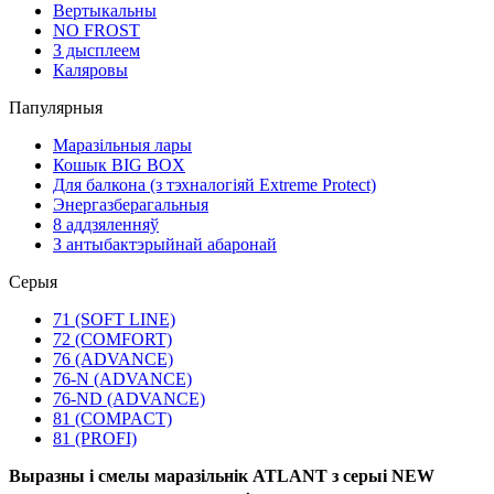
Вертыкальны
NO FROST
З дысплеем
Каляровы
Папулярныя
Маразільныя лары
Кошык BIG BOX
Для балкона (з тэхналогіяй Extreme Protect)
Энергазберагальныя
8 аддзяленняў
З антыбактэрыйнай абаронай
Серыя
71 (SOFT LINE)
72 (COMFORT)
76 (ADVANCE)
76-N (ADVANCE)
76-ND (ADVANCE)
81 (COMPACT)
81 (PROFI)
Выразны і смелы маразільнік ATLANT з серыі NEW