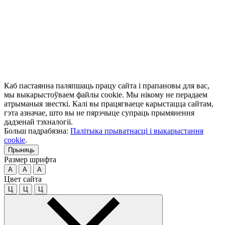
Каб пастаянна паляпшаць працу сайта і прапановы для вас,
мы выкарыстоўваем файлы cookie. Мы нікому не перадаем
атрыманыя звесткі. Калі вы працягваеце карыстацца сайтам,
гэта азначае, што вы не пярэчыце супраць прымянення
дадзенай тэхналогіі.
Больш падрабязна:
Палітыка прыватнасці і выкарыстання
cookie
.
Прыняць
Размер шрифта
A
A
A
Цвет сайта
Ц
Ц
Ц