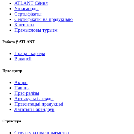
ATLANT Сёння
Узнагароды
Сертыфікаты
Сертыфікаты на прадукцыю
Кантакты
Прамысловы турызм
Работа ў ATLANT
Праца і кар'ера
Вакансіі
Прэс-цэнтр
Акцыі
Навіны
Прэс-рэлізы
Артыкулы і агляды
Прэзентацыі прадукцыі
Лагатып і брэндбук
Структура
Структура прадпрыемства