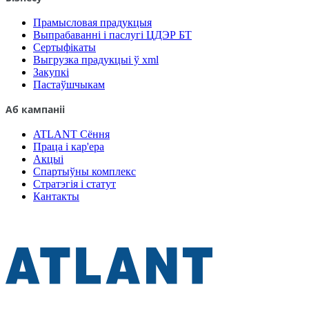
Прамысловая прадукцыя
Выпрабаванні і паслугі ЦДЭР БТ
Сертыфікаты
Выгрузка прадукцыі ў xml
Закупкі
Пастаўшчыкам
Аб кампаніі
ATLANT Сёння
Праца і кар'ера
Акцыі
Спартыўны комплекс
Стратэгія і статут
Кантакты