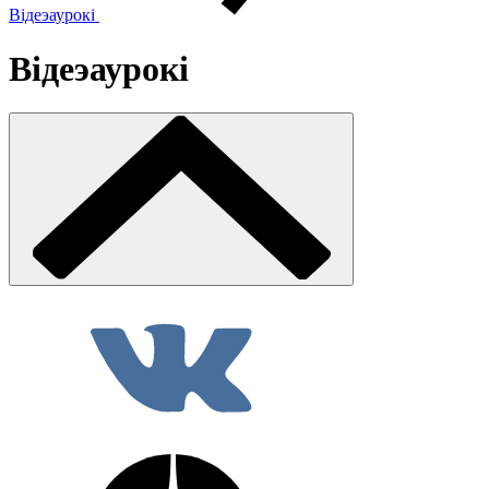
Відеэаурокі
Відеэаурокі