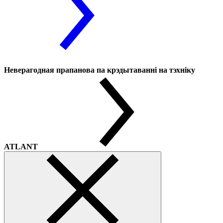
Неверагодная прапанова па крэдытаванні на тэхніку
ATLANT