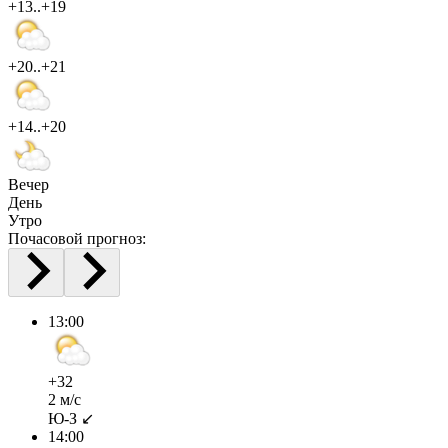
+13..+19
+20..+21
+14..+20
Вечер
День
Утро
Почасовой прогноз:
13:00
+32
2 м/с
Ю-З ↙
14:00