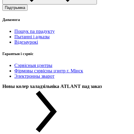
Падтрымка
Дапамога
Пошук па прадукту
Пытанні і адказы
Відеэаурокі
Гарантыя і сэрвіс
Сэрвісныя цэнтры
Фірмовы сэрвісны цэнтр г. Мінск
Электронны зварот
Новы колер халадзільніка ATLANT пад заказ