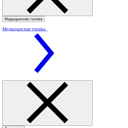
Медыцынская тэхніка
Медыцынская тэхніка