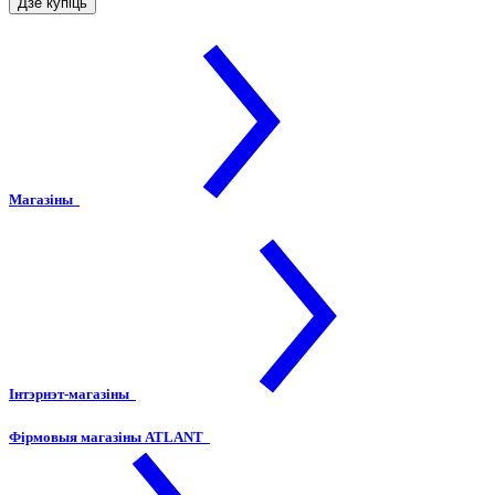
Дзе купіць
Магазіны
Інтэрнэт-магазіны
Фірмовыя магазіны ATLANT