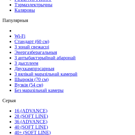
Тэрмаэлектрычны
Каляровы
Папулярныя
Wi-Fi
Стандарт (60 см)
З зонай свежасці
Энергазберагальныя
З антыбактэрыйнай абаронай
З дысплеем
Двухкампрэсарныя
З вялікай маразільнай камерай
Шырокія (70 см)
Вузкія (54 см)
Без маразільнай камеры
Серыя
16 (ADVANCE)
28 (SOFT LINE)
36 (ADVANCE)
40 (SOFT LINE)
40+ (SOFT LINE)