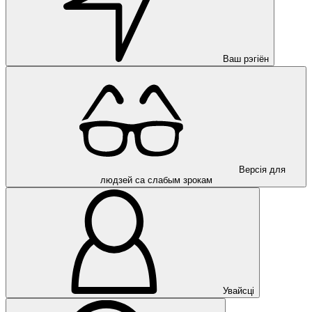
Ваш рэгіён
Версія для
людзей са слабым зрокам
Увайсці