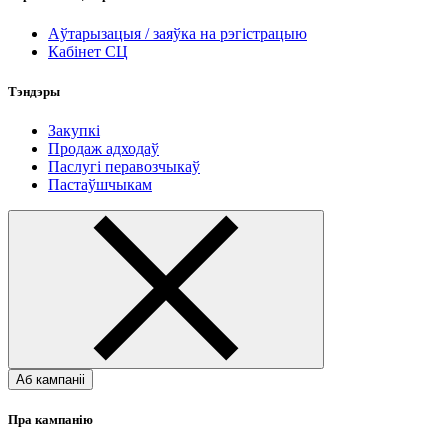
Аўтарызацыя / заяўка на рэгістрацыю
Кабінет СЦ
Тэндэры
Закупкі
Продаж адходаў
Паслугі перавозчыкаў
Пастаўшчыкам
Аб кампаніі
Пра кампанію