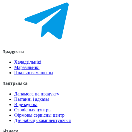
Прадукты
Халадзільнікі
Маразільнікі
Пральныя машыны
Падтрымка
Дапамога па прадукту
Пытанні і адказы
Відеэаурокі
Сэрвісныя цэнтры
Фірмовы сэрвісны цэнтр
Дзе набыць камплектуючыя
Бізнесу