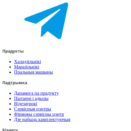
Прадукты
Халадзільнікі
Маразільнікі
Пральныя машыны
Падтрымка
Дапамога па прадукту
Пытанні і адказы
Відеэаурокі
Сэрвісныя цэнтры
Фірмовы сэрвісны цэнтр
Дзе набыць камплектуючыя
Бізнесу