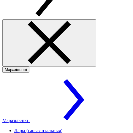
Маразільнікі
Маразільнікі
Лары (гарызантальныя)