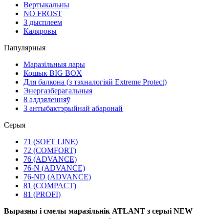
Вертыкальны
NO FROST
З дысплеем
Каляровы
Папулярныя
Маразільныя лары
Кошык BIG BOX
Для балкона (з тэхналогіяй Extreme Protect)
Энергазберагальныя
8 аддзяленняў
З антыбактэрыйнай абаронай
Серыя
71 (SOFT LINE)
72 (COMFORT)
76 (ADVANCE)
76-N (ADVANCE)
76-ND (ADVANCE)
81 (COMPACT)
81 (PROFI)
Выразны і смелы маразільнік ATLANT з серыі NEW