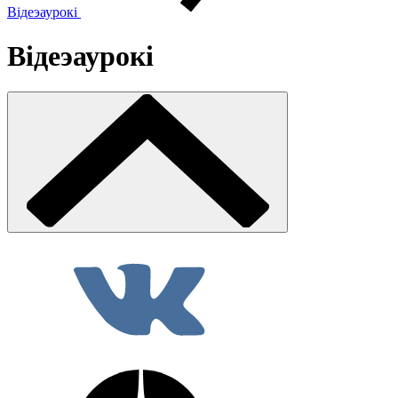
Відеэаурокі
Відеэаурокі