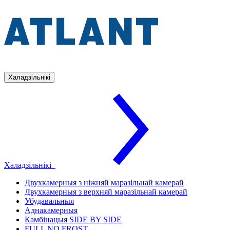
Халадзільнікі
Халадзільнікі
Двухкамерныя з ніжняй маразільнай камерай
Двухкамерныя з верхняй маразільнай камерай
Убудавальныя
Аднакамерныя
Камбінацыя SIDE BY SIDE
FULL NO FROST