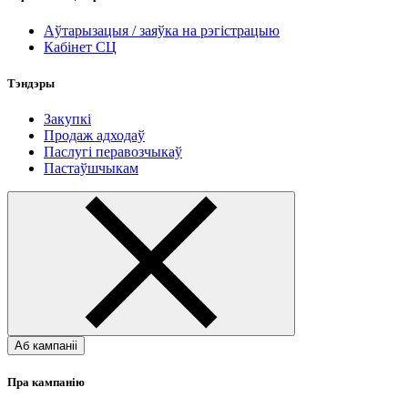
Аўтарызацыя / заяўка на рэгістрацыю
Кабінет СЦ
Тэндэры
Закупкі
Продаж адходаў
Паслугі перавозчыкаў
Пастаўшчыкам
Аб кампаніі
Пра кампанію