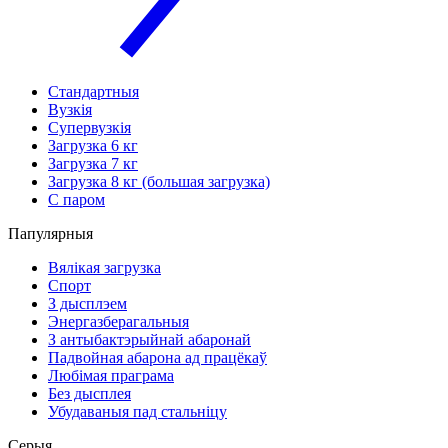
Стандартныя
Вузкія
Супервузкія
Загрузка 6 кг
Загрузка 7 кг
Загрузка 8 кг (большая загрузка)
С паром
Папулярныя
Вялікая загрузка
Спорт
З дысплэем
Энергазберагальныя
З антыбактэрыйнай абаронай
Падвойная абарона ад працёкаў
Любімая праграма
Без дысплея
Убудаваныя пад стальніцу
Серыя