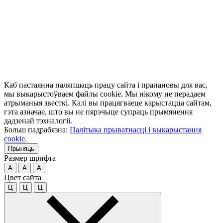
Каб пастаянна паляпшаць працу сайта і прапановы для вас,
мы выкарыстоўваем файлы cookie. Мы нікому не перадаем
атрыманыя звесткі. Калі вы працягваеце карыстацца сайтам,
гэта азначае, што вы не пярэчыце супраць прымянення
дадзенай тэхналогіі.
Больш падрабязна:
Палітыка прыватнасці і выкарыстання
cookie
.
Прыняць
Размер шрифта
A
A
A
Цвет сайта
Ц
Ц
Ц