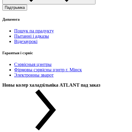
Падтрымка
Дапамога
Пошук па прадукту
Пытанні і адказы
Відеэаурокі
Гарантыя і сэрвіс
Сэрвісныя цэнтры
Фірмовы сэрвісны цэнтр г. Мінск
Электронны зварот
Новы колер халадзільніка ATLANT пад заказ