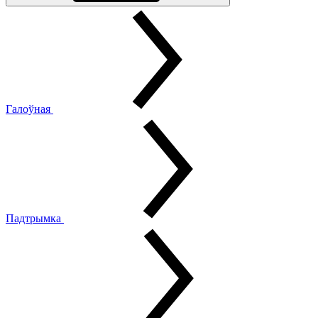
Галоўная
Падтрымка