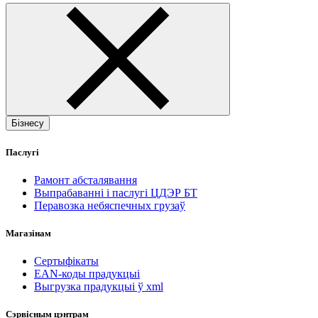
Бізнесу
Паслугі
Рамонт абсталявання
Выпрабаванні і паслугі ЦДЭР БТ
Перавозка небяспечных грузаў
Магазінам
Сертыфікаты
EAN-коды прадукцыі
Выгрузка прадукцыі ў xml
Сэрвісным цэнтрам