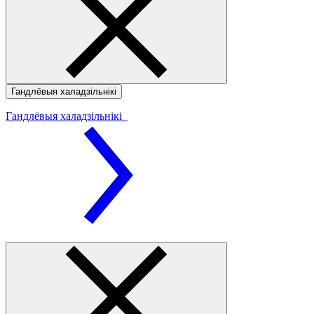
Гандлёвыя халадзільнікі
Гандлёвыя халадзільнікі