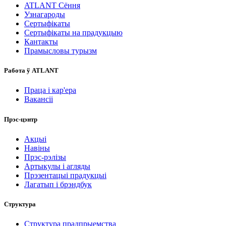
ATLANT Сёння
Узнагароды
Сертыфікаты
Сертыфікаты на прадукцыю
Кантакты
Прамысловы турызм
Работа ў ATLANT
Праца і кар'ера
Вакансіі
Прэс-цэнтр
Акцыі
Навіны
Прэс-рэлізы
Артыкулы і агляды
Прэзентацыі прадукцыі
Лагатып і брэндбук
Структура
Структура прадпрыемства