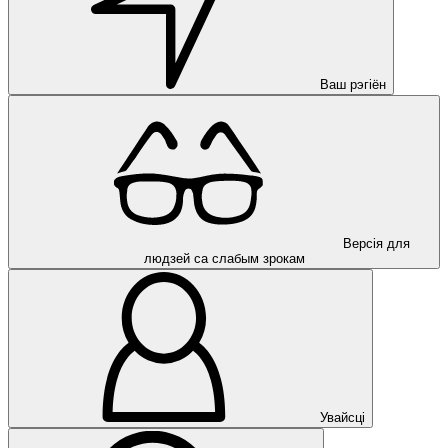
Ваш рэгіён
Версія для
людзей са слабым зрокам
Увайсці