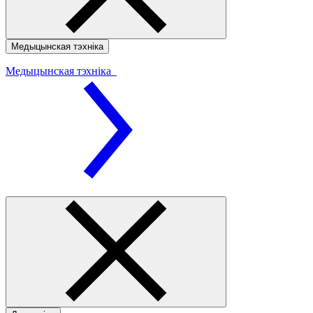
Медыцынская тэхніка
Медыцынская тэхніка