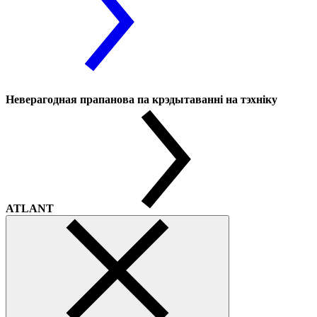
Неверагодная прапанова па крэдытаванні на тэхніку
ATLANT