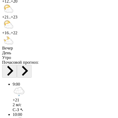
+12..+20
+21..+23
+16..+22
Вечер
День
Утро
Почасовой прогноз:
9:00
+21
2 м/с
С-З ↖
10:00