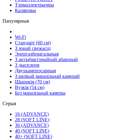
Тэрмаэлектрычны
Каляровы
Папулярныя
Wi-Fi
Стандарт (60 см)
З зонай свежасці
Энергазберагальныя
З антыбактэрыйнай абаронай
З дысплеем
Двухкампрэсарныя
З вялікай маразільнай камерай
Шырокія (70 см)
Вузкія (54 см)
Без маразільнай камеры
Серыя
16 (ADVANCE)
28 (SOFT LINE)
36 (ADVANCE)
40 (SOFT LINE)
40+ (SOFT LINE)