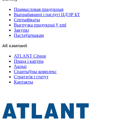
Прамысловая прадукцыя
Выпрабаванні і паслугі ЦДЭР БТ
Сертыфікаты
Выгрузка прадукцыі ў xml
Закупкі
Пастаўшчыкам
Аб кампаніі
ATLANT Сёння
Праца і кар'ера
Акцыі
Спартыўны комплекс
Стратэгія і статут
Кантакты