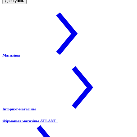
Дзе купіць
Магазіны
Інтэрнэт-магазіны
Фірмовыя магазіны ATLANT