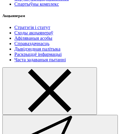
Спартыўны комплекс
Акцыянерам
Стратэгія і статут
Сходы акцыянераў
Афіляваныя асобы
Справаздачнасць
Дывідэндная палітыка
Раскрыццё інфармацыі
Часта задаваныя пытанні