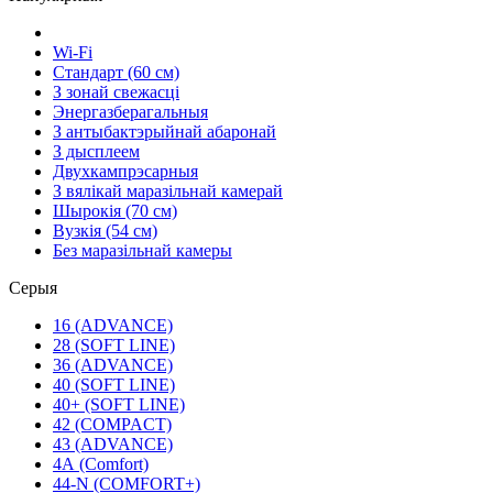
Wi-Fi
Стандарт (60 см)
З зонай свежасці
Энергазберагальныя
З антыбактэрыйнай абаронай
З дысплеем
Двухкампрэсарныя
З вялікай маразільнай камерай
Шырокія (70 см)
Вузкія (54 см)
Без маразільнай камеры
Серыя
16 (ADVANCE)
28 (SOFT LINE)
36 (ADVANCE)
40 (SOFT LINE)
40+ (SOFT LINE)
42 (COMPACT)
43 (ADVANCE)
4А (Comfort)
44-N (COMFORT+)