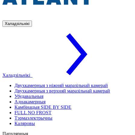
Халадзільнікі
Халадзільнікі
Двухкамерныя з ніжняй маразільнай камерай
Двухкамерныя з верхняй маразільнай камерай
Убудавальныя
Аднакамерныя
Камбінацыя SIDE BY SIDE
FULL NO FROST
Тэрмаэлектрычны
Каляровы
Папулярныя