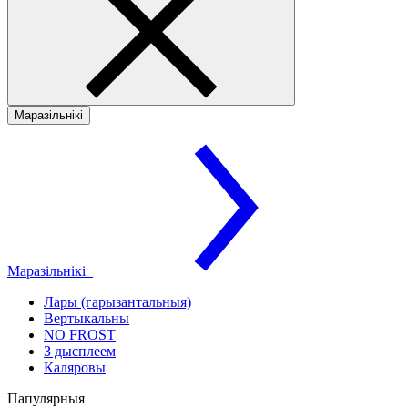
Маразільнікі
Маразільнікі
Лары (гарызантальныя)
Вертыкальны
NO FROST
З дысплеем
Каляровы
Папулярныя