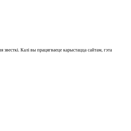
 звесткі. Калі вы працягваеце карыстацца сайтам, гэта