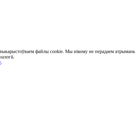
 выкарыстоўваем файлы cookie. Мы нікому не перадаем атрыманыя
алогіі.
e
.