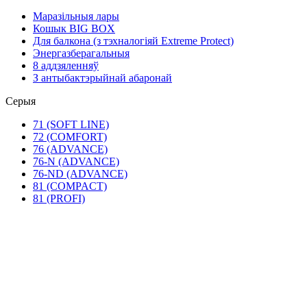
Маразільныя лары
Кошык BIG BOX
Для балкона (з тэхналогіяй Extreme Protect)
Энергазберагальныя
8 аддзяленняў
З антыбактэрыйнай абаронай
Серыя
71 (SOFT LINE)
72 (COMFORT)
76 (ADVANCE)
76-N (ADVANCE)
76-ND (ADVANCE)
81 (COMPACT)
81 (PROFI)