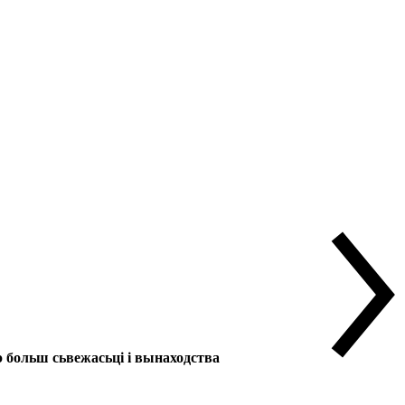
больш сьвежасьці і вынаходства