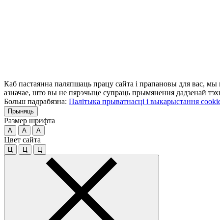
Каб пастаянна паляпшаць працу сайта і прапановы для вас, мы
азначае, што вы не пярэчыце супраць прымянення дадзенай тэхн
Больш падрабязна:
Палітыка прыватнасці і выкарыстання cooki
Прыняць
Размер шрифта
A
A
A
Цвет сайта
Ц
Ц
Ц