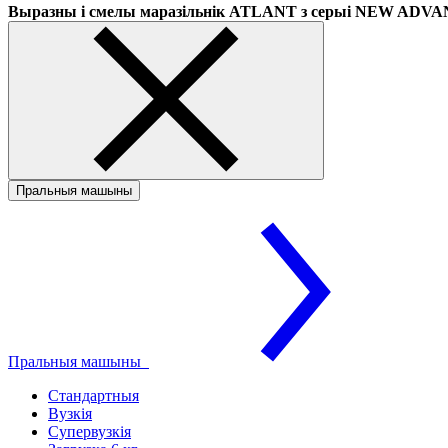
Выразны і смелы маразільнік ATLANT з серыі NEW ADV
Пральныя машыны
Пральныя машыны
Стандартныя
Вузкія
Супервузкія