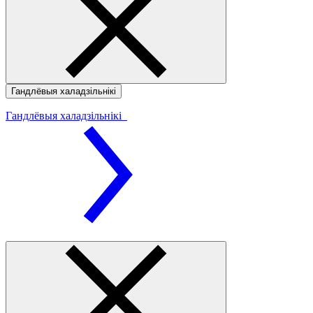
Гандлёвыя халадзільнікі
Гандлёвыя халадзільнікі