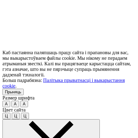
Каб пастаянна паляпшаць працу сайта і прапановы для вас,
мы выкарыстоўваем файлы cookie. Мы нікому не перадаем
атрыманыя звесткі. Калі вы працягваеце карыстацца сайтам,
гэта азначае, што вы не пярэчыце супраць прымянення
дадзенай тэхналогіі.
Больш падрабязна:
Палітыка прыватнасці і выкарыстання
cookie
.
Прыняць
Размер шрифта
A
A
A
Цвет сайта
Ц
Ц
Ц