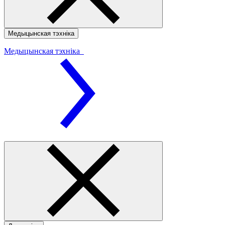
Медыцынская тэхніка
Медыцынская тэхніка