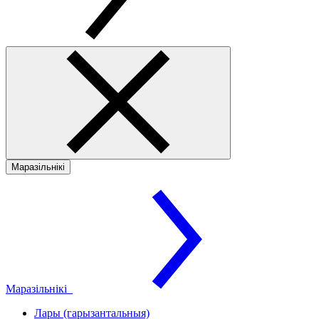
Маразільнікі
Маразільнікі
Лары (гарызантальныя)