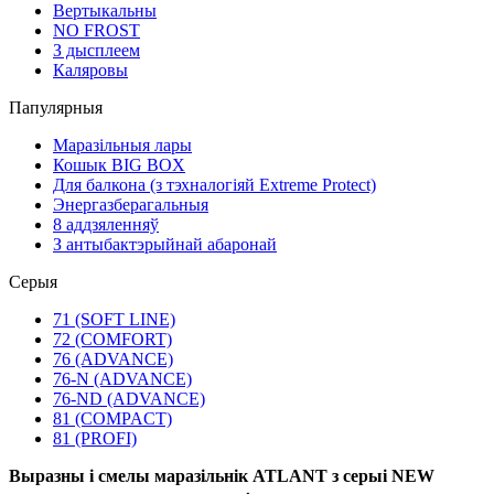
Вертыкальны
NO FROST
З дысплеем
Каляровы
Папулярныя
Маразільныя лары
Кошык BIG BOX
Для балкона (з тэхналогіяй Extreme Protect)
Энергазберагальныя
8 аддзяленняў
З антыбактэрыйнай абаронай
Серыя
71 (SOFT LINE)
72 (COMFORT)
76 (ADVANCE)
76-N (ADVANCE)
76-ND (ADVANCE)
81 (COMPACT)
81 (PROFI)
Выразны і смелы маразільнік ATLANT з серыі NEW