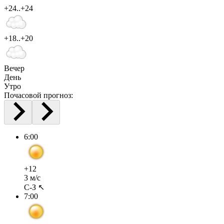
+24..+24
+18..+20
Вечер
День
Утро
Почасовой прогноз:
6:00
+12
3 м/с
С-З ↖
7:00