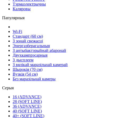
Тэрмаэлектрычны
Каляровы
Папулярныя
Wi-Fi
Стандарт (60 см)
З зонай свежасці
Энергазберагальныя
З антыбактэрыйнай абаронай
Двухкампрэсарныя
З дысплеем
З вялікай маразільнай камерай
Шырокія (70 см)
Вузкія (54 см)
Без маразільнай камеры
Серыя
16 (ADVANCE)
28 (SOFT LINE)
36 (ADVANCE)
40 (SOFT LINE)
40+ (SOFT LINE)