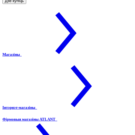
Дзе купіць
Магазіны
Інтэрнэт-магазіны
Фірмовыя магазіны ATLANT