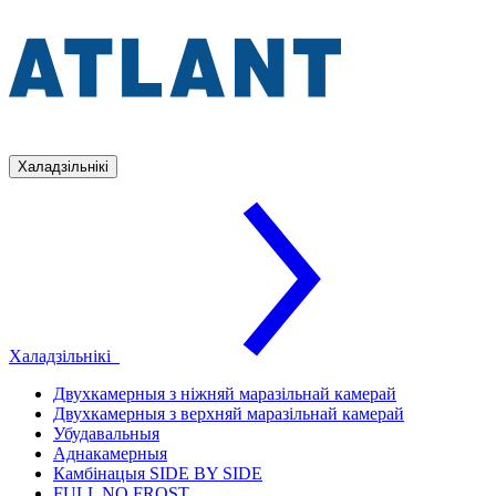
Халадзільнікі
Халадзільнікі
Двухкамерныя з ніжняй маразільнай камерай
Двухкамерныя з верхняй маразільнай камерай
Убудавальныя
Аднакамерныя
Камбінацыя SIDE BY SIDE
FULL NO FROST