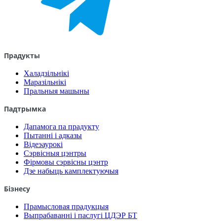
Прадукты
Халадзільнікі
Маразільнікі
Пральныя машыны
Падтрымка
Дапамога па прадукту
Пытанні і адказы
Відеэаурокі
Сэрвісныя цэнтры
Фірмовы сэрвісны цэнтр
Дзе набыць камплектуючыя
Бізнесу
Прамысловая прадукцыя
Выпрабаванні і паслугі ЦДЭР БТ