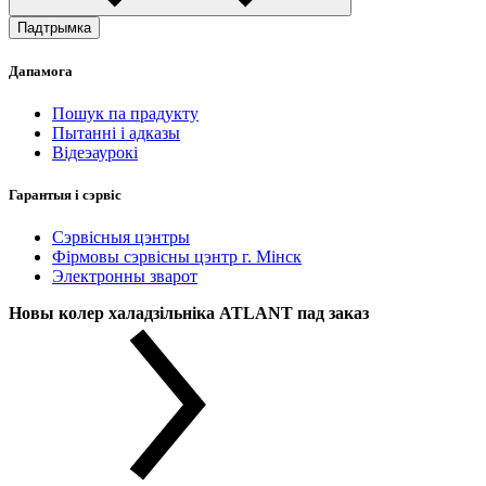
Падтрымка
Дапамога
Пошук па прадукту
Пытанні і адказы
Відеэаурокі
Гарантыя і сэрвіс
Сэрвісныя цэнтры
Фірмовы сэрвісны цэнтр г. Мінск
Электронны зварот
Новы колер халадзільніка ATLANT пад заказ