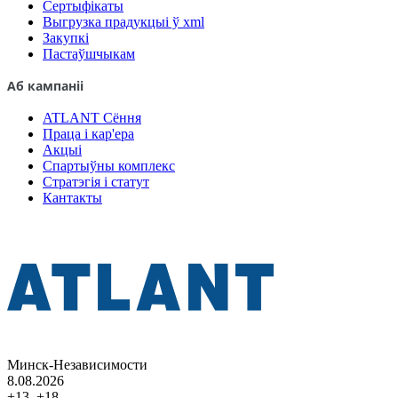
Сертыфікаты
Выгрузка прадукцыі ў xml
Закупкі
Пастаўшчыкам
Аб кампаніі
ATLANT Сёння
Праца і кар'ера
Акцыі
Спартыўны комплекс
Стратэгія і статут
Кантакты
Минск-Независимости
8.08.2026
+13..+18