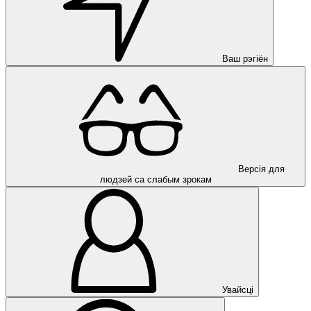
Ваш рэгіён
Версія для
людзей са слабым зрокам
Увайсці