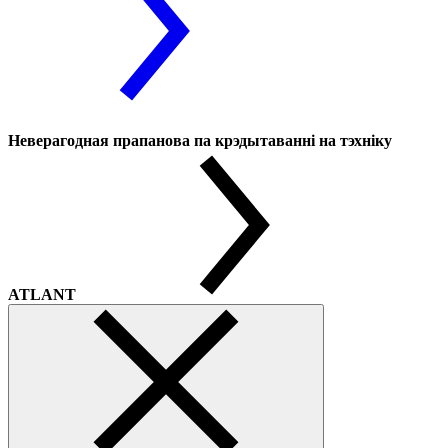
Неверагодная прапанова па крэдытаванні на тэхніку
ATLANT