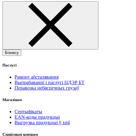
Бізнесу
Паслугі
Рамонт абсталявання
Выпрабаванні і паслугі ЦДЭР БТ
Перавозка небяспечных грузаў
Магазінам
Сертыфікаты
EAN-коды прадукцыі
Выгрузка прадукцыі ў xml
Сэрвісным цэнтрам