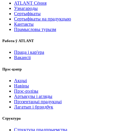
ATLANT Сёння
Узнагароды
Сертыфікаты
Сертыфікаты на прадукцыю
Кантакты
Прамысловы турызм
Работа ў ATLANT
Праца і кар'ера
Вакансіі
Прэс-цэнтр
Акцыі
Навіны
Прэс-рэлізы
Артыкулы і агляды
Прэзентацыі прадукцыі
Лагатып і брэндбук
Структура
Структура прадпрыемства