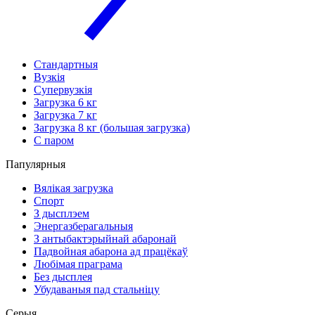
Стандартныя
Вузкія
Супервузкія
Загрузка 6 кг
Загрузка 7 кг
Загрузка 8 кг (большая загрузка)
С паром
Папулярныя
Вялікая загрузка
Спорт
З дысплэем
Энергазберагальныя
З антыбактэрыйнай абаронай
Падвойная абарона ад працёкаў
Любімая праграма
Без дысплея
Убудаваныя пад стальніцу
Серыя