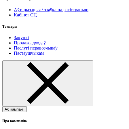
Аўтарызацыя / заяўка на рэгістрацыю
Кабінет СЦ
Тэндэры
Закупкі
Продаж адходаў
Паслугі перавозчыкаў
Пастаўшчыкам
Аб кампаніі
Пра кампанію