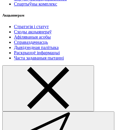
Спартыўны комплекс
Акцыянерам
Стратэгія і статут
Сходы акцыянераў
Афіляваныя асобы
Справаздачнасць
Дывідэндная палітыка
Раскрыццё інфармацыі
Часта задаваныя пытанні