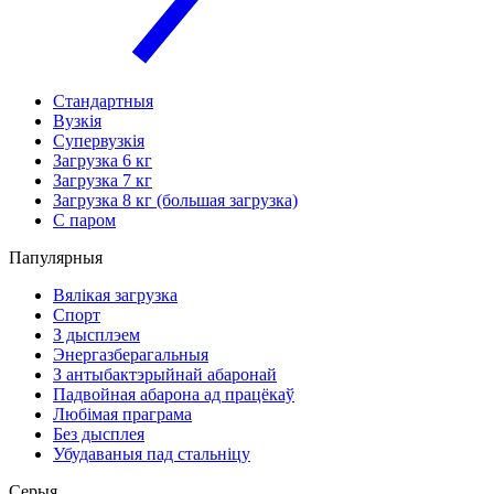
Стандартныя
Вузкія
Супервузкія
Загрузка 6 кг
Загрузка 7 кг
Загрузка 8 кг (большая загрузка)
С паром
Папулярныя
Вялікая загрузка
Спорт
З дысплэем
Энергазберагальныя
З антыбактэрыйнай абаронай
Падвойная абарона ад працёкаў
Любімая праграма
Без дысплея
Убудаваныя пад стальніцу
Серыя