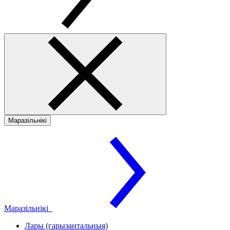
Маразільнікі
Маразільнікі
Лары (гарызантальныя)