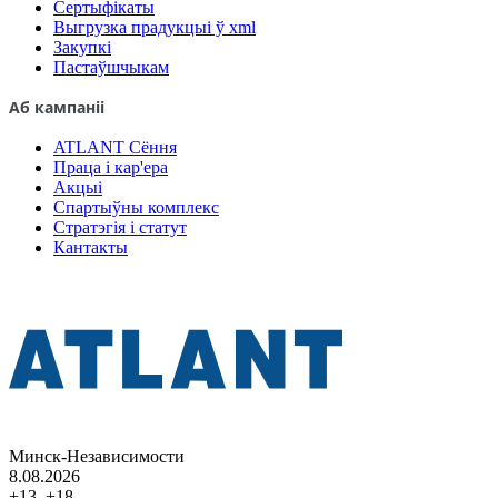
Сертыфікаты
Выгрузка прадукцыі ў xml
Закупкі
Пастаўшчыкам
Аб кампаніі
ATLANT Сёння
Праца і кар'ера
Акцыі
Спартыўны комплекс
Стратэгія і статут
Кантакты
Минск-Независимости
8.08.2026
+13..+18