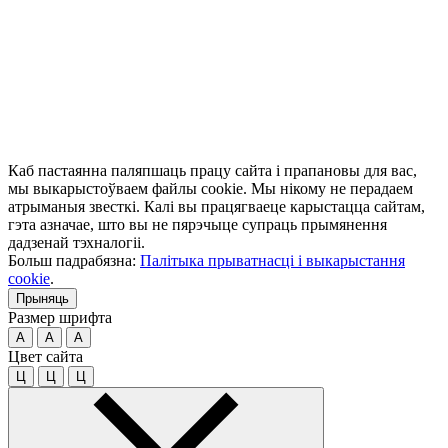
Каб пастаянна паляпшаць працу сайта і прапановы для вас,
мы выкарыстоўваем файлы cookie. Мы нікому не перадаем
атрыманыя звесткі. Калі вы працягваеце карыстацца сайтам,
гэта азначае, што вы не пярэчыце супраць прымянення
дадзенай тэхналогіі.
Больш падрабязна:
Палітыка прыватнасці і выкарыстання
cookie
.
Прыняць
Размер шрифта
A
A
A
Цвет сайта
Ц
Ц
Ц