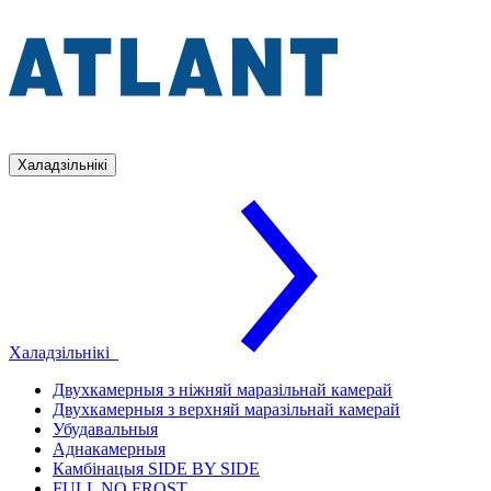
Халадзільнікі
Халадзільнікі
Двухкамерныя з ніжняй маразільнай камерай
Двухкамерныя з верхняй маразільнай камерай
Убудавальныя
Аднакамерныя
Камбінацыя SIDE BY SIDE
FULL NO FROST