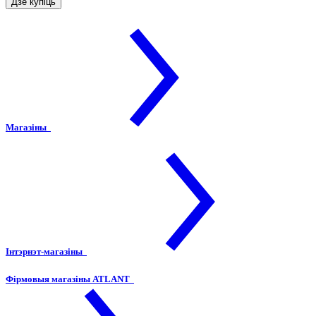
Дзе купіць
Магазіны
Інтэрнэт-магазіны
Фірмовыя магазіны ATLANT