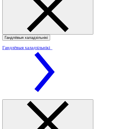
Гандлёвыя халадзільнікі
Гандлёвыя халадзільнікі