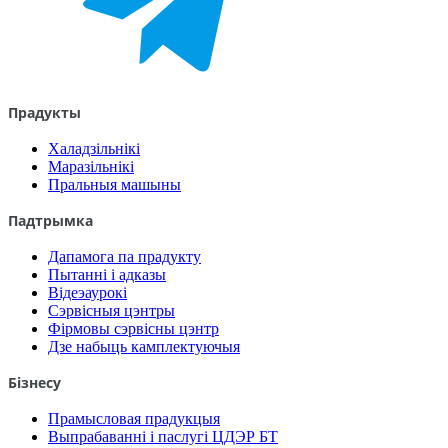
Прадукты
Халадзільнікі
Маразільнікі
Пральныя машыны
Падтрымка
Дапамога па прадукту
Пытанні і адказы
Відеэаурокі
Сэрвісныя цэнтры
Фірмовы сэрвісны цэнтр
Дзе набыць камплектуючыя
Бізнесу
Прамысловая прадукцыя
Выпрабаванні і паслугі ЦДЭР БТ