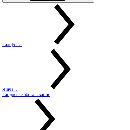
Галоўная
Яшчэ...
Гандлёвае абсталяванне