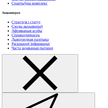
Спартыўны комплекс
Акцыянерам
Стратэгія і статут
Сходы акцыянераў
Афіляваныя асобы
Справаздачнасць
Дывідэндная палітыка
Раскрыццё інфармацыі
Часта задаваныя пытанні