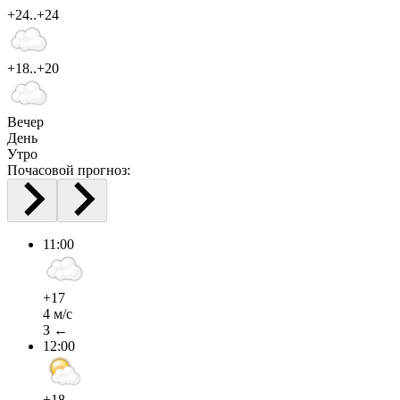
+24..+24
+18..+20
Вечер
День
Утро
Почасовой прогноз:
11:00
+17
4 м/с
З ←
12:00
+18