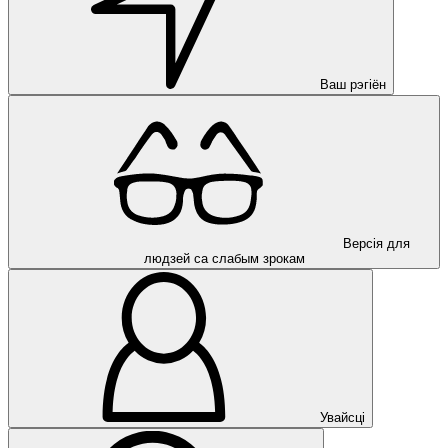
Ваш рэгіён
Версія для
людзей са слабым зрокам
Увайсці