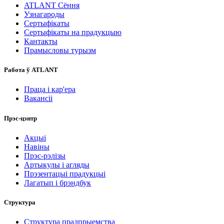
ATLANT Сёння
Узнагароды
Сертыфікаты
Сертыфікаты на прадукцыю
Кантакты
Прамысловы турызм
Работа ў ATLANT
Праца і кар'ера
Вакансіі
Прэс-цэнтр
Акцыі
Навіны
Прэс-рэлізы
Артыкулы і агляды
Прэзентацыі прадукцыі
Лагатып і брэндбук
Структура
Структура прадпрыемства