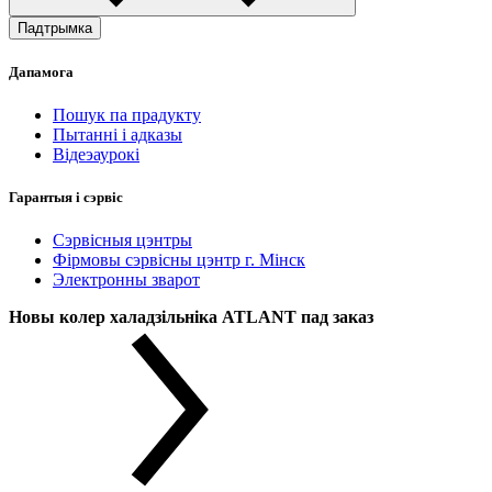
Падтрымка
Дапамога
Пошук па прадукту
Пытанні і адказы
Відеэаурокі
Гарантыя і сэрвіс
Сэрвісныя цэнтры
Фірмовы сэрвісны цэнтр г. Мінск
Электронны зварот
Новы колер халадзільніка ATLANT пад заказ