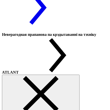
Неверагодная прапанова па крэдытаванні на тэхніку
ATLANT