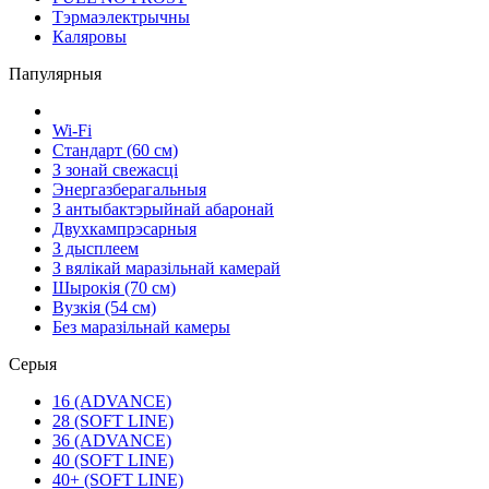
Тэрмаэлектрычны
Каляровы
Папулярныя
Wi-Fi
Стандарт (60 см)
З зонай свежасці
Энергазберагальныя
З антыбактэрыйнай абаронай
Двухкампрэсарныя
З дысплеем
З вялікай маразільнай камерай
Шырокія (70 см)
Вузкія (54 см)
Без маразільнай камеры
Серыя
16 (ADVANCE)
28 (SOFT LINE)
36 (ADVANCE)
40 (SOFT LINE)
40+ (SOFT LINE)