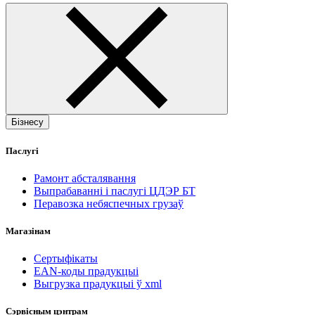
Бізнесу
Паслугі
Рамонт абсталявання
Выпрабаванні і паслугі ЦДЭР БТ
Перавозка небяспечных грузаў
Магазінам
Сертыфікаты
EAN-коды прадукцыі
Выгрузка прадукцыі ў xml
Сэрвісным цэнтрам