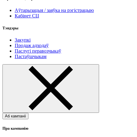
Аўтарызацыя / заяўка на рэгістрацыю
Кабінет СЦ
Тэндэры
Закупкі
Продаж адходаў
Паслугі перавозчыкаў
Пастаўшчыкам
Аб кампаніі
Пра кампанію