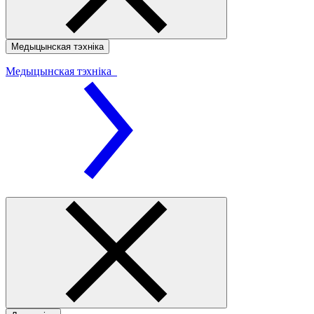
Медыцынская тэхніка
Медыцынская тэхніка