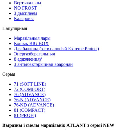
Вертыкальны
NO FROST
З дысплеем
Каляровы
Папулярныя
Маразільныя лары
Кошык BIG BOX
Для балкона (з тэхналогіяй Extreme Protect)
Энергазберагальныя
8 аддзяленняў
З антыбактэрыйнай абаронай
Серыя
71 (SOFT LINE)
72 (COMFORT)
76 (ADVANCE)
76-N (ADVANCE)
76-ND (ADVANCE)
81 (COMPACT)
81 (PROFI)
Выразны і смелы маразільнік ATLANT з серыі NEW