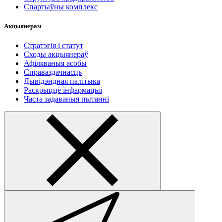
Спартыўны комплекс
Акцыянерам
Стратэгія і статут
Сходы акцыянераў
Афіляваныя асобы
Справаздачнасць
Дывідэндная палітыка
Раскрыццё інфармацыі
Часта задаваныя пытанні