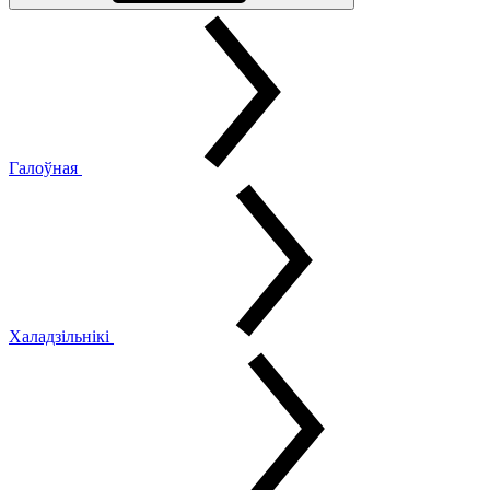
Галоўная
Халадзільнікі