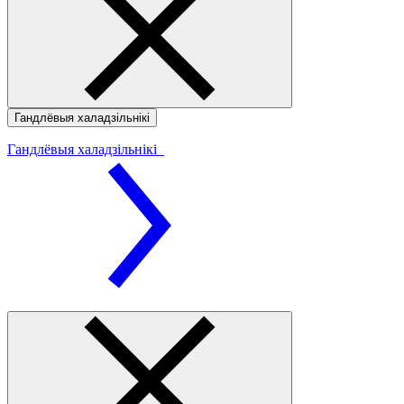
Гандлёвыя халадзільнікі
Гандлёвыя халадзільнікі