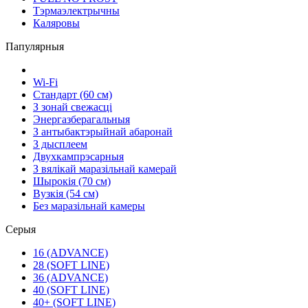
Тэрмаэлектрычны
Каляровы
Папулярныя
Wi-Fi
Стандарт (60 см)
З зонай свежасці
Энергазберагальныя
З антыбактэрыйнай абаронай
З дысплеем
Двухкампрэсарныя
З вялікай маразільнай камерай
Шырокія (70 см)
Вузкія (54 см)
Без маразільнай камеры
Серыя
16 (ADVANCE)
28 (SOFT LINE)
36 (ADVANCE)
40 (SOFT LINE)
40+ (SOFT LINE)