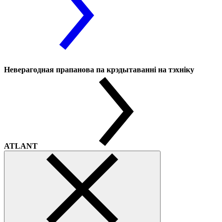
Неверагодная прапанова па крэдытаванні на тэхніку
ATLANT