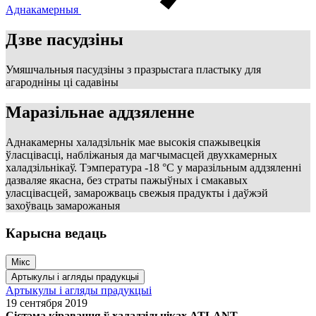
Аднакамерныя
Дзве пасудзіны
Умяшчальныя пасудзіны з празрыстага пластыку для
агародніны ці садавіны
Маразільнае аддзяленне
Аднакамерны халадзільнік мае высокія спажывецкія
ўласцівасці, набліжаныя да магчымасцей двухкамерных
халадзільнікаў. Тэмпература -18 °С у маразільным аддзяленні
дазваляе якасна, без страты пажыўных і смакавых
уласцівасцей, замарожваць свежыя прадукты і даўжэй
захоўваць замарожаныя
Карысна ведаць
Мікс
Артыкулы і агляды прадукцыі
Артыкулы і агляды прадукцыі
19 сентября 2019
Сістэма кіравання ў халадзільніках ATLANT