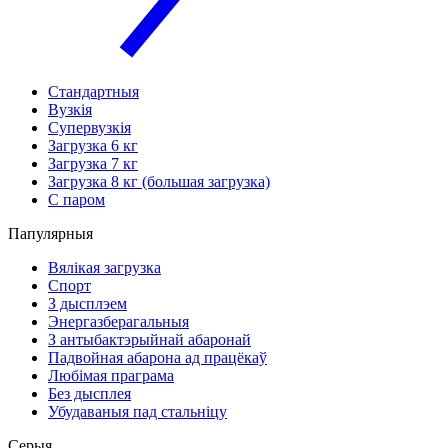
Стандартныя
Вузкія
Супервузкія
Загрузка 6 кг
Загрузка 7 кг
Загрузка 8 кг (большая загрузка)
С паром
Папулярныя
Вялікая загрузка
Спорт
З дысплэем
Энергазберагальныя
З антыбактэрыйнай абаронай
Падвойная абарона ад працёкаў
Любімая праграма
Без дысплея
Убудаваныя пад стальніцу
Серыя