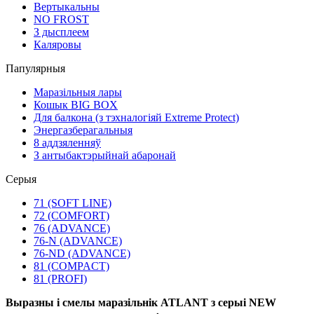
Вертыкальны
NO FROST
З дысплеем
Каляровы
Папулярныя
Маразільныя лары
Кошык BIG BOX
Для балкона (з тэхналогіяй Extreme Protect)
Энергазберагальныя
8 аддзяленняў
З антыбактэрыйнай абаронай
Серыя
71 (SOFT LINE)
72 (COMFORT)
76 (ADVANCE)
76-N (ADVANCE)
76-ND (ADVANCE)
81 (COMPACT)
81 (PROFI)
Выразны і смелы маразільнік ATLANT з серыі NEW