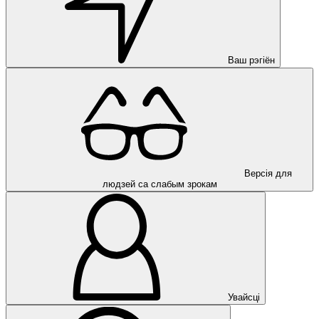
Ваш рэгіён
Версія для
людзей са слабым зрокам
Увайсці