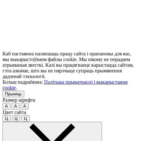
Каб пастаянна паляпшаць працу сайта і прапановы для вас,
мы выкарыстоўваем файлы cookie. Мы нікому не перадаем
атрыманыя звесткі. Калі вы працягваеце карыстацца сайтам,
гэта азначае, што вы не пярэчыце супраць прымянення
дадзенай тэхналогіі.
Больш падрабязна:
Палітыка прыватнасці і выкарыстання
cookie
.
Прыняць
Размер шрифта
A
A
A
Цвет сайта
Ц
Ц
Ц