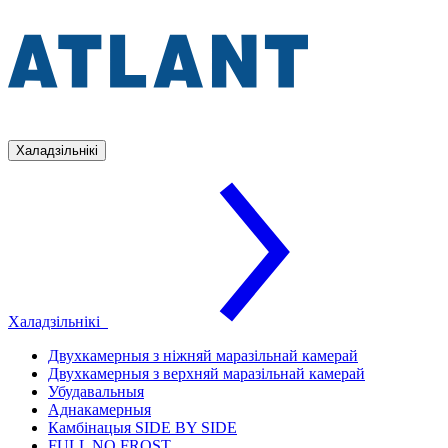
Халадзільнікі
Халадзільнікі
Двухкамерныя з ніжняй маразільнай камерай
Двухкамерныя з верхняй маразільнай камерай
Убудавальныя
Аднакамерныя
Камбінацыя SIDE BY SIDE
FULL NO FROST