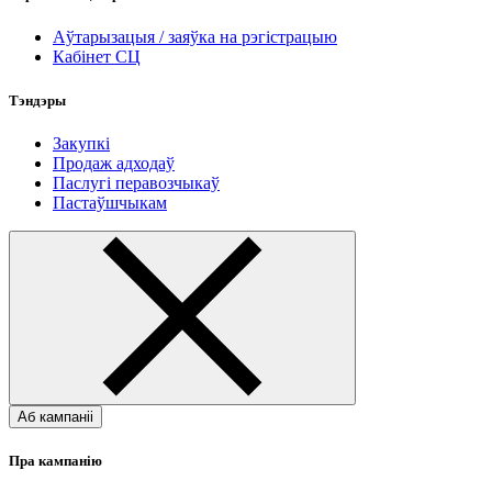
Аўтарызацыя / заяўка на рэгістрацыю
Кабінет СЦ
Тэндэры
Закупкі
Продаж адходаў
Паслугі перавозчыкаў
Пастаўшчыкам
Аб кампаніі
Пра кампанію