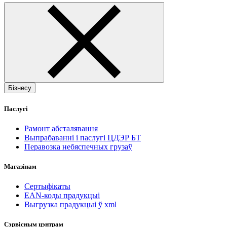
Бізнесу
Паслугі
Рамонт абсталявання
Выпрабаванні і паслугі ЦДЭР БТ
Перавозка небяспечных грузаў
Магазінам
Сертыфікаты
EAN-коды прадукцыі
Выгрузка прадукцыі ў xml
Сэрвісным цэнтрам