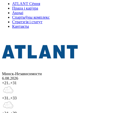
ATLANT Сёння
Праца і кар'ера
Акцыі
Спартыўны комплекс
Стратэгія і статут
Кантакты
Минск-Независимости
6.08.2026
+21..+31
+31..+33