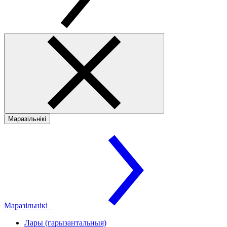
Маразільнікі
Маразільнікі
Лары (гарызантальныя)