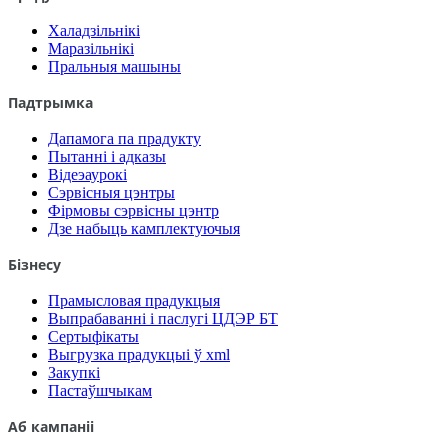
Халадзільнікі
Маразільнікі
Пральныя машыны
Падтрымка
Дапамога па прадукту
Пытанні і адказы
Відеэаурокі
Сэрвісныя цэнтры
Фірмовы сэрвісны цэнтр
Дзе набыць камплектуючыя
Бізнесу
Прамысловая прадукцыя
Выпрабаванні і паслугі ЦДЭР БТ
Сертыфікаты
Выгрузка прадукцыі ў xml
Закупкі
Пастаўшчыкам
Аб кампаніі