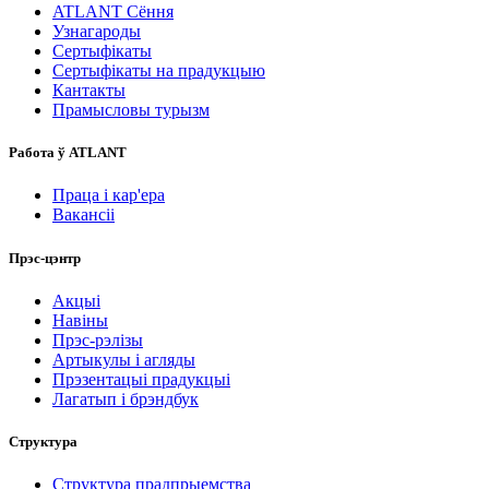
ATLANT Сёння
Узнагароды
Сертыфікаты
Сертыфікаты на прадукцыю
Кантакты
Прамысловы турызм
Работа ў ATLANT
Праца і кар'ера
Вакансіі
Прэс-цэнтр
Акцыі
Навіны
Прэс-рэлізы
Артыкулы і агляды
Прэзентацыі прадукцыі
Лагатып і брэндбук
Структура
Структура прадпрыемства