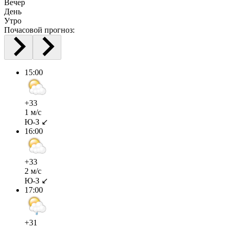
Вечер
День
Утро
Почасовой прогноз:
15:00
+33
1 м/с
Ю-З ↙
16:00
+33
2 м/с
Ю-З ↙
17:00
+31