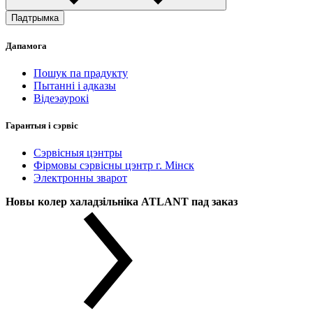
Падтрымка
Дапамога
Пошук па прадукту
Пытанні і адказы
Відеэаурокі
Гарантыя і сэрвіс
Сэрвісныя цэнтры
Фірмовы сэрвісны цэнтр г. Мінск
Электронны зварот
Новы колер халадзільніка ATLANT пад заказ