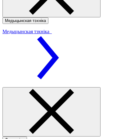
Медыцынская тэхніка
Медыцынская тэхніка