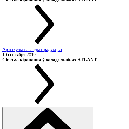
Артыкулы і агляды прадукцыі
19 сентября 2019
Сістэма кіравання ў халадзільніках ATLANT