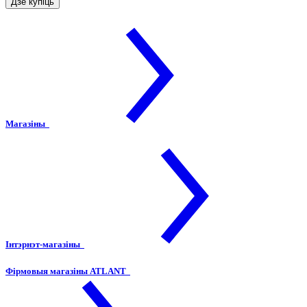
Дзе купіць
Магазіны
Інтэрнэт-магазіны
Фірмовыя магазіны ATLANT