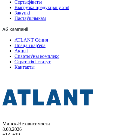
Сертыфікаты
Выгрузка прадукцыі ў xml
Закупкі
Пастаўшчыкам
Аб кампаніі
ATLANT Сёння
Праца і кар'ера
Акцыі
Спартыўны комплекс
Стратэгія і статут
Кантакты
Минск-Независимости
8.08.2026
+13..+19