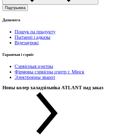
Падтрымка
Дапамога
Пошук па прадукту
Пытанні і адказы
Відеэаурокі
Гарантыя і сэрвіс
Сэрвісныя цэнтры
Фірмовы сэрвісны цэнтр г. Мінск
Электронны зварот
Новы колер халадзільніка ATLANT пад заказ