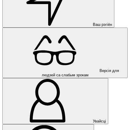
Ваш рэгіён
Версія для
людзей са слабым зрокам
Увайсці