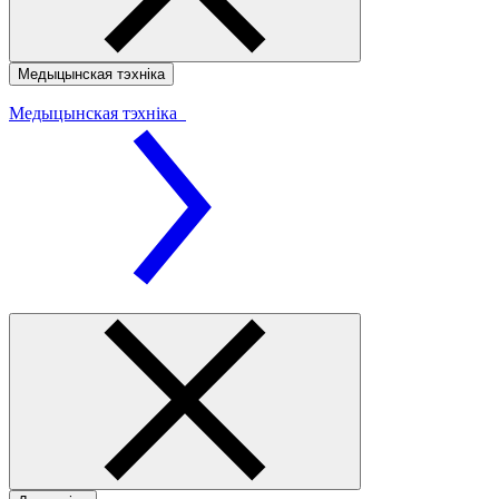
Медыцынская тэхніка
Медыцынская тэхніка