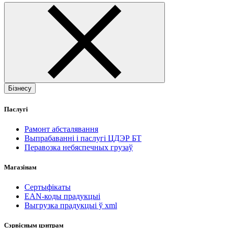
Бізнесу
Паслугі
Рамонт абсталявання
Выпрабаванні і паслугі ЦДЭР БТ
Перавозка небяспечных грузаў
Магазінам
Сертыфікаты
EAN-коды прадукцыі
Выгрузка прадукцыі ў xml
Сэрвісным цэнтрам