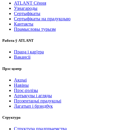
ATLANT Сёння
Узнагароды
Сертыфікаты
Сертыфікаты на прадукцыю
Кантакты
Прамысловы турызм
Работа ў ATLANT
Праца і кар'ера
Вакансіі
Прэс-цэнтр
Акцыі
Навіны
Прэс-рэлізы
Артыкулы і агляды
Прэзентацыі прадукцыі
Лагатып і брэндбук
Структура
Структура прадпрыемства