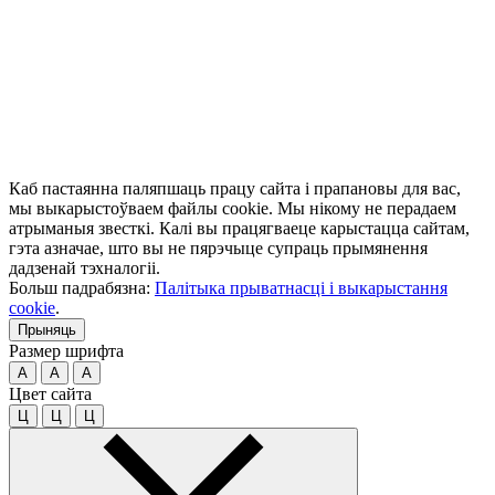
Каб пастаянна паляпшаць працу сайта і прапановы для вас,
мы выкарыстоўваем файлы cookie. Мы нікому не перадаем
атрыманыя звесткі. Калі вы працягваеце карыстацца сайтам,
гэта азначае, што вы не пярэчыце супраць прымянення
дадзенай тэхналогіі.
Больш падрабязна:
Палітыка прыватнасці і выкарыстання
cookie
.
Прыняць
Размер шрифта
A
A
A
Цвет сайта
Ц
Ц
Ц