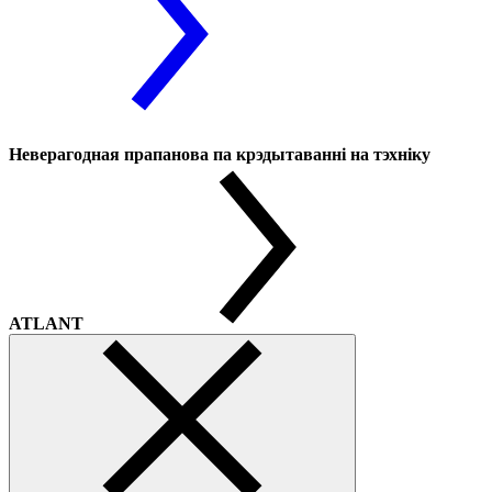
Неверагодная прапанова па крэдытаванні на тэхніку
ATLANT