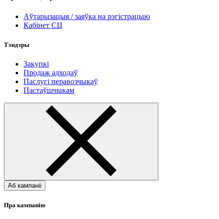
Аўтарызацыя / заяўка на рэгістрацыю
Кабінет СЦ
Тэндэры
Закупкі
Продаж адходаў
Паслугі перавозчыкаў
Пастаўшчыкам
Аб кампаніі
Пра кампанію