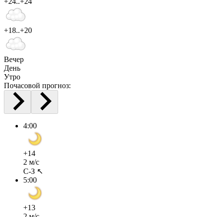
+24..+24
+18..+20
Вечер
День
Утро
Почасовой прогноз:
4:00
+14
2 м/с
С-З ↖
5:00
+13
2 м/с