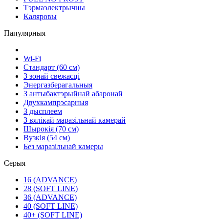
Тэрмаэлектрычны
Каляровы
Папулярныя
Wi-Fi
Стандарт (60 см)
З зонай свежасці
Энергазберагальныя
З антыбактэрыйнай абаронай
Двухкампрэсарныя
З дысплеем
З вялікай маразільнай камерай
Шырокія (70 см)
Вузкія (54 см)
Без маразільнай камеры
Серыя
16 (ADVANCE)
28 (SOFT LINE)
36 (ADVANCE)
40 (SOFT LINE)
40+ (SOFT LINE)