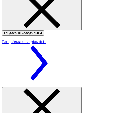
Гандлёвыя халадзільнікі
Гандлёвыя халадзільнікі