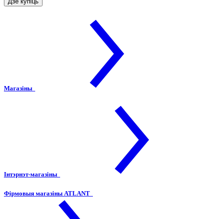
Дзе купіць
Магазіны
Інтэрнэт-магазіны
Фірмовыя магазіны ATLANT