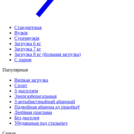
Стандартныя
Вузкія
Супервузкія
Загрузка 6 кг
Загрузка 7 кг
Загрузка 8 кг (большая загрузка)
С паром
Папулярныя
Вялікая загрузка
Спорт
З дысплэем
Энергазберагальныя
З антыбактэрыйнай абаронай
Падвойная абарона ад працёкаў
Любімая праграма
Без дысплея
Убудаваныя пад стальніцу
Серыя