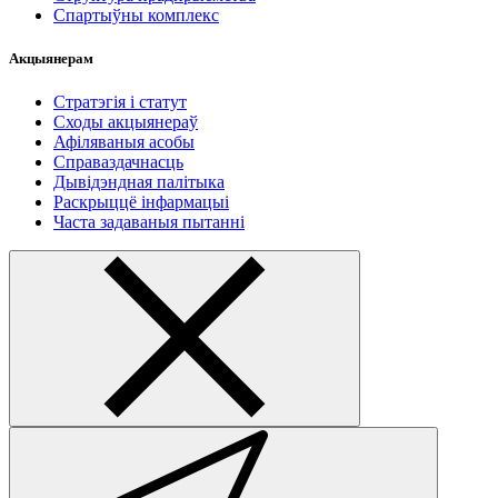
Спартыўны комплекс
Акцыянерам
Стратэгія і статут
Сходы акцыянераў
Афіляваныя асобы
Справаздачнасць
Дывідэндная палітыка
Раскрыццё інфармацыі
Часта задаваныя пытанні