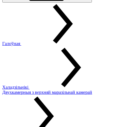
Галоўная
Халадзільнікі
Двухкамерныя з верхняй маразільнай камерай