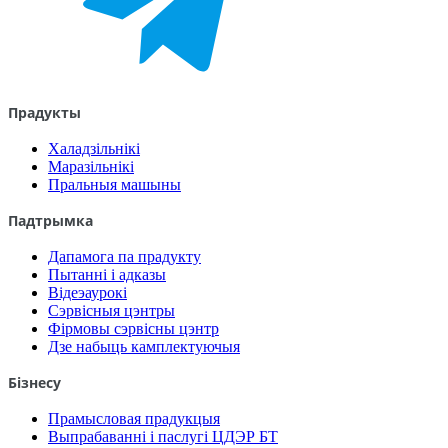
Прадукты
Халадзільнікі
Маразільнікі
Пральныя машыны
Падтрымка
Дапамога па прадукту
Пытанні і адказы
Відеэаурокі
Сэрвісныя цэнтры
Фірмовы сэрвісны цэнтр
Дзе набыць камплектуючыя
Бізнесу
Прамысловая прадукцыя
Выпрабаванні і паслугі ЦДЭР БТ