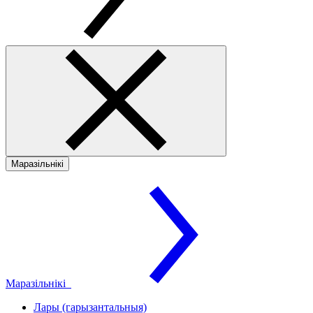
Маразільнікі
Маразільнікі
Лары (гарызантальныя)