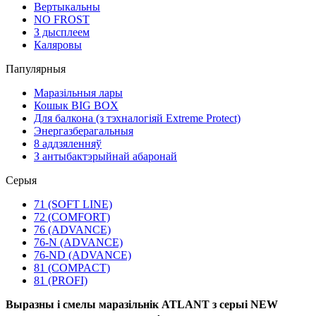
Вертыкальны
NO FROST
З дысплеем
Каляровы
Папулярныя
Маразільныя лары
Кошык BIG BOX
Для балкона (з тэхналогіяй Extreme Protect)
Энергазберагальныя
8 аддзяленняў
З антыбактэрыйнай абаронай
Серыя
71 (SOFT LINE)
72 (COMFORT)
76 (ADVANCE)
76-N (ADVANCE)
76-ND (ADVANCE)
81 (COMPACT)
81 (PROFI)
Выразны і смелы маразільнік ATLANT з серыі NEW