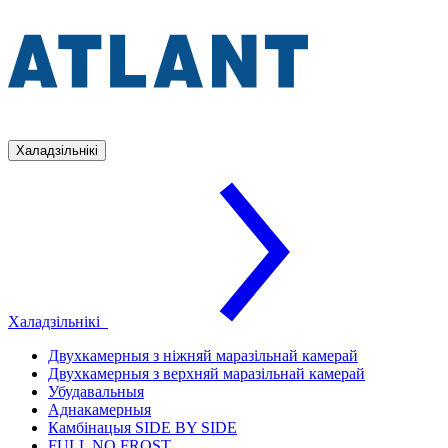
Халадзільнікі
Халадзільнікі
Двухкамерныя з ніжняй маразільнай камерай
Двухкамерныя з верхняй маразільнай камерай
Убудавальныя
Аднакамерныя
Камбінацыя SIDE BY SIDE
FULL NO FROST