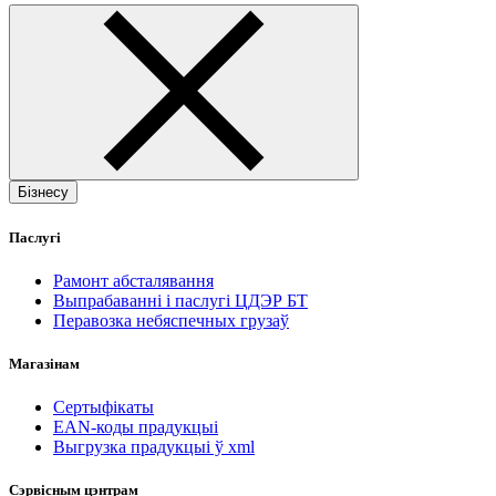
Бізнесу
Паслугі
Рамонт абсталявання
Выпрабаванні і паслугі ЦДЭР БТ
Перавозка небяспечных грузаў
Магазінам
Сертыфікаты
EAN-коды прадукцыі
Выгрузка прадукцыі ў xml
Сэрвісным цэнтрам