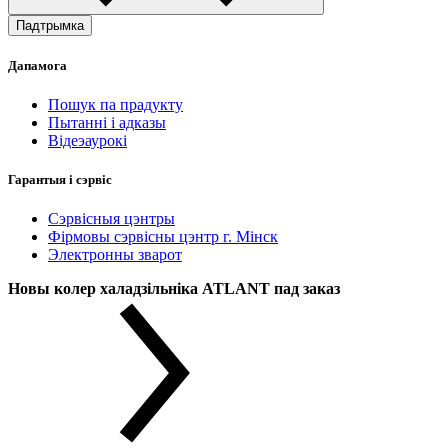
Падтрымка
Дапамога
Пошук па прадукту
Пытанні і адказы
Відеэаурокі
Гарантыя і сэрвіс
Сэрвісныя цэнтры
Фірмовы сэрвісны цэнтр г. Мінск
Электронны зварот
Новы колер халадзільніка ATLANT пад заказ