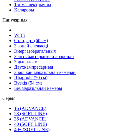
Тэрмаэлектрычны
Каляровы
Папулярныя
Wi-Fi
Стандарт (60 см)
З зонай свежасці
Энергазберагальныя
З антыбактэрыйнай абаронай
З дысплеем
Двухкампрэсарныя
З вялікай маразільнай камерай
Шырокія (70 см)
Вузкія (54 см)
Без маразільнай камеры
Серыя
16 (ADVANCE)
28 (SOFT LINE)
36 (ADVANCE)
40 (SOFT LINE)
40+ (SOFT LINE)