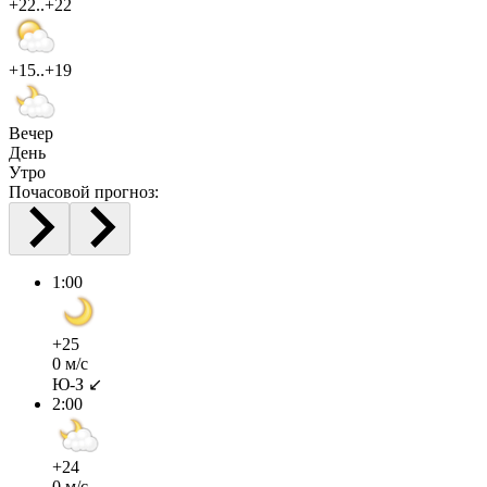
+22..+22
+15..+19
Вечер
День
Утро
Почасовой прогноз:
1:00
+25
0 м/с
Ю-З ↙
2:00
+24
0 м/с