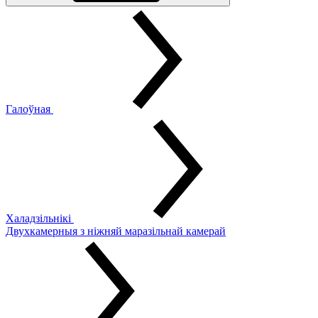
Галоўная
Халадзільнікі
Двухкамерныя з ніжняй маразільнай камерай