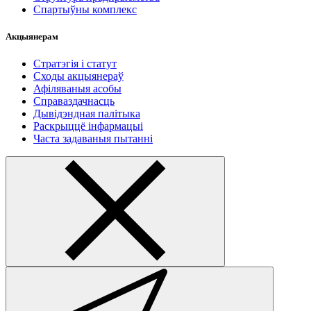
Спартыўны комплекс
Акцыянерам
Стратэгія і статут
Сходы акцыянераў
Афіляваныя асобы
Справаздачнасць
Дывідэндная палітыка
Раскрыццё інфармацыі
Часта задаваныя пытанні