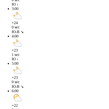
Ю ↓
3:00
+24
0 м/с
Ю-В ↘
4:00
+23
1 м/с
Ю ↓
5:00
+23
0 м/с
Ю-В ↘
6:00
+22