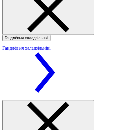
Гандлёвыя халадзільнікі
Гандлёвыя халадзільнікі