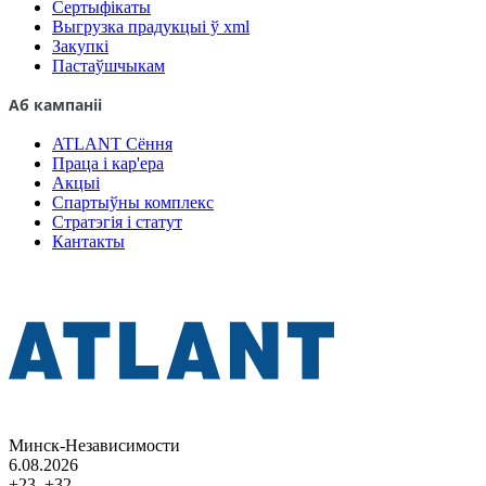
Сертыфікаты
Выгрузка прадукцыі ў xml
Закупкі
Пастаўшчыкам
Аб кампаніі
ATLANT Сёння
Праца і кар'ера
Акцыі
Спартыўны комплекс
Стратэгія і статут
Кантакты
Минск-Независимости
6.08.2026
+23..+32