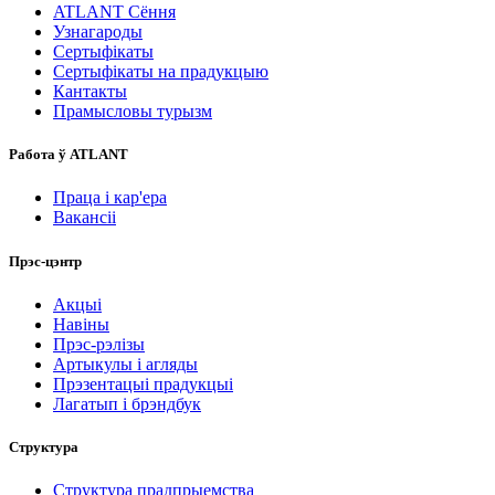
ATLANT Сёння
Узнагароды
Сертыфікаты
Сертыфікаты на прадукцыю
Кантакты
Прамысловы турызм
Работа ў ATLANT
Праца і кар'ера
Вакансіі
Прэс-цэнтр
Акцыі
Навіны
Прэс-рэлізы
Артыкулы і агляды
Прэзентацыі прадукцыі
Лагатып і брэндбук
Структура
Структура прадпрыемства