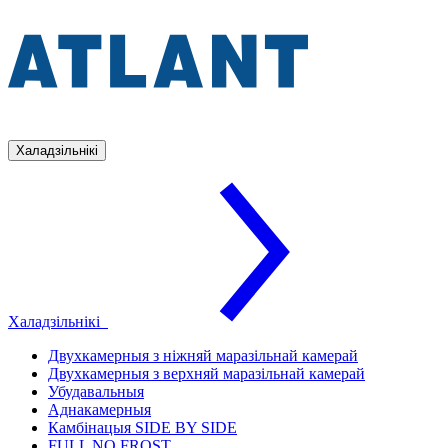
Халадзільнікі
Халадзільнікі
Двухкамерныя з ніжняй маразільнай камерай
Двухкамерныя з верхняй маразільнай камерай
Убудавальныя
Аднакамерныя
Камбінацыя SIDE BY SIDE
FULL NO FROST