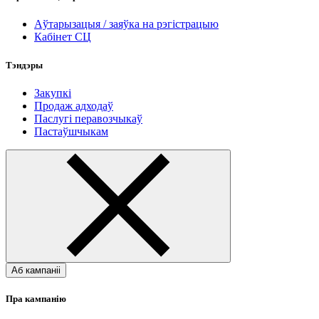
Аўтарызацыя / заяўка на рэгістрацыю
Кабінет СЦ
Тэндэры
Закупкі
Продаж адходаў
Паслугі перавозчыкаў
Пастаўшчыкам
Аб кампаніі
Пра кампанію