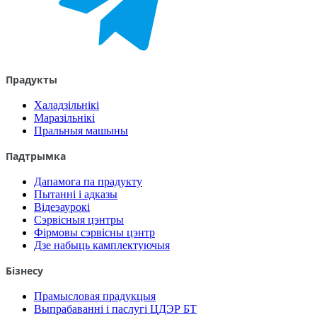
Прадукты
Халадзільнікі
Маразільнікі
Пральныя машыны
Падтрымка
Дапамога па прадукту
Пытанні і адказы
Відеэаурокі
Сэрвісныя цэнтры
Фірмовы сэрвісны цэнтр
Дзе набыць камплектуючыя
Бізнесу
Прамысловая прадукцыя
Выпрабаванні і паслугі ЦДЭР БТ