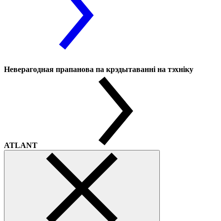
Неверагодная прапанова па крэдытаванні на тэхніку
ATLANT