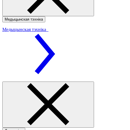
Медыцынская тэхніка
Медыцынская тэхніка