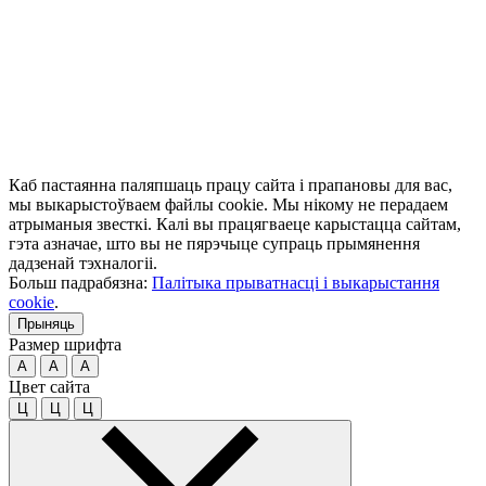
Каб пастаянна паляпшаць працу сайта і прапановы для вас,
мы выкарыстоўваем файлы cookie. Мы нікому не перадаем
атрыманыя звесткі. Калі вы працягваеце карыстацца сайтам,
гэта азначае, што вы не пярэчыце супраць прымянення
дадзенай тэхналогіі.
Больш падрабязна:
Палітыка прыватнасці і выкарыстання
cookie
.
Прыняць
Размер шрифта
A
A
A
Цвет сайта
Ц
Ц
Ц