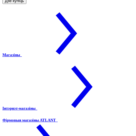
Дзе купіць
Магазіны
Інтэрнэт-магазіны
Фірмовыя магазіны ATLANT