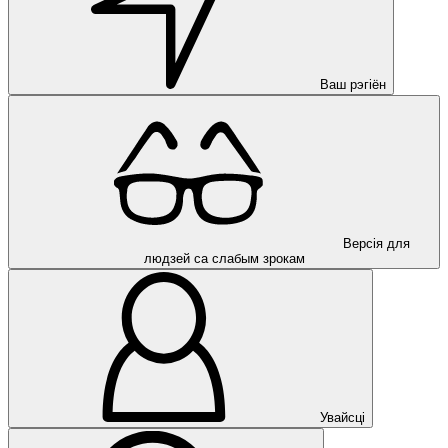
Ваш рэгіён
Версія для
людзей са слабым зрокам
Увайсці