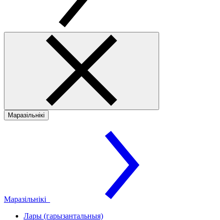
Маразільнікі
Маразільнікі
Лары (гарызантальныя)