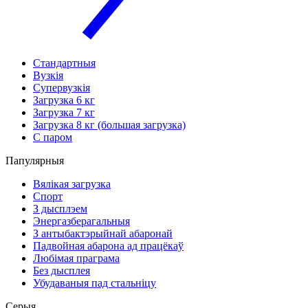
Стандартныя
Вузкія
Супервузкія
Загрузка 6 кг
Загрузка 7 кг
Загрузка 8 кг (большая загрузка)
С паром
Папулярныя
Вялікая загрузка
Спорт
З дысплэем
Энергазберагальныя
З антыбактэрыйнай абаронай
Падвойная абарона ад працёкаў
Любімая праграма
Без дысплея
Убудаваныя пад стальніцу
Серыя