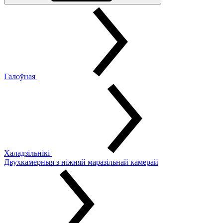
Галоўная
Халадзільнікі
Двухкамерныя з ніжняй маразільнай камерай