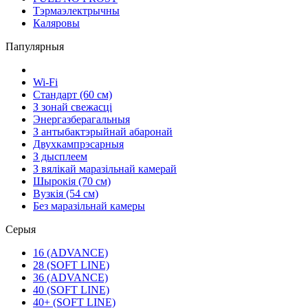
Тэрмаэлектрычны
Каляровы
Папулярныя
Wi-Fi
Стандарт (60 см)
З зонай свежасці
Энергазберагальныя
З антыбактэрыйнай абаронай
Двухкампрэсарныя
З дысплеем
З вялікай маразільнай камерай
Шырокія (70 см)
Вузкія (54 см)
Без маразільнай камеры
Серыя
16 (ADVANCE)
28 (SOFT LINE)
36 (ADVANCE)
40 (SOFT LINE)
40+ (SOFT LINE)