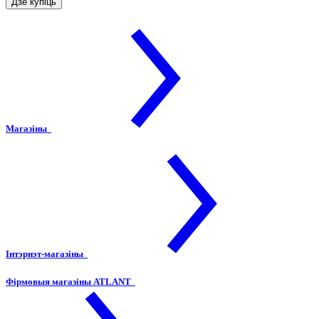
Дзе купіць
Магазіны
Інтэрнэт-магазіны
Фірмовыя магазіны ATLANT