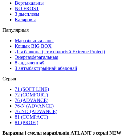
Вертыкальны
NO FROST
З дысплеем
Каляровы
Папулярныя
Маразільныя лары
Кошык BIG BOX
Для балкона (з тэхналогіяй Extreme Protect)
Энергазберагальныя
8 аддзяленняў
З антыбактэрыйнай абаронай
Серыя
71 (SOFT LINE)
72 (COMFORT)
76 (ADVANCE)
76-N (ADVANCE)
76-ND (ADVANCE)
81 (COMPACT)
81 (PROFI)
Выразны і смелы маразільнік ATLANT з серыі NEW