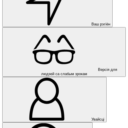
Ваш рэгіён
Версія для
людзей са слабым зрокам
Увайсці