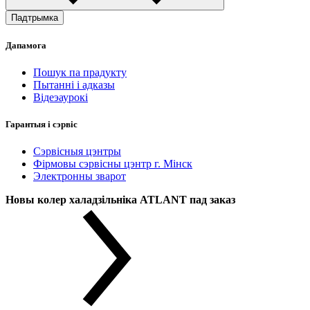
Падтрымка
Дапамога
Пошук па прадукту
Пытанні і адказы
Відеэаурокі
Гарантыя і сэрвіс
Сэрвісныя цэнтры
Фірмовы сэрвісны цэнтр г. Мінск
Электронны зварот
Новы колер халадзільніка ATLANT пад заказ