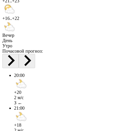
+21..+23
+16..+22
Вечер
День
Утро
Почасовой прогноз:
20:00
+20
2 м/с
З ←
21:00
+18
2 м/с