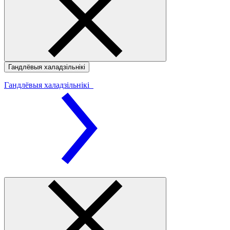
Гандлёвыя халадзільнікі
Гандлёвыя халадзільнікі