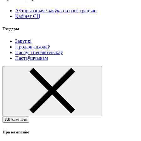
Аўтарызацыя / заяўка на рэгістрацыю
Кабінет СЦ
Тэндэры
Закупкі
Продаж адходаў
Паслугі перавозчыкаў
Пастаўшчыкам
Аб кампаніі
Пра кампанію