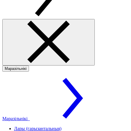
Маразільнікі
Маразільнікі
Лары (гарызантальныя)