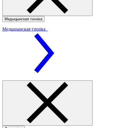
Медыцынская тэхніка
Медыцынская тэхніка