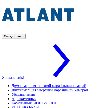
Халадзільнікі
Халадзільнікі
Двухкамерныя з ніжняй маразільнай камерай
Двухкамерныя з верхняй маразільнай камерай
Убудавальныя
Аднакамерныя
Камбінацыя SIDE BY SIDE
FULL NO FROST