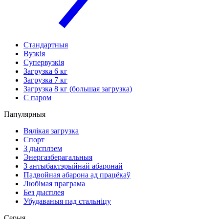
Стандартныя
Вузкія
Супервузкія
Загрузка 6 кг
Загрузка 7 кг
Загрузка 8 кг (большая загрузка)
С паром
Папулярныя
Вялікая загрузка
Спорт
З дысплэем
Энергазберагальныя
З антыбактэрыйнай абаронай
Падвойная абарона ад працёкаў
Любімая праграма
Без дысплея
Убудаваныя пад стальніцу
Серыя