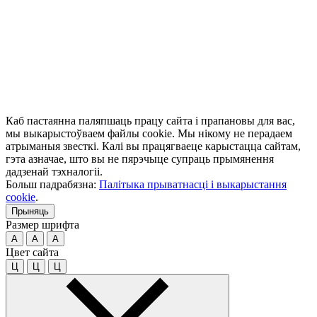
Каб пастаянна паляпшаць працу сайта і прапановы для вас,
мы выкарыстоўваем файлы cookie. Мы нікому не перадаем
атрыманыя звесткі. Калі вы працягваеце карыстацца сайтам,
гэта азначае, што вы не пярэчыце супраць прымянення
дадзенай тэхналогіі.
Больш падрабязна:
Палітыка прыватнасці і выкарыстання
cookie
.
Прыняць
Размер шрифта
A
A
A
Цвет сайта
Ц
Ц
Ц