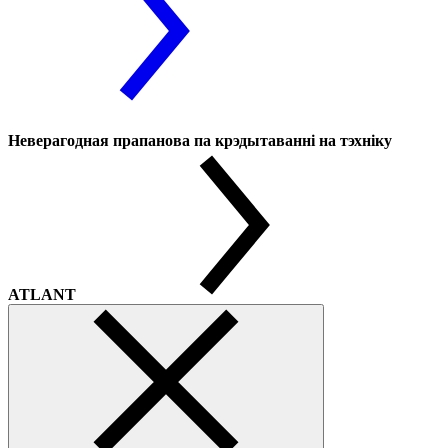
Неверагодная прапанова па крэдытаванні на тэхніку
ATLANT