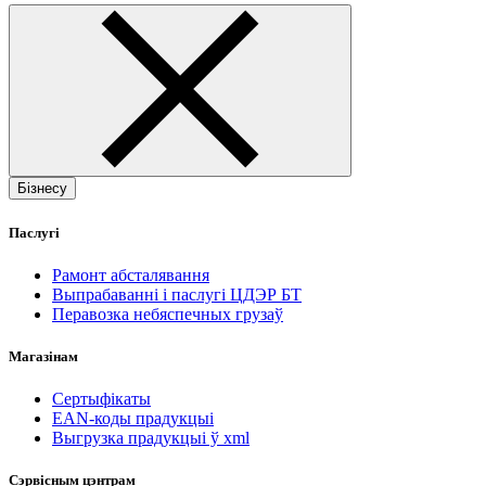
Бізнесу
Паслугі
Рамонт абсталявання
Выпрабаванні і паслугі ЦДЭР БТ
Перавозка небяспечных грузаў
Магазінам
Сертыфікаты
EAN-коды прадукцыі
Выгрузка прадукцыі ў xml
Сэрвісным цэнтрам