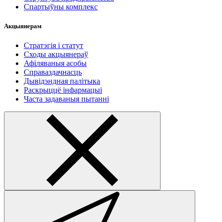
Спартыўны комплекс
Акцыянерам
Стратэгія і статут
Сходы акцыянераў
Афіляваныя асобы
Справаздачнасць
Дывідэндная палітыка
Раскрыццё інфармацыі
Часта задаваныя пытанні