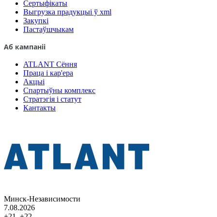
Сертыфікаты
Выгрузка прадукцыі ў xml
Закупкі
Пастаўшчыкам
Аб кампаніі
ATLANT Сёння
Праца і кар'ера
Акцыі
Спартыўны комплекс
Стратэгія і статут
Кантакты
Минск-Независимости
7.08.2026
+21..+22