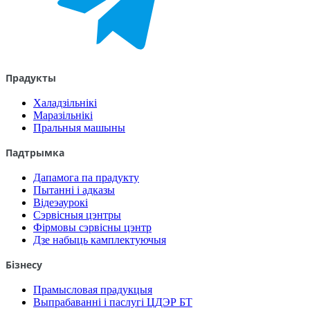
Прадукты
Халадзільнікі
Маразільнікі
Пральныя машыны
Падтрымка
Дапамога па прадукту
Пытанні і адказы
Відеэаурокі
Сэрвісныя цэнтры
Фірмовы сэрвісны цэнтр
Дзе набыць камплектуючыя
Бізнесу
Прамысловая прадукцыя
Выпрабаванні і паслугі ЦДЭР БТ