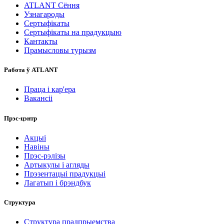
ATLANT Сёння
Узнагароды
Сертыфікаты
Сертыфікаты на прадукцыю
Кантакты
Прамысловы турызм
Работа ў ATLANT
Праца і кар'ера
Вакансіі
Прэс-цэнтр
Акцыі
Навіны
Прэс-рэлізы
Артыкулы і агляды
Прэзентацыі прадукцыі
Лагатып і брэндбук
Структура
Структура прадпрыемства