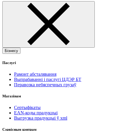
Бізнесу
Паслугі
Рамонт абсталявання
Выпрабаванні і паслугі ЦДЭР БТ
Перавозка небяспечных грузаў
Магазінам
Сертыфікаты
EAN-коды прадукцыі
Выгрузка прадукцыі ў xml
Сэрвісным цэнтрам