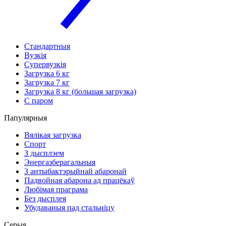
Стандартныя
Вузкія
Супервузкія
Загрузка 6 кг
Загрузка 7 кг
Загрузка 8 кг (большая загрузка)
С паром
Папулярныя
Вялікая загрузка
Спорт
З дысплэем
Энергазберагальныя
З антыбактэрыйнай абаронай
Падвойная абарона ад працёкаў
Любімая праграма
Без дысплея
Убудаваныя пад стальніцу
Серыя