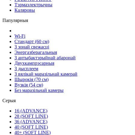
Тэрмаэлектрычны
Каляровы
Папулярныя
Wi-Fi
Стандарт (60 см)
З зонай свежасці
Энергазберагальныя
З антыбактэрыйнай абаронай
Двухкампрэсарныя
З дысплеем
З вялікай маразільнай камерай
Шырокія (70 см)
Вузкія (54 см)
Без маразільнай камеры
Серыя
16 (ADVANCE)
28 (SOFT LINE)
36 (ADVANCE)
40 (SOFT LINE)
40+ (SOFT LINE)