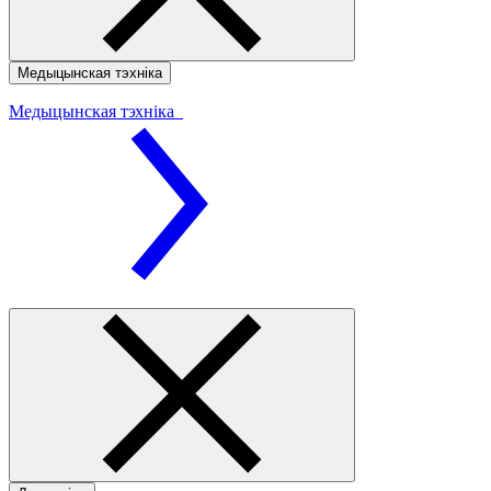
Медыцынская тэхніка
Медыцынская тэхніка