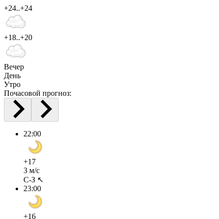
+24..+24
+18..+20
Вечер
День
Утро
Почасовой прогноз:
22:00
+17
3 м/с
С-З ↖
23:00
+16