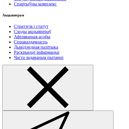
Спартыўны комплекс
Акцыянерам
Стратэгія і статут
Сходы акцыянераў
Афіляваныя асобы
Справаздачнасць
Дывідэндная палітыка
Раскрыццё інфармацыі
Часта задаваныя пытанні