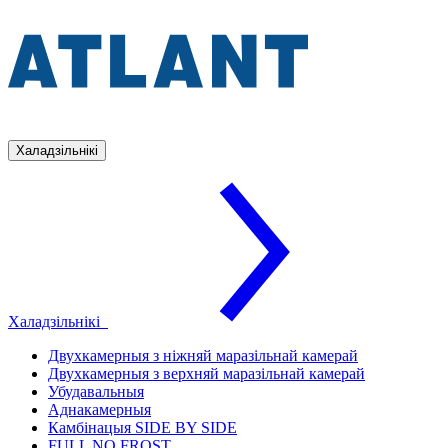
Халадзільнікі
Халадзільнікі
Двухкамерныя з ніжняй маразільнай камерай
Двухкамерныя з верхняй маразільнай камерай
Убудавальныя
Аднакамерныя
Камбінацыя SIDE BY SIDE
FULL NO FROST