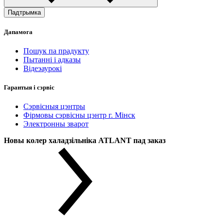
Падтрымка
Дапамога
Пошук па прадукту
Пытанні і адказы
Відеэаурокі
Гарантыя і сэрвіс
Сэрвісныя цэнтры
Фірмовы сэрвісны цэнтр г. Мінск
Электронны зварот
Новы колер халадзільніка ATLANT пад заказ