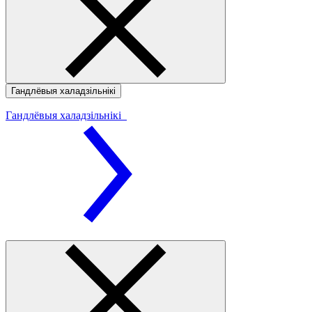
Гандлёвыя халадзільнікі
Гандлёвыя халадзільнікі