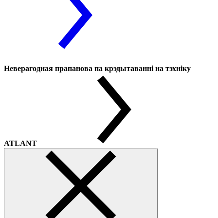
Неверагодная прапанова па крэдытаванні на тэхніку
ATLANT