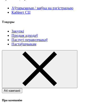
Аўтарызацыя / заяўка на рэгістрацыю
Кабінет СЦ
Тэндэры
Закупкі
Продаж адходаў
Паслугі перавозчыкаў
Пастаўшчыкам
Аб кампаніі
Пра кампанію