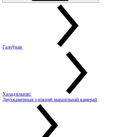
Галоўная
Халадзільнікі
Двухкамерныя з ніжняй маразільнай камерай