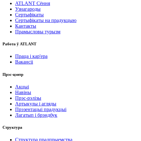
ATLANT Сёння
Узнагароды
Сертыфікаты
Сертыфікаты на прадукцыю
Кантакты
Прамысловы турызм
Работа ў ATLANT
Праца і кар'ера
Вакансіі
Прэс-цэнтр
Акцыі
Навіны
Прэс-рэлізы
Артыкулы і агляды
Прэзентацыі прадукцыі
Лагатып і брэндбук
Структура
Структура прадпрыемства