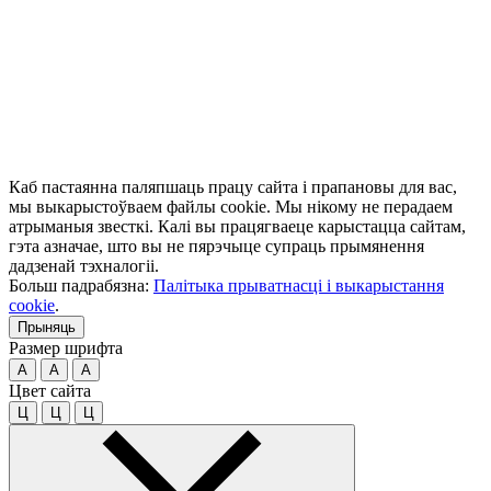
Каб пастаянна паляпшаць працу сайта і прапановы для вас,
мы выкарыстоўваем файлы cookie. Мы нікому не перадаем
атрыманыя звесткі. Калі вы працягваеце карыстацца сайтам,
гэта азначае, што вы не пярэчыце супраць прымянення
дадзенай тэхналогіі.
Больш падрабязна:
Палітыка прыватнасці і выкарыстання
cookie
.
Прыняць
Размер шрифта
A
A
A
Цвет сайта
Ц
Ц
Ц