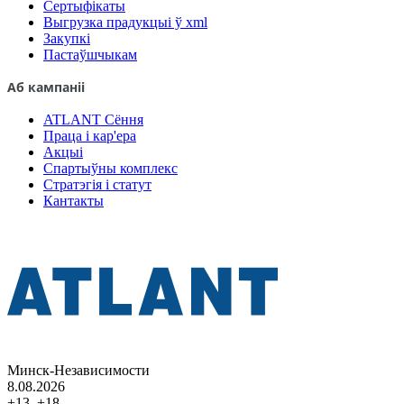
Сертыфікаты
Выгрузка прадукцыі ў xml
Закупкі
Пастаўшчыкам
Аб кампаніі
ATLANT Сёння
Праца і кар'ера
Акцыі
Спартыўны комплекс
Стратэгія і статут
Кантакты
Минск-Независимости
8.08.2026
+13..+18