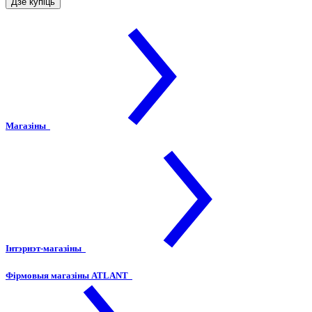
Дзе купіць
Магазіны
Інтэрнэт-магазіны
Фірмовыя магазіны ATLANT