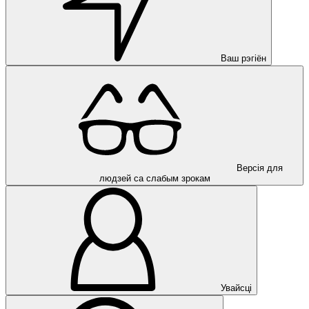
Ваш рэгіён
Версія для
людзей са слабым зрокам
Увайсці