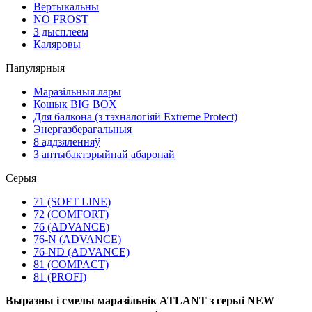
Вертыкальны
NO FROST
З дысплеем
Каляровы
Папулярныя
Маразільныя лары
Кошык BIG BOX
Для балкона (з тэхналогіяй Extreme Protect)
Энергазберагальныя
8 аддзяленняў
З антыбактэрыйнай абаронай
Серыя
71 (SOFT LINE)
72 (COMFORT)
76 (ADVANCE)
76-N (ADVANCE)
76-ND (ADVANCE)
81 (COMPACT)
81 (PROFI)
Выразны і смелы маразільнік ATLANT з серыі NEW