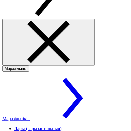
Маразільнікі
Маразільнікі
Лары (гарызантальныя)