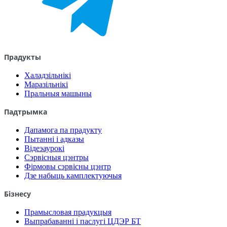
Прадукты
Халадзільнікі
Маразільнікі
Пральныя машыны
Падтрымка
Дапамога па прадукту
Пытанні і адказы
Відеэаурокі
Сэрвісныя цэнтры
Фірмовы сэрвісны цэнтр
Дзе набыць камплектуючыя
Бізнесу
Прамысловая прадукцыя
Выпрабаванні і паслугі ЦДЭР БТ