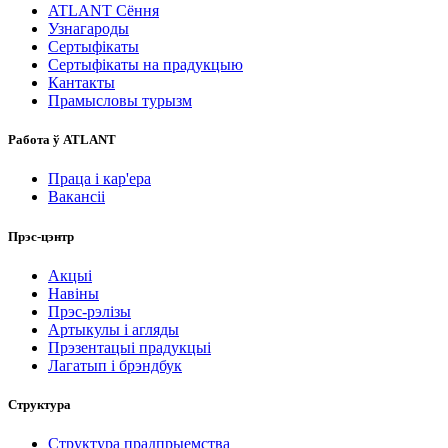
ATLANT Сёння
Узнагароды
Сертыфікаты
Сертыфікаты на прадукцыю
Кантакты
Прамысловы турызм
Работа ў ATLANT
Праца і кар'ера
Вакансіі
Прэс-цэнтр
Акцыі
Навіны
Прэс-рэлізы
Артыкулы і агляды
Прэзентацыі прадукцыі
Лагатып і брэндбук
Структура
Структура прадпрыемства