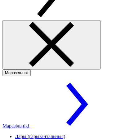
Маразільнікі
Маразільнікі
Лары (гарызантальныя)