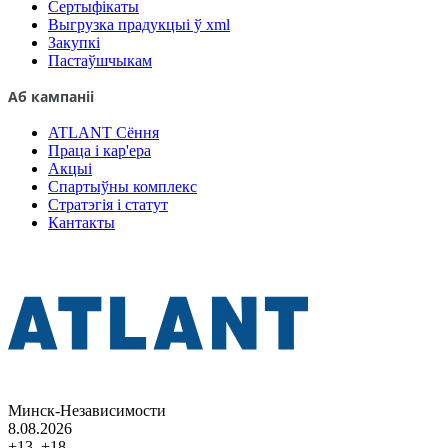
Сертыфікаты
Выгрузка прадукцыі ў xml
Закупкі
Пастаўшчыкам
Аб кампаніі
ATLANT Сёння
Праца і кар'ера
Акцыі
Спартыўны комплекс
Стратэгія і статут
Кантакты
Минск-Независимости
8.08.2026
+13..+18