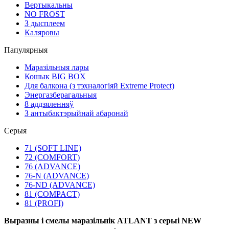
Вертыкальны
NO FROST
З дысплеем
Каляровы
Папулярныя
Маразільныя лары
Кошык BIG BOX
Для балкона (з тэхналогіяй Extreme Protect)
Энергазберагальныя
8 аддзяленняў
З антыбактэрыйнай абаронай
Серыя
71 (SOFT LINE)
72 (COMFORT)
76 (ADVANCE)
76-N (ADVANCE)
76-ND (ADVANCE)
81 (COMPACT)
81 (PROFI)
Выразны і смелы маразільнік ATLANT з серыі NEW