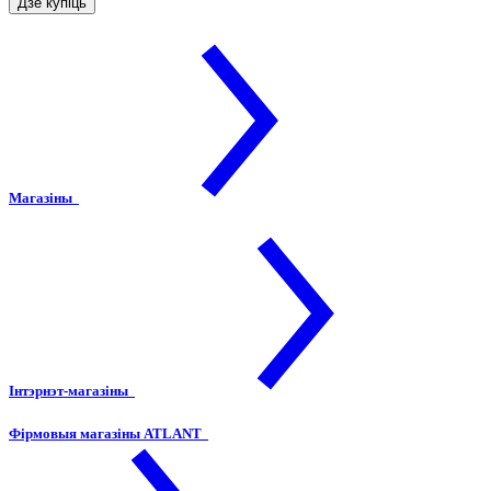
Дзе купіць
Магазіны
Інтэрнэт-магазіны
Фірмовыя магазіны ATLANT