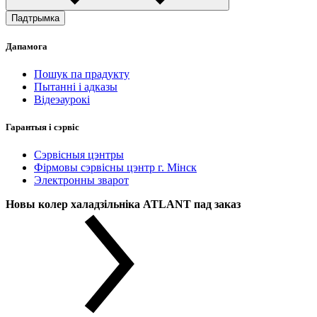
Падтрымка
Дапамога
Пошук па прадукту
Пытанні і адказы
Відеэаурокі
Гарантыя і сэрвіс
Сэрвісныя цэнтры
Фірмовы сэрвісны цэнтр г. Мінск
Электронны зварот
Новы колер халадзільніка ATLANT пад заказ