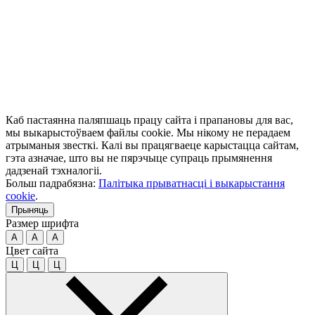
Каб пастаянна паляпшаць працу сайта і прапановы для вас,
мы выкарыстоўваем файлы cookie. Мы нікому не перадаем
атрыманыя звесткі. Калі вы працягваеце карыстацца сайтам,
гэта азначае, што вы не пярэчыце супраць прымянення
дадзенай тэхналогіі.
Больш падрабязна:
Палітыка прыватнасці і выкарыстання
cookie
.
Прыняць
Размер шрифта
A
A
A
Цвет сайта
Ц
Ц
Ц