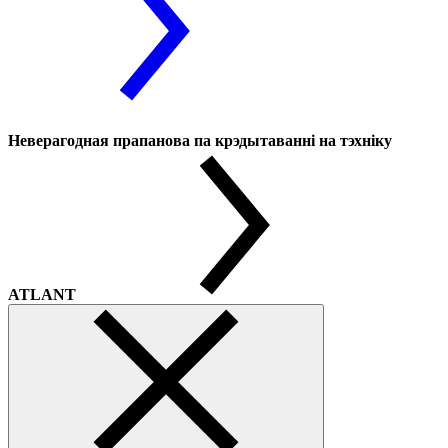
Неверагодная прапанова па крэдытаванні на тэхніку
ATLANT