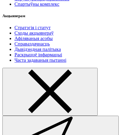
Спартыўны комплекс
Акцыянерам
Стратэгія і статут
Сходы акцыянераў
Афіляваныя асобы
Справаздачнасць
Дывідэндная палітыка
Раскрыццё інфармацыі
Часта задаваныя пытанні