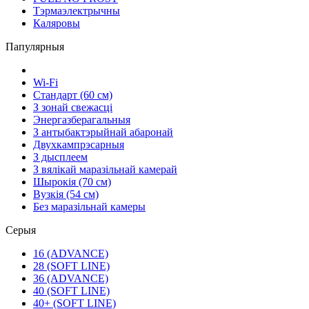
Тэрмаэлектрычны
Каляровы
Папулярныя
Wi-Fi
Стандарт (60 см)
З зонай свежасці
Энергазберагальныя
З антыбактэрыйнай абаронай
Двухкампрэсарныя
З дысплеем
З вялікай маразільнай камерай
Шырокія (70 см)
Вузкія (54 см)
Без маразільнай камеры
Серыя
16 (ADVANCE)
28 (SOFT LINE)
36 (ADVANCE)
40 (SOFT LINE)
40+ (SOFT LINE)