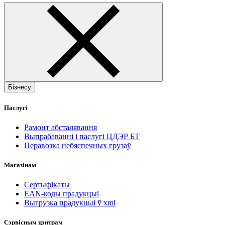
Бізнесу
Паслугі
Рамонт абсталявання
Выпрабаванні і паслугі ЦДЭР БТ
Перавозка небяспечных грузаў
Магазінам
Сертыфікаты
EAN-коды прадукцыі
Выгрузка прадукцыі ў xml
Сэрвісным цэнтрам