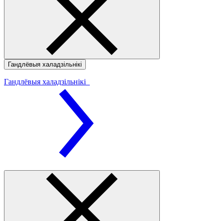
Гандлёвыя халадзільнікі
Гандлёвыя халадзільнікі