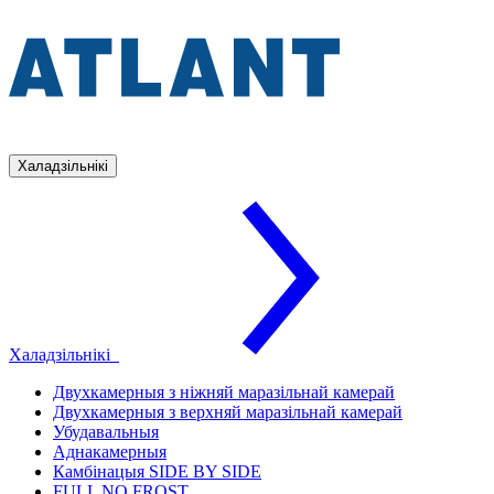
Халадзільнікі
Халадзільнікі
Двухкамерныя з ніжняй маразільнай камерай
Двухкамерныя з верхняй маразільнай камерай
Убудавальныя
Аднакамерныя
Камбінацыя SIDE BY SIDE
FULL NO FROST