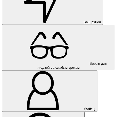
Ваш рэгіён
Версія для
людзей са слабым зрокам
Увайсці