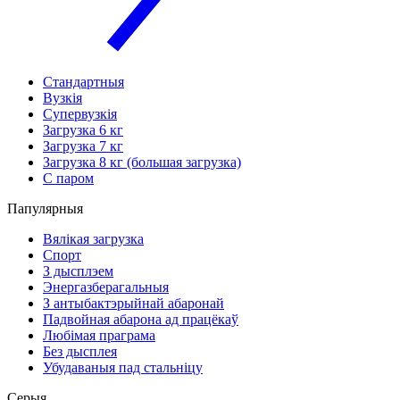
Стандартныя
Вузкія
Супервузкія
Загрузка 6 кг
Загрузка 7 кг
Загрузка 8 кг (большая загрузка)
С паром
Папулярныя
Вялікая загрузка
Спорт
З дысплэем
Энергазберагальныя
З антыбактэрыйнай абаронай
Падвойная абарона ад працёкаў
Любімая праграма
Без дысплея
Убудаваныя пад стальніцу
Серыя