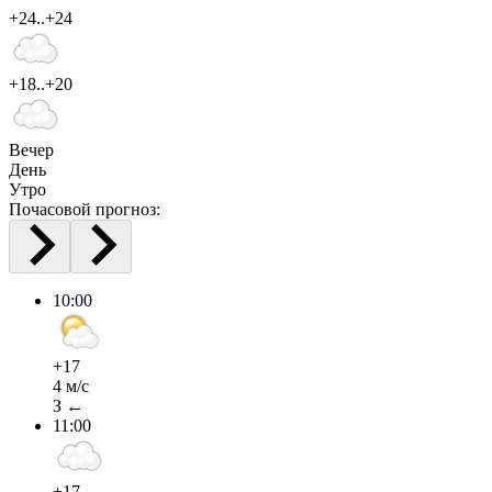
+24..+24
+18..+20
Вечер
День
Утро
Почасовой прогноз:
10:00
+17
4 м/с
З ←
11:00
+17