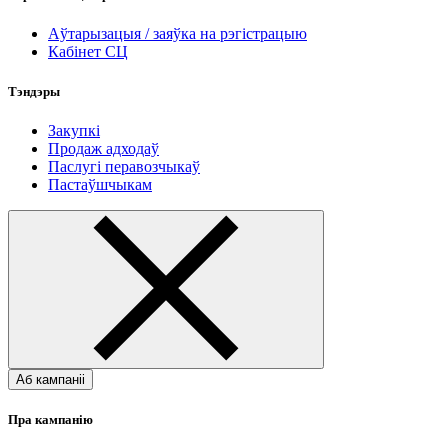
Аўтарызацыя / заяўка на рэгістрацыю
Кабінет СЦ
Тэндэры
Закупкі
Продаж адходаў
Паслугі перавозчыкаў
Пастаўшчыкам
Аб кампаніі
Пра кампанію