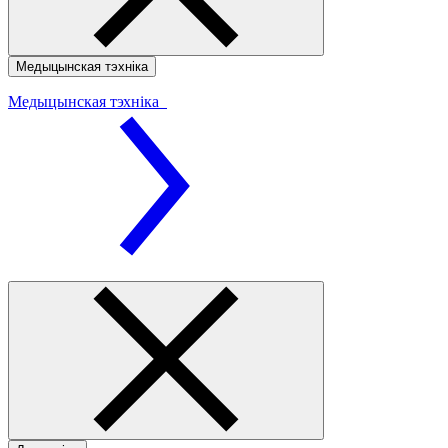
Медыцынская тэхніка
Медыцынская тэхніка