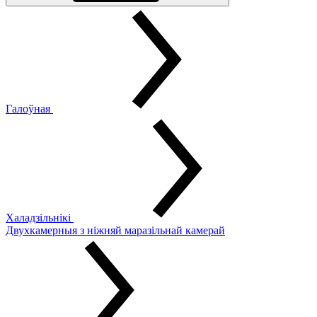
Галоўная
Халадзільнікі
Двухкамерныя з ніжняй маразільнай камерай