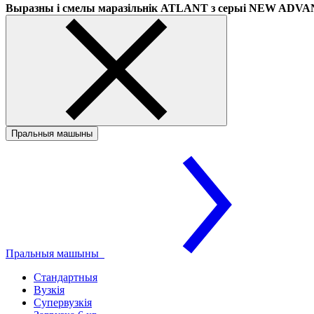
Выразны і смелы маразільнік ATLANT з серыі NEW ADV
Пральныя машыны
Пральныя машыны
Стандартныя
Вузкія
Супервузкія