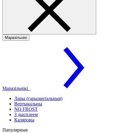
Маразільнікі
Маразільнікі
Лары (гарызантальныя)
Вертыкальны
NO FROST
З дысплеем
Каляровы
Папулярныя