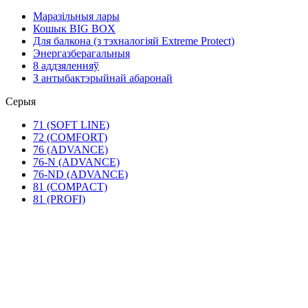
Маразільныя лары
Кошык BIG BOX
Для балкона (з тэхналогіяй Extreme Protect)
Энергазберагальныя
8 аддзяленняў
З антыбактэрыйнай абаронай
Серыя
71 (SOFT LINE)
72 (COMFORT)
76 (ADVANCE)
76-N (ADVANCE)
76-ND (ADVANCE)
81 (COMPACT)
81 (PROFI)