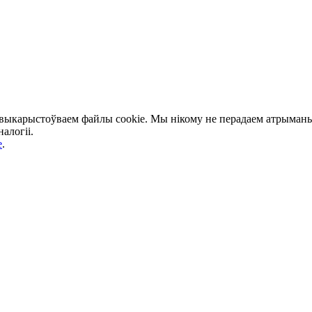
 выкарыстоўваем файлы cookie. Мы нікому не перадаем атрыманыя
алогіі.
e
.