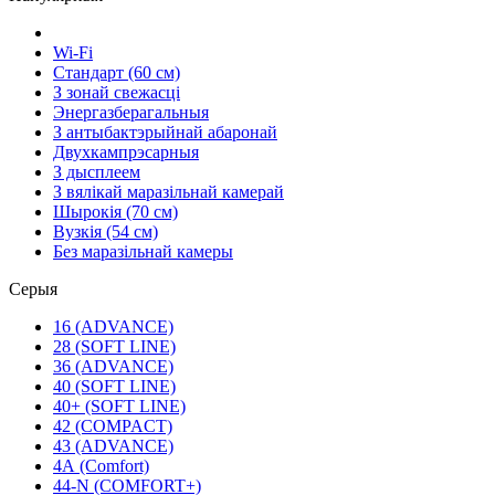
Wi-Fi
Стандарт (60 см)
З зонай свежасці
Энергазберагальныя
З антыбактэрыйнай абаронай
Двухкампрэсарныя
З дысплеем
З вялікай маразільнай камерай
Шырокія (70 см)
Вузкія (54 см)
Без маразільнай камеры
Серыя
16 (ADVANCE)
28 (SOFT LINE)
36 (ADVANCE)
40 (SOFT LINE)
40+ (SOFT LINE)
42 (COMPACT)
43 (ADVANCE)
4А (Comfort)
44-N (COMFORT+)