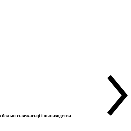
больш сьвежасьці і вынаходства