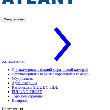
Халадзільнікі
Халадзільнікі
Двухкамерныя з ніжняй маразільнай камерай
Двухкамерныя з верхняй маразільнай камерай
Убудавальныя
Аднакамерныя
Камбінацыя SIDE BY SIDE
FULL NO FROST
Тэрмаэлектрычны
Каляровы
Папулярныя