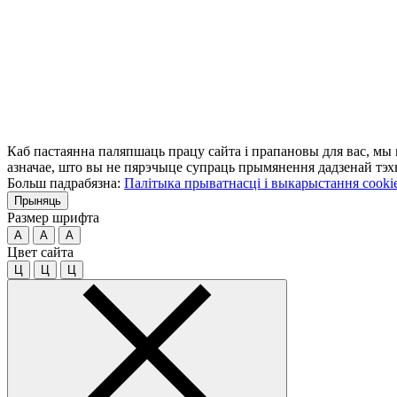
Каб пастаянна паляпшаць працу сайта і прапановы для вас, мы
азначае, што вы не пярэчыце супраць прымянення дадзенай тэхн
Больш падрабязна:
Палітыка прыватнасці і выкарыстання cooki
Прыняць
Размер шрифта
A
A
A
Цвет сайта
Ц
Ц
Ц