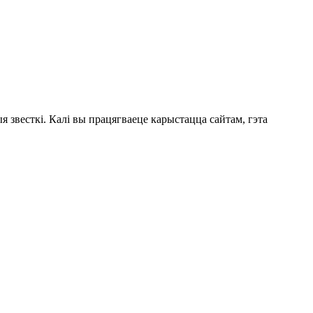
 звесткі. Калі вы працягваеце карыстацца сайтам, гэта