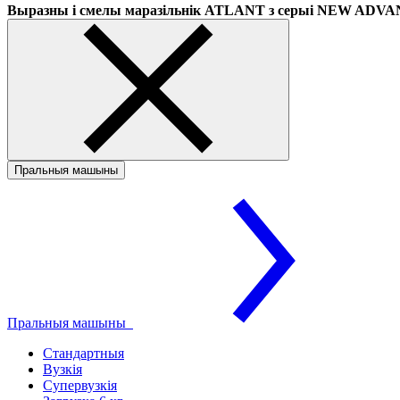
Выразны і смелы маразільнік ATLANT з серыі NEW ADV
Пральныя машыны
Пральныя машыны
Стандартныя
Вузкія
Супервузкія