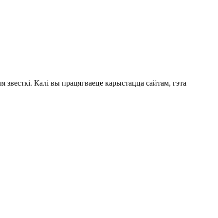
 звесткі. Калі вы працягваеце карыстацца сайтам, гэта