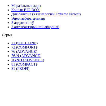
Маразільныя лары
Кошык BIG BOX
Для балкона (з тэхналогіяй Extreme Protect)
Энергазберагальныя
8 аддзяленняў
З антыбактэрыйнай абаронай
Серыя
71 (SOFT LINE)
72 (COMFORT)
76 (ADVANCE)
76-N (ADVANCE)
76-ND (ADVANCE)
81 (COMPACT)
81 (PROFI)