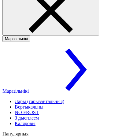
Маразільнікі
Маразільнікі
Лары (гарызантальныя)
Вертыкальны
NO FROST
З дысплеем
Каляровы
Папулярныя