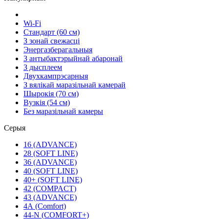
Wi-Fi
Стандарт (60 см)
З зонай свежасці
Энергазберагальныя
З антыбактэрыйнай абаронай
З дысплеем
Двухкампрэсарныя
З вялікай маразільнай камерай
Шырокія (70 см)
Вузкія (54 см)
Без маразільнай камеры
Серыя
16 (ADVANCE)
28 (SOFT LINE)
36 (ADVANCE)
40 (SOFT LINE)
40+ (SOFT LINE)
42 (COMPACT)
43 (ADVANCE)
4А (Comfort)
44-N (COMFORT+)