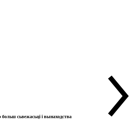
больш сьвежасьці і вынаходства