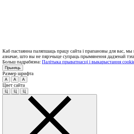
Каб пастаянна паляпшаць працу сайта і прапановы для вас, мы
азначае, што вы не пярэчыце супраць прымянення дадзенай тэхн
Больш падрабязна:
Палітыка прыватнасці і выкарыстання cooki
Прыняць
Размер шрифта
A
A
A
Цвет сайта
Ц
Ц
Ц