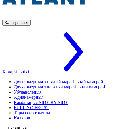
Халадзільнікі
Халадзільнікі
Двухкамерныя з ніжняй маразільнай камерай
Двухкамерныя з верхняй маразільнай камерай
Убудавальныя
Аднакамерныя
Камбінацыя SIDE BY SIDE
FULL NO FROST
Тэрмаэлектрычны
Каляровы
Папулярныя