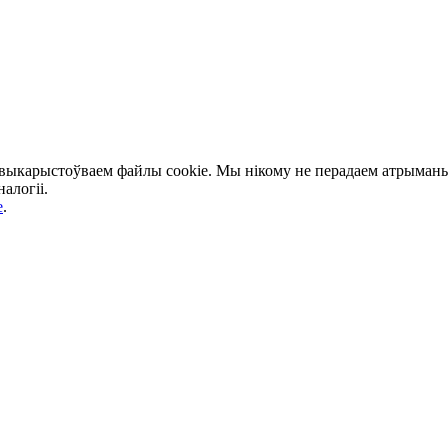
 выкарыстоўваем файлы cookie. Мы нікому не перадаем атрыманыя
алогіі.
e
.