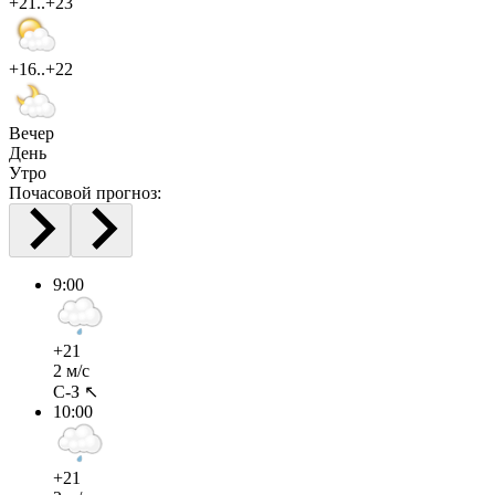
+21..+23
+16..+22
Вечер
День
Утро
Почасовой прогноз:
9:00
+21
2 м/с
С-З ↖
10:00
+21