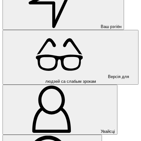
Ваш рэгіён
Версія для
людзей са слабым зрокам
Увайсці