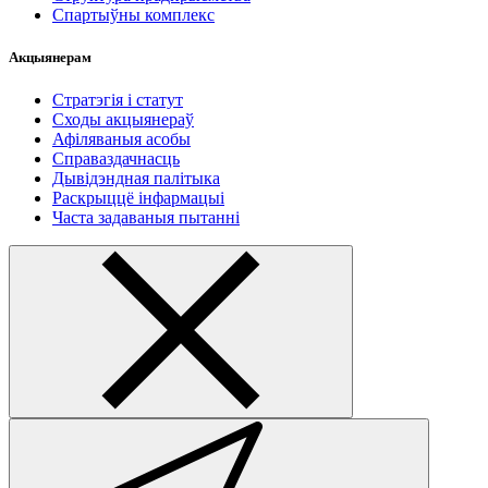
Спартыўны комплекс
Акцыянерам
Стратэгія і статут
Сходы акцыянераў
Афіляваныя асобы
Справаздачнасць
Дывідэндная палітыка
Раскрыццё інфармацыі
Часта задаваныя пытанні