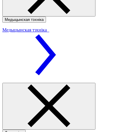
Медыцынская тэхніка
Медыцынская тэхніка