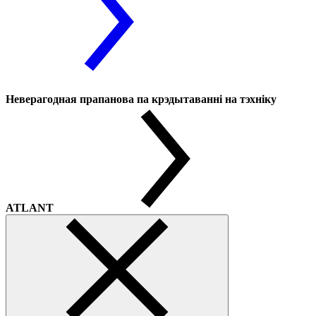
Неверагодная прапанова па крэдытаванні на тэхніку
ATLANT