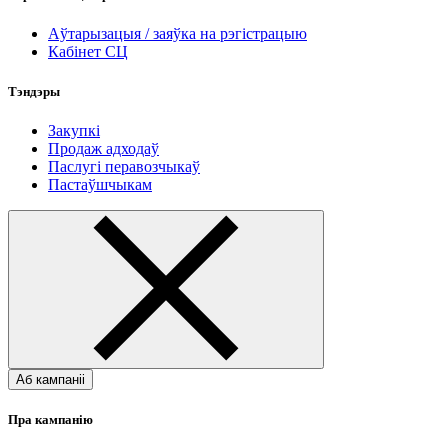
Аўтарызацыя / заяўка на рэгістрацыю
Кабінет СЦ
Тэндэры
Закупкі
Продаж адходаў
Паслугі перавозчыкаў
Пастаўшчыкам
Аб кампаніі
Пра кампанію