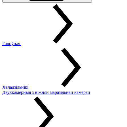
Галоўная
Халадзільнікі
Двухкамерныя з ніжняй маразільнай камерай