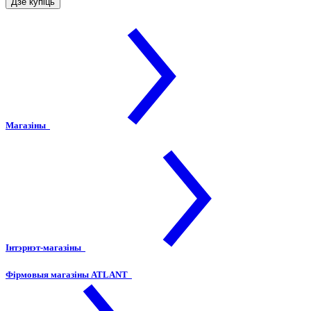
Дзе купіць
Магазіны
Інтэрнэт-магазіны
Фірмовыя магазіны ATLANT