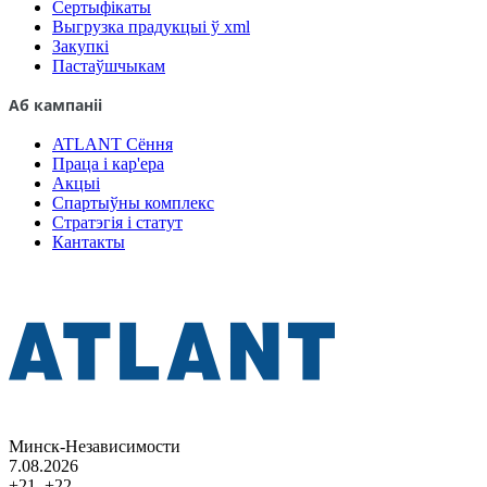
Сертыфікаты
Выгрузка прадукцыі ў xml
Закупкі
Пастаўшчыкам
Аб кампаніі
ATLANT Сёння
Праца і кар'ера
Акцыі
Спартыўны комплекс
Стратэгія і статут
Кантакты
Минск-Независимости
7.08.2026
+21..+22