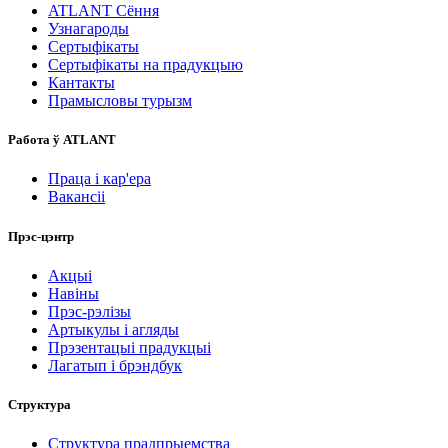
ATLANT Сёння
Узнагароды
Сертыфікаты
Сертыфікаты на прадукцыю
Кантакты
Прамысловы турызм
Работа ў ATLANT
Праца і кар'ера
Вакансіі
Прэс-цэнтр
Акцыі
Навіны
Прэс-рэлізы
Артыкулы і агляды
Прэзентацыі прадукцыі
Лагатып і брэндбук
Структура
Структура прадпрыемства