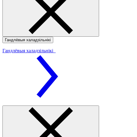
Гандлёвыя халадзільнікі
Гандлёвыя халадзільнікі