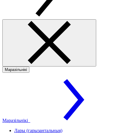
Маразільнікі
Маразільнікі
Лары (гарызантальныя)