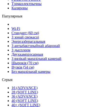
Тэрмаэлектрычны
Каляровы
Папулярныя
Wi-Fi
Стандарт (60 см)
З зонай свежасці
Энергазберагальныя
З антыбактэрыйнай абаронай
З дысплеем
Двухкампрэсарныя
З вялікай маразільнай камерай
Шырокія (70 см)
Вузкія (54 см)
Без маразільнай камеры
Серыя
16 (ADVANCE)
28 (SOFT LINE)
36 (ADVANCE)
40 (SOFT LINE)
40+ (SOFT LINE)