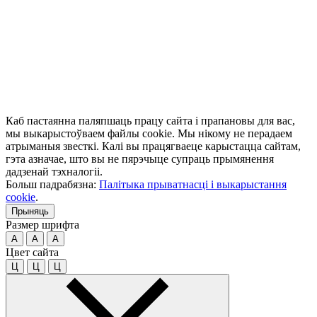
Каб пастаянна паляпшаць працу сайта і прапановы для вас,
мы выкарыстоўваем файлы cookie. Мы нікому не перадаем
атрыманыя звесткі. Калі вы працягваеце карыстацца сайтам,
гэта азначае, што вы не пярэчыце супраць прымянення
дадзенай тэхналогіі.
Больш падрабязна:
Палітыка прыватнасці і выкарыстання
cookie
.
Прыняць
Размер шрифта
A
A
A
Цвет сайта
Ц
Ц
Ц