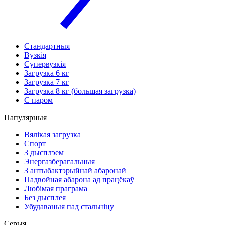
Стандартныя
Вузкія
Супервузкія
Загрузка 6 кг
Загрузка 7 кг
Загрузка 8 кг (большая загрузка)
С паром
Папулярныя
Вялікая загрузка
Спорт
З дысплэем
Энергазберагальныя
З антыбактэрыйнай абаронай
Падвойная абарона ад працёкаў
Любімая праграма
Без дысплея
Убудаваныя пад стальніцу
Серыя