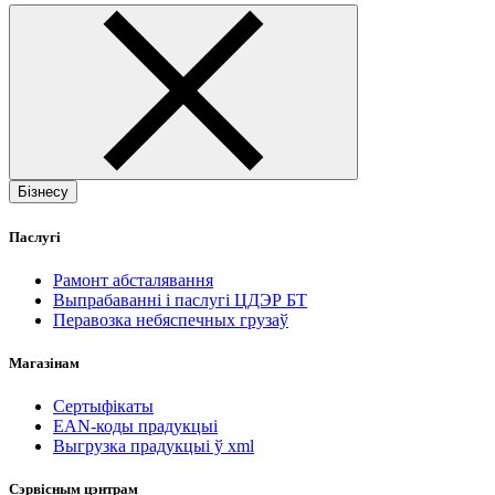
Бізнесу
Паслугі
Рамонт абсталявання
Выпрабаванні і паслугі ЦДЭР БТ
Перавозка небяспечных грузаў
Магазінам
Сертыфікаты
EAN-коды прадукцыі
Выгрузка прадукцыі ў xml
Сэрвісным цэнтрам