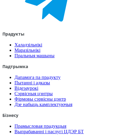
Прадукты
Халадзільнікі
Маразільнікі
Пральныя машыны
Падтрымка
Дапамога па прадукту
Пытанні і адказы
Відеэаурокі
Сэрвісныя цэнтры
Фірмовы сэрвісны цэнтр
Дзе набыць камплектуючыя
Бізнесу
Прамысловая прадукцыя
Выпрабаванні і паслугі ЦДЭР БТ