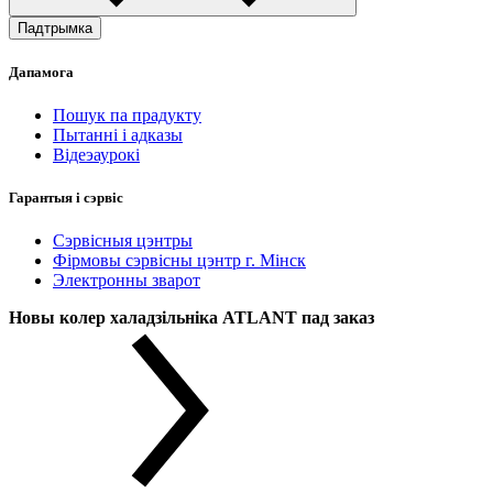
Падтрымка
Дапамога
Пошук па прадукту
Пытанні і адказы
Відеэаурокі
Гарантыя і сэрвіс
Сэрвісныя цэнтры
Фірмовы сэрвісны цэнтр г. Мінск
Электронны зварот
Новы колер халадзільніка ATLANT пад заказ