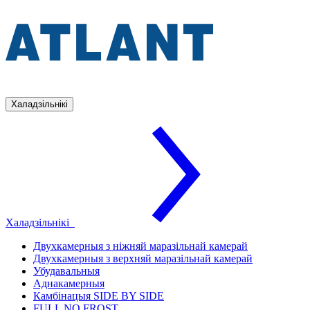
Халадзільнікі
Халадзільнікі
Двухкамерныя з ніжняй маразільнай камерай
Двухкамерныя з верхняй маразільнай камерай
Убудавальныя
Аднакамерныя
Камбінацыя SIDE BY SIDE
FULL NO FROST