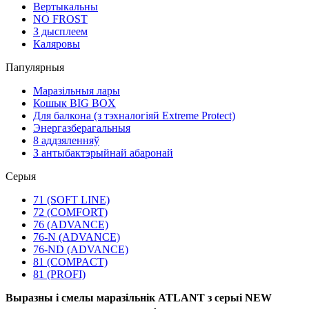
Вертыкальны
NO FROST
З дысплеем
Каляровы
Папулярныя
Маразільныя лары
Кошык BIG BOX
Для балкона (з тэхналогіяй Extreme Protect)
Энергазберагальныя
8 аддзяленняў
З антыбактэрыйнай абаронай
Серыя
71 (SOFT LINE)
72 (COMFORT)
76 (ADVANCE)
76-N (ADVANCE)
76-ND (ADVANCE)
81 (COMPACT)
81 (PROFI)
Выразны і смелы маразільнік ATLANT з серыі NEW