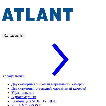
Халадзільнікі
Халадзільнікі
Двухкамерныя з ніжняй маразільнай камерай
Двухкамерныя з верхняй маразільнай камерай
Убудавальныя
Аднакамерныя
Камбінацыя SIDE BY SIDE
FULL NO FROST