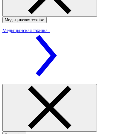
Медыцынская тэхніка
Медыцынская тэхніка