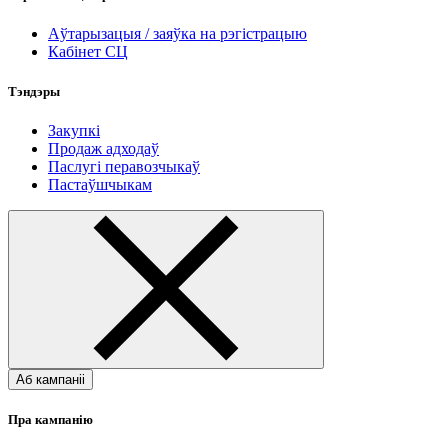
Аўтарызацыя / заяўка на рэгістрацыю
Кабінет СЦ
Тэндэры
Закупкі
Продаж адходаў
Паслугі перавозчыкаў
Пастаўшчыкам
Аб кампаніі
Пра кампанію