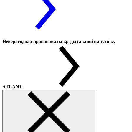
Неверагодная прапанова па крэдытаванні на тэхніку
ATLANT