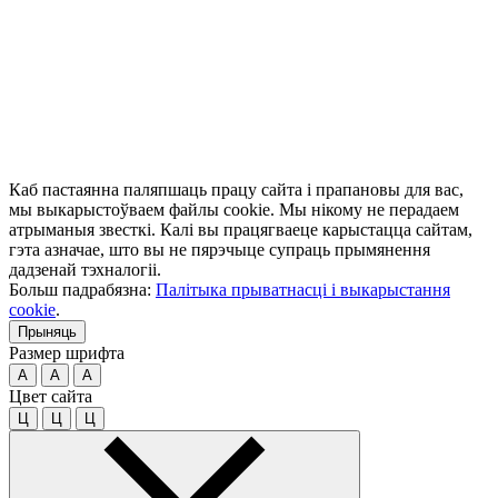
Каб пастаянна паляпшаць працу сайта і прапановы для вас,
мы выкарыстоўваем файлы cookie. Мы нікому не перадаем
атрыманыя звесткі. Калі вы працягваеце карыстацца сайтам,
гэта азначае, што вы не пярэчыце супраць прымянення
дадзенай тэхналогіі.
Больш падрабязна:
Палітыка прыватнасці і выкарыстання
cookie
.
Прыняць
Размер шрифта
A
A
A
Цвет сайта
Ц
Ц
Ц