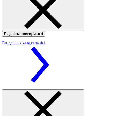
Гандлёвыя халадзільнікі
Гандлёвыя халадзільнікі