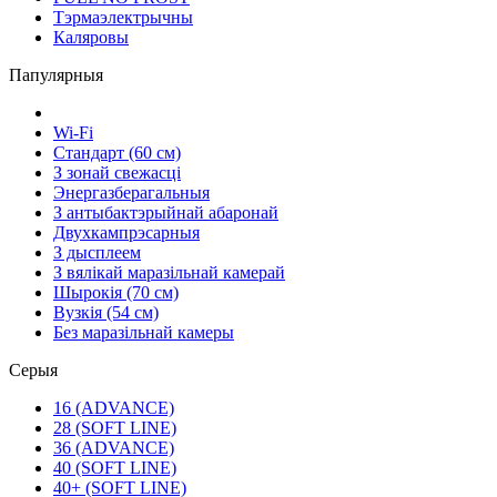
Тэрмаэлектрычны
Каляровы
Папулярныя
Wi-Fi
Стандарт (60 см)
З зонай свежасці
Энергазберагальныя
З антыбактэрыйнай абаронай
Двухкампрэсарныя
З дысплеем
З вялікай маразільнай камерай
Шырокія (70 см)
Вузкія (54 см)
Без маразільнай камеры
Серыя
16 (ADVANCE)
28 (SOFT LINE)
36 (ADVANCE)
40 (SOFT LINE)
40+ (SOFT LINE)