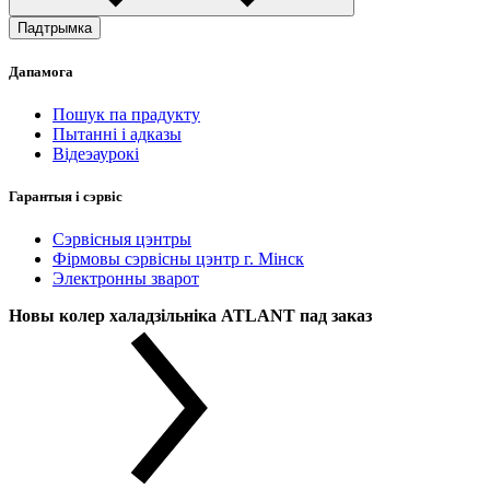
Падтрымка
Дапамога
Пошук па прадукту
Пытанні і адказы
Відеэаурокі
Гарантыя і сэрвіс
Сэрвісныя цэнтры
Фірмовы сэрвісны цэнтр г. Мінск
Электронны зварот
Новы колер халадзільніка ATLANT пад заказ