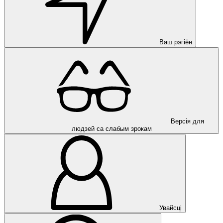
Ваш рэгіён
Версія для
людзей са слабым зрокам
Увайсці