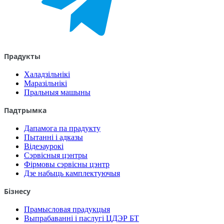
Прадукты
Халадзільнікі
Маразільнікі
Пральныя машыны
Падтрымка
Дапамога па прадукту
Пытанні і адказы
Відеэаурокі
Сэрвісныя цэнтры
Фірмовы сэрвісны цэнтр
Дзе набыць камплектуючыя
Бізнесу
Прамысловая прадукцыя
Выпрабаванні і паслугі ЦДЭР БТ