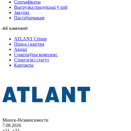
Сертыфікаты
Выгрузка прадукцыі ў xml
Закупкі
Пастаўшчыкам
Аб кампаніі
ATLANT Сёння
Праца і кар'ера
Акцыі
Спартыўны комплекс
Стратэгія і статут
Кантакты
Минск-Независимости
7.08.2026
+21..+22