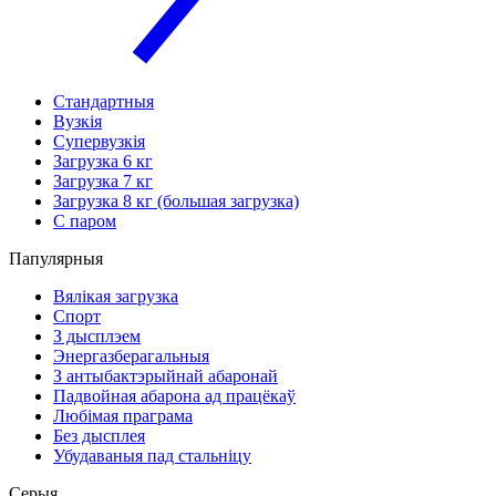
Стандартныя
Вузкія
Супервузкія
Загрузка 6 кг
Загрузка 7 кг
Загрузка 8 кг (большая загрузка)
С паром
Папулярныя
Вялікая загрузка
Спорт
З дысплэем
Энергазберагальныя
З антыбактэрыйнай абаронай
Падвойная абарона ад працёкаў
Любімая праграма
Без дысплея
Убудаваныя пад стальніцу
Серыя