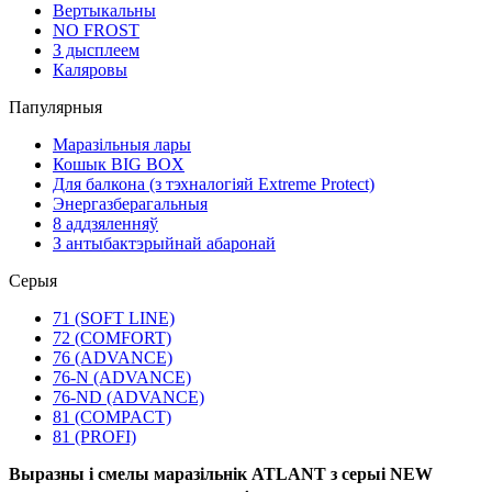
Вертыкальны
NO FROST
З дысплеем
Каляровы
Папулярныя
Маразільныя лары
Кошык BIG BOX
Для балкона (з тэхналогіяй Extreme Protect)
Энергазберагальныя
8 аддзяленняў
З антыбактэрыйнай абаронай
Серыя
71 (SOFT LINE)
72 (COMFORT)
76 (ADVANCE)
76-N (ADVANCE)
76-ND (ADVANCE)
81 (COMPACT)
81 (PROFI)
Выразны і смелы маразільнік ATLANT з серыі NEW