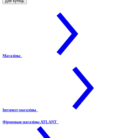
Дзе купіць
Магазіны
Інтэрнэт-магазіны
Фірмовыя магазіны ATLANT