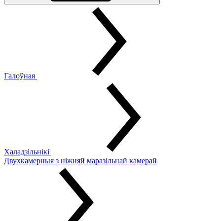
Галоўная
Халадзільнікі
Двухкамерныя з ніжняй маразільнай камерай