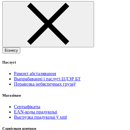
Бізнесу
Паслугі
Рамонт абсталявання
Выпрабаванні і паслугі ЦДЭР БТ
Перавозка небяспечных грузаў
Магазінам
Сертыфікаты
EAN-коды прадукцыі
Выгрузка прадукцыі ў xml
Сэрвісным цэнтрам