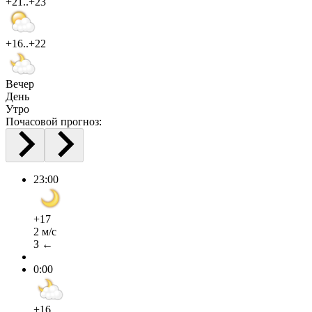
+21..+23
+16..+22
Вечер
День
Утро
Почасовой прогноз:
23:00
+17
2 м/с
З ←
0:00
+16