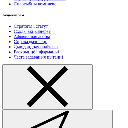
Спартыўны комплекс
Акцыянерам
Стратэгія і статут
Сходы акцыянераў
Афіляваныя асобы
Справаздачнасць
Дывідэндная палітыка
Раскрыццё інфармацыі
Часта задаваныя пытанні