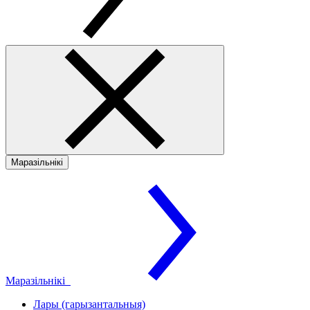
Маразільнікі
Маразільнікі
Лары (гарызантальныя)