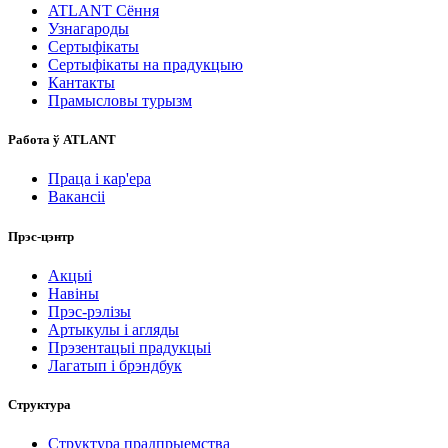
ATLANT Сёння
Узнагароды
Сертыфікаты
Сертыфікаты на прадукцыю
Кантакты
Прамысловы турызм
Работа ў ATLANT
Праца і кар'ера
Вакансіі
Прэс-цэнтр
Акцыі
Навіны
Прэс-рэлізы
Артыкулы і агляды
Прэзентацыі прадукцыі
Лагатып і брэндбук
Структура
Структура прадпрыемства