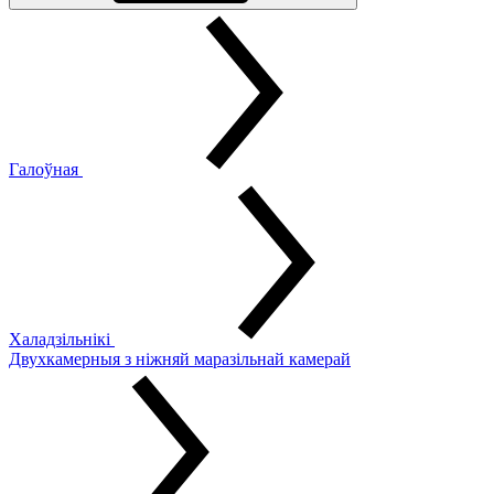
Галоўная
Халадзільнікі
Двухкамерныя з ніжняй маразільнай камерай