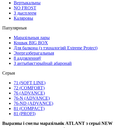
Вертыкальны
NO FROST
З дысплеем
Каляровы
Папулярныя
Маразільныя лары
Кошык BIG BOX
Для балкона (з тэхналогіяй Extreme Protect)
Энергазберагальныя
8 аддзяленняў
З антыбактэрыйнай абаронай
Серыя
71 (SOFT LINE)
72 (COMFORT)
76 (ADVANCE)
76-N (ADVANCE)
76-ND (ADVANCE)
81 (COMPACT)
81 (PROFI)
Выразны і смелы маразільнік ATLANT з серыі NEW