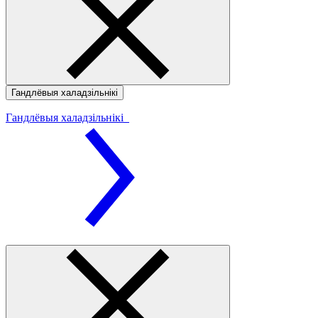
Гандлёвыя халадзільнікі
Гандлёвыя халадзільнікі