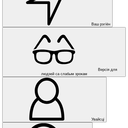
Ваш рэгіён
Версія для
людзей са слабым зрокам
Увайсці