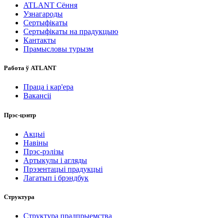
ATLANT Сёння
Узнагароды
Сертыфікаты
Сертыфікаты на прадукцыю
Кантакты
Прамысловы турызм
Работа ў ATLANT
Праца і кар'ера
Вакансіі
Прэс-цэнтр
Акцыі
Навіны
Прэс-рэлізы
Артыкулы і агляды
Прэзентацыі прадукцыі
Лагатып і брэндбук
Структура
Структура прадпрыемства