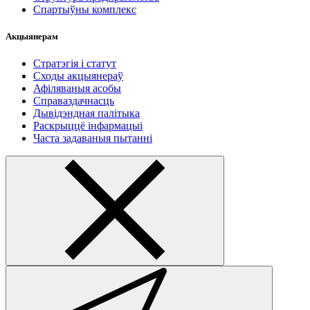
Спартыўны комплекс
Акцыянерам
Стратэгія і статут
Сходы акцыянераў
Афіляваныя асобы
Справаздачнасць
Дывідэндная палітыка
Раскрыццё інфармацыі
Часта задаваныя пытанні