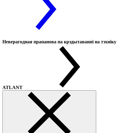
Неверагодная прапанова па крэдытаванні на тэхніку
ATLANT