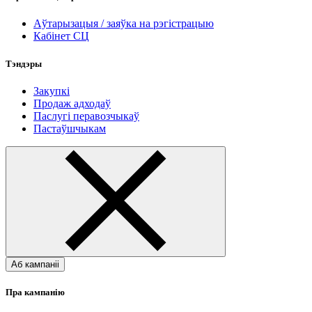
Аўтарызацыя / заяўка на рэгістрацыю
Кабінет СЦ
Тэндэры
Закупкі
Продаж адходаў
Паслугі перавозчыкаў
Пастаўшчыкам
Аб кампаніі
Пра кампанію