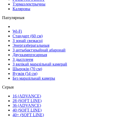
Тэрмаэлектрычны
Каляровы
Папулярныя
Wi-Fi
Стандарт (60 см)
З зонай свежасці
Энергазберагальныя
З антыбактэрыйнай абаронай
Двухкампрэсарныя
З дысплеем
З вялікай маразільнай камерай
Шырокія (70 см)
Вузкія (54 см)
Без маразільнай камеры
Серыя
16 (ADVANCE)
28 (SOFT LINE)
36 (ADVANCE)
40 (SOFT LINE)
40+ (SOFT LINE)