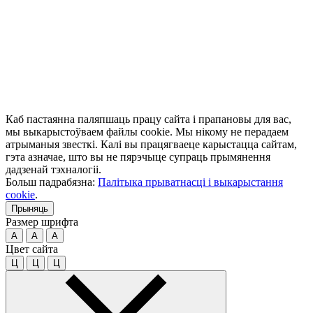
Каб пастаянна паляпшаць працу сайта і прапановы для вас,
мы выкарыстоўваем файлы cookie. Мы нікому не перадаем
атрыманыя звесткі. Калі вы працягваеце карыстацца сайтам,
гэта азначае, што вы не пярэчыце супраць прымянення
дадзенай тэхналогіі.
Больш падрабязна:
Палітыка прыватнасці і выкарыстання
cookie
.
Прыняць
Размер шрифта
A
A
A
Цвет сайта
Ц
Ц
Ц