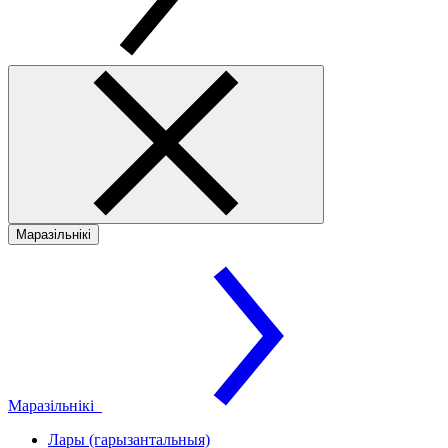
Маразільнікі
Маразільнікі
Лары (гарызантальныя)