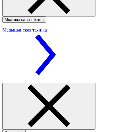
Медыцынская тэхніка
Медыцынская тэхніка