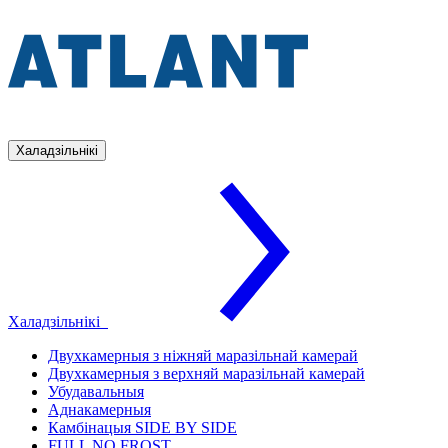
Халадзільнікі
Халадзільнікі
Двухкамерныя з ніжняй маразільнай камерай
Двухкамерныя з верхняй маразільнай камерай
Убудавальныя
Аднакамерныя
Камбінацыя SIDE BY SIDE
FULL NO FROST