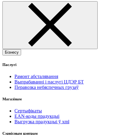
Бізнесу
Паслугі
Рамонт абсталявання
Выпрабаванні і паслугі ЦДЭР БТ
Перавозка небяспечных грузаў
Магазінам
Сертыфікаты
EAN-коды прадукцыі
Выгрузка прадукцыі ў xml
Сэрвісным цэнтрам