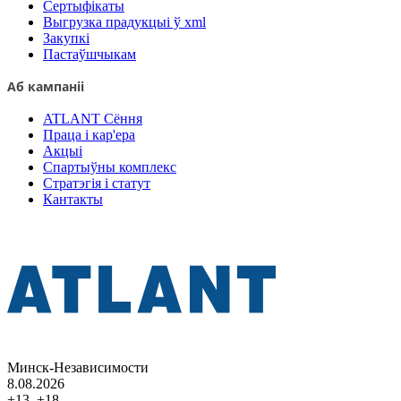
Сертыфікаты
Выгрузка прадукцыі ў xml
Закупкі
Пастаўшчыкам
Аб кампаніі
ATLANT Сёння
Праца і кар'ера
Акцыі
Спартыўны комплекс
Стратэгія і статут
Кантакты
Минск-Независимости
8.08.2026
+13..+18