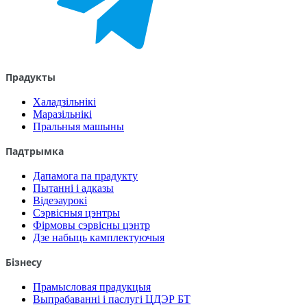
Прадукты
Халадзільнікі
Маразільнікі
Пральныя машыны
Падтрымка
Дапамога па прадукту
Пытанні і адказы
Відеэаурокі
Сэрвісныя цэнтры
Фірмовы сэрвісны цэнтр
Дзе набыць камплектуючыя
Бізнесу
Прамысловая прадукцыя
Выпрабаванні і паслугі ЦДЭР БТ