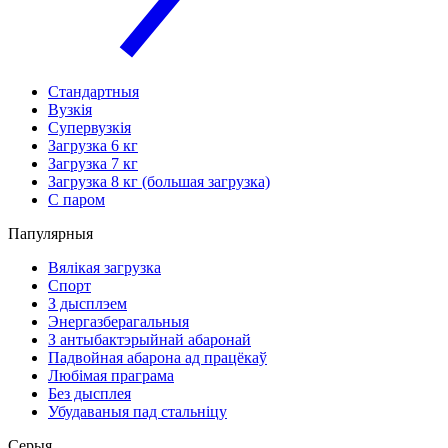
Стандартныя
Вузкія
Супервузкія
Загрузка 6 кг
Загрузка 7 кг
Загрузка 8 кг (большая загрузка)
С паром
Папулярныя
Вялікая загрузка
Спорт
З дысплэем
Энергазберагальныя
З антыбактэрыйнай абаронай
Падвойная абарона ад працёкаў
Любімая праграма
Без дысплея
Убудаваныя пад стальніцу
Серыя