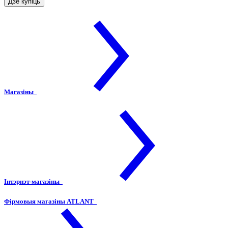
Дзе купіць
Магазіны
Інтэрнэт-магазіны
Фірмовыя магазіны ATLANT