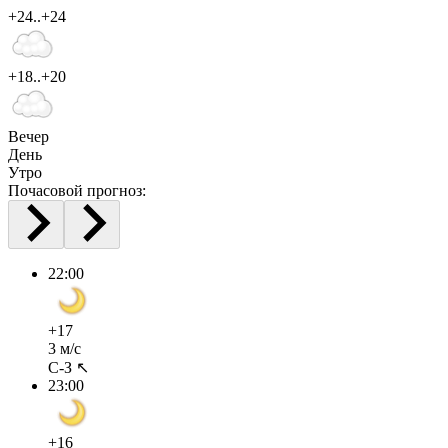
+24..+24
+18..+20
Вечер
День
Утро
Почасовой прогноз:
22:00
+17
3 м/с
С-З ↖
23:00
+16