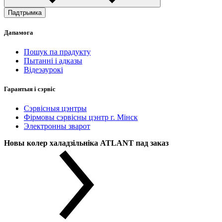
Падтрымка
Дапамога
Пошук па прадукту
Пытанні і адказы
Відеэаурокі
Гарантыя і сэрвіс
Сэрвісныя цэнтры
Фірмовы сэрвісны цэнтр г. Мінск
Электронны зварот
Новы колер халадзільніка ATLANT пад заказ