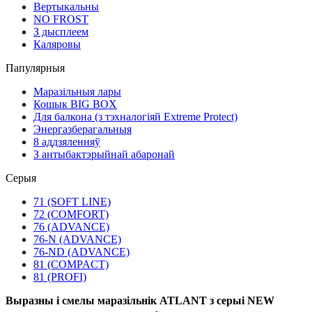
Вертыкальны
NO FROST
З дысплеем
Каляровы
Папулярныя
Маразільныя лары
Кошык BIG BOX
Для балкона (з тэхналогіяй Extreme Protect)
Энергазберагальныя
8 аддзяленняў
З антыбактэрыйнай абаронай
Серыя
71 (SOFT LINE)
72 (COMFORT)
76 (ADVANCE)
76-N (ADVANCE)
76-ND (ADVANCE)
81 (COMPACT)
81 (PROFI)
Выразны і смелы маразільнік ATLANT з серыі NEW