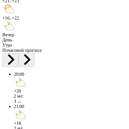
+21..+23
+16..+22
Вечер
День
Утро
Почасовой прогноз:
20:00
+20
2 м/с
З ←
21:00
+18
2 м/с