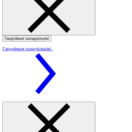
Гандлёвыя халадзільнікі
Гандлёвыя халадзільнікі