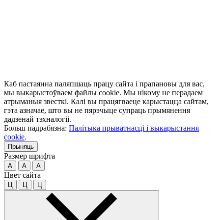
Каб пастаянна паляпшаць працу сайта і прапановы для вас,
мы выкарыстоўваем файлы cookie. Мы нікому не перадаем
атрыманыя звесткі. Калі вы працягваеце карыстацца сайтам,
гэта азначае, што вы не пярэчыце супраць прымянення
дадзенай тэхналогіі.
Больш падрабязна:
Палітыка прыватнасці і выкарыстання
cookie
.
Прыняць
Размер шрифта
A
A
A
Цвет сайта
Ц
Ц
Ц