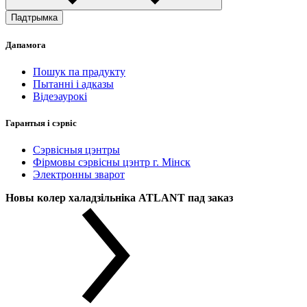
Падтрымка
Дапамога
Пошук па прадукту
Пытанні і адказы
Відеэаурокі
Гарантыя і сэрвіс
Сэрвісныя цэнтры
Фірмовы сэрвісны цэнтр г. Мінск
Электронны зварот
Новы колер халадзільніка ATLANT пад заказ