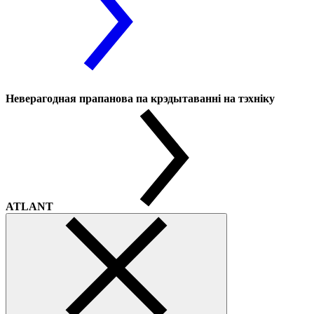
Неверагодная прапанова па крэдытаванні на тэхніку
ATLANT