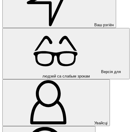
Ваш рэгіён
Версія для
людзей са слабым зрокам
Увайсці