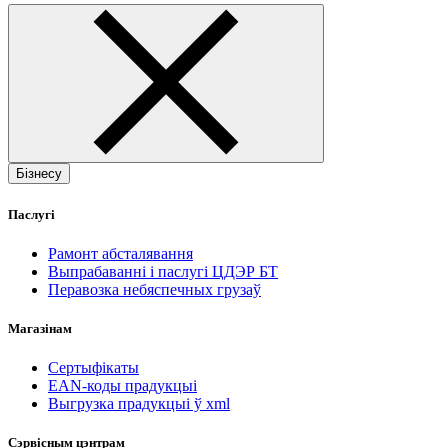
Бізнесу
Паслугі
Рамонт абсталявання
Выпрабаванні і паслугі ЦДЭР БТ
Перавозка небяспечных грузаў
Магазінам
Сертыфікаты
EAN-коды прадукцыі
Выгрузка прадукцыі ў xml
Сэрвісным цэнтрам