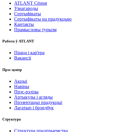
ATLANT Сёння
Узнагароды
Сертыфікаты
Сертыфікаты на прадукцыю
Кантакты
Прамысловы турызм
Работа ў ATLANT
Праца і кар'ера
Вакансіі
Прэс-цэнтр
Акцыі
Навіны
Прэс-рэлізы
Артыкулы і агляды
Прэзентацыі прадукцыі
Лагатып і брэндбук
Структура
Структура прадпрыемства