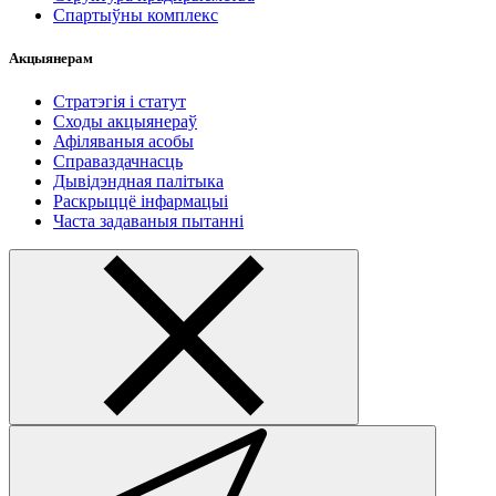
Спартыўны комплекс
Акцыянерам
Стратэгія і статут
Сходы акцыянераў
Афіляваныя асобы
Справаздачнасць
Дывідэндная палітыка
Раскрыццё інфармацыі
Часта задаваныя пытанні