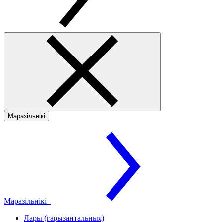
Маразільнікі
Маразільнікі
Лары (гарызантальныя)