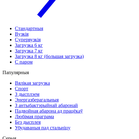
Стандартныя
Вузкія
Супервузкія
Загрузка 6 кг
Загрузка 7 кг
Загрузка 8 кг (большая загрузка)
С паром
Папулярныя
Вялікая загрузка
Спорт
З дысплэем
Энергазберагальныя
З антыбактэрыйнай абаронай
Падвойная абарона ад працёкаў
Любімая праграма
Без дысплея
Убудаваныя пад стальніцу
Серыя