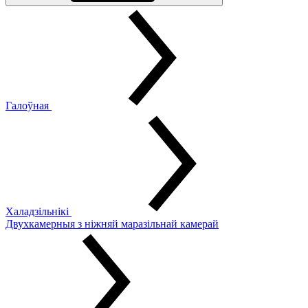
Галоўная
Халадзільнікі
Двухкамерныя з ніжняй маразільнай камерай