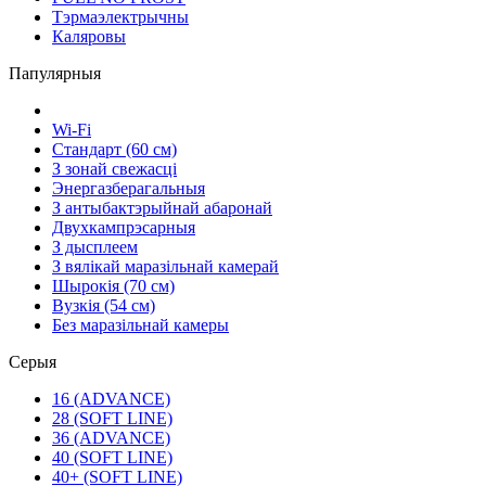
Тэрмаэлектрычны
Каляровы
Папулярныя
Wi-Fi
Стандарт (60 см)
З зонай свежасці
Энергазберагальныя
З антыбактэрыйнай абаронай
Двухкампрэсарныя
З дысплеем
З вялікай маразільнай камерай
Шырокія (70 см)
Вузкія (54 см)
Без маразільнай камеры
Серыя
16 (ADVANCE)
28 (SOFT LINE)
36 (ADVANCE)
40 (SOFT LINE)
40+ (SOFT LINE)