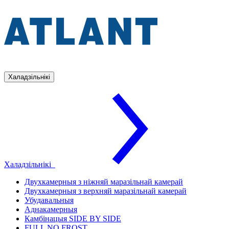
Халадзільнікі
Халадзільнікі
Двухкамерныя з ніжняй маразільнай камерай
Двухкамерныя з верхняй маразільнай камерай
Убудавальныя
Аднакамерныя
Камбінацыя SIDE BY SIDE
FULL NO FROST