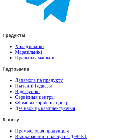
Прадукты
Халадзільнікі
Маразільнікі
Пральныя машыны
Падтрымка
Дапамога па прадукту
Пытанні і адказы
Відеэаурокі
Сэрвісныя цэнтры
Фірмовы сэрвісны цэнтр
Дзе набыць камплектуючыя
Бізнесу
Прамысловая прадукцыя
Выпрабаванні і паслугі ЦДЭР БТ