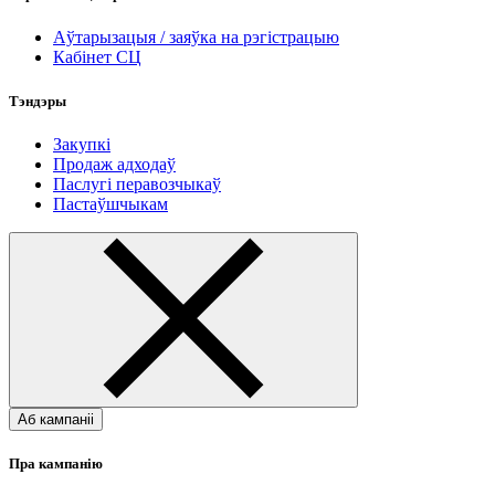
Аўтарызацыя / заяўка на рэгістрацыю
Кабінет СЦ
Тэндэры
Закупкі
Продаж адходаў
Паслугі перавозчыкаў
Пастаўшчыкам
Аб кампаніі
Пра кампанію