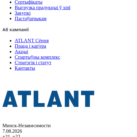
Сертыфікаты
Выгрузка прадукцыі ў xml
Закупкі
Пастаўшчыкам
Аб кампаніі
ATLANT Сёння
Праца і кар'ера
Акцыі
Спартыўны комплекс
Стратэгія і статут
Кантакты
Минск-Независимости
7.08.2026
+21..+22