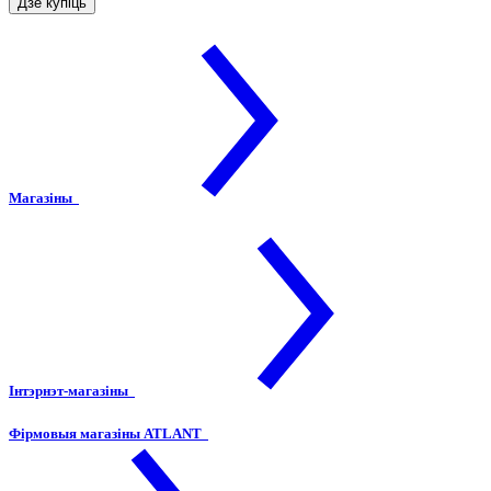
Дзе купіць
Магазіны
Інтэрнэт-магазіны
Фірмовыя магазіны ATLANT