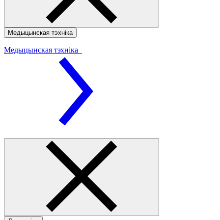
Медыцынская тэхніка
Медыцынская тэхніка