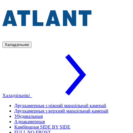
Халадзільнікі
Халадзільнікі
Двухкамерныя з ніжняй маразільнай камерай
Двухкамерныя з верхняй маразільнай камерай
Убудавальныя
Аднакамерныя
Камбінацыя SIDE BY SIDE
FULL NO FROST