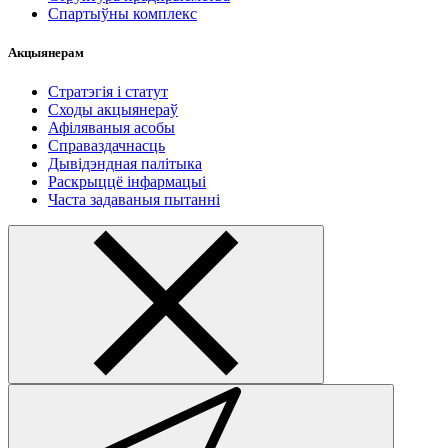
Спартыўны комплекс
Акцыянерам
Стратэгія і статут
Сходы акцыянераў
Афіляваныя асобы
Справаздачнасць
Дывідэндная палітыка
Раскрыццё інфармацыі
Часта задаваныя пытанні