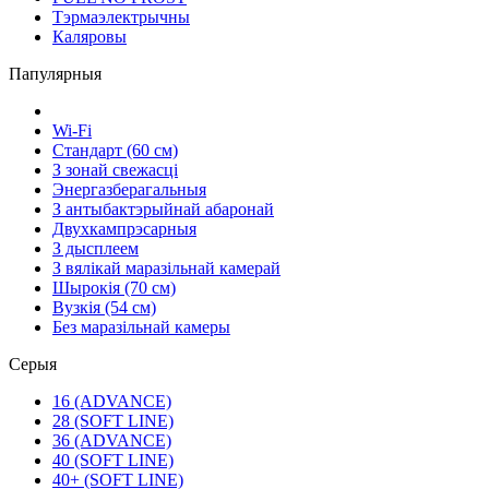
Тэрмаэлектрычны
Каляровы
Папулярныя
Wi-Fi
Стандарт (60 см)
З зонай свежасці
Энергазберагальныя
З антыбактэрыйнай абаронай
Двухкампрэсарныя
З дысплеем
З вялікай маразільнай камерай
Шырокія (70 см)
Вузкія (54 см)
Без маразільнай камеры
Серыя
16 (ADVANCE)
28 (SOFT LINE)
36 (ADVANCE)
40 (SOFT LINE)
40+ (SOFT LINE)