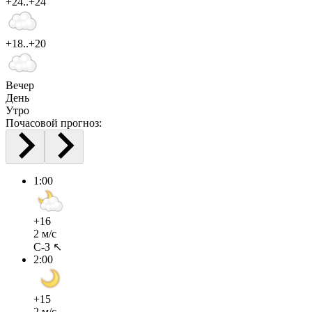
+24..+24
+18..+20
Вечер
День
Утро
Почасовой прогноз:
1:00
+16
2 м/с
С-З ↖
2:00
+15
2 м/с