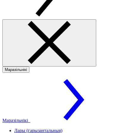
Маразільнікі
Маразільнікі
Лары (гарызантальныя)