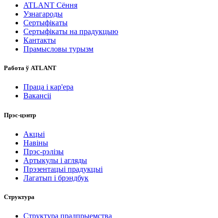
ATLANT Сёння
Узнагароды
Сертыфікаты
Сертыфікаты на прадукцыю
Кантакты
Прамысловы турызм
Работа ў ATLANT
Праца і кар'ера
Вакансіі
Прэс-цэнтр
Акцыі
Навіны
Прэс-рэлізы
Артыкулы і агляды
Прэзентацыі прадукцыі
Лагатып і брэндбук
Структура
Структура прадпрыемства