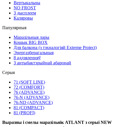
Вертыкальны
NO FROST
З дысплеем
Каляровы
Папулярныя
Маразільныя лары
Кошык BIG BOX
Для балкона (з тэхналогіяй Extreme Protect)
Энергазберагальныя
8 аддзяленняў
З антыбактэрыйнай абаронай
Серыя
71 (SOFT LINE)
72 (COMFORT)
76 (ADVANCE)
76-N (ADVANCE)
76-ND (ADVANCE)
81 (COMPACT)
81 (PROFI)
Выразны і смелы маразільнік ATLANT з серыі NEW