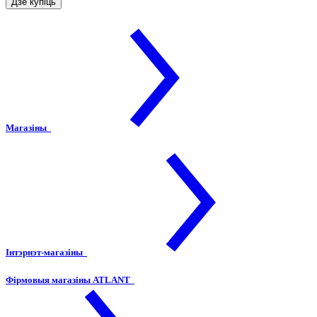
Дзе купіць
Магазіны
Інтэрнэт-магазіны
Фірмовыя магазіны ATLANT