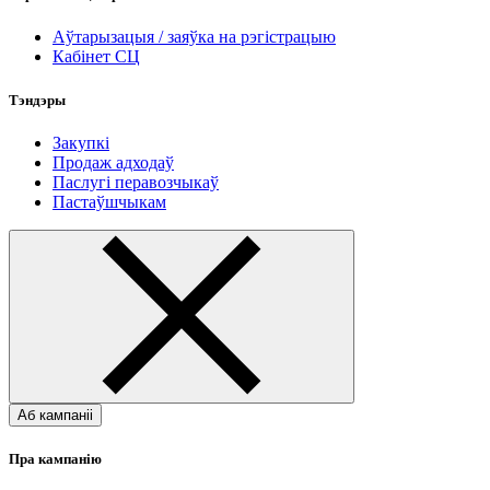
Аўтарызацыя / заяўка на рэгістрацыю
Кабінет СЦ
Тэндэры
Закупкі
Продаж адходаў
Паслугі перавозчыкаў
Пастаўшчыкам
Аб кампаніі
Пра кампанію