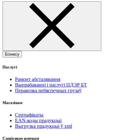
Бізнесу
Паслугі
Рамонт абсталявання
Выпрабаванні і паслугі ЦДЭР БТ
Перавозка небяспечных грузаў
Магазінам
Сертыфікаты
EAN-коды прадукцыі
Выгрузка прадукцыі ў xml
Сэрвісным цэнтрам