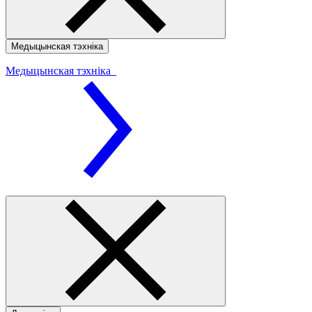
Медыцынская тэхніка
Медыцынская тэхніка