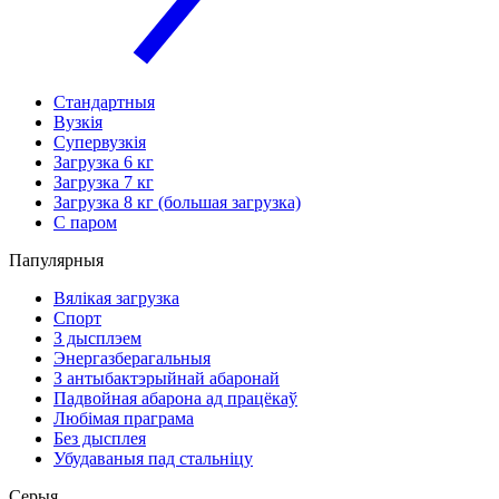
Стандартныя
Вузкія
Супервузкія
Загрузка 6 кг
Загрузка 7 кг
Загрузка 8 кг (большая загрузка)
С паром
Папулярныя
Вялікая загрузка
Спорт
З дысплэем
Энергазберагальныя
З антыбактэрыйнай абаронай
Падвойная абарона ад працёкаў
Любімая праграма
Без дысплея
Убудаваныя пад стальніцу
Серыя