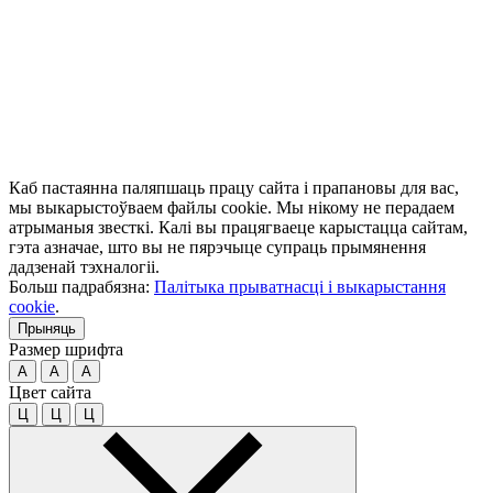
Каб пастаянна паляпшаць працу сайта і прапановы для вас,
мы выкарыстоўваем файлы cookie. Мы нікому не перадаем
атрыманыя звесткі. Калі вы працягваеце карыстацца сайтам,
гэта азначае, што вы не пярэчыце супраць прымянення
дадзенай тэхналогіі.
Больш падрабязна:
Палітыка прыватнасці і выкарыстання
cookie
.
Прыняць
Размер шрифта
A
A
A
Цвет сайта
Ц
Ц
Ц