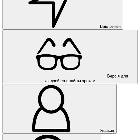
Ваш рэгіён
Версія для
людзей са слабым зрокам
Увайсці