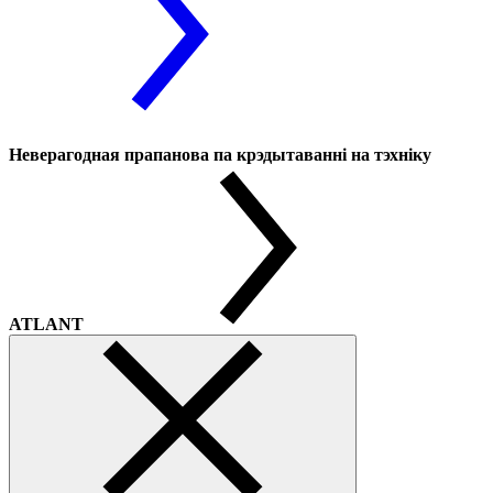
Неверагодная прапанова па крэдытаванні на тэхніку
ATLANT