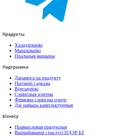
Прадукты
Халадзільнікі
Маразільнікі
Пральныя машыны
Падтрымка
Дапамога па прадукту
Пытанні і адказы
Відеэаурокі
Сэрвісныя цэнтры
Фірмовы сэрвісны цэнтр
Дзе набыць камплектуючыя
Бізнесу
Прамысловая прадукцыя
Выпрабаванні і паслугі ЦДЭР БТ