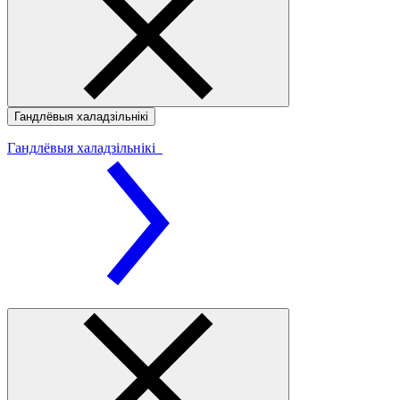
Гандлёвыя халадзільнікі
Гандлёвыя халадзільнікі