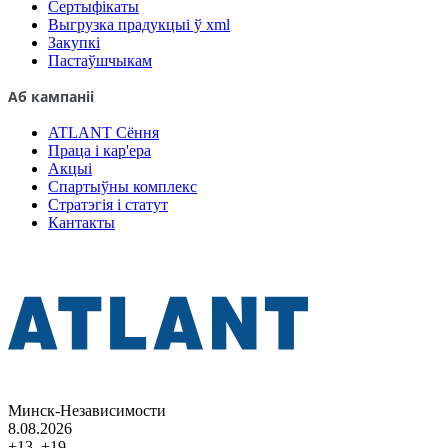
Сертыфікаты
Выгрузка прадукцыі ў xml
Закупкі
Пастаўшчыкам
Аб кампаніі
ATLANT Сёння
Праца і кар'ера
Акцыі
Спартыўны комплекс
Стратэгія і статут
Кантакты
Минск-Независимости
8.08.2026
+13..+19