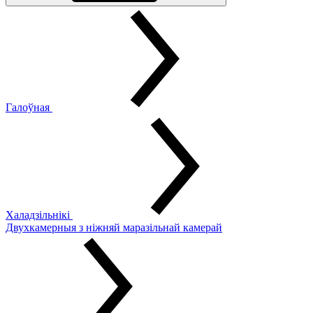
Галоўная
Халадзільнікі
Двухкамерныя з ніжняй маразільнай камерай