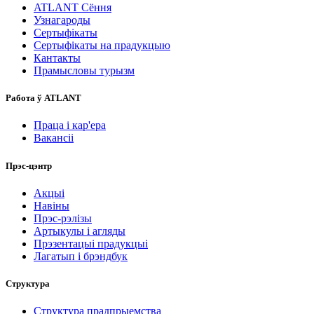
ATLANT Сёння
Узнагароды
Сертыфікаты
Сертыфікаты на прадукцыю
Кантакты
Прамысловы турызм
Работа ў ATLANT
Праца і кар'ера
Вакансіі
Прэс-цэнтр
Акцыі
Навіны
Прэс-рэлізы
Артыкулы і агляды
Прэзентацыі прадукцыі
Лагатып і брэндбук
Структура
Структура прадпрыемства