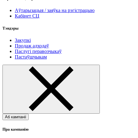
Аўтарызацыя / заяўка на рэгістрацыю
Кабінет СЦ
Тэндэры
Закупкі
Продаж адходаў
Паслугі перавозчыкаў
Пастаўшчыкам
Аб кампаніі
Пра кампанію