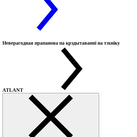
Неверагодная прапанова па крэдытаванні на тэхніку
ATLANT