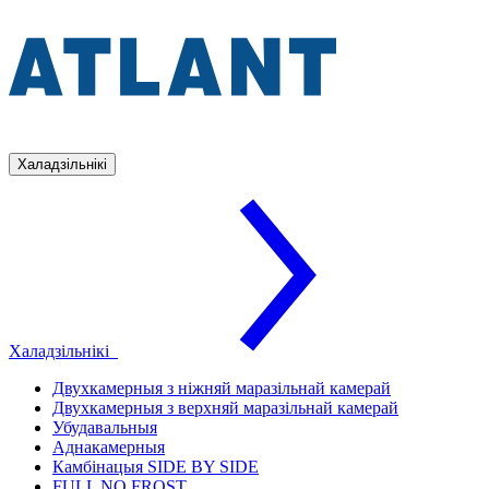
Халадзільнікі
Халадзільнікі
Двухкамерныя з ніжняй маразільнай камерай
Двухкамерныя з верхняй маразільнай камерай
Убудавальныя
Аднакамерныя
Камбінацыя SIDE BY SIDE
FULL NO FROST