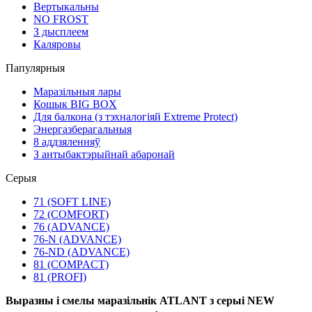
Вертыкальны
NO FROST
З дысплеем
Каляровы
Папулярныя
Маразільныя лары
Кошык BIG BOX
Для балкона (з тэхналогіяй Extreme Protect)
Энергазберагальныя
8 аддзяленняў
З антыбактэрыйнай абаронай
Серыя
71 (SOFT LINE)
72 (COMFORT)
76 (ADVANCE)
76-N (ADVANCE)
76-ND (ADVANCE)
81 (COMPACT)
81 (PROFI)
Выразны і смелы маразільнік ATLANT з серыі NEW