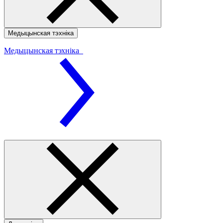
Медыцынская тэхніка
Медыцынская тэхніка