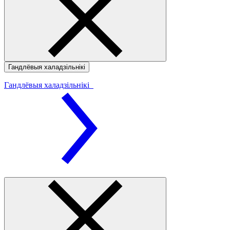
Гандлёвыя халадзільнікі
Гандлёвыя халадзільнікі