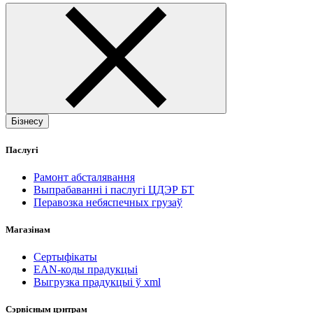
Бізнесу
Паслугі
Рамонт абсталявання
Выпрабаванні і паслугі ЦДЭР БТ
Перавозка небяспечных грузаў
Магазінам
Сертыфікаты
EAN-коды прадукцыі
Выгрузка прадукцыі ў xml
Сэрвісным цэнтрам