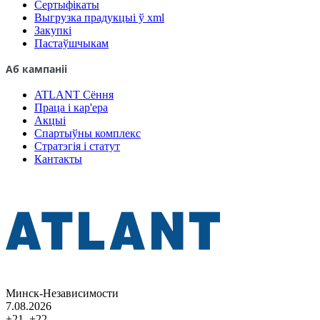
Сертыфікаты
Выгрузка прадукцыі ў xml
Закупкі
Пастаўшчыкам
Аб кампаніі
ATLANT Сёння
Праца і кар'ера
Акцыі
Спартыўны комплекс
Стратэгія і статут
Кантакты
Минск-Независимости
7.08.2026
+21..+22