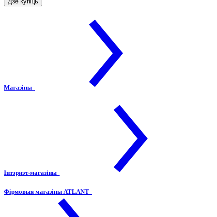
Дзе купіць
Магазіны
Інтэрнэт-магазіны
Фірмовыя магазіны ATLANT