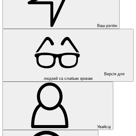
Ваш рэгіён
Версія для
людзей са слабым зрокам
Увайсці