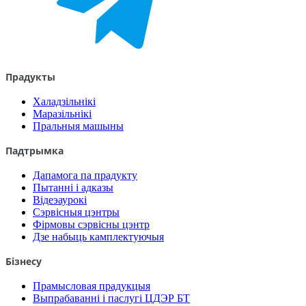
Прадукты
Халадзільнікі
Маразільнікі
Пральныя машыны
Падтрымка
Дапамога па прадукту
Пытанні і адказы
Відеэаурокі
Сэрвісныя цэнтры
Фірмовы сэрвісны цэнтр
Дзе набыць камплектуючыя
Бізнесу
Прамысловая прадукцыя
Выпрабаванні і паслугі ЦДЭР БТ