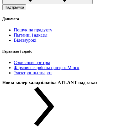
Падтрымка
Дапамога
Пошук па прадукту
Пытанні і адказы
Відеэаурокі
Гарантыя і сэрвіс
Сэрвісныя цэнтры
Фірмовы сэрвісны цэнтр г. Мінск
Электронны зварот
Новы колер халадзільніка ATLANT пад заказ