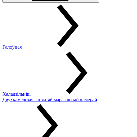
Галоўная
Халадзільнікі
Двухкамерныя з ніжняй маразільнай камерай