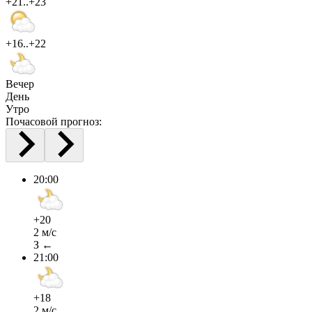
+21..+23
+16..+22
Вечер
День
Утро
Почасовой прогноз:
20:00
+20
2 м/с
З ←
21:00
+18
2 м/с