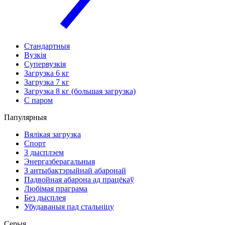
Стандартныя
Вузкія
Супервузкія
Загрузка 6 кг
Загрузка 7 кг
Загрузка 8 кг (большая загрузка)
С паром
Папулярныя
Вялікая загрузка
Спорт
З дысплэем
Энергазберагальныя
З антыбактэрыйнай абаронай
Падвойная абарона ад працёкаў
Любімая праграма
Без дысплея
Убудаваныя пад стальніцу
Серыя