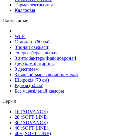
Тэрмаэлектрычны
Каляровы
Папулярныя
Wi-Fi
Стандарт (60 см)
З зонай свежасці
Энергазберагальныя
З антыбактэрыйнай абаронай
Двухкампрэсарныя
З дысплеем
З вялікай маразільнай камерай
Шырокія (70 см)
Вузкія (54 см)
Без маразільнай камеры
Серыя
16 (ADVANCE)
28 (SOFT LINE)
36 (ADVANCE)
40 (SOFT LINE)
40+ (SOFT LINE)