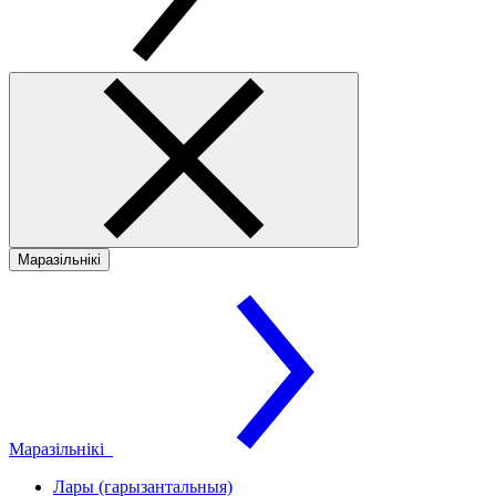
Маразільнікі
Маразільнікі
Лары (гарызантальныя)