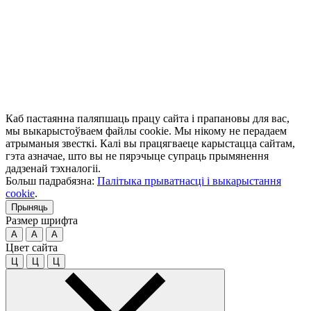
Каб пастаянна паляпшаць працу сайта і прапановы для вас,
мы выкарыстоўваем файлы cookie. Мы нікому не перадаем
атрыманыя звесткі. Калі вы працягваеце карыстацца сайтам,
гэта азначае, што вы не пярэчыце супраць прымянення
дадзенай тэхналогіі.
Больш падрабязна:
Палітыка прыватнасці і выкарыстання
cookie
.
Прыняць
Размер шрифта
A
A
A
Цвет сайта
Ц
Ц
Ц