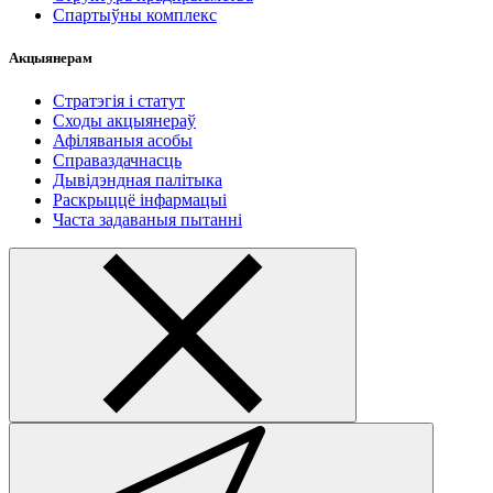
Спартыўны комплекс
Акцыянерам
Стратэгія і статут
Сходы акцыянераў
Афіляваныя асобы
Справаздачнасць
Дывідэндная палітыка
Раскрыццё інфармацыі
Часта задаваныя пытанні