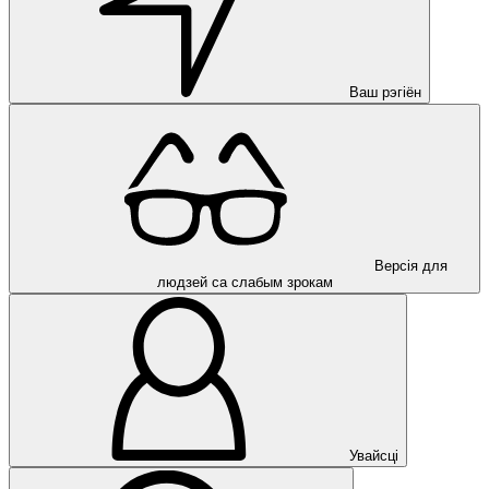
Ваш рэгіён
Версія для
людзей са слабым зрокам
Увайсці