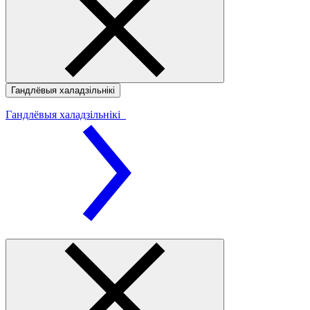
Гандлёвыя халадзільнікі
Гандлёвыя халадзільнікі