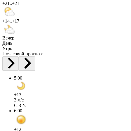
+21..+21
+14..+17
Вечер
День
Утро
Почасовой прогноз:
5:00
+13
3 м/с
С-З ↖
6:00
+12