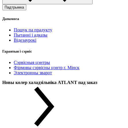
Падтрымка
Дапамога
Пошук па прадукту
Пытанні і адказы
Відеэаурокі
Гарантыя і сэрвіс
Сэрвісныя цэнтры
Фірмовы сэрвісны цэнтр г. Мінск
Электронны зварот
Новы колер халадзільніка ATLANT пад заказ