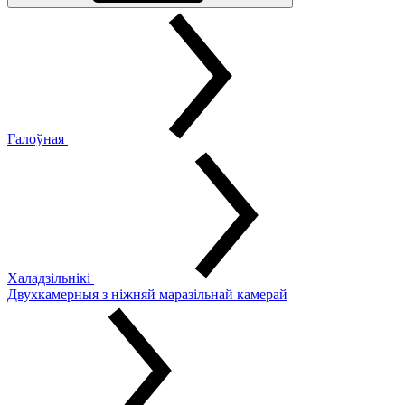
Галоўная
Халадзільнікі
Двухкамерныя з ніжняй маразільнай камерай