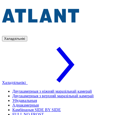
Халадзільнікі
Халадзільнікі
Двухкамерныя з ніжняй маразільнай камерай
Двухкамерныя з верхняй маразільнай камерай
Убудавальныя
Аднакамерныя
Камбінацыя SIDE BY SIDE
FULL NO FROST