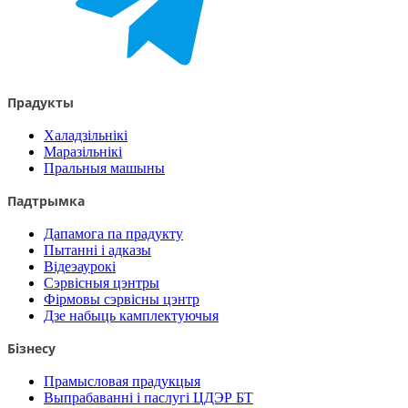
Прадукты
Халадзільнікі
Маразільнікі
Пральныя машыны
Падтрымка
Дапамога па прадукту
Пытанні і адказы
Відеэаурокі
Сэрвісныя цэнтры
Фірмовы сэрвісны цэнтр
Дзе набыць камплектуючыя
Бізнесу
Прамысловая прадукцыя
Выпрабаванні і паслугі ЦДЭР БТ