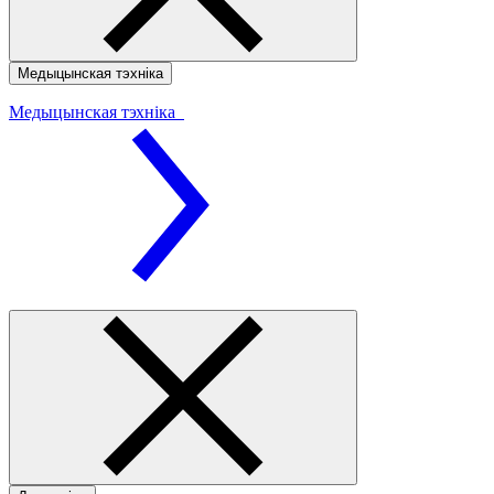
Медыцынская тэхніка
Медыцынская тэхніка