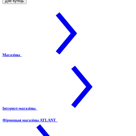
Дзе купіць
Магазіны
Інтэрнэт-магазіны
Фірмовыя магазіны ATLANT