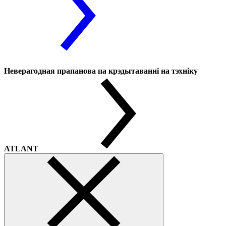
Неверагодная прапанова па крэдытаванні на тэхніку
ATLANT