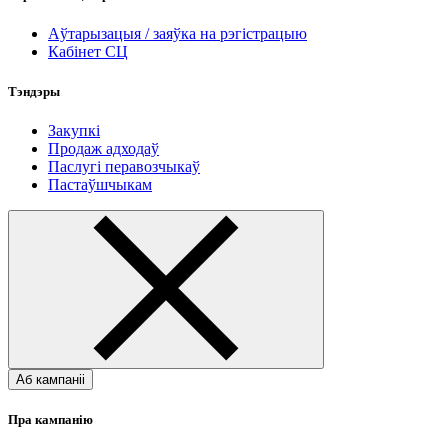
Аўтарызацыя / заяўка на рэгістрацыю
Кабінет СЦ
Тэндэры
Закупкі
Продаж адходаў
Паслугі перавозчыкаў
Пастаўшчыкам
Аб кампаніі
Пра кампанію