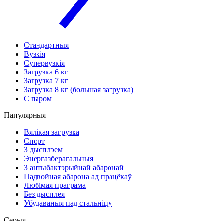
Стандартныя
Вузкія
Супервузкія
Загрузка 6 кг
Загрузка 7 кг
Загрузка 8 кг (большая загрузка)
С паром
Папулярныя
Вялікая загрузка
Спорт
З дысплэем
Энергазберагальныя
З антыбактэрыйнай абаронай
Падвойная абарона ад працёкаў
Любімая праграма
Без дысплея
Убудаваныя пад стальніцу
Серыя