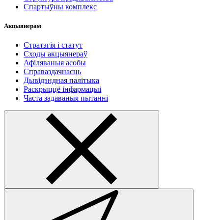
Спартыўны комплекс
Акцыянерам
Стратэгія і статут
Сходы акцыянераў
Афіляваныя асобы
Справаздачнасць
Дывідэндная палітыка
Раскрыццё інфармацыі
Часта задаваныя пытанні