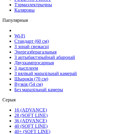
Тэрмаэлектрычны
Каляровы
Папулярныя
Wi-Fi
Стандарт (60 см)
З зонай свежасці
Энергазберагальныя
З антыбактэрыйнай абаронай
Двухкампрэсарныя
З дысплеем
З вялікай маразільнай камерай
Шырокія (70 см)
Вузкія (54 см)
Без маразільнай камеры
Серыя
16 (ADVANCE)
28 (SOFT LINE)
36 (ADVANCE)
40 (SOFT LINE)
40+ (SOFT LINE)