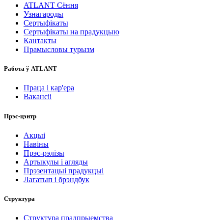
ATLANT Сёння
Узнагароды
Сертыфікаты
Сертыфікаты на прадукцыю
Кантакты
Прамысловы турызм
Работа ў ATLANT
Праца і кар'ера
Вакансіі
Прэс-цэнтр
Акцыі
Навіны
Прэс-рэлізы
Артыкулы і агляды
Прэзентацыі прадукцыі
Лагатып і брэндбук
Структура
Структура прадпрыемства