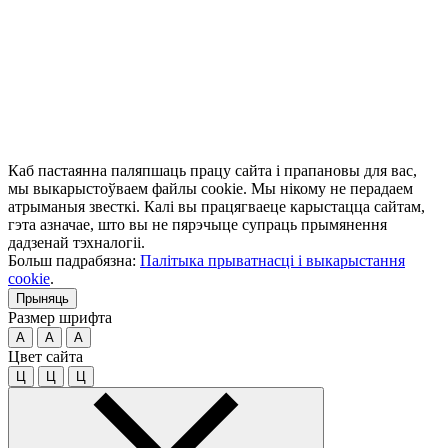
Каб пастаянна паляпшаць працу сайта і прапановы для вас,
мы выкарыстоўваем файлы cookie. Мы нікому не перадаем
атрыманыя звесткі. Калі вы працягваеце карыстацца сайтам,
гэта азначае, што вы не пярэчыце супраць прымянення
дадзенай тэхналогіі.
Больш падрабязна:
Палітыка прыватнасці і выкарыстання
cookie
.
Прыняць
Размер шрифта
A
A
A
Цвет сайта
Ц
Ц
Ц