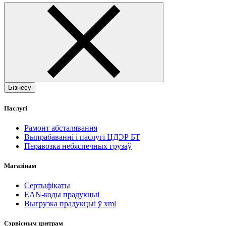
Бізнесу
Паслугі
Рамонт абсталявання
Выпрабаванні і паслугі ЦДЭР БТ
Перавозка небяспечных грузаў
Магазінам
Сертыфікаты
EAN-коды прадукцыі
Выгрузка прадукцыі ў xml
Сэрвісным цэнтрам