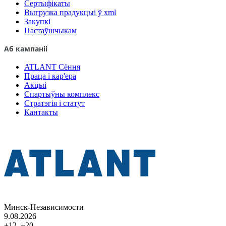
Сертыфікаты
Выгрузка прадукцыі ў xml
Закупкі
Пастаўшчыкам
Аб кампаніі
ATLANT Сёння
Праца і кар'ера
Акцыі
Спартыўны комплекс
Стратэгія і статут
Кантакты
Минск-Независимости
9.08.2026
+12..+20