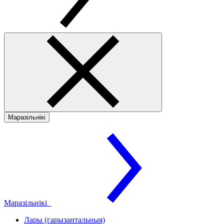
Маразільнікі
Маразільнікі
Лары (гарызантальныя)