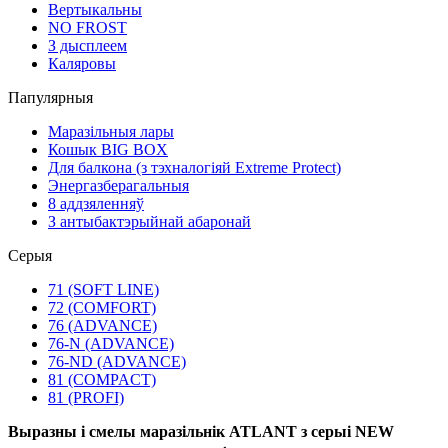
Вертыкальны
NO FROST
З дысплеем
Каляровы
Папулярныя
Маразільныя лары
Кошык BIG BOX
Для балкона (з тэхналогіяй Extreme Protect)
Энергазберагальныя
8 аддзяленняў
З антыбактэрыйнай абаронай
Серыя
71 (SOFT LINE)
72 (COMFORT)
76 (ADVANCE)
76-N (ADVANCE)
76-ND (ADVANCE)
81 (COMPACT)
81 (PROFI)
Выразны і смелы маразільнік ATLANT з серыі NEW