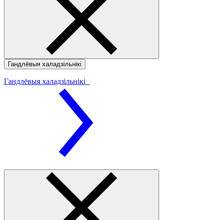
Гандлёвыя халадзільнікі
Гандлёвыя халадзільнікі