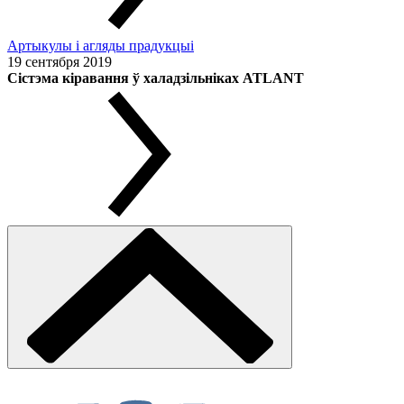
Артыкулы і агляды прадукцыі
19 сентября 2019
Сістэма кіравання ў халадзільніках ATLANT