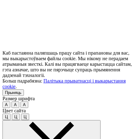
Каб пастаянна паляпшаць працу сайта і прапановы для вас,
мы выкарыстоўваем файлы cookie. Мы нікому не перадаем
атрыманыя звесткі. Калі вы працягваеце карыстацца сайтам,
гэта азначае, што вы не пярэчыце супраць прымянення
дадзенай тэхналогіі.
Больш падрабязна:
Палітыка прыватнасці і выкарыстання
cookie
.
Прыняць
Размер шрифта
A
A
A
Цвет сайта
Ц
Ц
Ц