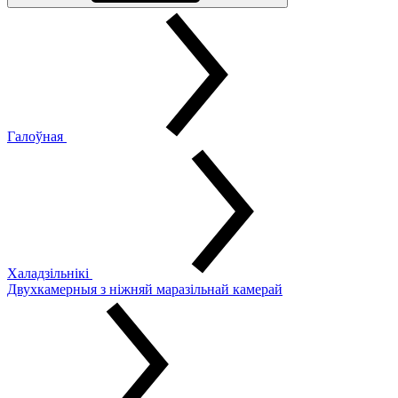
Галоўная
Халадзільнікі
Двухкамерныя з ніжняй маразільнай камерай