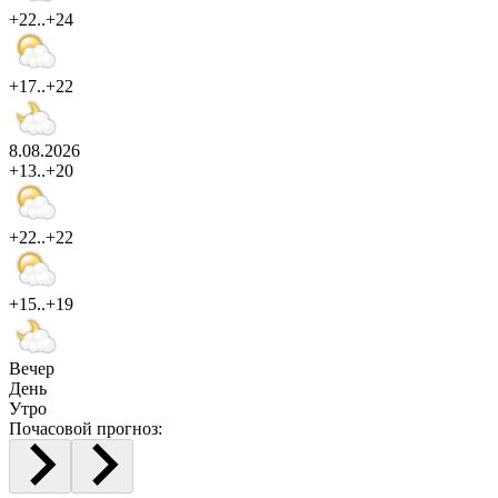
+22..+24
+17..+22
8.08.2026
+13..+20
+22..+22
+15..+19
Вечер
День
Утро
Почасовой прогноз: