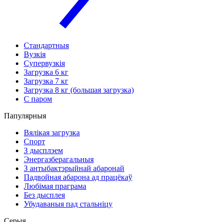
Стандартныя
Вузкія
Супервузкія
Загрузка 6 кг
Загрузка 7 кг
Загрузка 8 кг (большая загрузка)
С паром
Папулярныя
Вялікая загрузка
Спорт
З дысплэем
Энергазберагальныя
З антыбактэрыйнай абаронай
Падвойная абарона ад працёкаў
Любімая праграма
Без дысплея
Убудаваныя пад стальніцу
Серыя