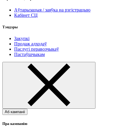
Аўтарызацыя / заяўка на рэгістрацыю
Кабінет СЦ
Тэндэры
Закупкі
Продаж адходаў
Паслугі перавозчыкаў
Пастаўшчыкам
Аб кампаніі
Пра кампанію