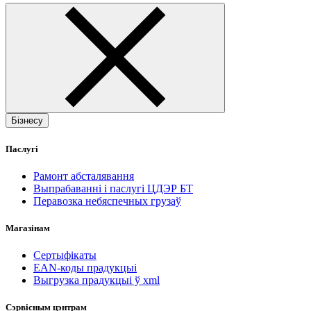
Бізнесу
Паслугі
Рамонт абсталявання
Выпрабаванні і паслугі ЦДЭР БТ
Перавозка небяспечных грузаў
Магазінам
Сертыфікаты
EAN-коды прадукцыі
Выгрузка прадукцыі ў xml
Сэрвісным цэнтрам