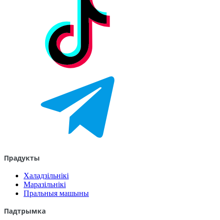
Прадукты
Халадзільнікі
Маразільнікі
Пральныя машыны
Падтрымка