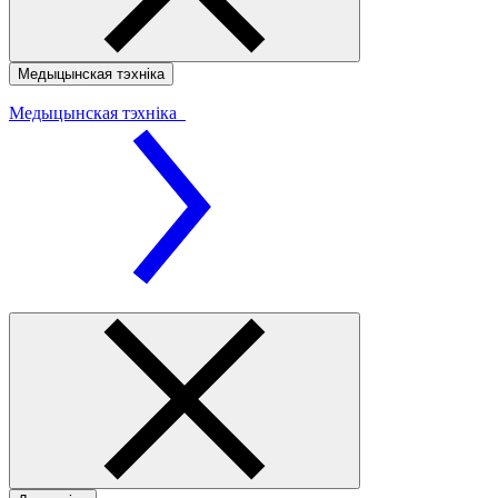
Медыцынская тэхніка
Медыцынская тэхніка