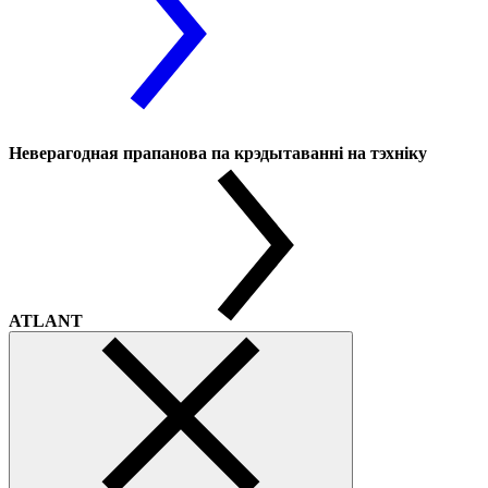
Неверагодная прапанова па крэдытаванні на тэхніку
ATLANT