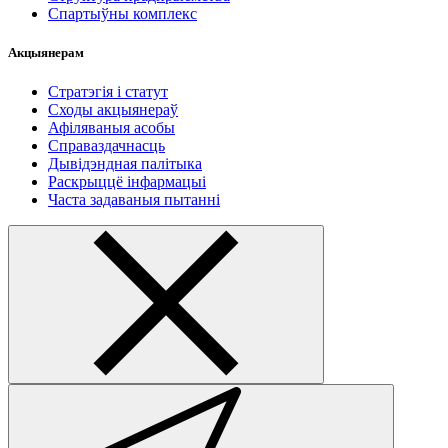
Спартыўны комплекс
Акцыянерам
Стратэгія і статут
Сходы акцыянераў
Афіляваныя асобы
Справаздачнасць
Дывідэндная палітыка
Раскрыццё інфармацыі
Часта задаваныя пытанні