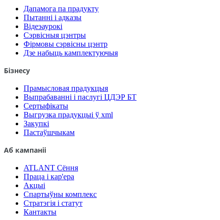
Дапамога па прадукту
Пытанні і адказы
Відеэаурокі
Сэрвісныя цэнтры
Фірмовы сэрвісны цэнтр
Дзе набыць камплектуючыя
Бізнесу
Прамысловая прадукцыя
Выпрабаванні і паслугі ЦДЭР БТ
Сертыфікаты
Выгрузка прадукцыі ў xml
Закупкі
Пастаўшчыкам
Аб кампаніі
ATLANT Сёння
Праца і кар'ера
Акцыі
Спартыўны комплекс
Стратэгія і статут
Кантакты