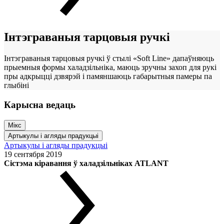
Інтэграваныя тарцовыя ручкі
Інтэграваныя тарцовыя ручкі ў стылі «Soft Line» дапаўняюць
прыемныя формы халадзільніка, маюць зручны захоп для рукі
пры адкрыцці дзвярэй і памяншаюць габарытныя памеры па
глыбіні
Карысна ведаць
Мікс
Артыкулы і агляды прадукцыі
Артыкулы і агляды прадукцыі
19 сентября 2019
Сістэма кіравання ў халадзільніках ATLANT