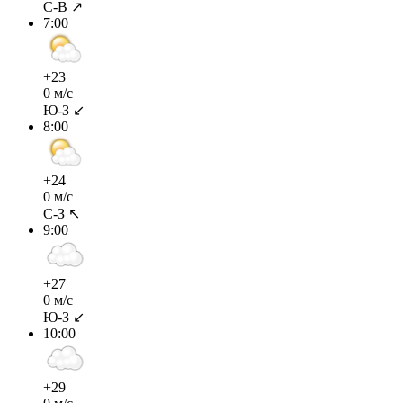
С-В ↗
7:00
+23
0 м/с
Ю-З ↙
8:00
+24
0 м/с
С-З ↖
9:00
+27
0 м/с
Ю-З ↙
10:00
+29