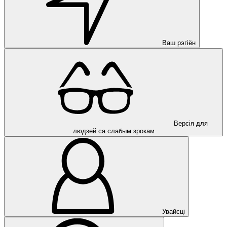
Ваш рэгіён
Версія для
людзей са слабым зрокам
Увайсці