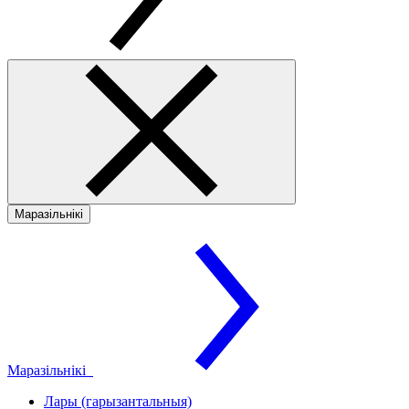
Маразільнікі
Маразільнікі
Лары (гарызантальныя)