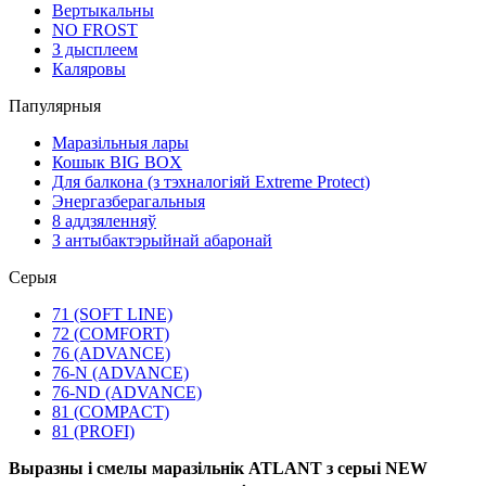
Вертыкальны
NO FROST
З дысплеем
Каляровы
Папулярныя
Маразільныя лары
Кошык BIG BOX
Для балкона (з тэхналогіяй Extreme Protect)
Энергазберагальныя
8 аддзяленняў
З антыбактэрыйнай абаронай
Серыя
71 (SOFT LINE)
72 (COMFORT)
76 (ADVANCE)
76-N (ADVANCE)
76-ND (ADVANCE)
81 (COMPACT)
81 (PROFI)
Выразны і смелы маразільнік ATLANT з серыі NEW