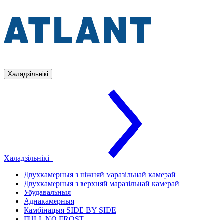
Халадзільнікі
Халадзільнікі
Двухкамерныя з ніжняй маразільнай камерай
Двухкамерныя з верхняй маразільнай камерай
Убудавальныя
Аднакамерныя
Камбінацыя SIDE BY SIDE
FULL NO FROST