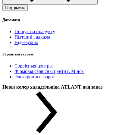
Падтрымка
Дапамога
Пошук па прадукту
Пытанні і адказы
Відеэаурокі
Гарантыя і сэрвіс
Сэрвісныя цэнтры
Фірмовы сэрвісны цэнтр г. Мінск
Электронны зварот
Новы колер халадзільніка ATLANT пад заказ