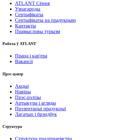
ATLANT Сёння
Узнагароды
Сертыфікаты
Сертыфікаты на прадукцыю
Кантакты
Прамысловы турызм
Работа ў ATLANT
Праца і кар'ера
Вакансіі
Прэс-цэнтр
Акцыі
Навіны
Прэс-рэлізы
Артыкулы і агляды
Прэзентацыі прадукцыі
Лагатып і брэндбук
Структура
Структура прадпрыемства