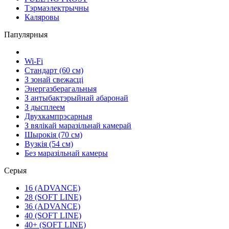
Тэрмаэлектрычны
Каляровы
Папулярныя
Wi-Fi
Стандарт (60 см)
З зонай свежасці
Энергазберагальныя
З антыбактэрыйнай абаронай
З дысплеем
Двухкампрэсарныя
З вялікай маразільнай камерай
Шырокія (70 см)
Вузкія (54 см)
Без маразільнай камеры
Серыя
16 (ADVANCE)
28 (SOFT LINE)
36 (ADVANCE)
40 (SOFT LINE)
40+ (SOFT LINE)