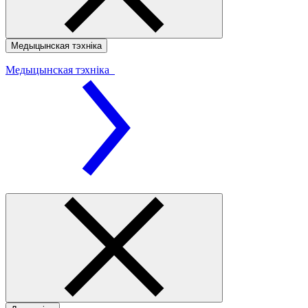
Медыцынская тэхніка
Медыцынская тэхніка