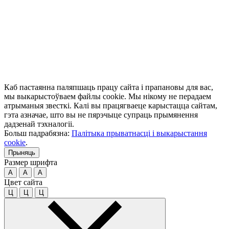
Каб пастаянна паляпшаць працу сайта і прапановы для вас,
мы выкарыстоўваем файлы cookie. Мы нікому не перадаем
атрыманыя звесткі. Калі вы працягваеце карыстацца сайтам,
гэта азначае, што вы не пярэчыце супраць прымянення
дадзенай тэхналогіі.
Больш падрабязна:
Палітыка прыватнасці і выкарыстання
cookie
.
Прыняць
Размер шрифта
A
A
A
Цвет сайта
Ц
Ц
Ц