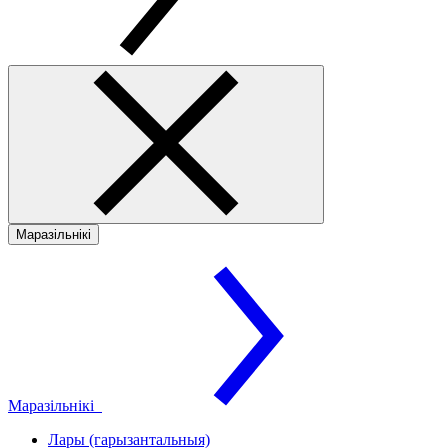
Маразільнікі
Маразільнікі
Лары (гарызантальныя)