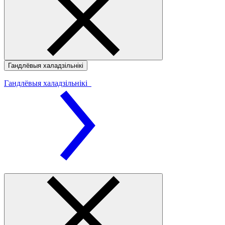
Гандлёвыя халадзільнікі
Гандлёвыя халадзільнікі