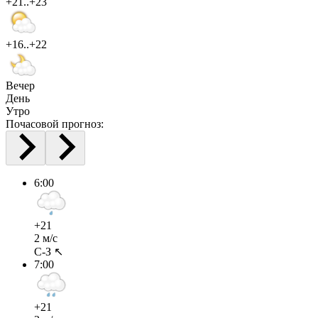
+21..+23
+16..+22
Вечер
День
Утро
Почасовой прогноз:
6:00
+21
2 м/с
С-З ↖
7:00
+21