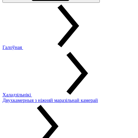
Галоўная
Халадзільнікі
Двухкамерныя з ніжняй маразільнай камерай