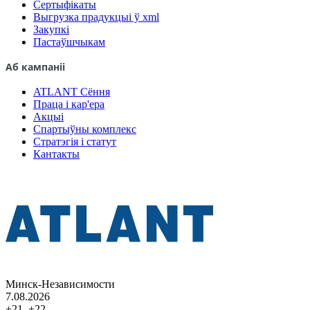
Сертыфікаты
Выгрузка прадукцыі ў xml
Закупкі
Пастаўшчыкам
Аб кампаніі
ATLANT Сёння
Праца і кар'ера
Акцыі
Спартыўны комплекс
Стратэгія і статут
Кантакты
Минск-Независимости
7.08.2026
+21..+22