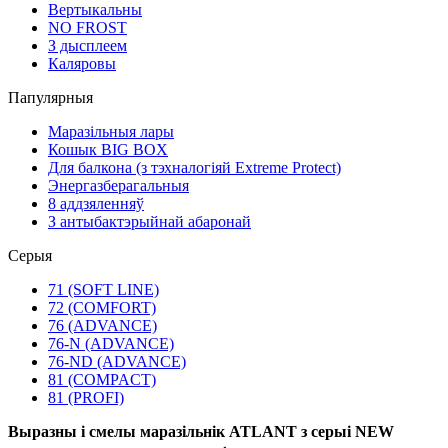
Вертыкальны
NO FROST
З дысплеем
Каляровы
Папулярныя
Маразільныя лары
Кошык BIG BOX
Для балкона (з тэхналогіяй Extreme Protect)
Энергазберагальныя
8 аддзяленняў
З антыбактэрыйнай абаронай
Серыя
71 (SOFT LINE)
72 (COMFORT)
76 (ADVANCE)
76-N (ADVANCE)
76-ND (ADVANCE)
81 (COMPACT)
81 (PROFI)
Выразны і смелы маразільнік ATLANT з серыі NEW