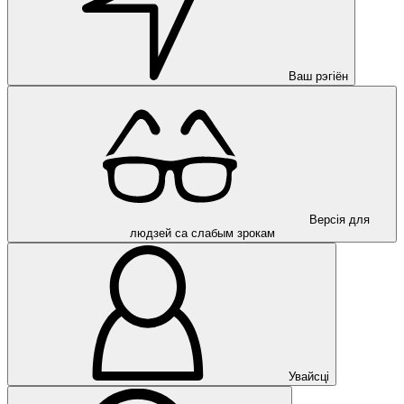
Ваш рэгіён
Версія для
людзей са слабым зрокам
Увайсці