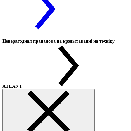
Неверагодная прапанова па крэдытаванні на тэхніку
ATLANT