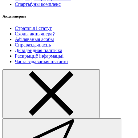
Спартыўны комплекс
Акцыянерам
Стратэгія і статут
Сходы акцыянераў
Афіляваныя асобы
Справаздачнасць
Дывідэндная палітыка
Раскрыццё інфармацыі
Часта задаваныя пытанні