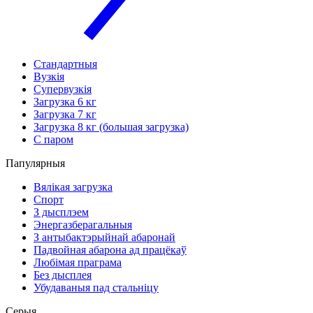
Стандартныя
Вузкія
Супервузкія
Загрузка 6 кг
Загрузка 7 кг
Загрузка 8 кг (большая загрузка)
С паром
Папулярныя
Вялікая загрузка
Спорт
З дысплэем
Энергазберагальныя
З антыбактэрыйнай абаронай
Падвойная абарона ад працёкаў
Любімая праграма
Без дысплея
Убудаваныя пад стальніцу
Серыя