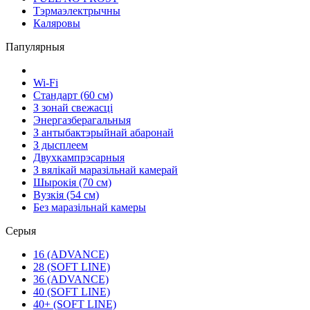
Тэрмаэлектрычны
Каляровы
Папулярныя
Wi-Fi
Стандарт (60 см)
З зонай свежасці
Энергазберагальныя
З антыбактэрыйнай абаронай
З дысплеем
Двухкампрэсарныя
З вялікай маразільнай камерай
Шырокія (70 см)
Вузкія (54 см)
Без маразільнай камеры
Серыя
16 (ADVANCE)
28 (SOFT LINE)
36 (ADVANCE)
40 (SOFT LINE)
40+ (SOFT LINE)