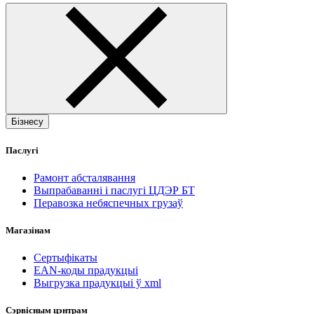
Бізнесу
Паслугі
Рамонт абсталявання
Выпрабаванні і паслугі ЦДЭР БТ
Перавозка небяспечных грузаў
Магазінам
Сертыфікаты
EAN-коды прадукцыі
Выгрузка прадукцыі ў xml
Сэрвісным цэнтрам