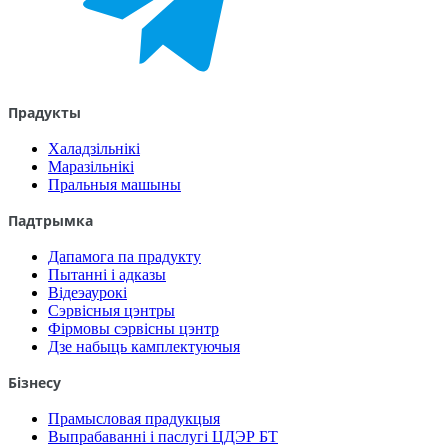
Прадукты
Халадзільнікі
Маразільнікі
Пральныя машыны
Падтрымка
Дапамога па прадукту
Пытанні і адказы
Відеэаурокі
Сэрвісныя цэнтры
Фірмовы сэрвісны цэнтр
Дзе набыць камплектуючыя
Бізнесу
Прамысловая прадукцыя
Выпрабаванні і паслугі ЦДЭР БТ