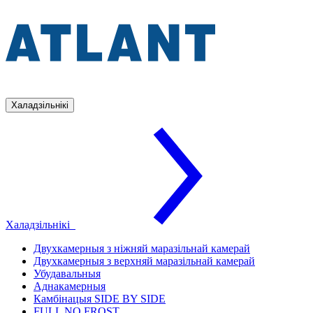
Халадзільнікі
Халадзільнікі
Двухкамерныя з ніжняй маразільнай камерай
Двухкамерныя з верхняй маразільнай камерай
Убудавальныя
Аднакамерныя
Камбінацыя SIDE BY SIDE
FULL NO FROST