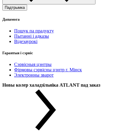
Падтрымка
Дапамога
Пошук па прадукту
Пытанні і адказы
Відеэаурокі
Гарантыя і сэрвіс
Сэрвісныя цэнтры
Фірмовы сэрвісны цэнтр г. Мінск
Электронны зварот
Новы колер халадзільніка ATLANT пад заказ