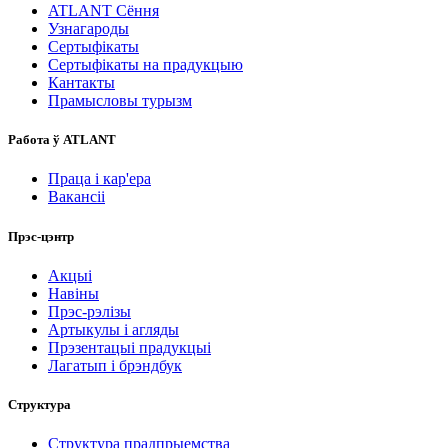
ATLANT Сёння
Узнагароды
Сертыфікаты
Сертыфікаты на прадукцыю
Кантакты
Прамысловы турызм
Работа ў ATLANT
Праца і кар'ера
Вакансіі
Прэс-цэнтр
Акцыі
Навіны
Прэс-рэлізы
Артыкулы і агляды
Прэзентацыі прадукцыі
Лагатып і брэндбук
Структура
Структура прадпрыемства