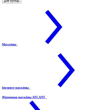
Дзе купіць
Магазіны
Інтэрнэт-магазіны
Фірмовыя магазіны ATLANT