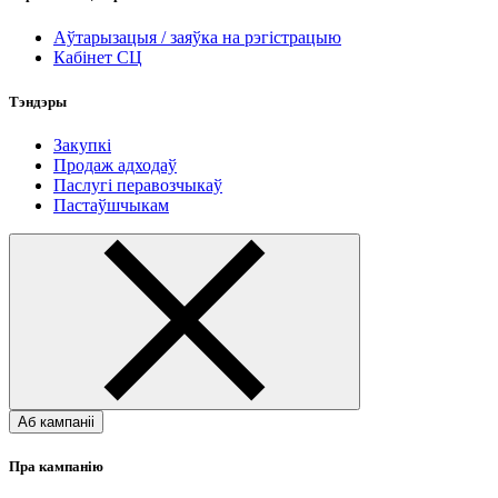
Аўтарызацыя / заяўка на рэгістрацыю
Кабінет СЦ
Тэндэры
Закупкі
Продаж адходаў
Паслугі перавозчыкаў
Пастаўшчыкам
Аб кампаніі
Пра кампанію