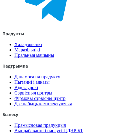
Прадукты
Халадзільнікі
Маразільнікі
Пральныя машыны
Падтрымка
Дапамога па прадукту
Пытанні і адказы
Відеэаурокі
Сэрвісныя цэнтры
Фірмовы сэрвісны цэнтр
Дзе набыць камплектуючыя
Бізнесу
Прамысловая прадукцыя
Выпрабаванні і паслугі ЦДЭР БТ