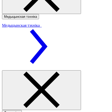
Медыцынская тэхніка
Медыцынская тэхніка