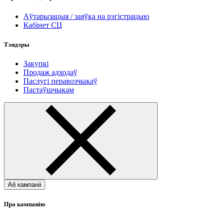
Аўтарызацыя / заяўка на рэгістрацыю
Кабінет СЦ
Тэндэры
Закупкі
Продаж адходаў
Паслугі перавозчыкаў
Пастаўшчыкам
Аб кампаніі
Пра кампанію