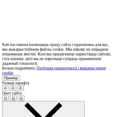
Каб пастаянна паляпшаць працу сайта і прапановы для вас,
мы выкарыстоўваем файлы cookie. Мы нікому не перадаем
атрыманыя звесткі. Калі вы працягваеце карыстацца сайтам,
гэта азначае, што вы не пярэчыце супраць прымянення
дадзенай тэхналогіі.
Больш падрабязна:
Палітыка прыватнасці і выкарыстання
cookie
.
Прыняць
Размер шрифта
A
A
A
Цвет сайта
Ц
Ц
Ц