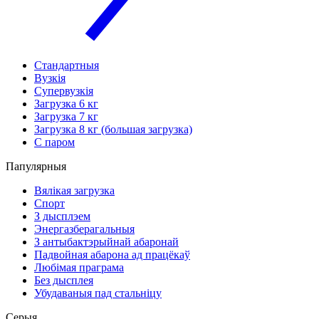
Стандартныя
Вузкія
Супервузкія
Загрузка 6 кг
Загрузка 7 кг
Загрузка 8 кг (большая загрузка)
С паром
Папулярныя
Вялікая загрузка
Спорт
З дысплэем
Энергазберагальныя
З антыбактэрыйнай абаронай
Падвойная абарона ад працёкаў
Любімая праграма
Без дысплея
Убудаваныя пад стальніцу
Серыя