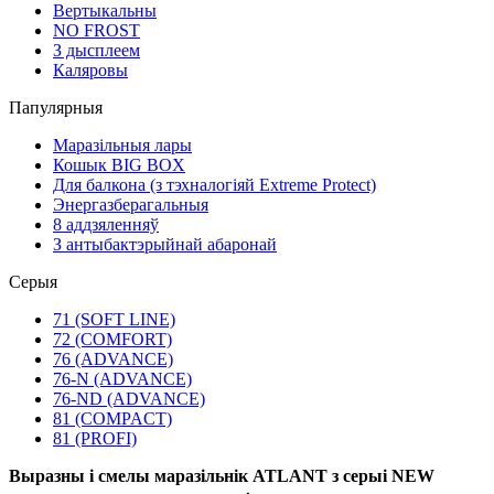
Вертыкальны
NO FROST
З дысплеем
Каляровы
Папулярныя
Маразільныя лары
Кошык BIG BOX
Для балкона (з тэхналогіяй Extreme Protect)
Энергазберагальныя
8 аддзяленняў
З антыбактэрыйнай абаронай
Серыя
71 (SOFT LINE)
72 (COMFORT)
76 (ADVANCE)
76-N (ADVANCE)
76-ND (ADVANCE)
81 (COMPACT)
81 (PROFI)
Выразны і смелы маразільнік ATLANT з серыі NEW