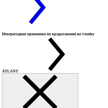
Неверагодная прапанова па крэдытаванні на тэхніку
ATLANT