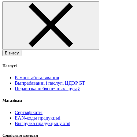
Бізнесу
Паслугі
Рамонт абсталявання
Выпрабаванні і паслугі ЦДЭР БТ
Перавозка небяспечных грузаў
Магазінам
Сертыфікаты
EAN-коды прадукцыі
Выгрузка прадукцыі ў xml
Сэрвісным цэнтрам