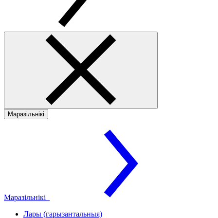
Маразільнікі
Маразільнікі
Лары (гарызантальныя)