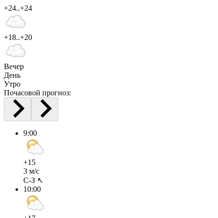
+24..+24
+18..+20
Вечер
День
Утро
Почасовой прогноз:
9:00
+15
3 м/с
С-З ↖
10:00