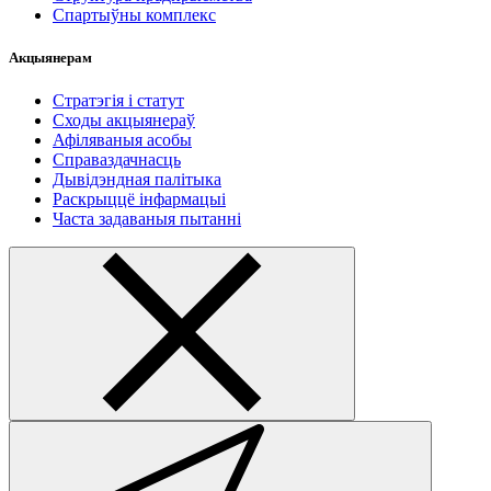
Спартыўны комплекс
Акцыянерам
Стратэгія і статут
Сходы акцыянераў
Афіляваныя асобы
Справаздачнасць
Дывідэндная палітыка
Раскрыццё інфармацыі
Часта задаваныя пытанні