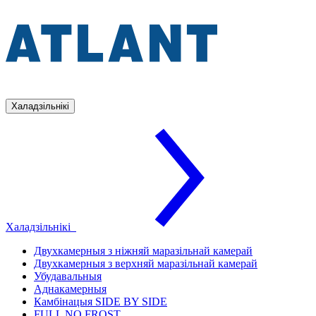
Халадзільнікі
Халадзільнікі
Двухкамерныя з ніжняй маразільнай камерай
Двухкамерныя з верхняй маразільнай камерай
Убудавальныя
Аднакамерныя
Камбінацыя SIDE BY SIDE
FULL NO FROST