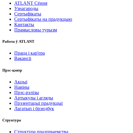
ATLANT Сёння
Узнагароды
Сертыфікаты
Сертыфікаты на прадукцыю
Кантакты
Прамысловы турызм
Работа ў ATLANT
Праца і кар'ера
Вакансіі
Прэс-цэнтр
Акцыі
Навіны
Прэс-рэлізы
Артыкулы і агляды
Прэзентацыі прадукцыі
Лагатып і брэндбук
Структура
Структура прадпрыемства