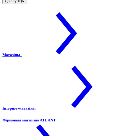
Дзе купіць
Магазіны
Інтэрнэт-магазіны
Фірмовыя магазіны ATLANT