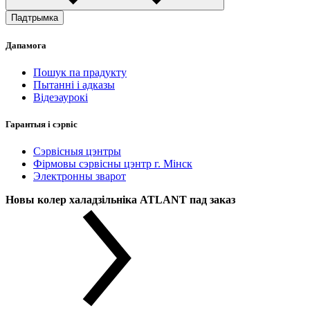
Падтрымка
Дапамога
Пошук па прадукту
Пытанні і адказы
Відеэаурокі
Гарантыя і сэрвіс
Сэрвісныя цэнтры
Фірмовы сэрвісны цэнтр г. Мінск
Электронны зварот
Новы колер халадзільніка ATLANT пад заказ