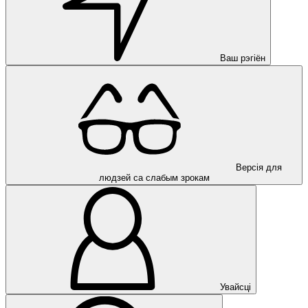
Ваш рэгіён
Версія для
людзей са слабым зрокам
Увайсці