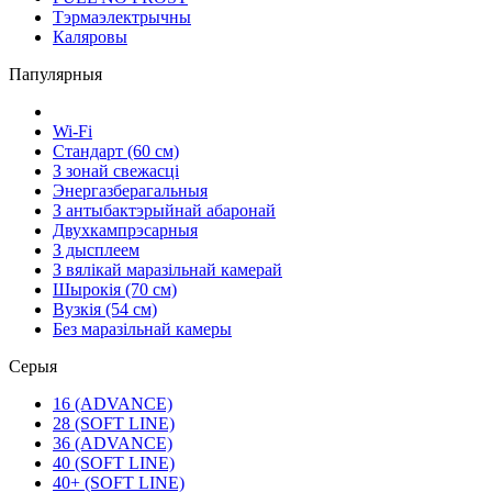
Тэрмаэлектрычны
Каляровы
Папулярныя
Wi-Fi
Стандарт (60 см)
З зонай свежасці
Энергазберагальныя
З антыбактэрыйнай абаронай
Двухкампрэсарныя
З дысплеем
З вялікай маразільнай камерай
Шырокія (70 см)
Вузкія (54 см)
Без маразільнай камеры
Серыя
16 (ADVANCE)
28 (SOFT LINE)
36 (ADVANCE)
40 (SOFT LINE)
40+ (SOFT LINE)