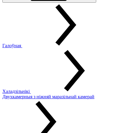
Галоўная
Халадзільнікі
Двухкамерныя з ніжняй маразільнай камерай