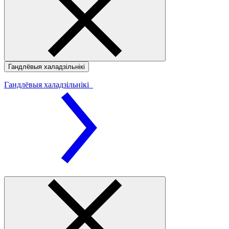
Гандлёвыя халадзільнікі
Гандлёвыя халадзільнікі