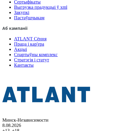
Сертыфікаты
Выгрузка прадукцыі ў xml
Закупкі
Пастаўшчыкам
Аб кампаніі
ATLANT Сёння
Праца і кар'ера
Акцыі
Спартыўны комплекс
Стратэгія і статут
Кантакты
Минск-Независимости
8.08.2026
+13..+18