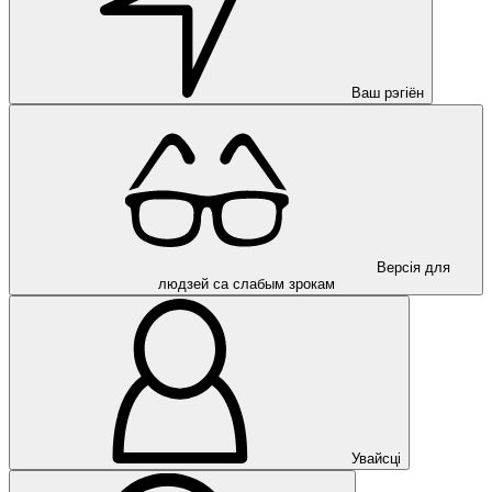
Ваш рэгіён
Версія для
людзей са слабым зрокам
Увайсці