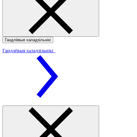
Гандлёвыя халадзільнікі
Гандлёвыя халадзільнікі