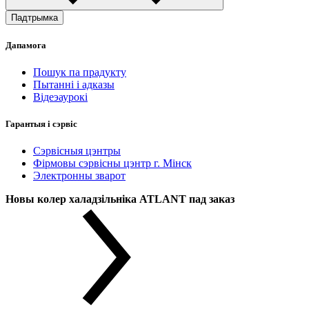
Падтрымка
Дапамога
Пошук па прадукту
Пытанні і адказы
Відеэаурокі
Гарантыя і сэрвіс
Сэрвісныя цэнтры
Фірмовы сэрвісны цэнтр г. Мінск
Электронны зварот
Новы колер халадзільніка ATLANT пад заказ