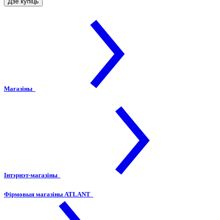
Дзе купіць
Магазіны
Інтэрнэт-магазіны
Фірмовыя магазіны ATLANT