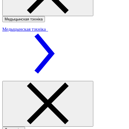
Медыцынская тэхніка
Медыцынская тэхніка