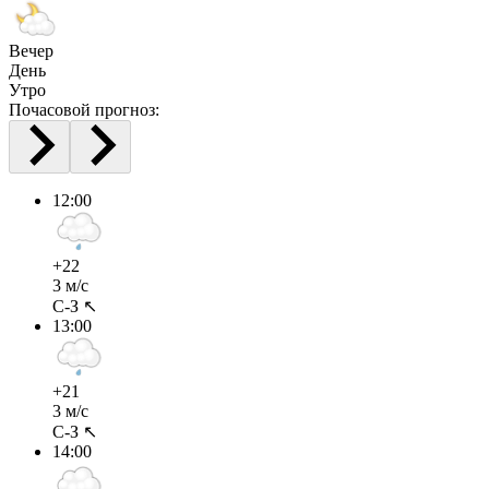
Вечер
День
Утро
Почасовой прогноз:
12:00
+22
3 м/с
С-З ↖
13:00
+21
3 м/с
С-З ↖
14:00