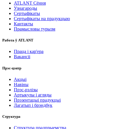
ATLANT Сёння
Узнагароды
Сертыфікаты
Сертыфікаты на прадукцыю
Кантакты
Прамысловы турызм
Работа ў ATLANT
Праца і кар'ера
Вакансіі
Прэс-цэнтр
Акцыі
Навіны
Прэс-рэлізы
Артыкулы і агляды
Прэзентацыі прадукцыі
Лагатып і брэндбук
Структура
Структура прадпрыемства