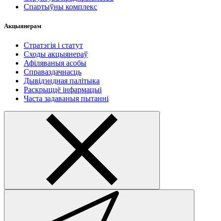
Спартыўны комплекс
Акцыянерам
Стратэгія і статут
Сходы акцыянераў
Афіляваныя асобы
Справаздачнасць
Дывідэндная палітыка
Раскрыццё інфармацыі
Часта задаваныя пытанні