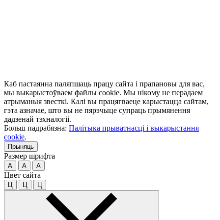
Каб пастаянна паляпшаць працу сайта і прапановы для вас,
мы выкарыстоўваем файлы cookie. Мы нікому не перадаем
атрыманыя звесткі. Калі вы працягваеце карыстацца сайтам,
гэта азначае, што вы не пярэчыце супраць прымянення
дадзенай тэхналогіі.
Больш падрабязна:
Палітыка прыватнасці і выкарыстання
cookie
.
Прыняць
Размер шрифта
A
A
A
Цвет сайта
Ц
Ц
Ц