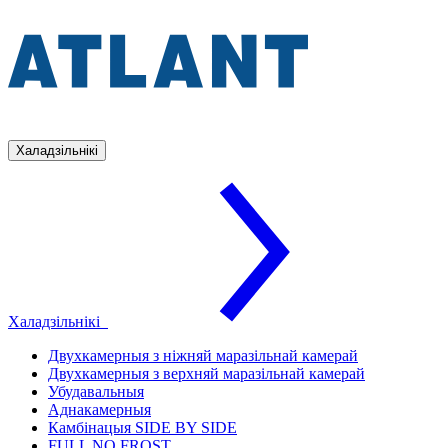
Халадзільнікі
Халадзільнікі
Двухкамерныя з ніжняй маразільнай камерай
Двухкамерныя з верхняй маразільнай камерай
Убудавальныя
Аднакамерныя
Камбінацыя SIDE BY SIDE
FULL NO FROST