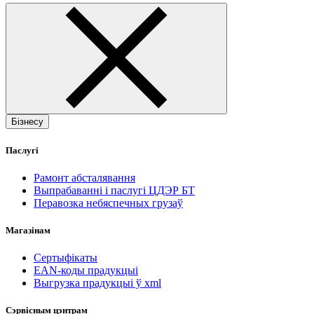
Бізнесу
Паслугі
Рамонт абсталявання
Выпрабаванні і паслугі ЦДЭР БТ
Перавозка небяспечных грузаў
Магазінам
Сертыфікаты
EAN-коды прадукцыі
Выгрузка прадукцыі ў xml
Сэрвісным цэнтрам