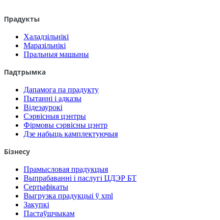
Прадукты
Халадзільнікі
Маразільнікі
Пральныя машыны
Падтрымка
Дапамога па прадукту
Пытанні і адказы
Відеэаурокі
Сэрвісныя цэнтры
Фірмовы сэрвісны цэнтр
Дзе набыць камплектуючыя
Бізнесу
Прамысловая прадукцыя
Выпрабаванні і паслугі ЦДЭР БТ
Сертыфікаты
Выгрузка прадукцыі ў xml
Закупкі
Пастаўшчыкам