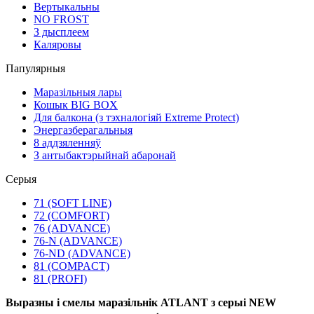
Вертыкальны
NO FROST
З дысплеем
Каляровы
Папулярныя
Маразільныя лары
Кошык BIG BOX
Для балкона (з тэхналогіяй Extreme Protect)
Энергазберагальныя
8 аддзяленняў
З антыбактэрыйнай абаронай
Серыя
71 (SOFT LINE)
72 (COMFORT)
76 (ADVANCE)
76-N (ADVANCE)
76-ND (ADVANCE)
81 (COMPACT)
81 (PROFI)
Выразны і смелы маразільнік ATLANT з серыі NEW