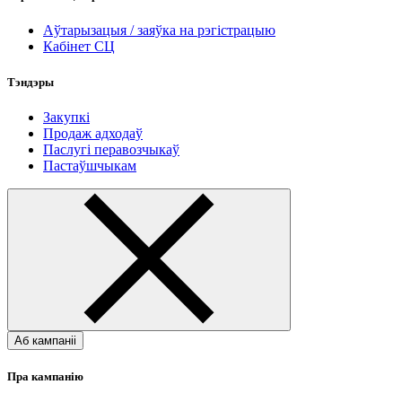
Аўтарызацыя / заяўка на рэгістрацыю
Кабінет СЦ
Тэндэры
Закупкі
Продаж адходаў
Паслугі перавозчыкаў
Пастаўшчыкам
Аб кампаніі
Пра кампанію