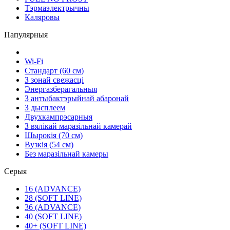
Тэрмаэлектрычны
Каляровы
Папулярныя
Wi-Fi
Стандарт (60 см)
З зонай свежасці
Энергазберагальныя
З антыбактэрыйнай абаронай
З дысплеем
Двухкампрэсарныя
З вялікай маразільнай камерай
Шырокія (70 см)
Вузкія (54 см)
Без маразільнай камеры
Серыя
16 (ADVANCE)
28 (SOFT LINE)
36 (ADVANCE)
40 (SOFT LINE)
40+ (SOFT LINE)