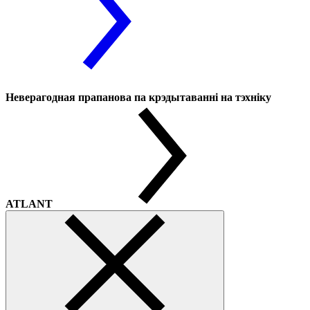
Неверагодная прапанова па крэдытаванні на тэхніку
ATLANT