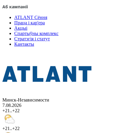
Аб кампаніі
ATLANT Сёння
Праца і кар'ера
Акцыі
Спартыўны комплекс
Стратэгія і статут
Кантакты
Минск-Независимости
7.08.2026
+21..+22
+21..+22