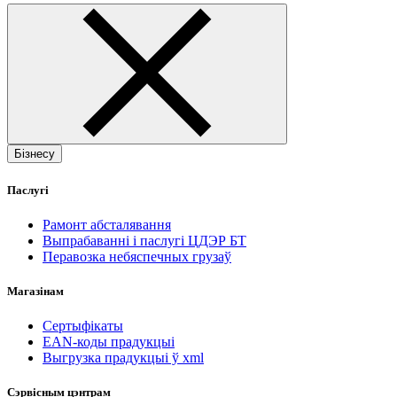
Бізнесу
Паслугі
Рамонт абсталявання
Выпрабаванні і паслугі ЦДЭР БТ
Перавозка небяспечных грузаў
Магазінам
Сертыфікаты
EAN-коды прадукцыі
Выгрузка прадукцыі ў xml
Сэрвісным цэнтрам