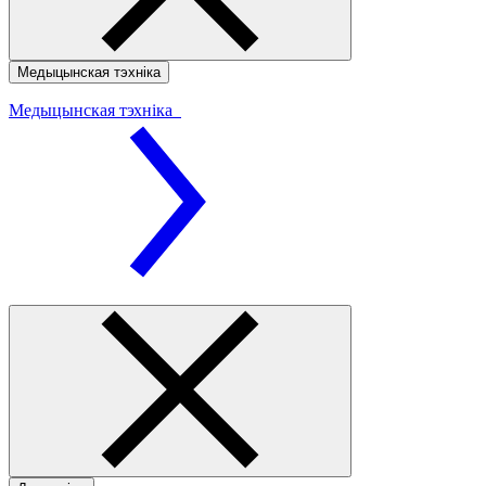
Медыцынская тэхніка
Медыцынская тэхніка