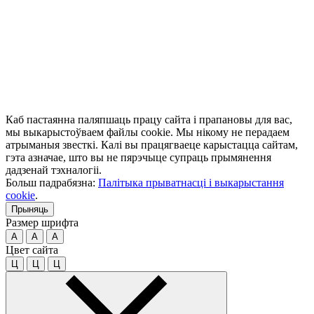
Каб пастаянна паляпшаць працу сайта і прапановы для вас,
мы выкарыстоўваем файлы cookie. Мы нікому не перадаем
атрыманыя звесткі. Калі вы працягваеце карыстацца сайтам,
гэта азначае, што вы не пярэчыце супраць прымянення
дадзенай тэхналогіі.
Больш падрабязна:
Палітыка прыватнасці і выкарыстання
cookie
.
Прыняць
Размер шрифта
A
A
A
Цвет сайта
Ц
Ц
Ц