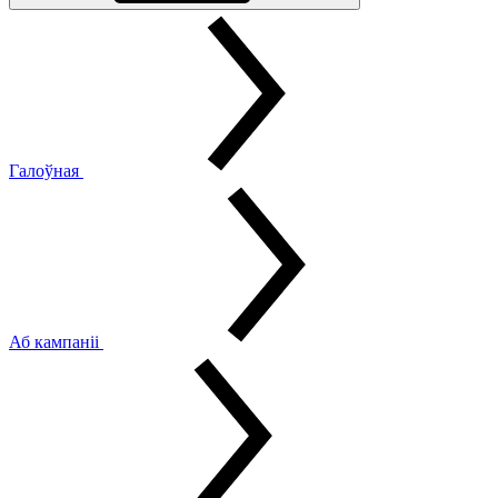
Галоўная
Аб кампаніі