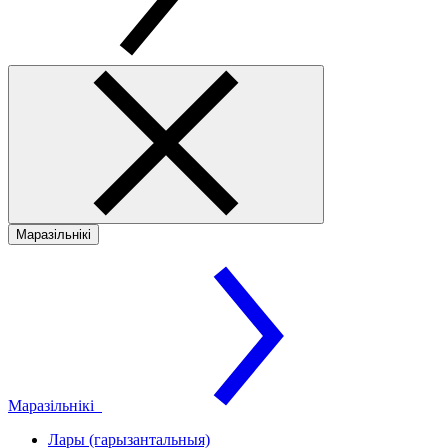
Маразільнікі
Маразільнікі
Лары (гарызантальныя)