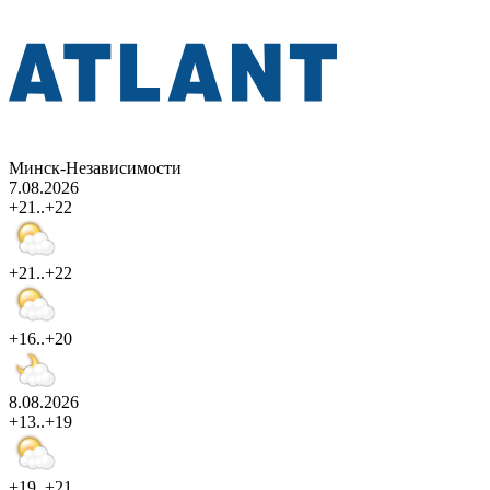
Минск-Независимости
7.08.2026
+21..+22
+21..+22
+16..+20
8.08.2026
+13..+19
+19..+21