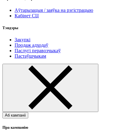
Аўтарызацыя / заяўка на рэгістрацыю
Кабінет СЦ
Тэндэры
Закупкі
Продаж адходаў
Паслугі перавозчыкаў
Пастаўшчыкам
Аб кампаніі
Пра кампанію