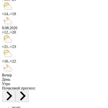
+14..+19
9.08.2026
+12..+20
+21..+23
+16..+22
Вечер
День
Утро
Почасовой прогноз: