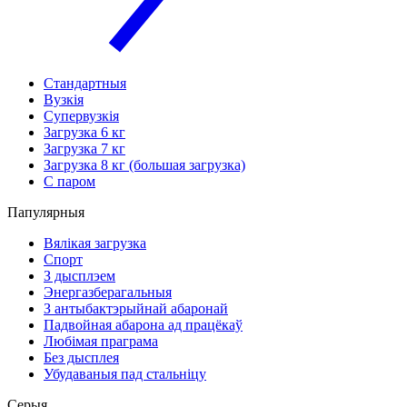
Стандартныя
Вузкія
Супервузкія
Загрузка 6 кг
Загрузка 7 кг
Загрузка 8 кг (большая загрузка)
С паром
Папулярныя
Вялікая загрузка
Спорт
З дысплэем
Энергазберагальныя
З антыбактэрыйнай абаронай
Падвойная абарона ад працёкаў
Любімая праграма
Без дысплея
Убудаваныя пад стальніцу
Серыя