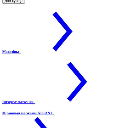
Дзе купіць
Магазіны
Інтэрнэт-магазіны
Фірмовыя магазіны ATLANT