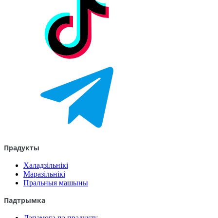
Прадукты
Халадзільнікі
Маразільнікі
Пральныя машыны
Падтрымка
Дапамога па прадукту