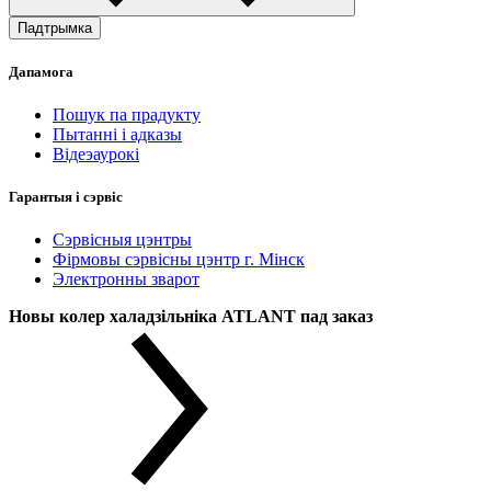
Падтрымка
Дапамога
Пошук па прадукту
Пытанні і адказы
Відеэаурокі
Гарантыя і сэрвіс
Сэрвісныя цэнтры
Фірмовы сэрвісны цэнтр г. Мінск
Электронны зварот
Новы колер халадзільніка ATLANT пад заказ