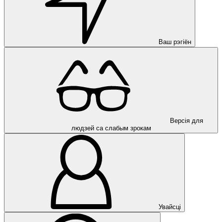
Ваш рэгіён
Версія для
людзей са слабым зрокам
Увайсці