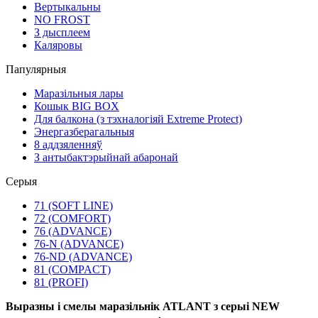
Вертыкальны
NO FROST
З дысплеем
Каляровы
Папулярныя
Маразільныя лары
Кошык BIG BOX
Для балкона (з тэхналогіяй Extreme Protect)
Энергазберагальныя
8 аддзяленняў
З антыбактэрыйнай абаронай
Серыя
71 (SOFT LINE)
72 (COMFORT)
76 (ADVANCE)
76-N (ADVANCE)
76-ND (ADVANCE)
81 (COMPACT)
81 (PROFI)
Выразны і смелы маразільнік ATLANT з серыі NEW