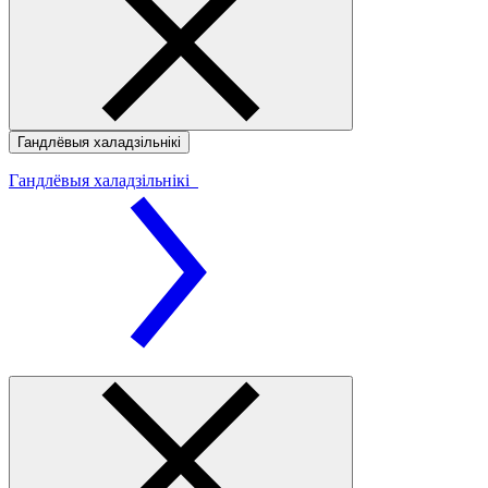
Гандлёвыя халадзільнікі
Гандлёвыя халадзільнікі