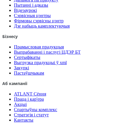
Пытанні і адказы
Відеэаурокі
Сэрвісныя цэнтры
Фірмовы сэрвісны цэнтр
Дзе набыць камплектуючыя
Бізнесу
Прамысловая прадукцыя
Выпрабаванні і паслугі ЦДЭР БТ
Сертыфікаты
Выгрузка прадукцыі ў xml
Закупкі
Пастаўшчыкам
Аб кампаніі
ATLANT Сёння
Праца і кар'ера
Акцыі
Спартыўны комплекс
Стратэгія і статут
Кантакты