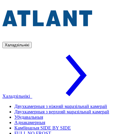
Халадзільнікі
Халадзільнікі
Двухкамерныя з ніжняй маразільнай камерай
Двухкамерныя з верхняй маразільнай камерай
Убудавальныя
Аднакамерныя
Камбінацыя SIDE BY SIDE
FULL NO FROST