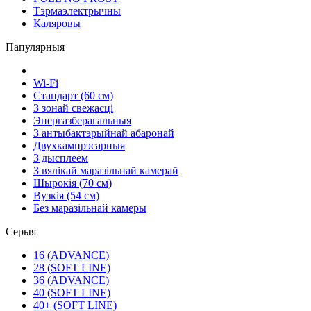
Тэрмаэлектрычны
Каляровы
Папулярныя
Wi-Fi
Стандарт (60 см)
З зонай свежасці
Энергазберагальныя
З антыбактэрыйнай абаронай
Двухкампрэсарныя
З дысплеем
З вялікай маразільнай камерай
Шырокія (70 см)
Вузкія (54 см)
Без маразільнай камеры
Серыя
16 (ADVANCE)
28 (SOFT LINE)
36 (ADVANCE)
40 (SOFT LINE)
40+ (SOFT LINE)