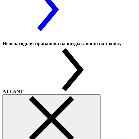
Неверагодная прапанова па крэдытаванні на тэхніку
ATLANT