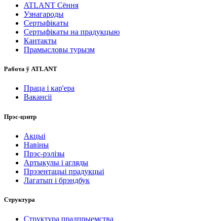
ATLANT Сёння
Узнагароды
Сертыфікаты
Сертыфікаты на прадукцыю
Кантакты
Прамысловы турызм
Работа ў ATLANT
Праца і кар'ера
Вакансіі
Прэс-цэнтр
Акцыі
Навіны
Прэс-рэлізы
Артыкулы і агляды
Прэзентацыі прадукцыі
Лагатып і брэндбук
Структура
Структура прадпрыемства