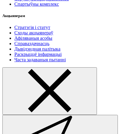
Спартыўны комплекс
Акцыянерам
Стратэгія і статут
Сходы акцыянераў
Афіляваныя асобы
Справаздачнасць
Дывідэндная палітыка
Раскрыццё інфармацыі
Часта задаваныя пытанні