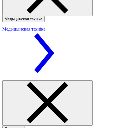
Медыцынская тэхніка
Медыцынская тэхніка