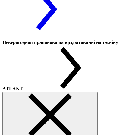
Неверагодная прапанова па крэдытаванні на тэхніку
ATLANT