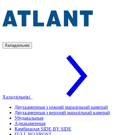
Халадзільнікі
Халадзільнікі
Двухкамерныя з ніжняй маразільнай камерай
Двухкамерныя з верхняй маразільнай камерай
Убудавальныя
Аднакамерныя
Камбінацыя SIDE BY SIDE
FULL NO FROST