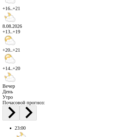
+16..+21
8.08.2026
+13..+19
+20..+21
+14..+20
Вечер
День
Утро
Почасовой прогноз:
23:00