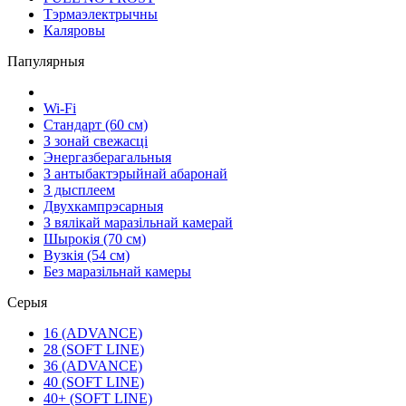
Тэрмаэлектрычны
Каляровы
Папулярныя
Wi-Fi
Стандарт (60 см)
З зонай свежасці
Энергазберагальныя
З антыбактэрыйнай абаронай
З дысплеем
Двухкампрэсарныя
З вялікай маразільнай камерай
Шырокія (70 см)
Вузкія (54 см)
Без маразільнай камеры
Серыя
16 (ADVANCE)
28 (SOFT LINE)
36 (ADVANCE)
40 (SOFT LINE)
40+ (SOFT LINE)