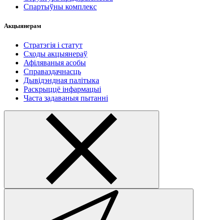
Спартыўны комплекс
Акцыянерам
Стратэгія і статут
Сходы акцыянераў
Афіляваныя асобы
Справаздачнасць
Дывідэндная палітыка
Раскрыццё інфармацыі
Часта задаваныя пытанні