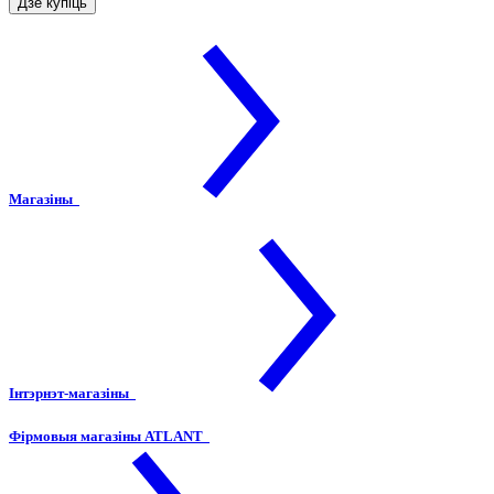
Дзе купіць
Магазіны
Інтэрнэт-магазіны
Фірмовыя магазіны ATLANT