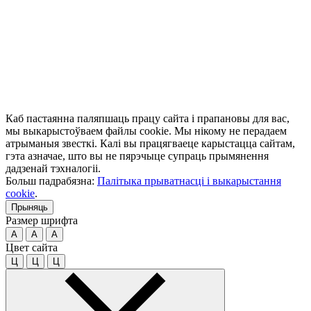
Каб пастаянна паляпшаць працу сайта і прапановы для вас,
мы выкарыстоўваем файлы cookie. Мы нікому не перадаем
атрыманыя звесткі. Калі вы працягваеце карыстацца сайтам,
гэта азначае, што вы не пярэчыце супраць прымянення
дадзенай тэхналогіі.
Больш падрабязна:
Палітыка прыватнасці і выкарыстання
cookie
.
Прыняць
Размер шрифта
A
A
A
Цвет сайта
Ц
Ц
Ц