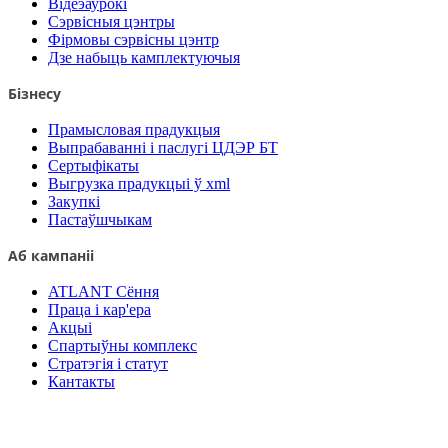
Відеэаурокі
Сэрвісныя цэнтры
Фірмовы сэрвісны цэнтр
Дзе набыць камплектуючыя
Бізнесу
Прамысловая прадукцыя
Выпрабаванні і паслугі ЦДЭР БТ
Сертыфікаты
Выгрузка прадукцыі ў xml
Закупкі
Пастаўшчыкам
Аб кампаніі
ATLANT Сёння
Праца і кар'ера
Акцыі
Спартыўны комплекс
Стратэгія і статут
Кантакты