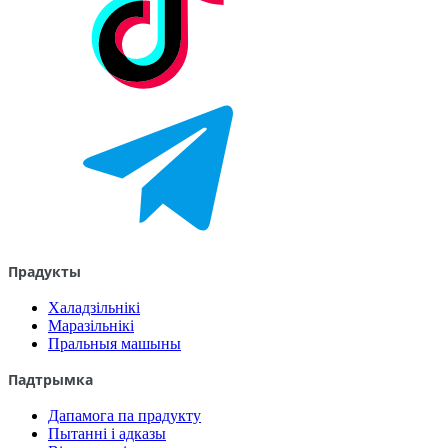
Прадукты
Халадзільнікі
Маразільнікі
Пральныя машыны
Падтрымка
Дапамога па прадукту
Пытанні і адказы