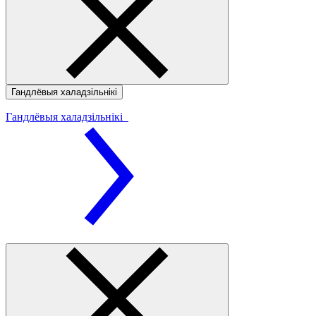
Гандлёвыя халадзільнікі
Гандлёвыя халадзільнікі