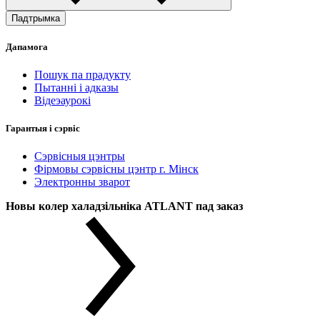
Падтрымка
Дапамога
Пошук па прадукту
Пытанні і адказы
Відеэаурокі
Гарантыя і сэрвіс
Сэрвісныя цэнтры
Фірмовы сэрвісны цэнтр г. Мінск
Электронны зварот
Новы колер халадзільніка ATLANT пад заказ