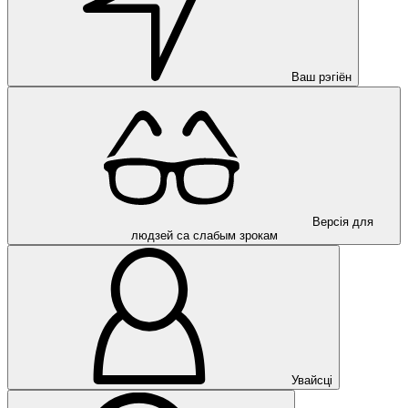
Ваш рэгіён
Версія для
людзей са слабым зрокам
Увайсці