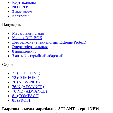
Вертыкальны
NO FROST
З дысплеем
Каляровы
Папулярныя
Маразільныя лары
Кошык BIG BOX
Для балкона (з тэхналогіяй Extreme Protect)
Энергазберагальныя
8 аддзяленняў
З антыбактэрыйнай абаронай
Серыя
71 (SOFT LINE)
72 (COMFORT)
76 (ADVANCE)
76-N (ADVANCE)
76-ND (ADVANCE)
81 (COMPACT)
81 (PROFI)
Выразны і смелы маразільнік ATLANT з серыі NEW