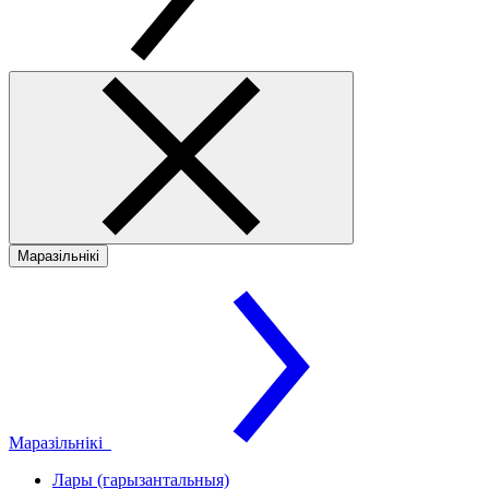
Маразільнікі
Маразільнікі
Лары (гарызантальныя)