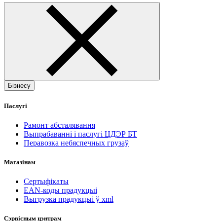
Бізнесу
Паслугі
Рамонт абсталявання
Выпрабаванні і паслугі ЦДЭР БТ
Перавозка небяспечных грузаў
Магазінам
Сертыфікаты
EAN-коды прадукцыі
Выгрузка прадукцыі ў xml
Сэрвісным цэнтрам