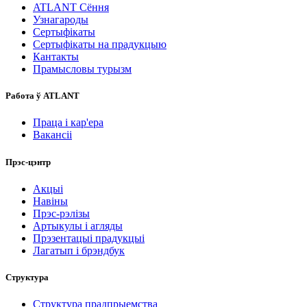
ATLANT Сёння
Узнагароды
Сертыфікаты
Сертыфікаты на прадукцыю
Кантакты
Прамысловы турызм
Работа ў ATLANT
Праца і кар'ера
Вакансіі
Прэс-цэнтр
Акцыі
Навіны
Прэс-рэлізы
Артыкулы і агляды
Прэзентацыі прадукцыі
Лагатып і брэндбук
Структура
Структура прадпрыемства