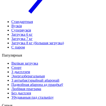
Стандартныя
Вузкія
Супервузкія
Загрузка 6 кг
Загрузка 7 кг
Загрузка 8 кг (большая загрузка)
С паром
Папулярныя
Вялікая загрузка
Спорт
З дысплэем
Энергазберагальныя
З антыбактэрыйнай абаронай
Падвойная абарона ад працёкаў
Любімая праграма
Без дысплея
Убудаваныя пад стальніцу
Серыя