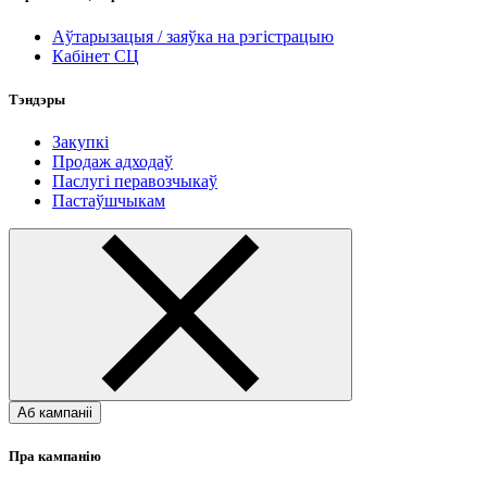
Аўтарызацыя / заяўка на рэгістрацыю
Кабінет СЦ
Тэндэры
Закупкі
Продаж адходаў
Паслугі перавозчыкаў
Пастаўшчыкам
Аб кампаніі
Пра кампанію