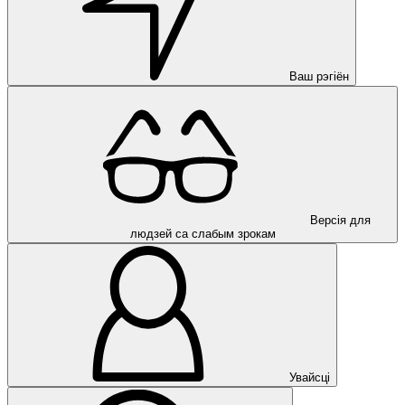
Ваш рэгіён
Версія для
людзей са слабым зрокам
Увайсці