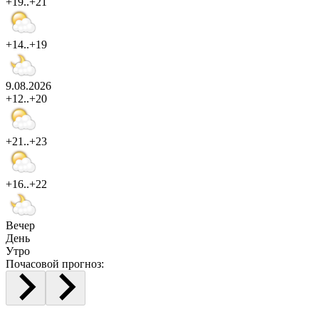
+19..+21
+14..+19
9.08.2026
+12..+20
+21..+23
+16..+22
Вечер
День
Утро
Почасовой прогноз: