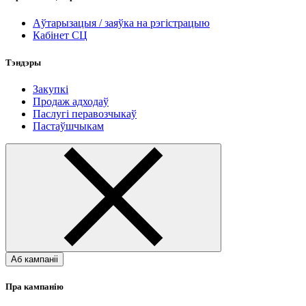
Аўтарызацыя / заяўка на рэгістрацыю
Кабінет СЦ
Тэндэры
Закупкі
Продаж адходаў
Паслугі перавозчыкаў
Пастаўшчыкам
Аб кампаніі
Пра кампанію