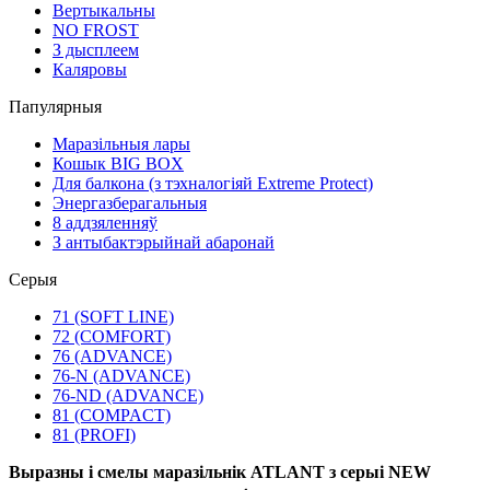
Вертыкальны
NO FROST
З дысплеем
Каляровы
Папулярныя
Маразільныя лары
Кошык BIG BOX
Для балкона (з тэхналогіяй Extreme Protect)
Энергазберагальныя
8 аддзяленняў
З антыбактэрыйнай абаронай
Серыя
71 (SOFT LINE)
72 (COMFORT)
76 (ADVANCE)
76-N (ADVANCE)
76-ND (ADVANCE)
81 (COMPACT)
81 (PROFI)
Выразны і смелы маразільнік ATLANT з серыі NEW