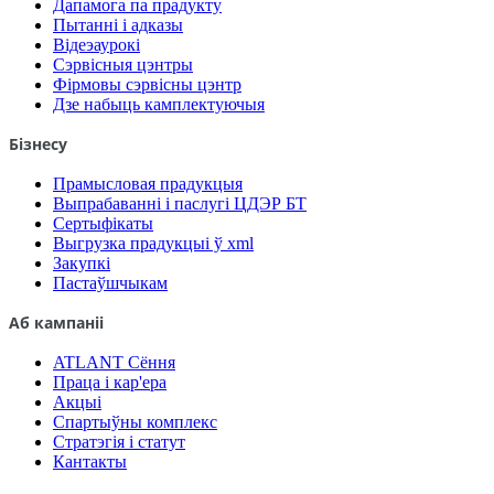
Дапамога па прадукту
Пытанні і адказы
Відеэаурокі
Сэрвісныя цэнтры
Фірмовы сэрвісны цэнтр
Дзе набыць камплектуючыя
Бізнесу
Прамысловая прадукцыя
Выпрабаванні і паслугі ЦДЭР БТ
Сертыфікаты
Выгрузка прадукцыі ў xml
Закупкі
Пастаўшчыкам
Аб кампаніі
ATLANT Сёння
Праца і кар'ера
Акцыі
Спартыўны комплекс
Стратэгія і статут
Кантакты