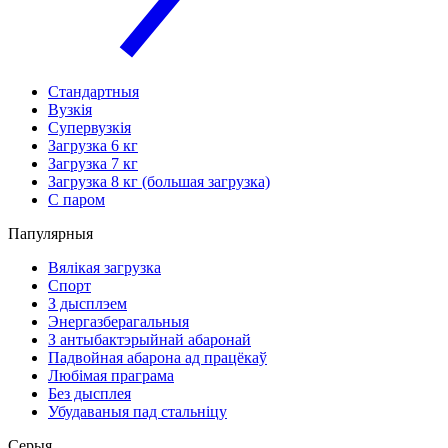
Стандартныя
Вузкія
Супервузкія
Загрузка 6 кг
Загрузка 7 кг
Загрузка 8 кг (большая загрузка)
С паром
Папулярныя
Вялікая загрузка
Спорт
З дысплэем
Энергазберагальныя
З антыбактэрыйнай абаронай
Падвойная абарона ад працёкаў
Любімая праграма
Без дысплея
Убудаваныя пад стальніцу
Серыя