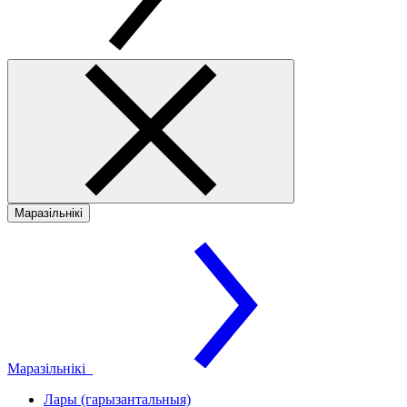
Маразільнікі
Маразільнікі
Лары (гарызантальныя)