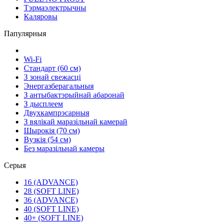
Тэрмаэлектрычны
Каляровы
Папулярныя
Wi-Fi
Стандарт (60 см)
З зонай свежасці
Энергазберагальныя
З антыбактэрыйнай абаронай
З дысплеем
Двухкампрэсарныя
З вялікай маразільнай камерай
Шырокія (70 см)
Вузкія (54 см)
Без маразільнай камеры
Серыя
16 (ADVANCE)
28 (SOFT LINE)
36 (ADVANCE)
40 (SOFT LINE)
40+ (SOFT LINE)