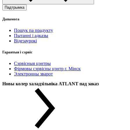
Падтрымка
Дапамога
Пошук па прадукту
Пытанні і адказы
Відеэаурокі
Гарантыя і сэрвіс
Сэрвісныя цэнтры
Фірмовы сэрвісны цэнтр г. Мінск
Электронны зварот
Новы колер халадзільніка ATLANT пад заказ