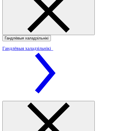
Гандлёвыя халадзільнікі
Гандлёвыя халадзільнікі