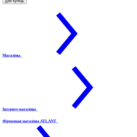
Дзе купіць
Магазіны
Інтэрнэт-магазіны
Фірмовыя магазіны ATLANT