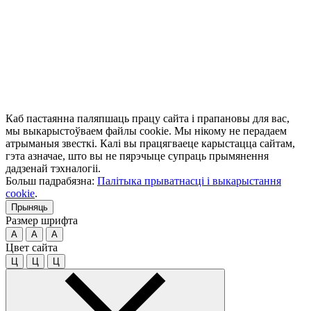
Каб пастаянна паляпшаць працу сайта і прапановы для вас,
мы выкарыстоўваем файлы cookie. Мы нікому не перадаем
атрыманыя звесткі. Калі вы працягваеце карыстацца сайтам,
гэта азначае, што вы не пярэчыце супраць прымянення
дадзенай тэхналогіі.
Больш падрабязна:
Палітыка прыватнасці і выкарыстання
cookie
.
Прыняць
Размер шрифта
A
A
A
Цвет сайта
Ц
Ц
Ц