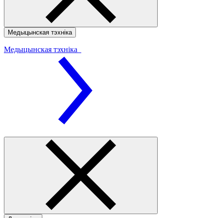
Медыцынская тэхніка
Медыцынская тэхніка