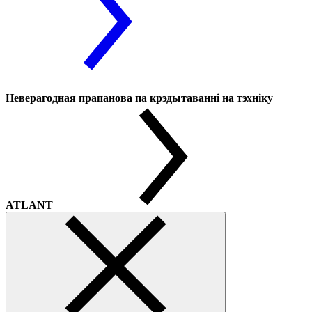
Неверагодная прапанова па крэдытаванні на тэхніку
ATLANT