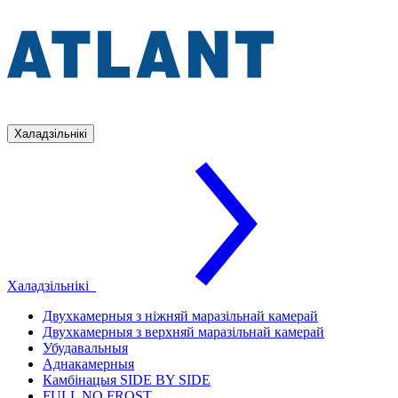
Халадзільнікі
Халадзільнікі
Двухкамерныя з ніжняй маразільнай камерай
Двухкамерныя з верхняй маразільнай камерай
Убудавальныя
Аднакамерныя
Камбінацыя SIDE BY SIDE
FULL NO FROST