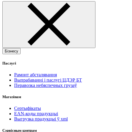
Бізнесу
Паслугі
Рамонт абсталявання
Выпрабаванні і паслугі ЦДЭР БТ
Перавозка небяспечных грузаў
Магазінам
Сертыфікаты
EAN-коды прадукцыі
Выгрузка прадукцыі ў xml
Сэрвісным цэнтрам