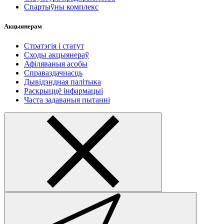
Спартыўны комплекс
Акцыянерам
Стратэгія і статут
Сходы акцыянераў
Афіляваныя асобы
Справаздачнасць
Дывідэндная палітыка
Раскрыццё інфармацыі
Часта задаваныя пытанні