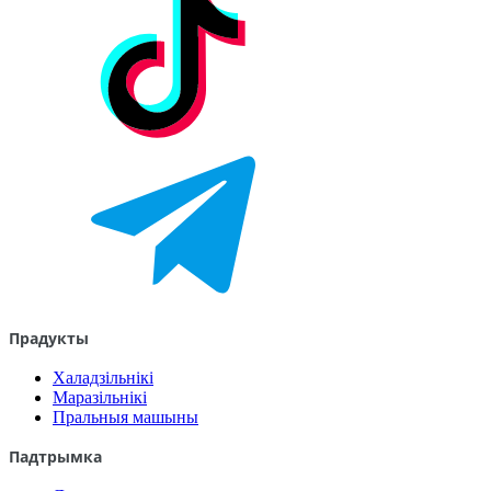
Прадукты
Халадзільнікі
Маразільнікі
Пральныя машыны
Падтрымка