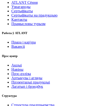
ATLANT Сёння
Узнагароды
Сертыфікаты
Сертыфікаты на прадукцыю
Кантакты
Прамысловы турызм
Работа ў ATLANT
Праца і кар'ера
Вакансіі
Прэс-цэнтр
Акцыі
Навіны
Прэс-рэлізы
Артыкулы і агляды
Прэзентацыі прадукцыі
Лагатып і брэндбук
Структура
Структура прадпрыемства