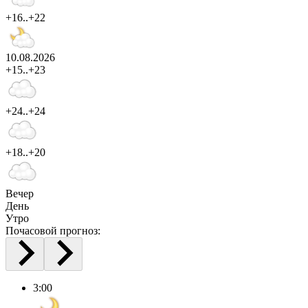
+16..+22
10.08.2026
+15..+23
+24..+24
+18..+20
Вечер
День
Утро
Почасовой прогноз:
3:00