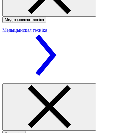
Медыцынская тэхніка
Медыцынская тэхніка