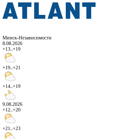
Минск-Независимости
8.08.2026
+13..+19
+19..+21
+14..+19
9.08.2026
+12..+20
+21..+23