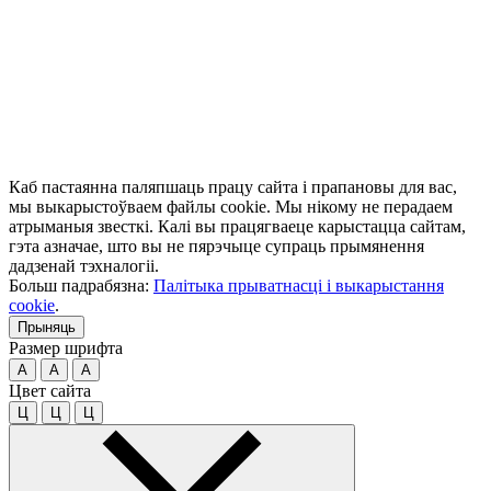
Каб пастаянна паляпшаць працу сайта і прапановы для вас,
мы выкарыстоўваем файлы cookie. Мы нікому не перадаем
атрыманыя звесткі. Калі вы працягваеце карыстацца сайтам,
гэта азначае, што вы не пярэчыце супраць прымянення
дадзенай тэхналогіі.
Больш падрабязна:
Палітыка прыватнасці і выкарыстання
cookie
.
Прыняць
Размер шрифта
A
A
A
Цвет сайта
Ц
Ц
Ц