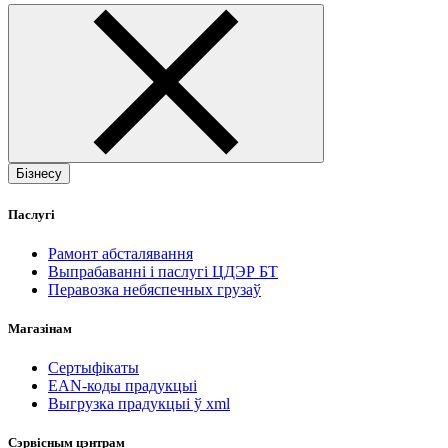
Бізнесу
Паслугі
Рамонт абсталявання
Выпрабаванні і паслугі ЦДЭР БТ
Перавозка небяспечных грузаў
Магазінам
Сертыфікаты
EAN-коды прадукцыі
Выгрузка прадукцыі ў xml
Сэрвісным цэнтрам