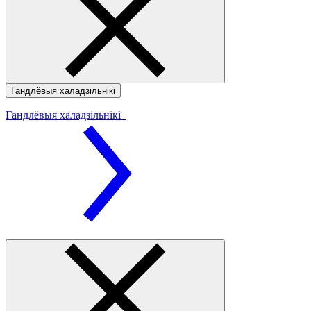
Гандлёвыя халадзільнікі
Гандлёвыя халадзільнікі