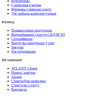
Відеэаурокі
Сэрвісныя цэнтры
Фірмовы сэрвісны цэнтр
Дзе набыць камплектуючыя
Бізнесу
Прамысловая прадукцыя
Выпрабаванні і паслугі ЦДЭР БТ
Сертыфікаты
Выгрузка прадукцыі ў xml
Закупкі
Пастаўшчыкам
Аб кампаніі
ATLANT Сёння
Праца і кар'ера
Акцыі
Спартыўны комплекс
Стратэгія і статут
Кантакты