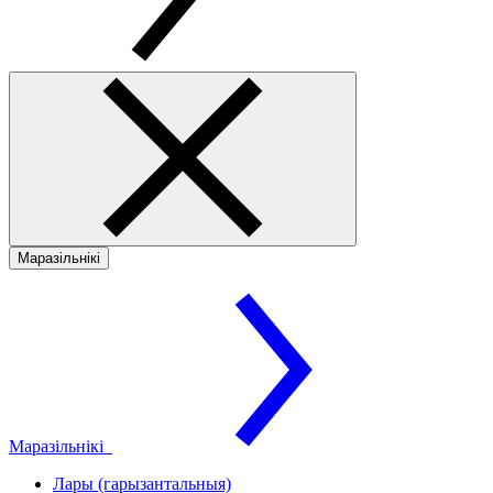
Маразільнікі
Маразільнікі
Лары (гарызантальныя)