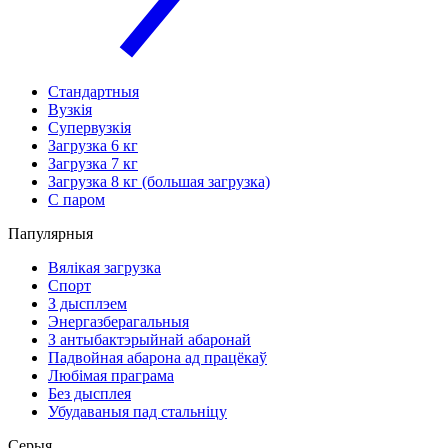
Стандартныя
Вузкія
Супервузкія
Загрузка 6 кг
Загрузка 7 кг
Загрузка 8 кг (большая загрузка)
С паром
Папулярныя
Вялікая загрузка
Спорт
З дысплэем
Энергазберагальныя
З антыбактэрыйнай абаронай
Падвойная абарона ад працёкаў
Любімая праграма
Без дысплея
Убудаваныя пад стальніцу
Серыя