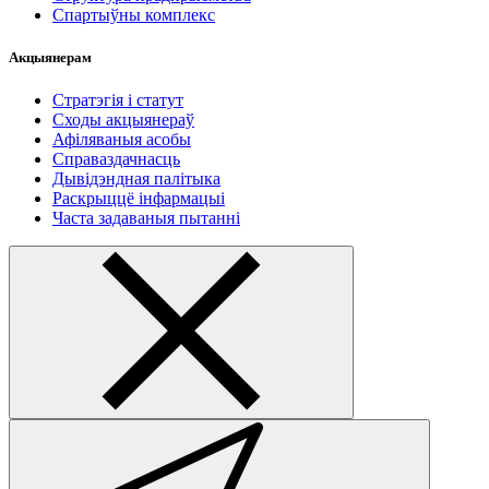
Спартыўны комплекс
Акцыянерам
Стратэгія і статут
Сходы акцыянераў
Афіляваныя асобы
Справаздачнасць
Дывідэндная палітыка
Раскрыццё інфармацыі
Часта задаваныя пытанні