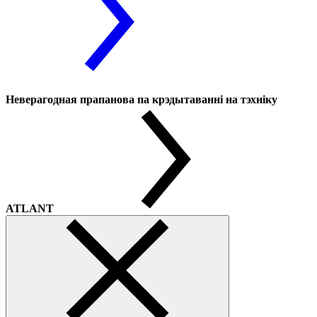
Неверагодная прапанова па крэдытаванні на тэхніку
ATLANT