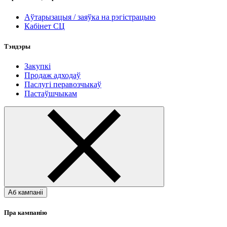
Аўтарызацыя / заяўка на рэгістрацыю
Кабінет СЦ
Тэндэры
Закупкі
Продаж адходаў
Паслугі перавозчыкаў
Пастаўшчыкам
Аб кампаніі
Пра кампанію