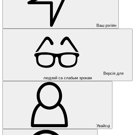
Ваш рэгіён
Версія для
людзей са слабым зрокам
Увайсці