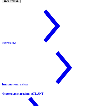
Дзе купіць
Магазіны
Інтэрнэт-магазіны
Фірмовыя магазіны ATLANT