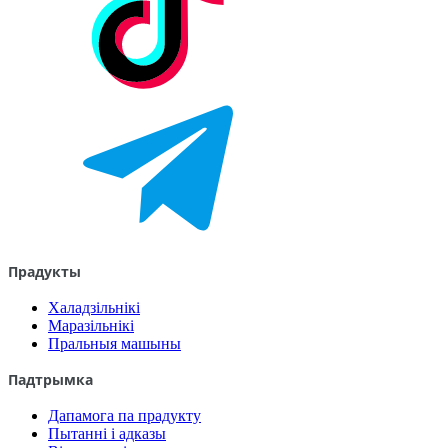
Прадукты
Халадзільнікі
Маразільнікі
Пральныя машыны
Падтрымка
Дапамога па прадукту
Пытанні і адказы