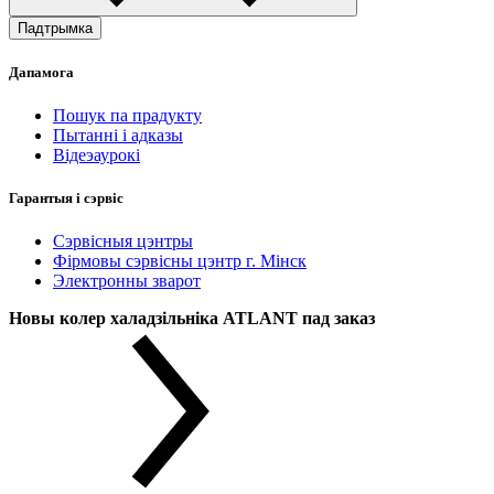
Падтрымка
Дапамога
Пошук па прадукту
Пытанні і адказы
Відеэаурокі
Гарантыя і сэрвіс
Сэрвісныя цэнтры
Фірмовы сэрвісны цэнтр г. Мінск
Электронны зварот
Новы колер халадзільніка ATLANT пад заказ