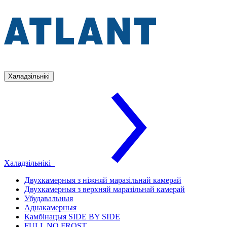
Халадзільнікі
Халадзільнікі
Двухкамерныя з ніжняй маразільнай камерай
Двухкамерныя з верхняй маразільнай камерай
Убудавальныя
Аднакамерныя
Камбінацыя SIDE BY SIDE
FULL NO FROST