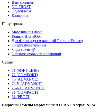
Вертыкальны
NO FROST
З дысплеем
Каляровы
Папулярныя
Маразільныя лары
Кошык BIG BOX
Для балкона (з тэхналогіяй Extreme Protect)
Энергазберагальныя
8 аддзяленняў
З антыбактэрыйнай абаронай
Серыя
71 (SOFT LINE)
72 (COMFORT)
76 (ADVANCE)
76-N (ADVANCE)
76-ND (ADVANCE)
81 (COMPACT)
81 (PROFI)
Выразны і смелы маразільнік ATLANT з серыі NEW