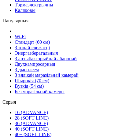
Тэрмаэлектрычны
Каляровы
Папулярныя
Wi-Fi
Стандарт (60 см)
З зонай свежасці
Энергазберагальныя
З антыбактэрыйнай абаронай
Двухкампрэсарныя
З дысплеем
З вялікай маразільнай камерай
Шырокія (70 см)
Вузкія (54 см)
Без маразільнай камеры
Серыя
16 (ADVANCE)
28 (SOFT LINE)
36 (ADVANCE)
40 (SOFT LINE)
40+ (SOFT LINE)