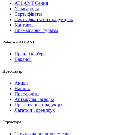
ATLANT Сёння
Узнагароды
Сертыфікаты
Сертыфікаты на прадукцыю
Кантакты
Прамысловы турызм
Работа ў ATLANT
Праца і кар'ера
Вакансіі
Прэс-цэнтр
Акцыі
Навіны
Прэс-рэлізы
Артыкулы і агляды
Прэзентацыі прадукцыі
Лагатып і брэндбук
Структура
Структура прадпрыемства