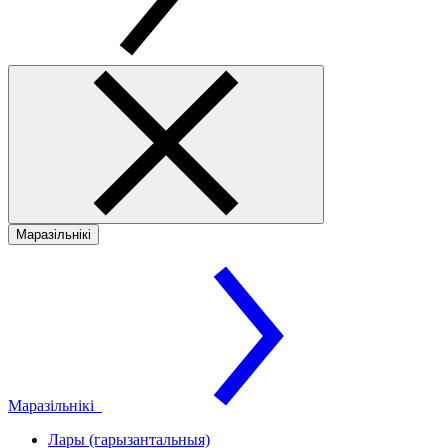
Маразільнікі
Маразільнікі
Лары (гарызантальныя)