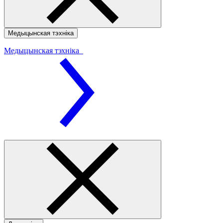
Медыцынская тэхніка
Медыцынская тэхніка