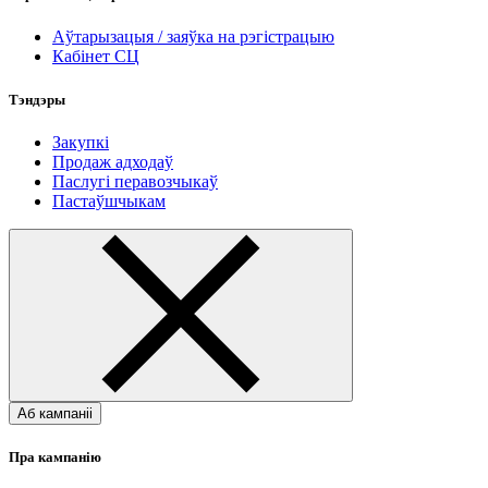
Аўтарызацыя / заяўка на рэгістрацыю
Кабінет СЦ
Тэндэры
Закупкі
Продаж адходаў
Паслугі перавозчыкаў
Пастаўшчыкам
Аб кампаніі
Пра кампанію