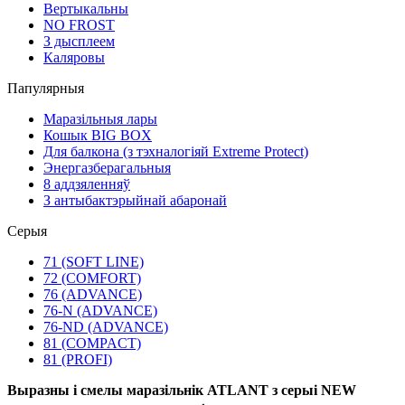
Вертыкальны
NO FROST
З дысплеем
Каляровы
Папулярныя
Маразільныя лары
Кошык BIG BOX
Для балкона (з тэхналогіяй Extreme Protect)
Энергазберагальныя
8 аддзяленняў
З антыбактэрыйнай абаронай
Серыя
71 (SOFT LINE)
72 (COMFORT)
76 (ADVANCE)
76-N (ADVANCE)
76-ND (ADVANCE)
81 (COMPACT)
81 (PROFI)
Выразны і смелы маразільнік ATLANT з серыі NEW