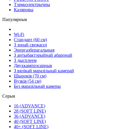
Тэрмаэлектрычны
Каляровы
Папулярныя
Wi-Fi
Стандарт (60 см)
З зонай свежасці
Энергазберагальныя
З антыбактэрыйнай абаронай
З дысплеем
Двухкампрэсарныя
З вялікай маразільнай камерай
Шырокія (70 см)
Вузкія (54 см)
Без маразільнай камеры
Серыя
16 (ADVANCE)
28 (SOFT LINE)
36 (ADVANCE)
40 (SOFT LINE)
40+ (SOFT LINE)