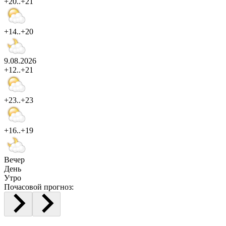
+20..+21
+14..+20
9.08.2026
+12..+21
+23..+23
+16..+19
Вечер
День
Утро
Почасовой прогноз: