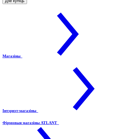
Дзе купіць
Магазіны
Інтэрнэт-магазіны
Фірмовыя магазіны ATLANT