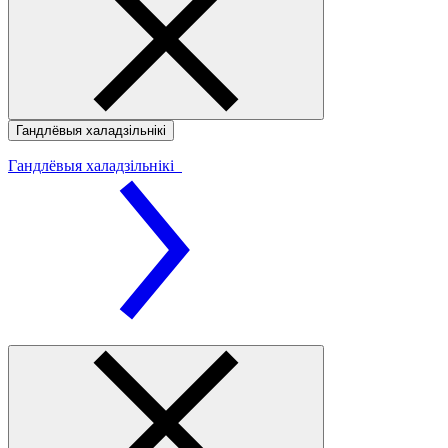
Гандлёвыя халадзільнікі
Гандлёвыя халадзільнікі