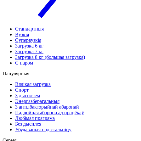
Стандартныя
Вузкія
Супервузкія
Загрузка 6 кг
Загрузка 7 кг
Загрузка 8 кг (большая загрузка)
С паром
Папулярныя
Вялікая загрузка
Спорт
З дысплэем
Энергазберагальныя
З антыбактэрыйнай абаронай
Падвойная абарона ад працёкаў
Любімая праграма
Без дысплея
Убудаваныя пад стальніцу
Серыя