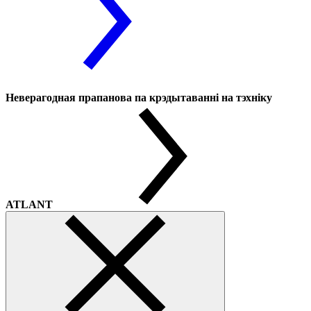
Неверагодная прапанова па крэдытаванні на тэхніку
ATLANT