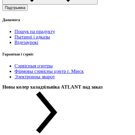
Падтрымка
Дапамога
Пошук па прадукту
Пытанні і адказы
Відеэаурокі
Гарантыя і сэрвіс
Сэрвісныя цэнтры
Фірмовы сэрвісны цэнтр г. Мінск
Электронны зварот
Новы колер халадзільніка ATLANT пад заказ