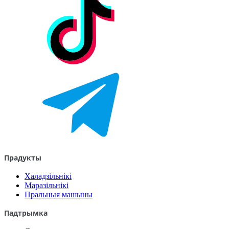
Прадукты
Халадзільнікі
Маразільнікі
Пральныя машыны
Падтрымка