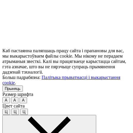
Каб пастаянна паляпшаць працу сайта і прапановы для вас,
мы выкарыстоўваем файлы cookie. Мы нікому не перадаем
атрыманыя звесткі. Калі вы працягваеце карыстацца сайтам,
гэта азначае, што вы не пярэчыце супраць прымянення
дадзенай тэхналогіі.
Больш падрабязна:
Палітыка прыватнасці і выкарыстання
cookie
.
Прыняць
Размер шрифта
A
A
A
Цвет сайта
Ц
Ц
Ц