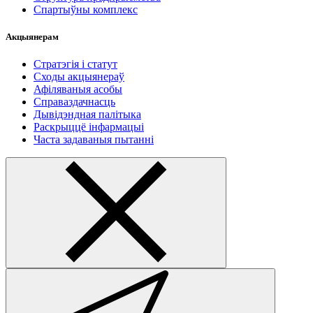
Спартыўны комплекс
Акцыянерам
Стратэгія і статут
Сходы акцыянераў
Афіляваныя асобы
Справаздачнасць
Дывідэндная палітыка
Раскрыццё інфармацыі
Часта задаваныя пытанні