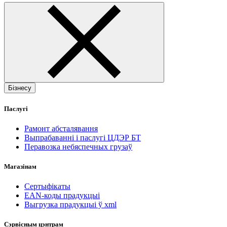
Бізнесу
Паслугі
Рамонт абсталявання
Выпрабаванні і паслугі ЦДЭР БТ
Перавозка небяспечных грузаў
Магазінам
Сертыфікаты
EAN-коды прадукцыі
Выгрузка прадукцыі ў xml
Сэрвісным цэнтрам