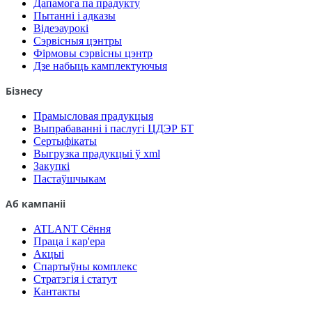
Дапамога па прадукту
Пытанні і адказы
Відеэаурокі
Сэрвісныя цэнтры
Фірмовы сэрвісны цэнтр
Дзе набыць камплектуючыя
Бізнесу
Прамысловая прадукцыя
Выпрабаванні і паслугі ЦДЭР БТ
Сертыфікаты
Выгрузка прадукцыі ў xml
Закупкі
Пастаўшчыкам
Аб кампаніі
ATLANT Сёння
Праца і кар'ера
Акцыі
Спартыўны комплекс
Стратэгія і статут
Кантакты