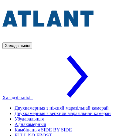
Халадзільнікі
Халадзільнікі
Двухкамерныя з ніжняй маразільнай камерай
Двухкамерныя з верхняй маразільнай камерай
Убудавальныя
Аднакамерныя
Камбінацыя SIDE BY SIDE
FULL NO FROST