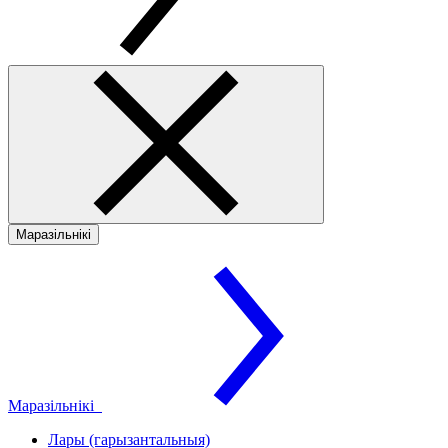
Маразільнікі
Маразільнікі
Лары (гарызантальныя)