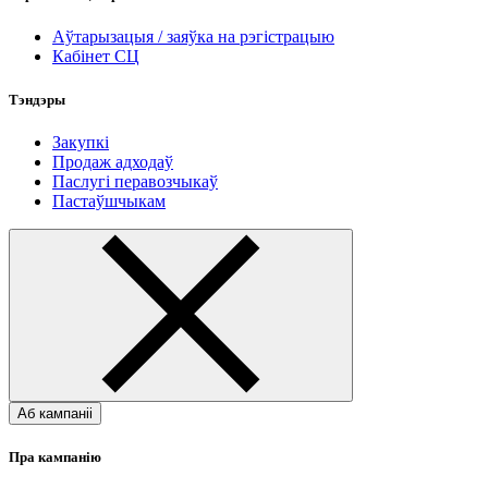
Аўтарызацыя / заяўка на рэгістрацыю
Кабінет СЦ
Тэндэры
Закупкі
Продаж адходаў
Паслугі перавозчыкаў
Пастаўшчыкам
Аб кампаніі
Пра кампанію