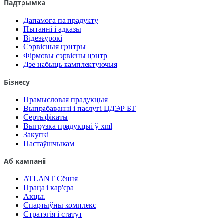
Падтрымка
Дапамога па прадукту
Пытанні і адказы
Відеэаурокі
Сэрвісныя цэнтры
Фірмовы сэрвісны цэнтр
Дзе набыць камплектуючыя
Бізнесу
Прамысловая прадукцыя
Выпрабаванні і паслугі ЦДЭР БТ
Сертыфікаты
Выгрузка прадукцыі ў xml
Закупкі
Пастаўшчыкам
Аб кампаніі
ATLANT Сёння
Праца і кар'ера
Акцыі
Спартыўны комплекс
Стратэгія і статут