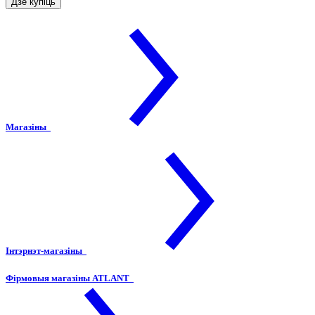
Дзе купіць
Магазіны
Інтэрнэт-магазіны
Фірмовыя магазіны ATLANT