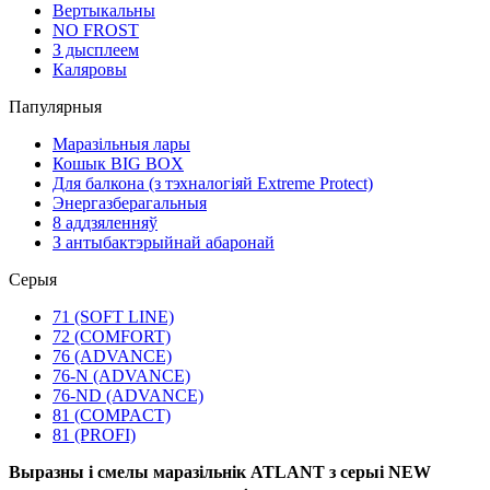
Вертыкальны
NO FROST
З дысплеем
Каляровы
Папулярныя
Маразільныя лары
Кошык BIG BOX
Для балкона (з тэхналогіяй Extreme Protect)
Энергазберагальныя
8 аддзяленняў
З антыбактэрыйнай абаронай
Серыя
71 (SOFT LINE)
72 (COMFORT)
76 (ADVANCE)
76-N (ADVANCE)
76-ND (ADVANCE)
81 (COMPACT)
81 (PROFI)
Выразны і смелы маразільнік ATLANT з серыі NEW