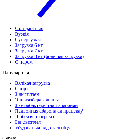
Стандартныя
Вузкія
Супервузкія
Загрузка 6 кг
Загрузка 7 кг
Загрузка 8 кг (большая загрузка)
С паром
Папулярныя
Вялікая загрузка
Спорт
З дысплэем
Энергазберагальныя
З антыбактэрыйнай абаронай
Падвойная абарона ад працёкаў
Любімая праграма
Без дысплея
Убудаваныя пад стальніцу
Серыя