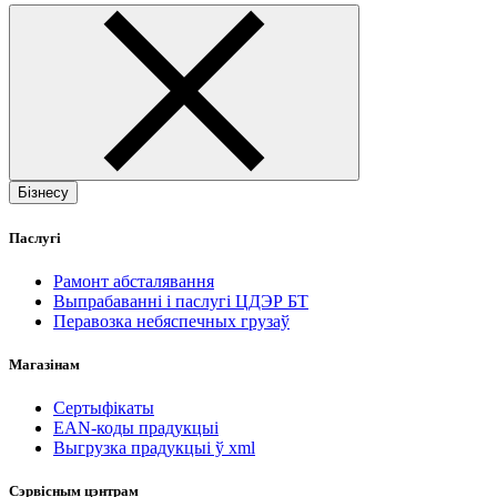
Бізнесу
Паслугі
Рамонт абсталявання
Выпрабаванні і паслугі ЦДЭР БТ
Перавозка небяспечных грузаў
Магазінам
Сертыфікаты
EAN-коды прадукцыі
Выгрузка прадукцыі ў xml
Сэрвісным цэнтрам