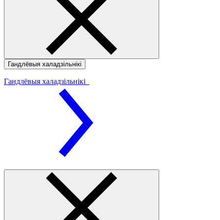
Гандлёвыя халадзільнікі
Гандлёвыя халадзільнікі