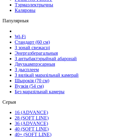
Тэрмаэлектрычны
Каляровы
Папулярныя
Wi-Fi
Стандарт (60 см)
З зонай свежасці
Энергазберагальныя
З антыбактэрыйнай абаронай
Двухкампрэсарныя
З дысплеем
З вялікай маразільнай камерай
Шырокія (70 см)
Вузкія (54 см)
Без маразільнай камеры
Серыя
16 (ADVANCE)
28 (SOFT LINE)
36 (ADVANCE)
40 (SOFT LINE)
40+ (SOFT LINE)