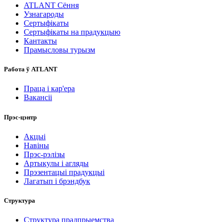
ATLANT Сёння
Узнагароды
Сертыфікаты
Сертыфікаты на прадукцыю
Кантакты
Прамысловы турызм
Работа ў ATLANT
Праца і кар'ера
Вакансіі
Прэс-цэнтр
Акцыі
Навіны
Прэс-рэлізы
Артыкулы і агляды
Прэзентацыі прадукцыі
Лагатып і брэндбук
Структура
Структура прадпрыемства