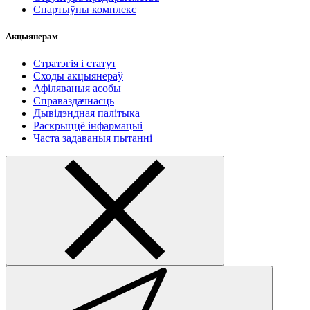
Спартыўны комплекс
Акцыянерам
Стратэгія і статут
Сходы акцыянераў
Афіляваныя асобы
Справаздачнасць
Дывідэндная палітыка
Раскрыццё інфармацыі
Часта задаваныя пытанні