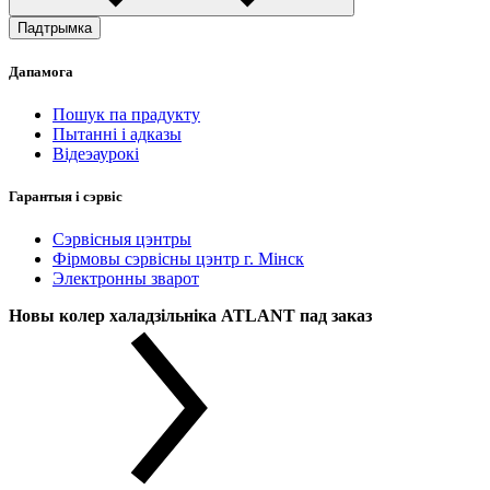
Падтрымка
Дапамога
Пошук па прадукту
Пытанні і адказы
Відеэаурокі
Гарантыя і сэрвіс
Сэрвісныя цэнтры
Фірмовы сэрвісны цэнтр г. Мінск
Электронны зварот
Новы колер халадзільніка ATLANT пад заказ