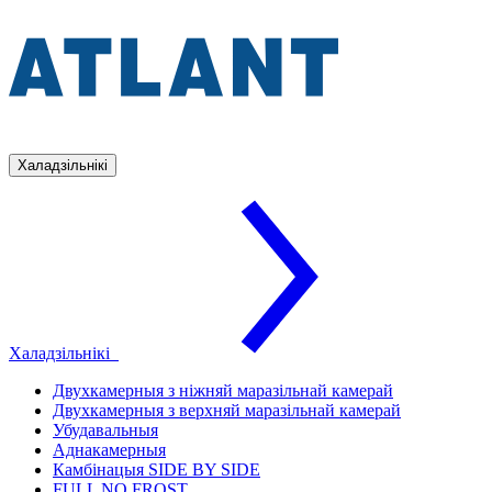
Халадзільнікі
Халадзільнікі
Двухкамерныя з ніжняй маразільнай камерай
Двухкамерныя з верхняй маразільнай камерай
Убудавальныя
Аднакамерныя
Камбінацыя SIDE BY SIDE
FULL NO FROST