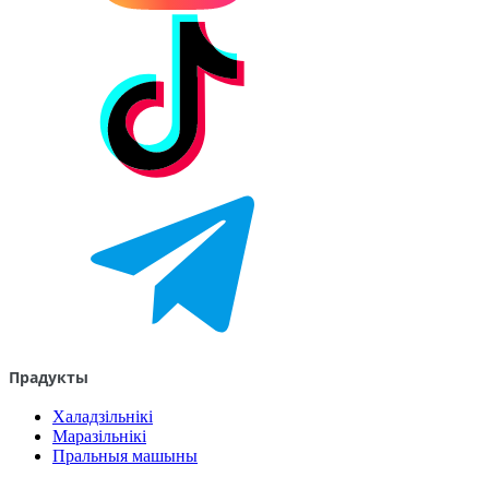
Прадукты
Халадзільнікі
Маразільнікі
Пральныя машыны