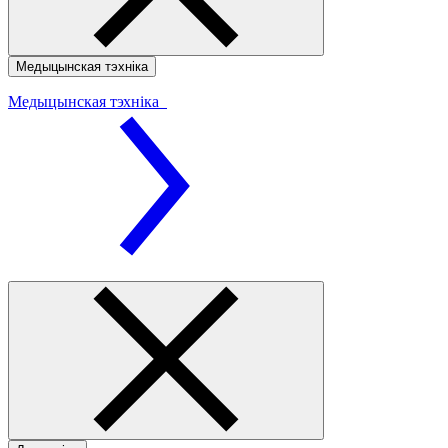
Медыцынская тэхніка
Медыцынская тэхніка