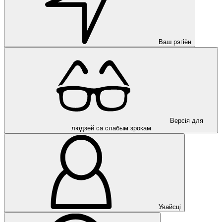
Ваш рэгіён
Версія для
людзей са слабым зрокам
Увайсці