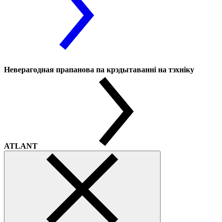
Неверагодная прапанова па крэдытаванні на тэхніку
ATLANT