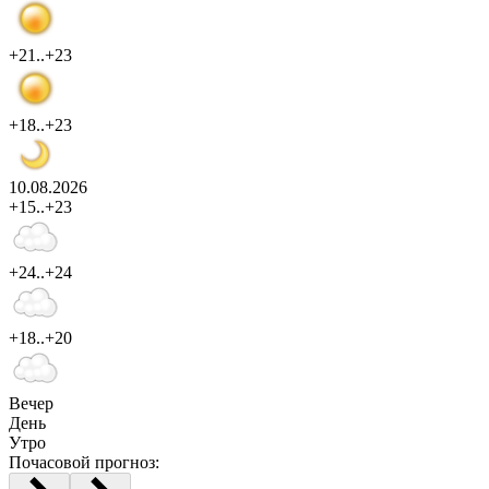
+21..+23
+18..+23
10.08.2026
+15..+23
+24..+24
+18..+20
Вечер
День
Утро
Почасовой прогноз: