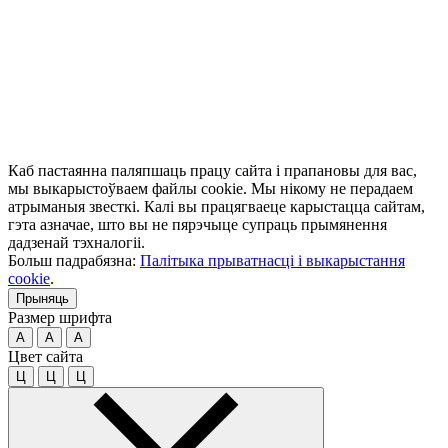
Каб пастаянна паляпшаць працу сайта і прапановы для вас,
мы выкарыстоўваем файлы cookie. Мы нікому не перадаем
атрыманыя звесткі. Калі вы працягваеце карыстацца сайтам,
гэта азначае, што вы не пярэчыце супраць прымянення
дадзенай тэхналогіі.
Больш падрабязна:
Палітыка прыватнасці і выкарыстання
cookie
.
Прыняць
Размер шрифта
A
A
A
Цвет сайта
Ц
Ц
Ц