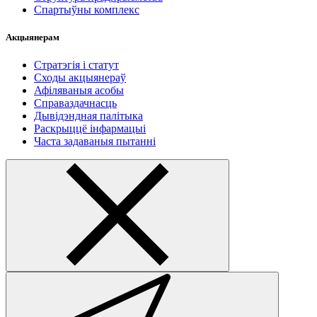
Спартыўны комплекс
Акцыянерам
Стратэгія і статут
Сходы акцыянераў
Афіляваныя асобы
Справаздачнасць
Дывідэндная палітыка
Раскрыццё інфармацыі
Часта задаваныя пытанні