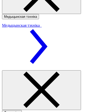
Медыцынская тэхніка
Медыцынская тэхніка