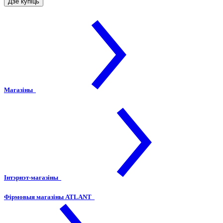
Дзе купіць
Магазіны
Інтэрнэт-магазіны
Фірмовыя магазіны ATLANT