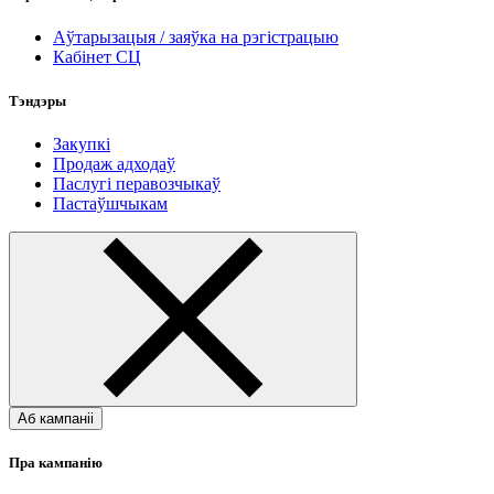
Аўтарызацыя / заяўка на рэгістрацыю
Кабінет СЦ
Тэндэры
Закупкі
Продаж адходаў
Паслугі перавозчыкаў
Пастаўшчыкам
Аб кампаніі
Пра кампанію