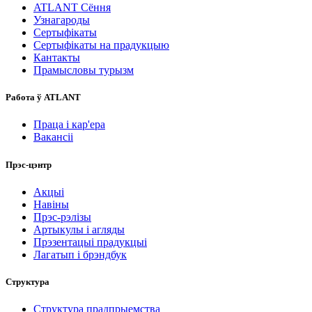
ATLANT Сёння
Узнагароды
Сертыфікаты
Сертыфікаты на прадукцыю
Кантакты
Прамысловы турызм
Работа ў ATLANT
Праца і кар'ера
Вакансіі
Прэс-цэнтр
Акцыі
Навіны
Прэс-рэлізы
Артыкулы і агляды
Прэзентацыі прадукцыі
Лагатып і брэндбук
Структура
Структура прадпрыемства