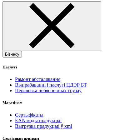
Бізнесу
Паслугі
Рамонт абсталявання
Выпрабаванні і паслугі ЦДЭР БТ
Перавозка небяспечных грузаў
Магазінам
Сертыфікаты
EAN-коды прадукцыі
Выгрузка прадукцыі ў xml
Сэрвісным цэнтрам