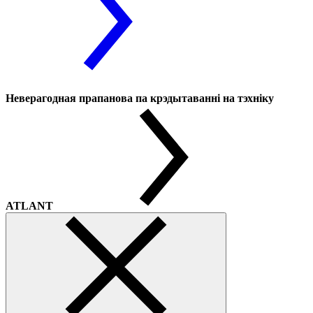
Неверагодная прапанова па крэдытаванні на тэхніку
ATLANT