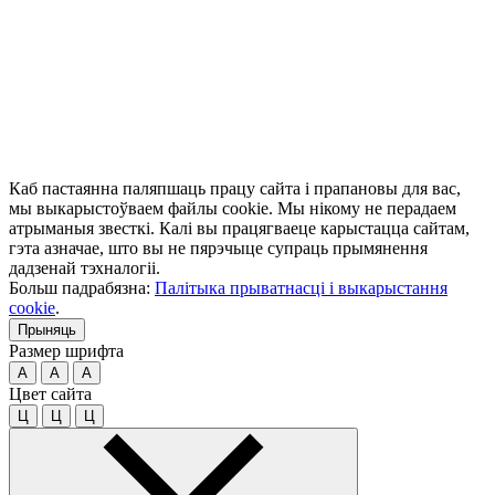
Каб пастаянна паляпшаць працу сайта і прапановы для вас,
мы выкарыстоўваем файлы cookie. Мы нікому не перадаем
атрыманыя звесткі. Калі вы працягваеце карыстацца сайтам,
гэта азначае, што вы не пярэчыце супраць прымянення
дадзенай тэхналогіі.
Больш падрабязна:
Палітыка прыватнасці і выкарыстання
cookie
.
Прыняць
Размер шрифта
A
A
A
Цвет сайта
Ц
Ц
Ц