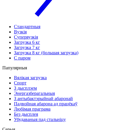
Стандартныя
Вузкія
Супервузкія
Загрузка 6 кг
Загрузка 7 кг
Загрузка 8 кг (большая загрузка)
С паром
Папулярныя
Вялікая загрузка
Спорт
З дысплэем
Энергазберагальныя
З антыбактэрыйнай абаронай
Падвойная абарона ад працёкаў
Любімая праграма
Без дысплея
Убудаваныя пад стальніцу
Серыя