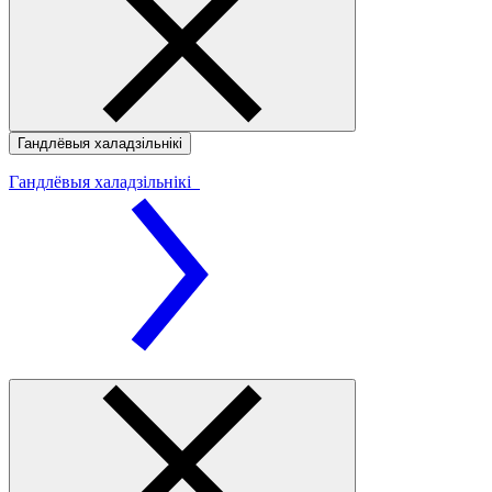
Гандлёвыя халадзільнікі
Гандлёвыя халадзільнікі