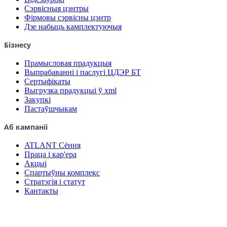
Сэрвісныя цэнтры
Фірмовы сэрвісны цэнтр
Дзе набыць камплектуючыя
Бізнесу
Прамысловая прадукцыя
Выпрабаванні і паслугі ЦДЭР БТ
Сертыфікаты
Выгрузка прадукцыі ў xml
Закупкі
Пастаўшчыкам
Аб кампаніі
ATLANT Сёння
Праца і кар'ера
Акцыі
Спартыўны комплекс
Стратэгія і статут
Кантакты