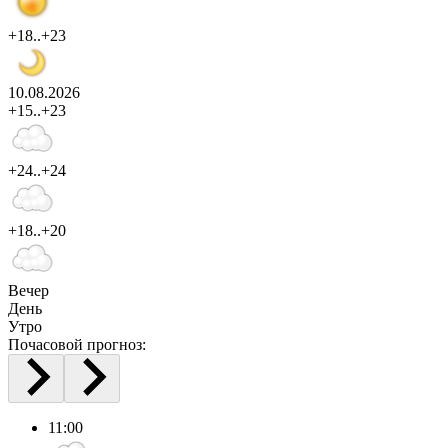
+18..+23
10.08.2026
+15..+23
+24..+24
+18..+20
Вечер
День
Утро
Почасовой прогноз:
11:00