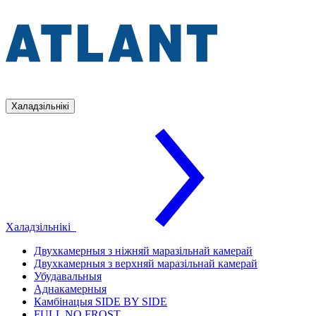
Халадзільнікі
Халадзільнікі
Двухкамерныя з ніжняй маразільнай камерай
Двухкамерныя з верхняй маразільнай камерай
Убудавальныя
Аднакамерныя
Камбінацыя SIDE BY SIDE
FULL NO FROST