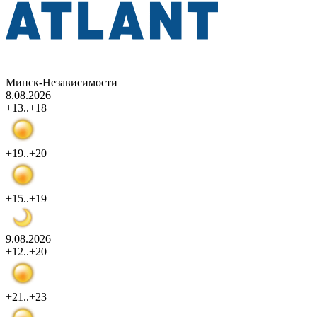
Минск-Независимости
8.08.2026
+13..+18
+19..+20
+15..+19
9.08.2026
+12..+20
+21..+23