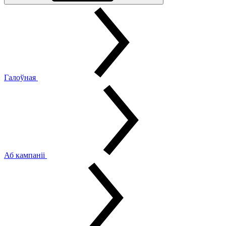
Галоўная
Аб кампаніі