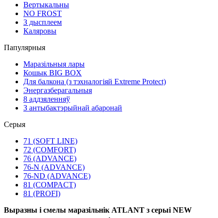
Вертыкальны
NO FROST
З дысплеем
Каляровы
Папулярныя
Маразільныя лары
Кошык BIG BOX
Для балкона (з тэхналогіяй Extreme Protect)
Энергазберагальныя
8 аддзяленняў
З антыбактэрыйнай абаронай
Серыя
71 (SOFT LINE)
72 (COMFORT)
76 (ADVANCE)
76-N (ADVANCE)
76-ND (ADVANCE)
81 (COMPACT)
81 (PROFI)
Выразны і смелы маразільнік ATLANT з серыі NEW