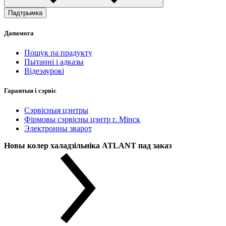
Падтрымка
Дапамога
Пошук па прадукту
Пытанні і адказы
Відеэаурокі
Гарантыя і сэрвіс
Сэрвісныя цэнтры
Фірмовы сэрвісны цэнтр г. Мінск
Электронны зварот
Новы колер халадзільніка ATLANT пад заказ