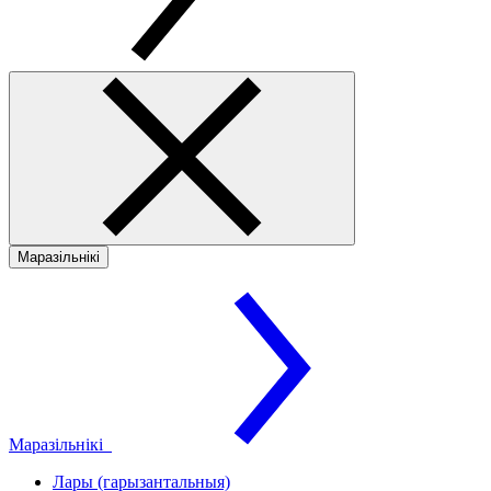
Маразільнікі
Маразільнікі
Лары (гарызантальныя)