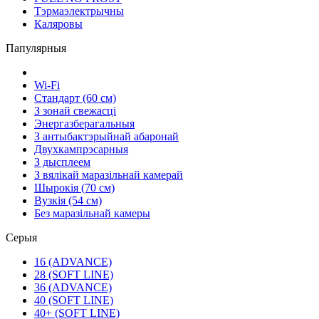
Тэрмаэлектрычны
Каляровы
Папулярныя
Wi-Fi
Стандарт (60 см)
З зонай свежасці
Энергазберагальныя
З антыбактэрыйнай абаронай
Двухкампрэсарныя
З дысплеем
З вялікай маразільнай камерай
Шырокія (70 см)
Вузкія (54 см)
Без маразільнай камеры
Серыя
16 (ADVANCE)
28 (SOFT LINE)
36 (ADVANCE)
40 (SOFT LINE)
40+ (SOFT LINE)