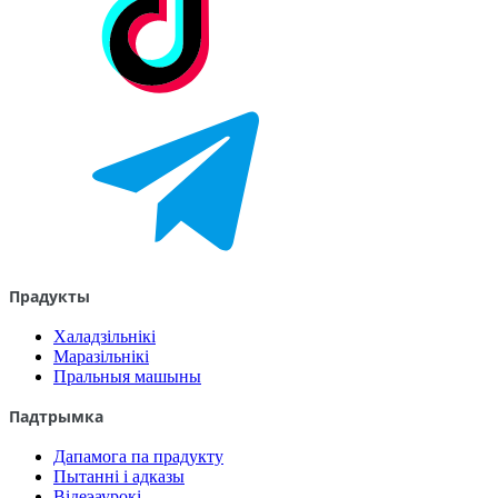
Прадукты
Халадзільнікі
Маразільнікі
Пральныя машыны
Падтрымка
Дапамога па прадукту
Пытанні і адказы
Відеэаурокі