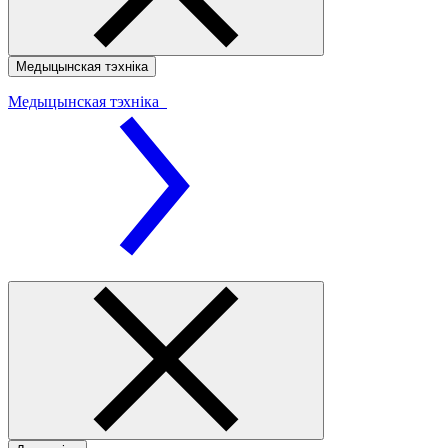
Медыцынская тэхніка
Медыцынская тэхніка