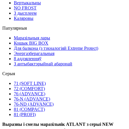
Вертыкальны
NO FROST
З дысплеем
Каляровы
Папулярныя
Маразільныя лары
Кошык BIG BOX
Для балкона (з тэхналогіяй Extreme Protect)
Энергазберагальныя
8 аддзяленняў
З антыбактэрыйнай абаронай
Серыя
71 (SOFT LINE)
72 (COMFORT)
76 (ADVANCE)
76-N (ADVANCE)
76-ND (ADVANCE)
81 (COMPACT)
81 (PROFI)
Выразны і смелы маразільнік ATLANT з серыі NEW