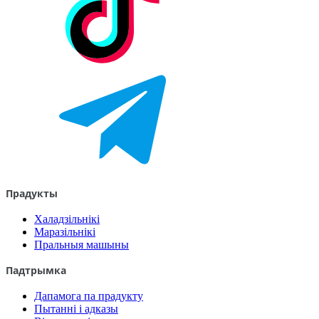
Прадукты
Халадзільнікі
Маразільнікі
Пральныя машыны
Падтрымка
Дапамога па прадукту
Пытанні і адказы