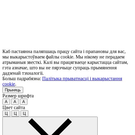
Каб пастаянна паляпшаць працу сайта і прапановы для вас,
мы выкарыстоўваем файлы cookie. Мы нікому не перадаем
атрыманыя звесткі. Калі вы працягваеце карыстацца сайтам,
гэта азначае, што вы не пярэчыце супраць прымянення
дадзенай тэхналогіі.
Больш падрабязна:
Палітыка прыватнасці і выкарыстання
cookie
.
Прыняць
Размер шрифта
A
A
A
Цвет сайта
Ц
Ц
Ц