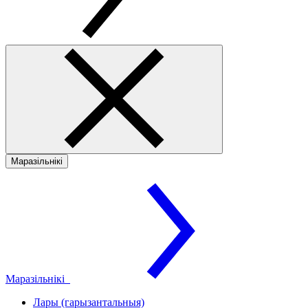
Маразільнікі
Маразільнікі
Лары (гарызантальныя)