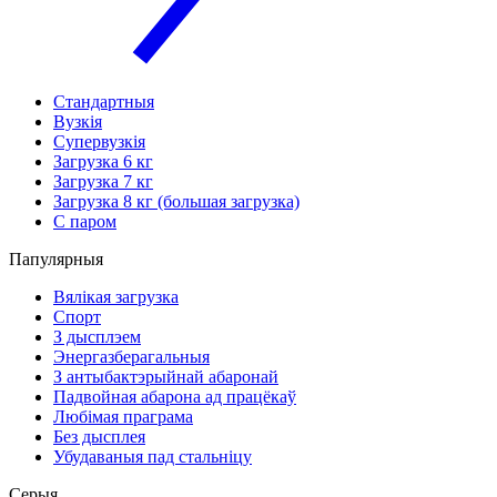
Стандартныя
Вузкія
Супервузкія
Загрузка 6 кг
Загрузка 7 кг
Загрузка 8 кг (большая загрузка)
С паром
Папулярныя
Вялікая загрузка
Спорт
З дысплэем
Энергазберагальныя
З антыбактэрыйнай абаронай
Падвойная абарона ад працёкаў
Любімая праграма
Без дысплея
Убудаваныя пад стальніцу
Серыя