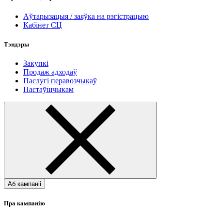
Аўтарызацыя / заяўка на рэгістрацыю
Кабінет СЦ
Тэндэры
Закупкі
Продаж адходаў
Паслугі перавозчыкаў
Пастаўшчыкам
Аб кампаніі
Пра кампанію