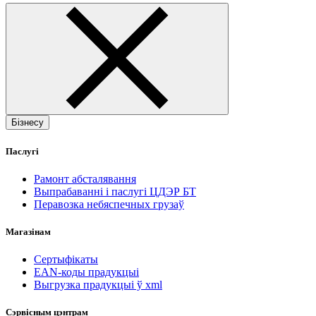
Бізнесу
Паслугі
Рамонт абсталявання
Выпрабаванні і паслугі ЦДЭР БТ
Перавозка небяспечных грузаў
Магазінам
Сертыфікаты
EAN-коды прадукцыі
Выгрузка прадукцыі ў xml
Сэрвісным цэнтрам