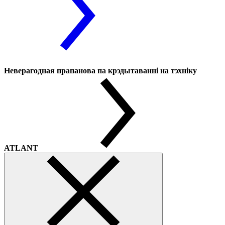
Неверагодная прапанова па крэдытаванні на тэхніку
ATLANT