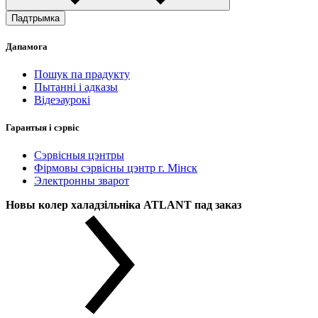
Падтрымка
Дапамога
Пошук па прадукту
Пытанні і адказы
Відеэаурокі
Гарантыя і сэрвіс
Сэрвісныя цэнтры
Фірмовы сэрвісны цэнтр г. Мінск
Электронны зварот
Новы колер халадзільніка ATLANT пад заказ