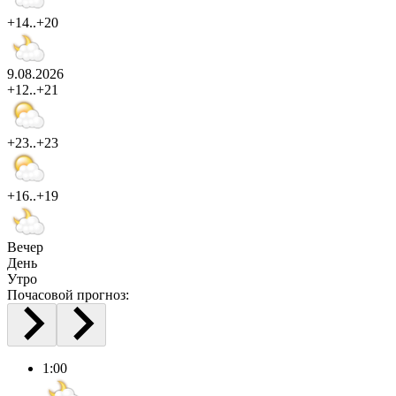
+14..+20
9.08.2026
+12..+21
+23..+23
+16..+19
Вечер
День
Утро
Почасовой прогноз:
1:00