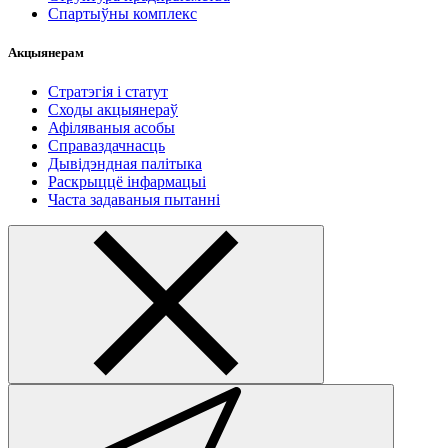
Спартыўны комплекс
Акцыянерам
Стратэгія і статут
Сходы акцыянераў
Афіляваныя асобы
Справаздачнасць
Дывідэндная палітыка
Раскрыццё інфармацыі
Часта задаваныя пытанні