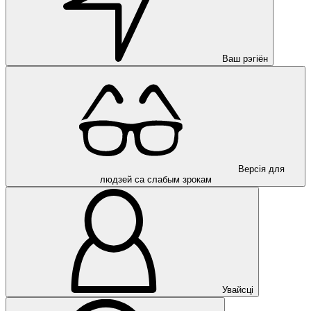
Ваш рэгіён
Версія для
людзей са слабым зрокам
Увайсці