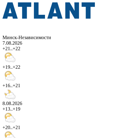
Минск-Независимости
7.08.2026
+21..+22
+19..+22
+16..+21
8.08.2026
+13..+19
+20..+21