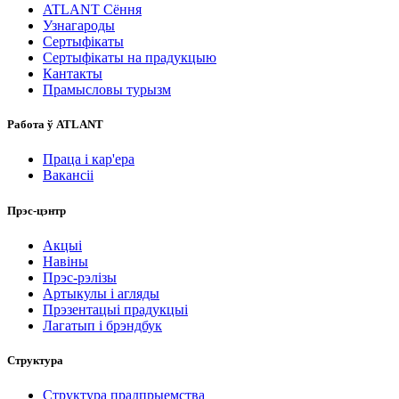
ATLANT Сёння
Узнагароды
Сертыфікаты
Сертыфікаты на прадукцыю
Кантакты
Прамысловы турызм
Работа ў ATLANT
Праца і кар'ера
Вакансіі
Прэс-цэнтр
Акцыі
Навіны
Прэс-рэлізы
Артыкулы і агляды
Прэзентацыі прадукцыі
Лагатып і брэндбук
Структура
Структура прадпрыемства