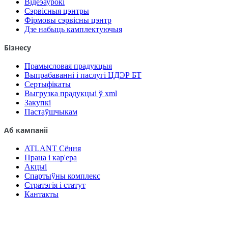
Відеэаурокі
Сэрвісныя цэнтры
Фірмовы сэрвісны цэнтр
Дзе набыць камплектуючыя
Бізнесу
Прамысловая прадукцыя
Выпрабаванні і паслугі ЦДЭР БТ
Сертыфікаты
Выгрузка прадукцыі ў xml
Закупкі
Пастаўшчыкам
Аб кампаніі
ATLANT Сёння
Праца і кар'ера
Акцыі
Спартыўны комплекс
Стратэгія і статут
Кантакты