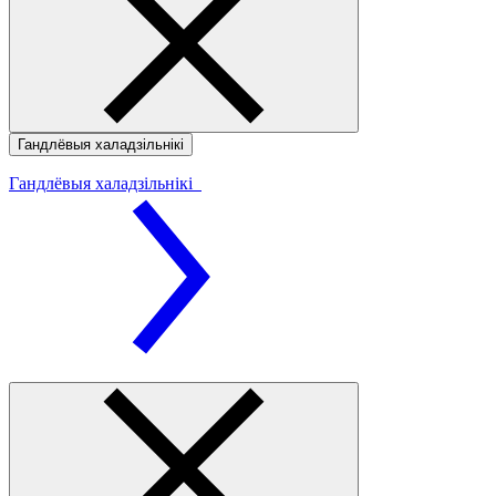
Гандлёвыя халадзільнікі
Гандлёвыя халадзільнікі