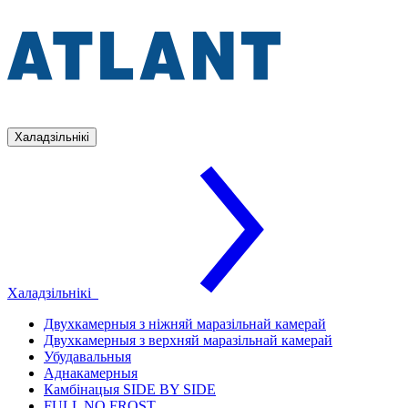
Халадзільнікі
Халадзільнікі
Двухкамерныя з ніжняй маразільнай камерай
Двухкамерныя з верхняй маразільнай камерай
Убудавальныя
Аднакамерныя
Камбінацыя SIDE BY SIDE
FULL NO FROST