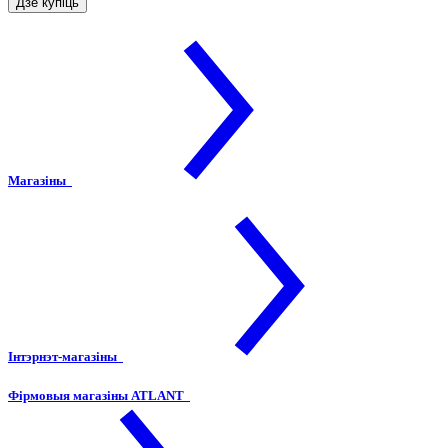
Дзе купіць
Магазіны
Інтэрнэт-магазіны
Фірмовыя магазіны ATLANT