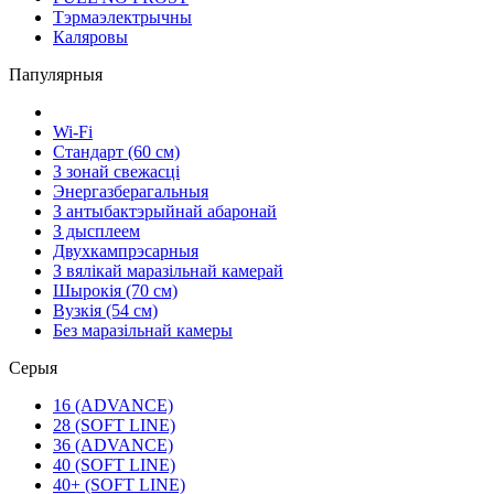
Тэрмаэлектрычны
Каляровы
Папулярныя
Wi-Fi
Стандарт (60 см)
З зонай свежасці
Энергазберагальныя
З антыбактэрыйнай абаронай
З дысплеем
Двухкампрэсарныя
З вялікай маразільнай камерай
Шырокія (70 см)
Вузкія (54 см)
Без маразільнай камеры
Серыя
16 (ADVANCE)
28 (SOFT LINE)
36 (ADVANCE)
40 (SOFT LINE)
40+ (SOFT LINE)