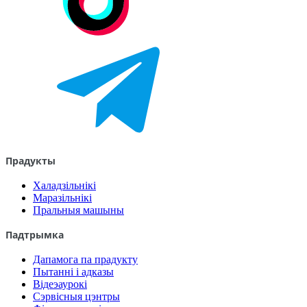
Прадукты
Халадзільнікі
Маразільнікі
Пральныя машыны
Падтрымка
Дапамога па прадукту
Пытанні і адказы
Відеэаурокі
Сэрвісныя цэнтры