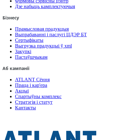
Фірмовы сэрвісны цэнтр
Дзе набыць камплектуючыя
Бізнесу
Прамысловая прадукцыя
Выпрабаванні і паслугі ЦДЭР БТ
Сертыфікаты
Выгрузка прадукцыі ў xml
Закупкі
Пастаўшчыкам
Аб кампаніі
ATLANT Сёння
Праца і кар'ера
Акцыі
Спартыўны комплекс
Стратэгія і статут
Кантакты