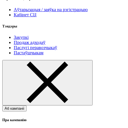
Аўтарызацыя / заяўка на рэгістрацыю
Кабінет СЦ
Тэндэры
Закупкі
Продаж адходаў
Паслугі перавозчыкаў
Пастаўшчыкам
Аб кампаніі
Пра кампанію