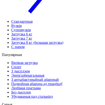
Стандартныя
Вузкія
Супервузкія
Загрузка 6 кг
Загрузка 7 кг
Загрузка 8 кг (большая загрузка)
С паром
Папулярныя
Вялікая загрузка
Спорт
З дысплэем
Энергазберагальныя
З антыбактэрыйнай абаронай
Падвойная абарона ад працёкаў
Любімая праграма
Без дысплея
Убудаваныя пад стальніцу
Серыя