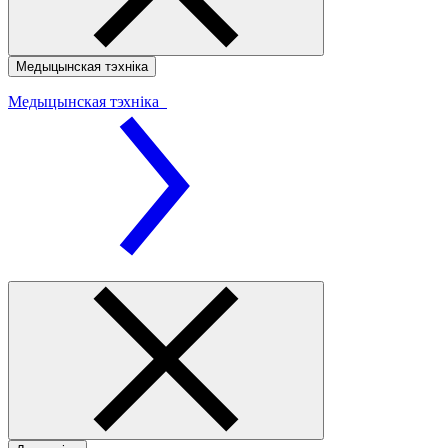
Медыцынская тэхніка
Медыцынская тэхніка