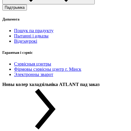
Падтрымка
Дапамога
Пошук па прадукту
Пытанні і адказы
Відеэаурокі
Гарантыя і сэрвіс
Сэрвісныя цэнтры
Фірмовы сэрвісны цэнтр г. Мінск
Электронны зварот
Новы колер халадзільніка ATLANT пад заказ