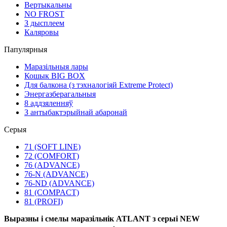
Вертыкальны
NO FROST
З дысплеем
Каляровы
Папулярныя
Маразільныя лары
Кошык BIG BOX
Для балкона (з тэхналогіяй Extreme Protect)
Энергазберагальныя
8 аддзяленняў
З антыбактэрыйнай абаронай
Серыя
71 (SOFT LINE)
72 (COMFORT)
76 (ADVANCE)
76-N (ADVANCE)
76-ND (ADVANCE)
81 (COMPACT)
81 (PROFI)
Выразны і смелы маразільнік ATLANT з серыі NEW