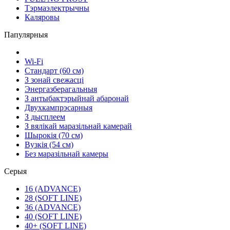
Тэрмаэлектрычны
Каляровы
Папулярныя
Wi-Fi
Стандарт (60 см)
З зонай свежасці
Энергазберагальныя
З антыбактэрыйнай абаронай
Двухкампрэсарныя
З дысплеем
З вялікай маразільнай камерай
Шырокія (70 см)
Вузкія (54 см)
Без маразільнай камеры
Серыя
16 (ADVANCE)
28 (SOFT LINE)
36 (ADVANCE)
40 (SOFT LINE)
40+ (SOFT LINE)