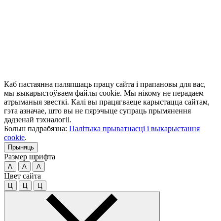
Каб пастаянна паляпшаць працу сайта і прапановы для вас,
мы выкарыстоўваем файлы cookie. Мы нікому не перадаем
атрыманыя звесткі. Калі вы працягваеце карыстацца сайтам,
гэта азначае, што вы не пярэчыце супраць прымянення
дадзенай тэхналогіі.
Больш падрабязна:
Палітыка прыватнасці і выкарыстання
cookie
.
Прыняць
Размер шрифта
A
A
A
Цвет сайта
Ц
Ц
Ц