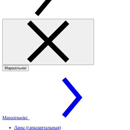
Маразільнікі
Маразільнікі
Лары (гарызантальныя)