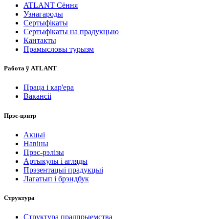
ATLANT Сёння
Узнагароды
Сертыфікаты
Сертыфікаты на прадукцыю
Кантакты
Прамысловы турызм
Работа ў ATLANT
Праца і кар'ера
Вакансіі
Прэс-цэнтр
Акцыі
Навіны
Прэс-рэлізы
Артыкулы і агляды
Прэзентацыі прадукцыі
Лагатып і брэндбук
Структура
Структура прадпрыемства