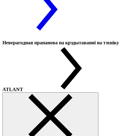
Неверагодная прапанова па крэдытаванні на тэхніку
ATLANT