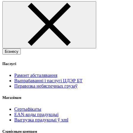
Бізнесу
Паслугі
Рамонт абсталявання
Выпрабаванні і паслугі ЦДЭР БТ
Перавозка небяспечных грузаў
Магазінам
Сертыфікаты
EAN-коды прадукцыі
Выгрузка прадукцыі ў xml
Сэрвісным цэнтрам