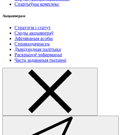
Спартыўны комплекс
Акцыянерам
Стратэгія і статут
Сходы акцыянераў
Афіляваныя асобы
Справаздачнасць
Дывідэндная палітыка
Раскрыццё інфармацыі
Часта задаваныя пытанні