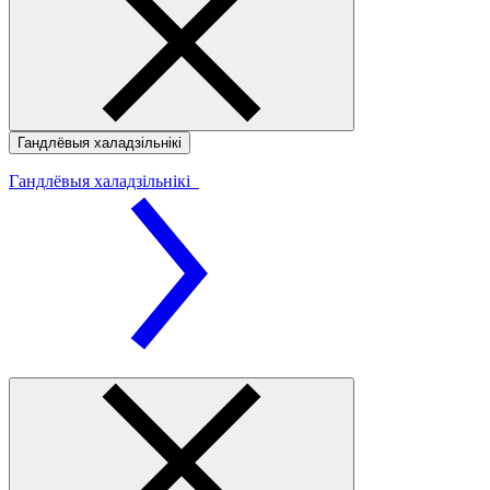
Гандлёвыя халадзільнікі
Гандлёвыя халадзільнікі