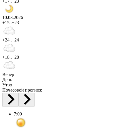
+17..+23
10.08.2026
+15..+23
+24..+24
+18..+20
Вечер
День
Утро
Почасовой прогноз:
7:00