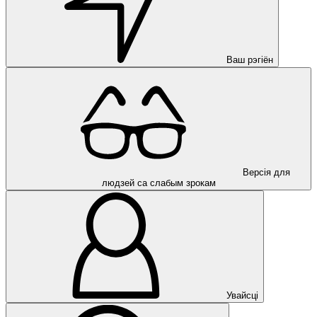
Ваш рэгіён
Версія для
людзей са слабым зрокам
Увайсці