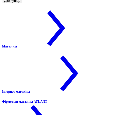
Дзе купіць
Магазіны
Інтэрнэт-магазіны
Фірмовыя магазіны ATLANT