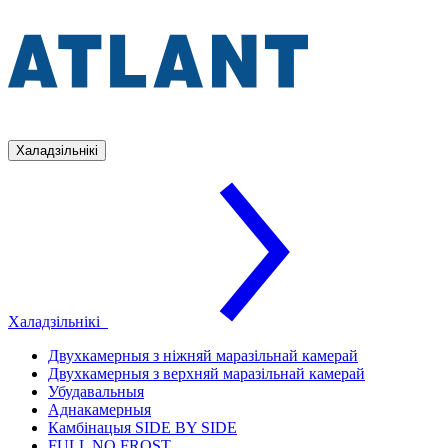
Халадзільнікі
Халадзільнікі
Двухкамерныя з ніжняй маразільнай камерай
Двухкамерныя з верхняй маразільнай камерай
Убудавальныя
Аднакамерныя
Камбінацыя SIDE BY SIDE
FULL NO FROST