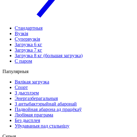
Стандартныя
Вузкія
Супервузкія
Загрузка 6 кг
Загрузка 7 кг
Загрузка 8 кг (большая загрузка)
С паром
Папулярныя
Вялікая загрузка
Спорт
З дысплэем
Энергазберагальныя
З антыбактэрыйнай абаронай
Падвойная абарона ад працёкаў
Любімая праграма
Без дысплея
Убудаваныя пад стальніцу
Серыя