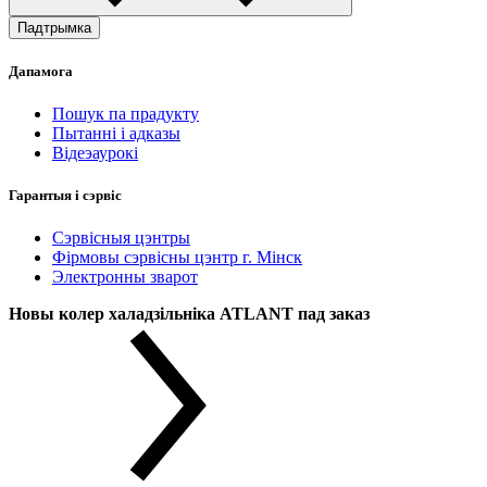
Падтрымка
Дапамога
Пошук па прадукту
Пытанні і адказы
Відеэаурокі
Гарантыя і сэрвіс
Сэрвісныя цэнтры
Фірмовы сэрвісны цэнтр г. Мінск
Электронны зварот
Новы колер халадзільніка ATLANT пад заказ