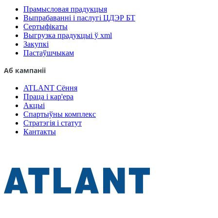
Прамысловая прадукцыя
Выпрабаванні і паслугі ЦДЭР БТ
Сертыфікаты
Выгрузка прадукцыі ў xml
Закупкі
Пастаўшчыкам
Аб кампаніі
ATLANT Сёння
Праца і кар'ера
Акцыі
Спартыўны комплекс
Стратэгія і статут
Кантакты