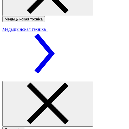
Медыцынская тэхніка
Медыцынская тэхніка