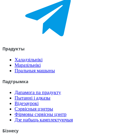
Прадукты
Халадзільнікі
Маразільнікі
Пральныя машыны
Падтрымка
Дапамога па прадукту
Пытанні і адказы
Відеэаурокі
Сэрвісныя цэнтры
Фірмовы сэрвісны цэнтр
Дзе набыць камплектуючыя
Бізнесу