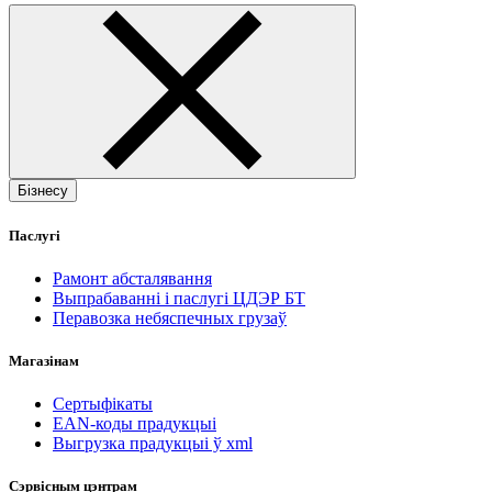
Бізнесу
Паслугі
Рамонт абсталявання
Выпрабаванні і паслугі ЦДЭР БТ
Перавозка небяспечных грузаў
Магазінам
Сертыфікаты
EAN-коды прадукцыі
Выгрузка прадукцыі ў xml
Сэрвісным цэнтрам