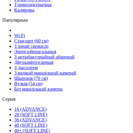
Тэрмаэлектрычны
Каляровы
Папулярныя
Wi-Fi
Стандарт (60 см)
З зонай свежасці
Энергазберагальныя
З антыбактэрыйнай абаронай
Двухкампрэсарныя
З дысплеем
З вялікай маразільнай камерай
Шырокія (70 см)
Вузкія (54 см)
Без маразільнай камеры
Серыя
16 (ADVANCE)
28 (SOFT LINE)
36 (ADVANCE)
40 (SOFT LINE)
40+ (SOFT LINE)