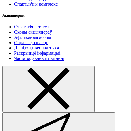
Спартыўны комплекс
Акцыянерам
Стратэгія і статут
Сходы акцыянераў
Афіляваныя асобы
Справаздачнасць
Дывідэндная палітыка
Раскрыццё інфармацыі
Часта задаваныя пытанні