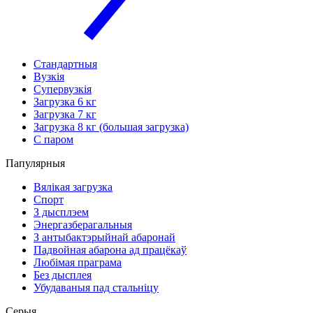
Стандартныя
Вузкія
Супервузкія
Загрузка 6 кг
Загрузка 7 кг
Загрузка 8 кг (большая загрузка)
С паром
Папулярныя
Вялікая загрузка
Спорт
З дысплэем
Энергазберагальныя
З антыбактэрыйнай абаронай
Падвойная абарона ад працёкаў
Любімая праграма
Без дысплея
Убудаваныя пад стальніцу
Серыя