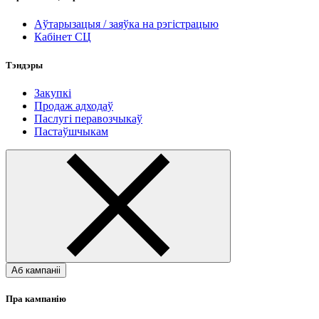
Аўтарызацыя / заяўка на рэгістрацыю
Кабінет СЦ
Тэндэры
Закупкі
Продаж адходаў
Паслугі перавозчыкаў
Пастаўшчыкам
Аб кампаніі
Пра кампанію