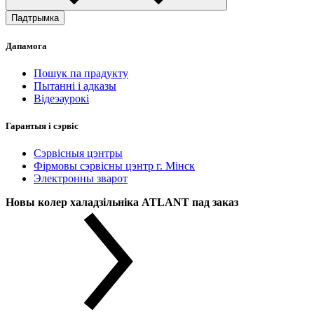
Падтрымка
Дапамога
Пошук па прадукту
Пытанні і адказы
Відеэаурокі
Гарантыя і сэрвіс
Сэрвісныя цэнтры
Фірмовы сэрвісны цэнтр г. Мінск
Электронны зварот
Новы колер халадзільніка ATLANT пад заказ