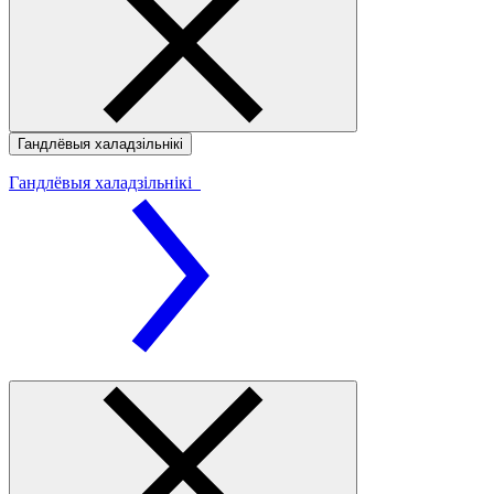
Гандлёвыя халадзільнікі
Гандлёвыя халадзільнікі