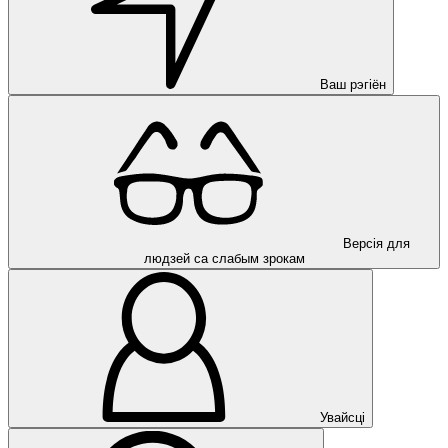
Ваш рэгіён
Версія для
людзей са слабым зрокам
Увайсці