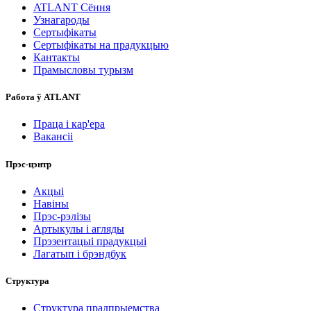
ATLANT Сёння
Узнагароды
Сертыфікаты
Сертыфікаты на прадукцыю
Кантакты
Прамысловы турызм
Работа ў ATLANT
Праца і кар'ера
Вакансіі
Прэс-цэнтр
Акцыі
Навіны
Прэс-рэлізы
Артыкулы і агляды
Прэзентацыі прадукцыі
Лагатып і брэндбук
Структура
Структура прадпрыемства