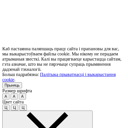
Каб пастаянна паляпшаць працу сайта і прапановы для вас,
мы выкарыстоўваем файлы cookie. Мы нікому не перадаем
атрыманыя звесткі. Калі вы працягваеце карыстацца сайтам,
гэта азначае, што вы не пярэчыце супраць прымянення
дадзенай тэхналогіі.
Больш падрабязна:
Палітыка прыватнасці і выкарыстання
cookie
.
Прыняць
Размер шрифта
A
A
A
Цвет сайта
Ц
Ц
Ц