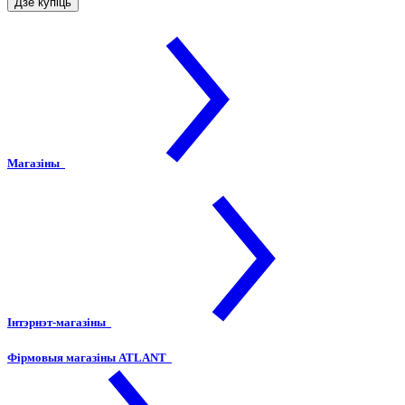
Дзе купіць
Магазіны
Інтэрнэт-магазіны
Фірмовыя магазіны ATLANT