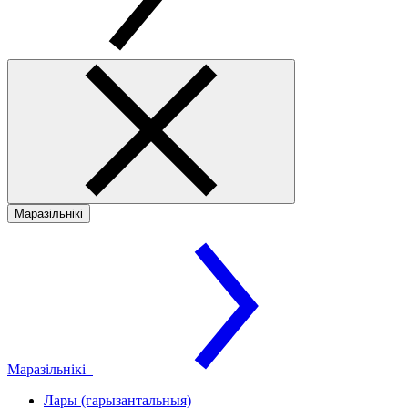
Маразільнікі
Маразільнікі
Лары (гарызантальныя)