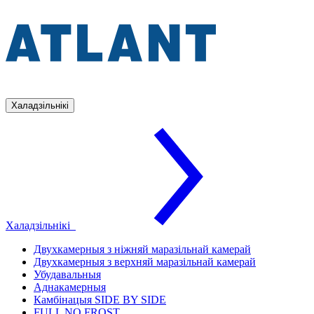
Халадзільнікі
Халадзільнікі
Двухкамерныя з ніжняй маразільнай камерай
Двухкамерныя з верхняй маразільнай камерай
Убудавальныя
Аднакамерныя
Камбінацыя SIDE BY SIDE
FULL NO FROST