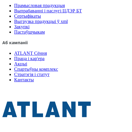
Прамысловая прадукцыя
Выпрабаванні і паслугі ЦДЭР БТ
Сертыфікаты
Выгрузка прадукцыі ў xml
Закупкі
Пастаўшчыкам
Аб кампаніі
ATLANT Сёння
Праца і кар'ера
Акцыі
Спартыўны комплекс
Стратэгія і статут
Кантакты