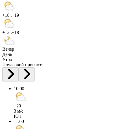
+18..+19
+12..+18
Вечер
День
Утро
Почасовой прогноз:
10:00
+20
3 м/с
Ю ↓
11:00