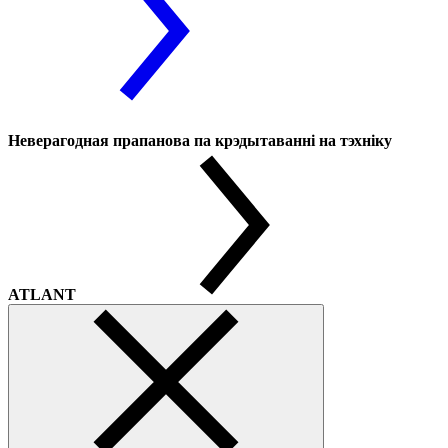
Неверагодная прапанова па крэдытаванні на тэхніку
ATLANT