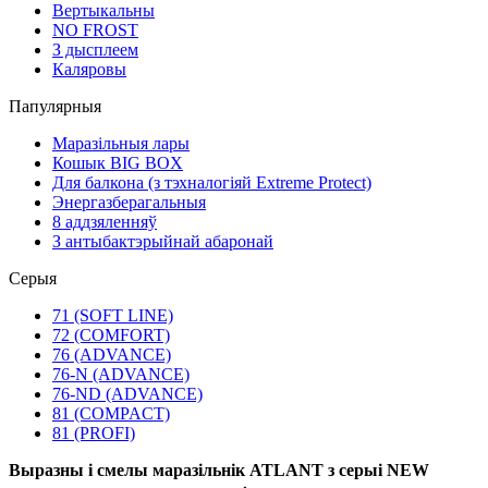
Вертыкальны
NO FROST
З дысплеем
Каляровы
Папулярныя
Маразільныя лары
Кошык BIG BOX
Для балкона (з тэхналогіяй Extreme Protect)
Энергазберагальныя
8 аддзяленняў
З антыбактэрыйнай абаронай
Серыя
71 (SOFT LINE)
72 (COMFORT)
76 (ADVANCE)
76-N (ADVANCE)
76-ND (ADVANCE)
81 (COMPACT)
81 (PROFI)
Выразны і смелы маразільнік ATLANT з серыі NEW