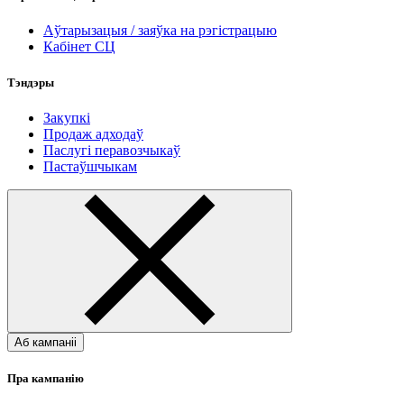
Аўтарызацыя / заяўка на рэгістрацыю
Кабінет СЦ
Тэндэры
Закупкі
Продаж адходаў
Паслугі перавозчыкаў
Пастаўшчыкам
Аб кампаніі
Пра кампанію