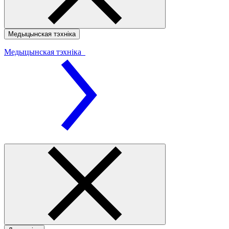
Медыцынская тэхніка
Медыцынская тэхніка