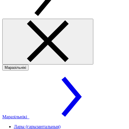
Маразільнікі
Маразільнікі
Лары (гарызантальныя)