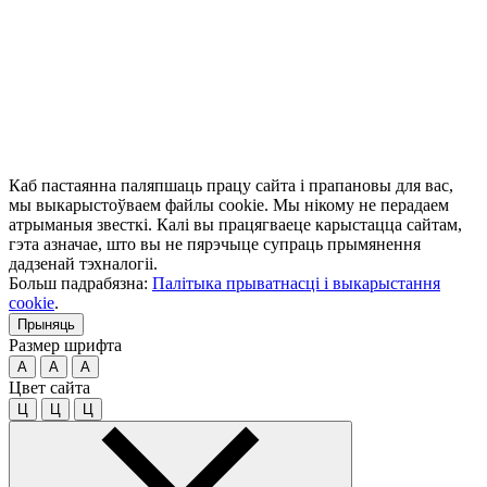
Каб пастаянна паляпшаць працу сайта і прапановы для вас,
мы выкарыстоўваем файлы cookie. Мы нікому не перадаем
атрыманыя звесткі. Калі вы працягваеце карыстацца сайтам,
гэта азначае, што вы не пярэчыце супраць прымянення
дадзенай тэхналогіі.
Больш падрабязна:
Палітыка прыватнасці і выкарыстання
cookie
.
Прыняць
Размер шрифта
A
A
A
Цвет сайта
Ц
Ц
Ц