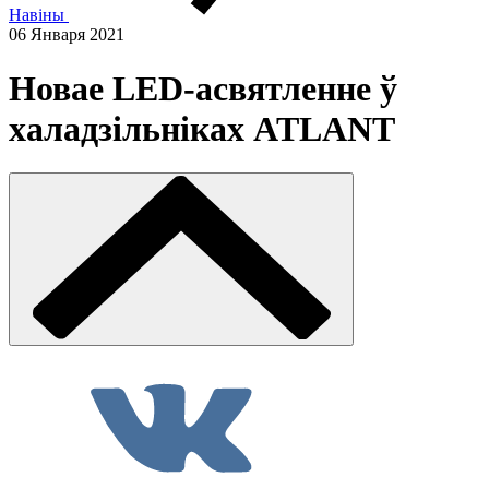
Навіны
06 Января 2021
Новае LED-асвятленне ў
халадзільніках ATLANT