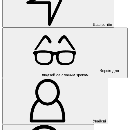
Ваш рэгіён
Версія для
людзей са слабым зрокам
Увайсці