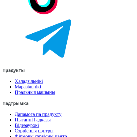
Прадукты
Халадзільнікі
Маразільнікі
Пральныя машыны
Падтрымка
Дапамога па прадукту
Пытанні і адказы
Відеэаурокі
Сэрвісныя цэнтры
Фірмовы сэрвісны цэнтр