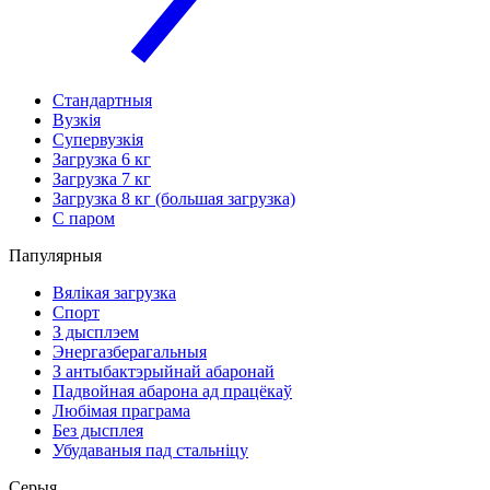
Стандартныя
Вузкія
Супервузкія
Загрузка 6 кг
Загрузка 7 кг
Загрузка 8 кг (большая загрузка)
С паром
Папулярныя
Вялікая загрузка
Спорт
З дысплэем
Энергазберагальныя
З антыбактэрыйнай абаронай
Падвойная абарона ад працёкаў
Любімая праграма
Без дысплея
Убудаваныя пад стальніцу
Серыя