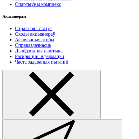
Спартыўны комплекс
Акцыянерам
Стратэгія і статут
Сходы акцыянераў
Афіляваныя асобы
Справаздачнасць
Дывідэндная палітыка
Раскрыццё інфармацыі
Часта задаваныя пытанні