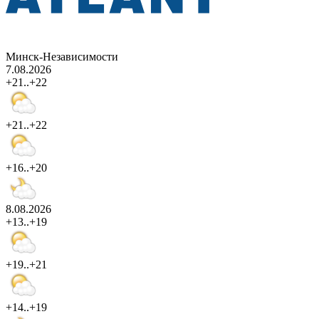
Минск-Независимости
7.08.2026
+21..+22
+21..+22
+16..+20
8.08.2026
+13..+19
+19..+21
+14..+19