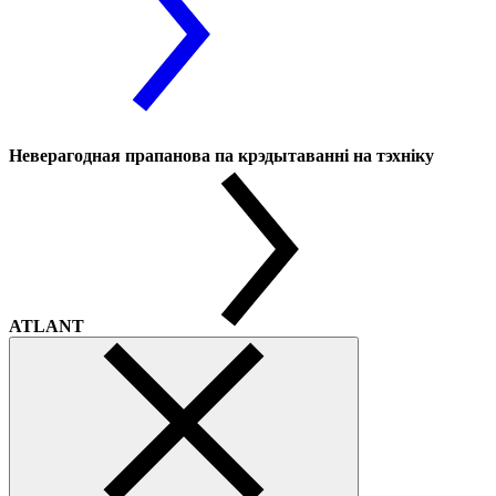
Неверагодная прапанова па крэдытаванні на тэхніку
ATLANT