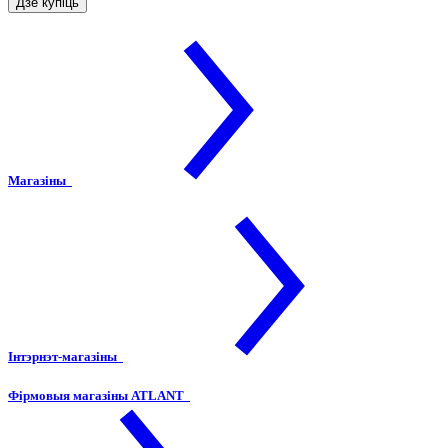
Дзе купіць
Магазіны
Інтэрнэт-магазіны
Фірмовыя магазіны ATLANT