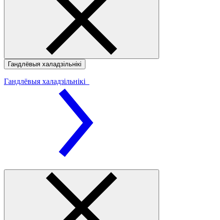
Гандлёвыя халадзільнікі
Гандлёвыя халадзільнікі