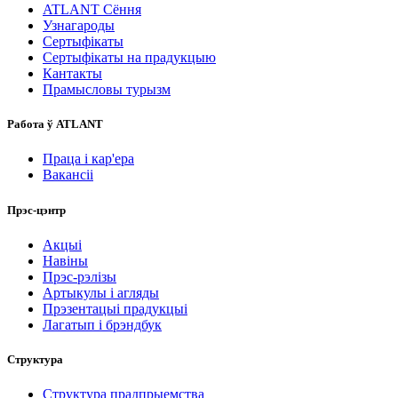
ATLANT Сёння
Узнагароды
Сертыфікаты
Сертыфікаты на прадукцыю
Кантакты
Прамысловы турызм
Работа ў ATLANT
Праца і кар'ера
Вакансіі
Прэс-цэнтр
Акцыі
Навіны
Прэс-рэлізы
Артыкулы і агляды
Прэзентацыі прадукцыі
Лагатып і брэндбук
Структура
Структура прадпрыемства