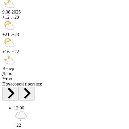
9.08.2026
+12..+20
+21..+23
+16..+22
Вечер
День
Утро
Почасовой прогноз:
12:00
+22