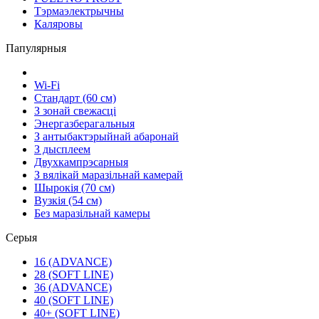
Тэрмаэлектрычны
Каляровы
Папулярныя
Wi-Fi
Стандарт (60 см)
З зонай свежасці
Энергазберагальныя
З антыбактэрыйнай абаронай
З дысплеем
Двухкампрэсарныя
З вялікай маразільнай камерай
Шырокія (70 см)
Вузкія (54 см)
Без маразільнай камеры
Серыя
16 (ADVANCE)
28 (SOFT LINE)
36 (ADVANCE)
40 (SOFT LINE)
40+ (SOFT LINE)