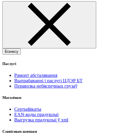
Бізнесу
Паслугі
Рамонт абсталявання
Выпрабаванні і паслугі ЦДЭР БТ
Перавозка небяспечных грузаў
Магазінам
Сертыфікаты
EAN-коды прадукцыі
Выгрузка прадукцыі ў xml
Сэрвісным цэнтрам