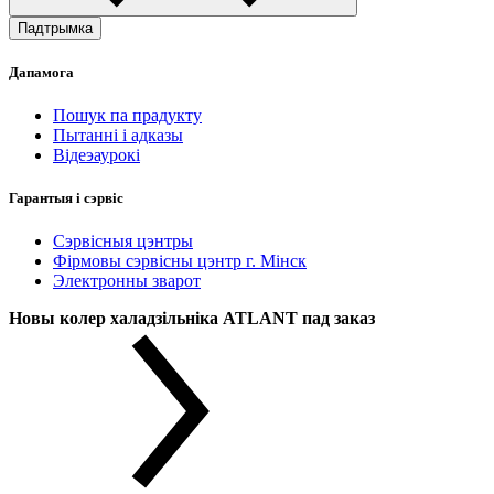
Падтрымка
Дапамога
Пошук па прадукту
Пытанні і адказы
Відеэаурокі
Гарантыя і сэрвіс
Сэрвісныя цэнтры
Фірмовы сэрвісны цэнтр г. Мінск
Электронны зварот
Новы колер халадзільніка ATLANT пад заказ