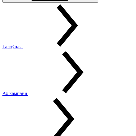
Галоўная
Аб кампаніі