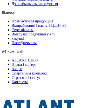
Дзе набыць камплектуючыя
Бізнесу
Прамысловая прадукцыя
Выпрабаванні і паслугі ЦДЭР БТ
Сертыфікаты
Выгрузка прадукцыі ў xml
Закупкі
Пастаўшчыкам
Аб кампаніі
ATLANT Сёння
Праца і кар'ера
Акцыі
Спартыўны комплекс
Стратэгія і статут
Кантакты