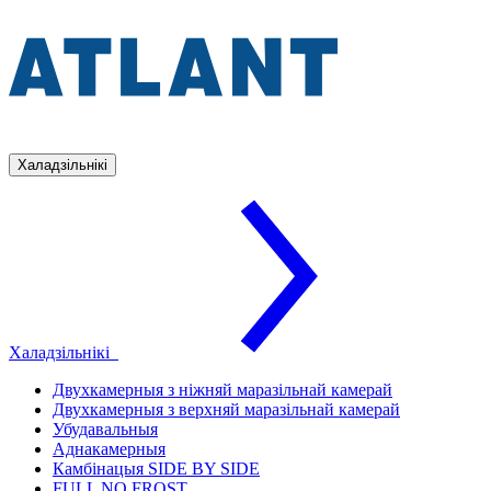
Халадзільнікі
Халадзільнікі
Двухкамерныя з ніжняй маразільнай камерай
Двухкамерныя з верхняй маразільнай камерай
Убудавальныя
Аднакамерныя
Камбінацыя SIDE BY SIDE
FULL NO FROST