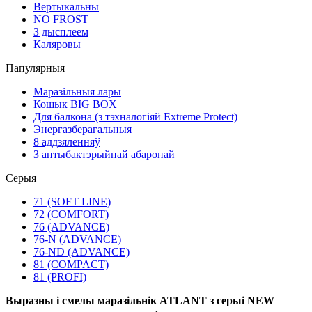
Вертыкальны
NO FROST
З дысплеем
Каляровы
Папулярныя
Маразільныя лары
Кошык BIG BOX
Для балкона (з тэхналогіяй Extreme Protect)
Энергазберагальныя
8 аддзяленняў
З антыбактэрыйнай абаронай
Серыя
71 (SOFT LINE)
72 (COMFORT)
76 (ADVANCE)
76-N (ADVANCE)
76-ND (ADVANCE)
81 (COMPACT)
81 (PROFI)
Выразны і смелы маразільнік ATLANT з серыі NEW