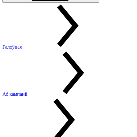
Галоўная
Аб кампаніі