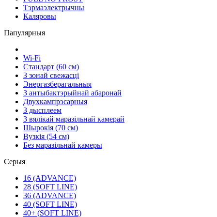
Тэрмаэлектрычны
Каляровы
Папулярныя
Wi-Fi
Стандарт (60 см)
З зонай свежасці
Энергазберагальныя
З антыбактэрыйнай абаронай
Двухкампрэсарныя
З дысплеем
З вялікай маразільнай камерай
Шырокія (70 см)
Вузкія (54 см)
Без маразільнай камеры
Серыя
16 (ADVANCE)
28 (SOFT LINE)
36 (ADVANCE)
40 (SOFT LINE)
40+ (SOFT LINE)