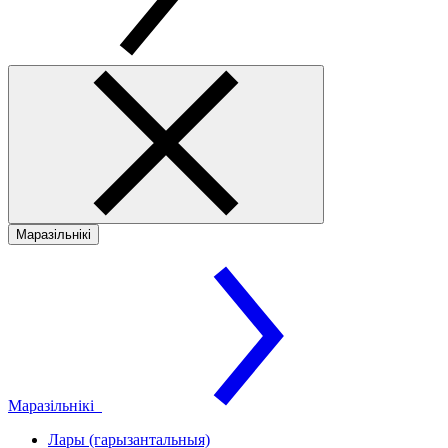
Маразільнікі
Маразільнікі
Лары (гарызантальныя)