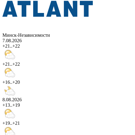
Минск-Независимости
7.08.2026
+21..+22
+21..+22
+16..+20
8.08.2026
+13..+19
+19..+21