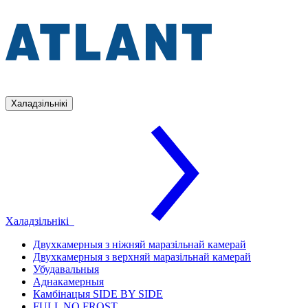
Халадзільнікі
Халадзільнікі
Двухкамерныя з ніжняй маразільнай камерай
Двухкамерныя з верхняй маразільнай камерай
Убудавальныя
Аднакамерныя
Камбінацыя SIDE BY SIDE
FULL NO FROST