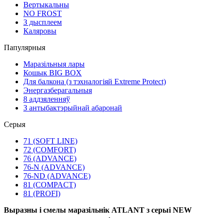
Вертыкальны
NO FROST
З дысплеем
Каляровы
Папулярныя
Маразільныя лары
Кошык BIG BOX
Для балкона (з тэхналогіяй Extreme Protect)
Энергазберагальныя
8 аддзяленняў
З антыбактэрыйнай абаронай
Серыя
71 (SOFT LINE)
72 (COMFORT)
76 (ADVANCE)
76-N (ADVANCE)
76-ND (ADVANCE)
81 (COMPACT)
81 (PROFI)
Выразны і смелы маразільнік ATLANT з серыі NEW