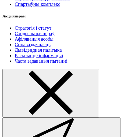
Спартыўны комплекс
Акцыянерам
Стратэгія і статут
Сходы акцыянераў
Афіляваныя асобы
Справаздачнасць
Дывідэндная палітыка
Раскрыццё інфармацыі
Часта задаваныя пытанні