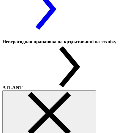
Неверагодная прапанова па крэдытаванні на тэхніку
ATLANT