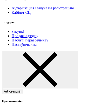
Аўтарызацыя / заяўка на рэгістрацыю
Кабінет СЦ
Тэндэры
Закупкі
Продаж адходаў
Паслугі перавозчыкаў
Пастаўшчыкам
Аб кампаніі
Пра кампанію