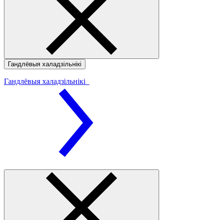
Гандлёвыя халадзільнікі
Гандлёвыя халадзільнікі