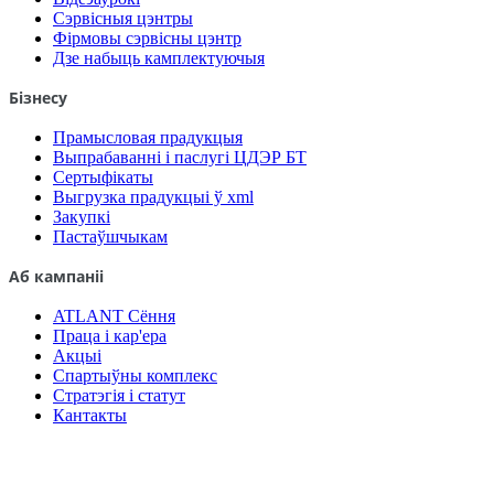
Сэрвісныя цэнтры
Фірмовы сэрвісны цэнтр
Дзе набыць камплектуючыя
Бізнесу
Прамысловая прадукцыя
Выпрабаванні і паслугі ЦДЭР БТ
Сертыфікаты
Выгрузка прадукцыі ў xml
Закупкі
Пастаўшчыкам
Аб кампаніі
ATLANT Сёння
Праца і кар'ера
Акцыі
Спартыўны комплекс
Стратэгія і статут
Кантакты