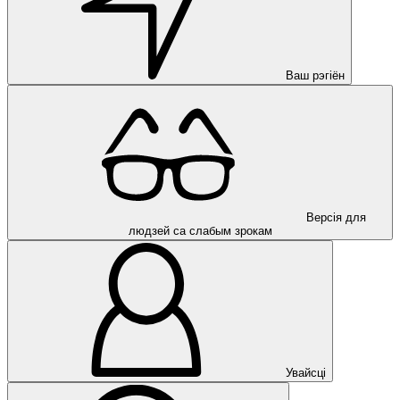
Ваш рэгіён
Версія для
людзей са слабым зрокам
Увайсці