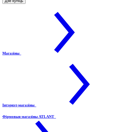
Дзе купіць
Магазіны
Інтэрнэт-магазіны
Фірмовыя магазіны ATLANT