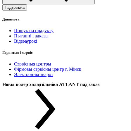
Падтрымка
Дапамога
Пошук па прадукту
Пытанні і адказы
Відеэаурокі
Гарантыя і сэрвіс
Сэрвісныя цэнтры
Фірмовы сэрвісны цэнтр г. Мінск
Электронны зварот
Новы колер халадзільніка ATLANT пад заказ