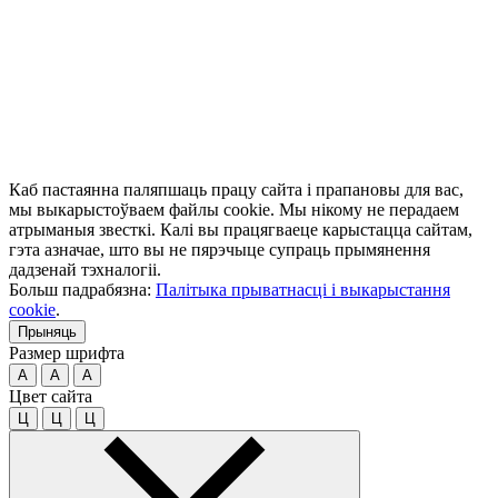
Каб пастаянна паляпшаць працу сайта і прапановы для вас,
мы выкарыстоўваем файлы cookie. Мы нікому не перадаем
атрыманыя звесткі. Калі вы працягваеце карыстацца сайтам,
гэта азначае, што вы не пярэчыце супраць прымянення
дадзенай тэхналогіі.
Больш падрабязна:
Палітыка прыватнасці і выкарыстання
cookie
.
Прыняць
Размер шрифта
A
A
A
Цвет сайта
Ц
Ц
Ц