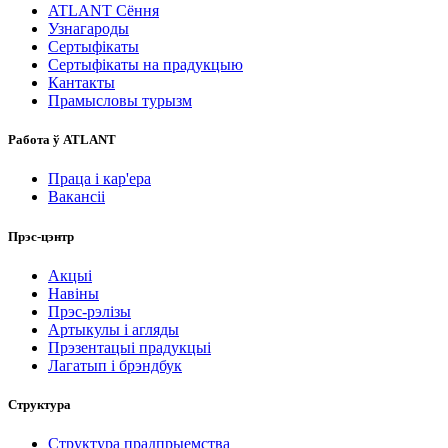
ATLANT Сёння
Узнагароды
Сертыфікаты
Сертыфікаты на прадукцыю
Кантакты
Прамысловы турызм
Работа ў ATLANT
Праца і кар'ера
Вакансіі
Прэс-цэнтр
Акцыі
Навіны
Прэс-рэлізы
Артыкулы і агляды
Прэзентацыі прадукцыі
Лагатып і брэндбук
Структура
Структура прадпрыемства