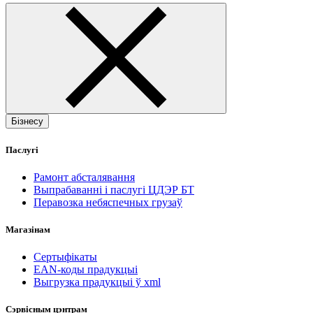
Бізнесу
Паслугі
Рамонт абсталявання
Выпрабаванні і паслугі ЦДЭР БТ
Перавозка небяспечных грузаў
Магазінам
Сертыфікаты
EAN-коды прадукцыі
Выгрузка прадукцыі ў xml
Сэрвісным цэнтрам