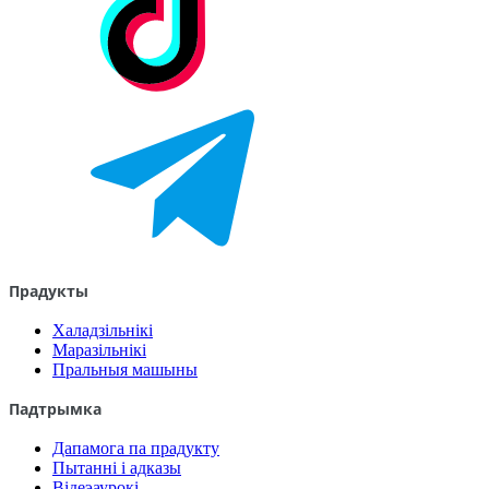
Прадукты
Халадзільнікі
Маразільнікі
Пральныя машыны
Падтрымка
Дапамога па прадукту
Пытанні і адказы
Відеэаурокі