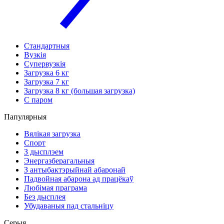
Стандартныя
Вузкія
Супервузкія
Загрузка 6 кг
Загрузка 7 кг
Загрузка 8 кг (большая загрузка)
С паром
Папулярныя
Вялікая загрузка
Спорт
З дысплэем
Энергазберагальныя
З антыбактэрыйнай абаронай
Падвойная абарона ад працёкаў
Любімая праграма
Без дысплея
Убудаваныя пад стальніцу
Серыя