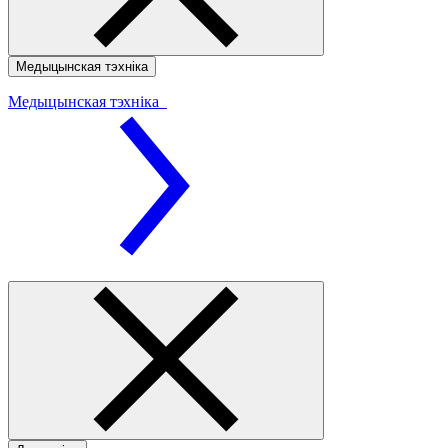
Медыцынская тэхніка
Медыцынская тэхніка