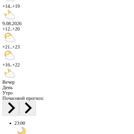
+14..+19
9.08.2026
+12..+20
+21..+23
+16..+22
Вечер
День
Утро
Почасовой прогноз:
23:00