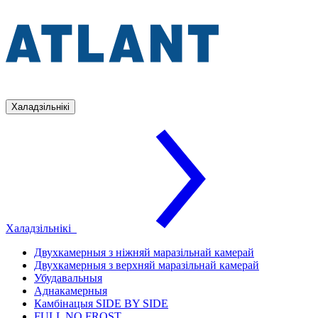
Халадзільнікі
Халадзільнікі
Двухкамерныя з ніжняй маразільнай камерай
Двухкамерныя з верхняй маразільнай камерай
Убудавальныя
Аднакамерныя
Камбінацыя SIDE BY SIDE
FULL NO FROST