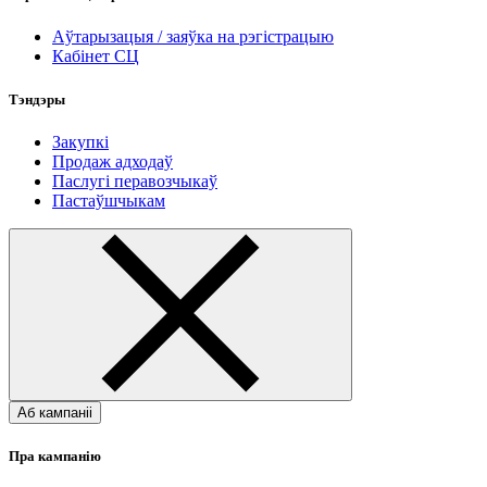
Аўтарызацыя / заяўка на рэгістрацыю
Кабінет СЦ
Тэндэры
Закупкі
Продаж адходаў
Паслугі перавозчыкаў
Пастаўшчыкам
Аб кампаніі
Пра кампанію