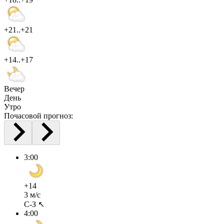
+21..+21
+14..+17
Вечер
День
Утро
Почасовой прогноз:
3:00
+14
3 м/с
С-З ↖
4:00