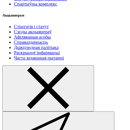
Спартыўны комплекс
Акцыянерам
Стратэгія і статут
Сходы акцыянераў
Афіляваныя асобы
Справаздачнасць
Дывідэндная палітыка
Раскрыццё інфармацыі
Часта задаваныя пытанні