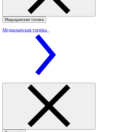
Медыцынская тэхніка
Медыцынская тэхніка