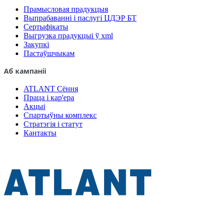
Прамысловая прадукцыя
Выпрабаванні і паслугі ЦДЭР БТ
Сертыфікаты
Выгрузка прадукцыі ў xml
Закупкі
Пастаўшчыкам
Аб кампаніі
ATLANT Сёння
Праца і кар'ера
Акцыі
Спартыўны комплекс
Стратэгія і статут
Кантакты