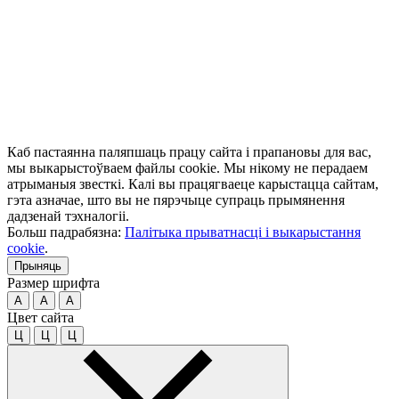
Каб пастаянна паляпшаць працу сайта і прапановы для вас,
мы выкарыстоўваем файлы cookie. Мы нікому не перадаем
атрыманыя звесткі. Калі вы працягваеце карыстацца сайтам,
гэта азначае, што вы не пярэчыце супраць прымянення
дадзенай тэхналогіі.
Больш падрабязна:
Палітыка прыватнасці і выкарыстання
cookie
.
Прыняць
Размер шрифта
A
A
A
Цвет сайта
Ц
Ц
Ц