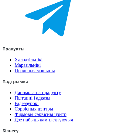
Прадукты
Халадзільнікі
Маразільнікі
Пральныя машыны
Падтрымка
Дапамога па прадукту
Пытанні і адказы
Відеэаурокі
Сэрвісныя цэнтры
Фірмовы сэрвісны цэнтр
Дзе набыць камплектуючыя
Бізнесу