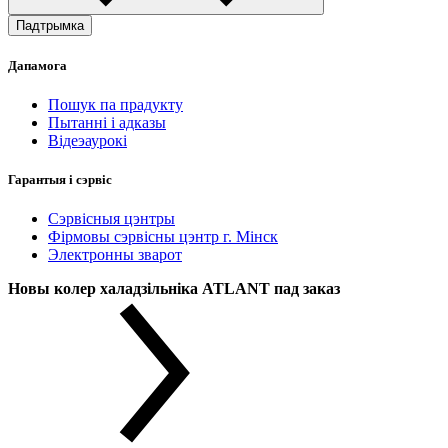
Падтрымка
Дапамога
Пошук па прадукту
Пытанні і адказы
Відеэаурокі
Гарантыя і сэрвіс
Сэрвісныя цэнтры
Фірмовы сэрвісны цэнтр г. Мінск
Электронны зварот
Новы колер халадзільніка ATLANT пад заказ