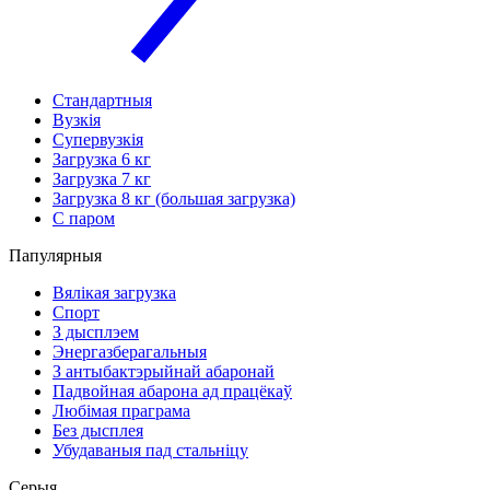
Стандартныя
Вузкія
Супервузкія
Загрузка 6 кг
Загрузка 7 кг
Загрузка 8 кг (большая загрузка)
С паром
Папулярныя
Вялікая загрузка
Спорт
З дысплэем
Энергазберагальныя
З антыбактэрыйнай абаронай
Падвойная абарона ад працёкаў
Любімая праграма
Без дысплея
Убудаваныя пад стальніцу
Серыя