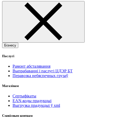
Бізнесу
Паслугі
Рамонт абсталявання
Выпрабаванні і паслугі ЦДЭР БТ
Перавозка небяспечных грузаў
Магазінам
Сертыфікаты
EAN-коды прадукцыі
Выгрузка прадукцыі ў xml
Сэрвісным цэнтрам