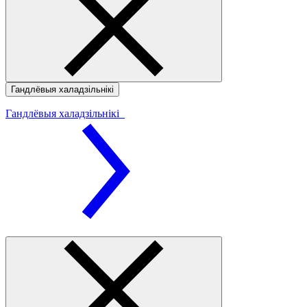
Гандлёвыя халадзільнікі
Гандлёвыя халадзільнікі