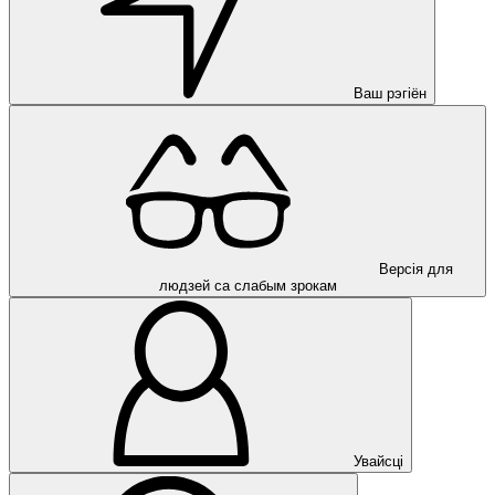
Ваш рэгіён
Версія для
людзей са слабым зрокам
Увайсці