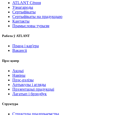
ATLANT Сёння
Узнагароды
Сертыфікаты
Сертыфікаты на прадукцыю
Кантакты
Прамысловы турызм
Работа ў ATLANT
Праца і кар'ера
Вакансіі
Прэс-цэнтр
Акцыі
Навіны
Прэс-рэлізы
Артыкулы і агляды
Прэзентацыі прадукцыі
Лагатып і брэндбук
Структура
Структура прадпрыемства