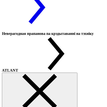
Неверагодная прапанова па крэдытаванні на тэхніку
ATLANT