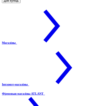
Дзе купіць
Магазіны
Інтэрнэт-магазіны
Фірмовыя магазіны ATLANT