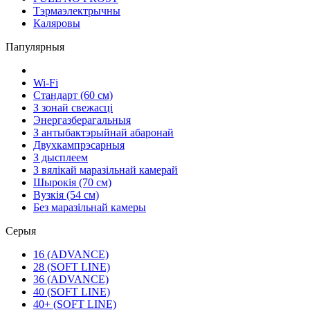
Тэрмаэлектрычны
Каляровы
Папулярныя
Wi-Fi
Стандарт (60 см)
З зонай свежасці
Энергазберагальныя
З антыбактэрыйнай абаронай
Двухкампрэсарныя
З дысплеем
З вялікай маразільнай камерай
Шырокія (70 см)
Вузкія (54 см)
Без маразільнай камеры
Серыя
16 (ADVANCE)
28 (SOFT LINE)
36 (ADVANCE)
40 (SOFT LINE)
40+ (SOFT LINE)