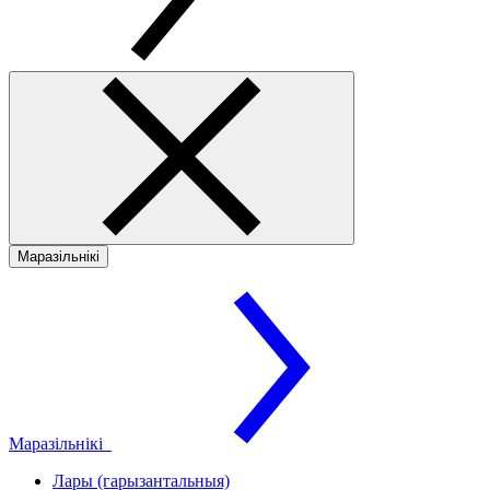
Маразільнікі
Маразільнікі
Лары (гарызантальныя)