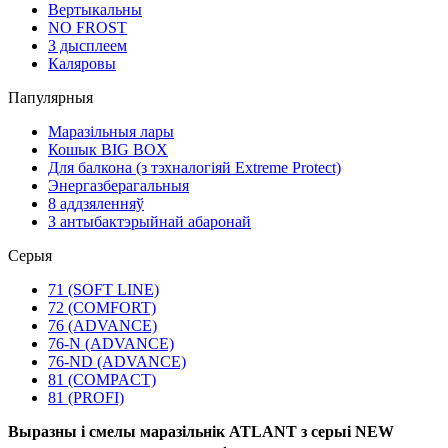
Вертыкальны
NO FROST
З дысплеем
Каляровы
Папулярныя
Маразільныя лары
Кошык BIG BOX
Для балкона (з тэхналогіяй Extreme Protect)
Энергазберагальныя
8 аддзяленняў
З антыбактэрыйнай абаронай
Серыя
71 (SOFT LINE)
72 (COMFORT)
76 (ADVANCE)
76-N (ADVANCE)
76-ND (ADVANCE)
81 (COMPACT)
81 (PROFI)
Выразны і смелы маразільнік ATLANT з серыі NEW