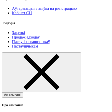
Аўтарызацыя / заяўка на рэгістрацыю
Кабінет СЦ
Тэндэры
Закупкі
Продаж адходаў
Паслугі перавозчыкаў
Пастаўшчыкам
Аб кампаніі
Пра кампанію