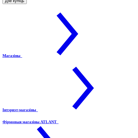
Дзе купіць
Магазіны
Інтэрнэт-магазіны
Фірмовыя магазіны ATLANT