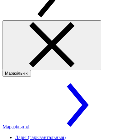
Маразільнікі
Маразільнікі
Лары (гарызантальныя)