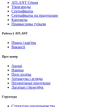
ATLANT Сёння
Узнагароды
Сертыфікаты
Сертыфікаты на прадукцыю
Кантакты
Прамысловы турызм
Работа ў ATLANT
Праца і кар'ера
Вакансіі
Прэс-цэнтр
Акцыі
Навіны
Прэс-рэлізы
Артыкулы і агляды
Прэзентацыі прадукцыі
Лагатып і брэндбук
Структура
Структура прадпрыемства