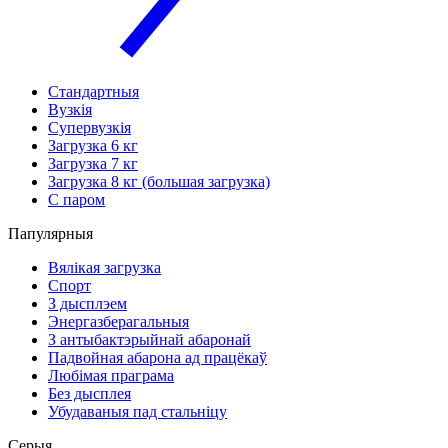
Стандартныя
Вузкія
Супервузкія
Загрузка 6 кг
Загрузка 7 кг
Загрузка 8 кг (большая загрузка)
С паром
Папулярныя
Вялікая загрузка
Спорт
З дысплэем
Энергазберагальныя
З антыбактэрыйнай абаронай
Падвойная абарона ад працёкаў
Любімая праграма
Без дысплея
Убудаваныя пад стальніцу
Серыя