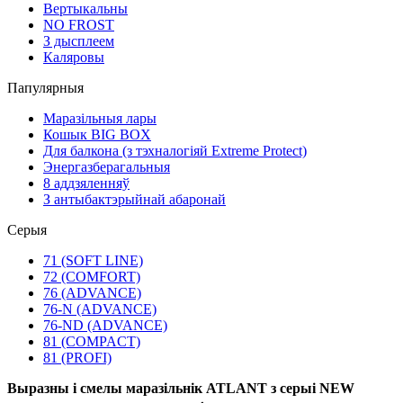
Вертыкальны
NO FROST
З дысплеем
Каляровы
Папулярныя
Маразільныя лары
Кошык BIG BOX
Для балкона (з тэхналогіяй Extreme Protect)
Энергазберагальныя
8 аддзяленняў
З антыбактэрыйнай абаронай
Серыя
71 (SOFT LINE)
72 (COMFORT)
76 (ADVANCE)
76-N (ADVANCE)
76-ND (ADVANCE)
81 (COMPACT)
81 (PROFI)
Выразны і смелы маразільнік ATLANT з серыі NEW