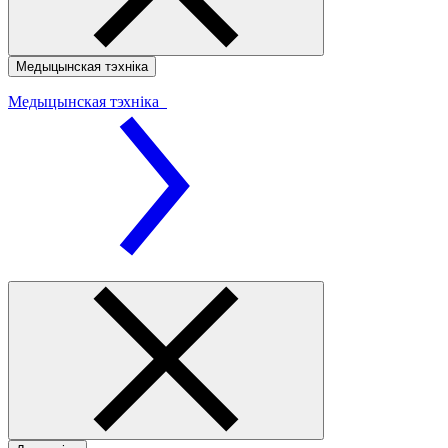
Медыцынская тэхніка
Медыцынская тэхніка