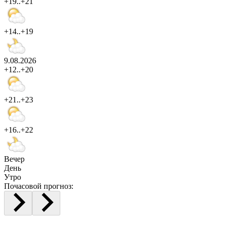
+19..+21
+14..+19
9.08.2026
+12..+20
+21..+23
+16..+22
Вечер
День
Утро
Почасовой прогноз: