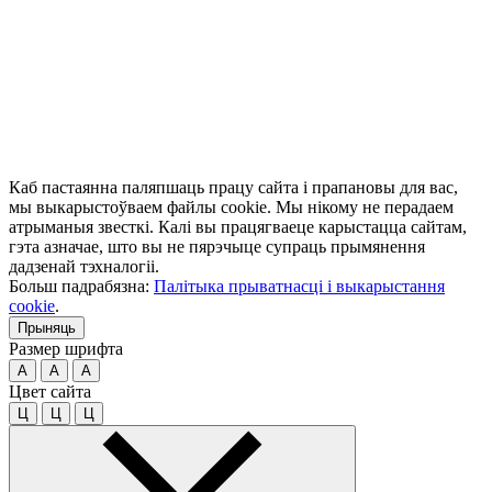
Каб пастаянна паляпшаць працу сайта і прапановы для вас,
мы выкарыстоўваем файлы cookie. Мы нікому не перадаем
атрыманыя звесткі. Калі вы працягваеце карыстацца сайтам,
гэта азначае, што вы не пярэчыце супраць прымянення
дадзенай тэхналогіі.
Больш падрабязна:
Палітыка прыватнасці і выкарыстання
cookie
.
Прыняць
Размер шрифта
A
A
A
Цвет сайта
Ц
Ц
Ц