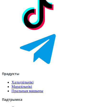
Прадукты
Халадзільнікі
Маразільнікі
Пральныя машыны
Падтрымка