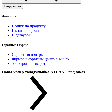
Падтрымка
Дапамога
Пошук па прадукту
Пытанні і адказы
Відеэаурокі
Гарантыя і сэрвіс
Сэрвісныя цэнтры
Фірмовы сэрвісны цэнтр г. Мінск
Электронны зварот
Новы колер халадзільніка ATLANT пад заказ