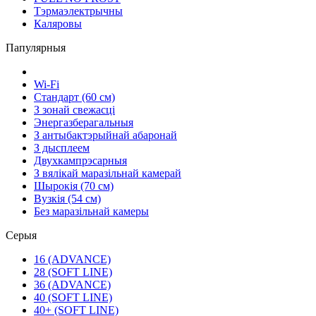
Тэрмаэлектрычны
Каляровы
Папулярныя
Wi-Fi
Стандарт (60 см)
З зонай свежасці
Энергазберагальныя
З антыбактэрыйнай абаронай
З дысплеем
Двухкампрэсарныя
З вялікай маразільнай камерай
Шырокія (70 см)
Вузкія (54 см)
Без маразільнай камеры
Серыя
16 (ADVANCE)
28 (SOFT LINE)
36 (ADVANCE)
40 (SOFT LINE)
40+ (SOFT LINE)