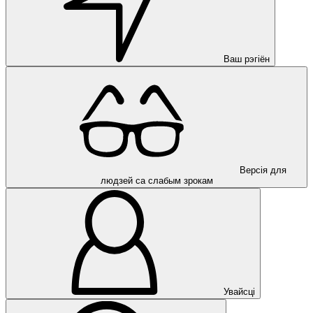
Ваш рэгіён
Версія для
людзей са слабым зрокам
Увайсці