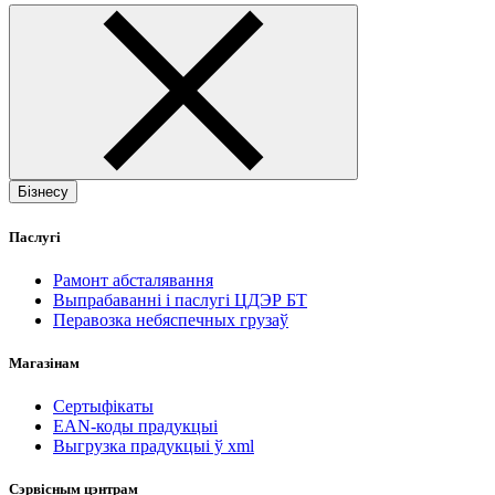
Бізнесу
Паслугі
Рамонт абсталявання
Выпрабаванні і паслугі ЦДЭР БТ
Перавозка небяспечных грузаў
Магазінам
Сертыфікаты
EAN-коды прадукцыі
Выгрузка прадукцыі ў xml
Сэрвісным цэнтрам