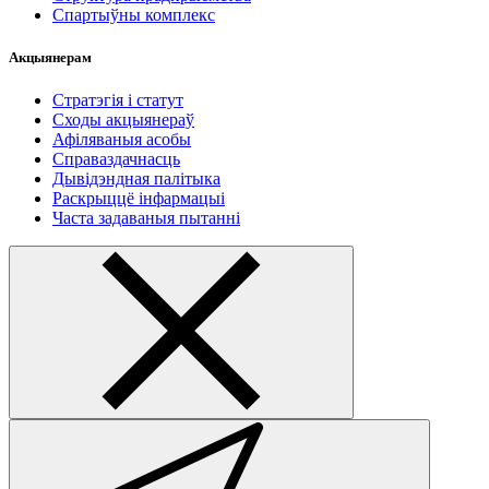
Спартыўны комплекс
Акцыянерам
Стратэгія і статут
Сходы акцыянераў
Афіляваныя асобы
Справаздачнасць
Дывідэндная палітыка
Раскрыццё інфармацыі
Часта задаваныя пытанні