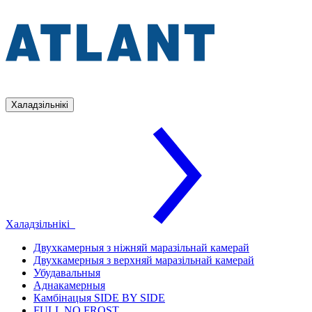
Халадзільнікі
Халадзільнікі
Двухкамерныя з ніжняй маразільнай камерай
Двухкамерныя з верхняй маразільнай камерай
Убудавальныя
Аднакамерныя
Камбінацыя SIDE BY SIDE
FULL NO FROST