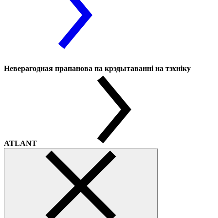
Неверагодная прапанова па крэдытаванні на тэхніку
ATLANT