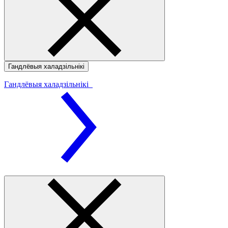
Гандлёвыя халадзільнікі
Гандлёвыя халадзільнікі