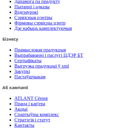
Дапамога па прадукту
Пытанні і адказы
Відеэаурокі
Сэрвісныя цэнтры
Фірмовы сэрвісны цэнтр
Дзе набыць камплектуючыя
Бізнесу
Прамысловая прадукцыя
Выпрабаванні і паслугі ЦДЭР БТ
Сертыфікаты
Выгрузка прадукцыі ў xml
Закупкі
Пастаўшчыкам
Аб кампаніі
ATLANT Сёння
Праца і кар'ера
Акцыі
Спартыўны комплекс
Стратэгія і статут
Кантакты