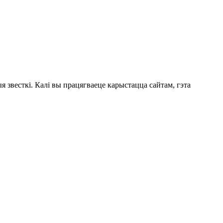
 звесткі. Калі вы працягваеце карыстацца сайтам, гэта