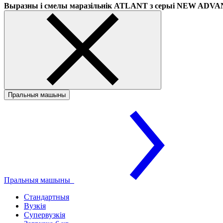
Выразны і смелы маразільнік ATLANT з серыі NEW ADV
Пральныя машыны
Пральныя машыны
Стандартныя
Вузкія
Супервузкія