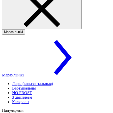
Маразільнікі
Маразільнікі
Лары (гарызантальныя)
Вертыкальны
NO FROST
З дысплеем
Каляровы
Папулярныя