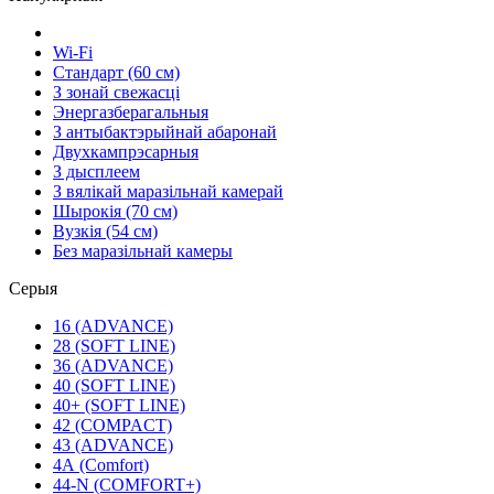
Wi-Fi
Стандарт (60 см)
З зонай свежасці
Энергазберагальныя
З антыбактэрыйнай абаронай
Двухкампрэсарныя
З дысплеем
З вялікай маразільнай камерай
Шырокія (70 см)
Вузкія (54 см)
Без маразільнай камеры
Серыя
16 (ADVANCE)
28 (SOFT LINE)
36 (ADVANCE)
40 (SOFT LINE)
40+ (SOFT LINE)
42 (COMPACT)
43 (ADVANCE)
4А (Comfort)
44-N (COMFORT+)