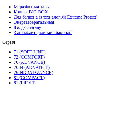
Маразільныя лары
Кошык BIG BOX
Для балкона (з тэхналогіяй Extreme Protect)
Энергазберагальныя
8 аддзяленняў
З антыбактэрыйнай абаронай
Серыя
71 (SOFT LINE)
72 (COMFORT)
76 (ADVANCE)
76-N (ADVANCE)
76-ND (ADVANCE)
81 (COMPACT)
81 (PROFI)