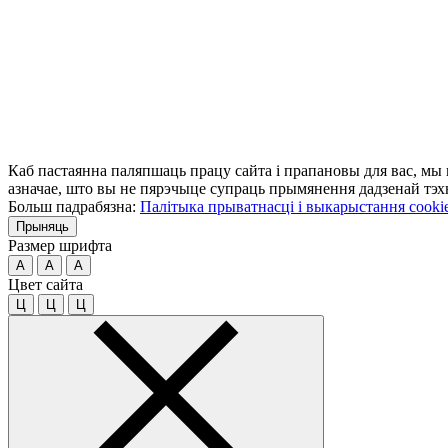
Каб пастаянна паляпшаць працу сайта і прапановы для вас, мы
азначае, што вы не пярэчыце супраць прымянення дадзенай тэхн
Больш падрабязна:
Палітыка прыватнасці і выкарыстання cooki
Прыняць
Размер шрифта
A
A
A
Цвет сайта
Ц
Ц
Ц