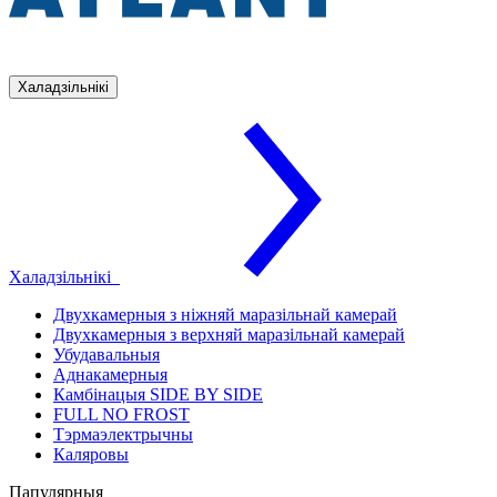
Халадзільнікі
Халадзільнікі
Двухкамерныя з ніжняй маразільнай камерай
Двухкамерныя з верхняй маразільнай камерай
Убудавальныя
Аднакамерныя
Камбінацыя SIDE BY SIDE
FULL NO FROST
Тэрмаэлектрычны
Каляровы
Папулярныя