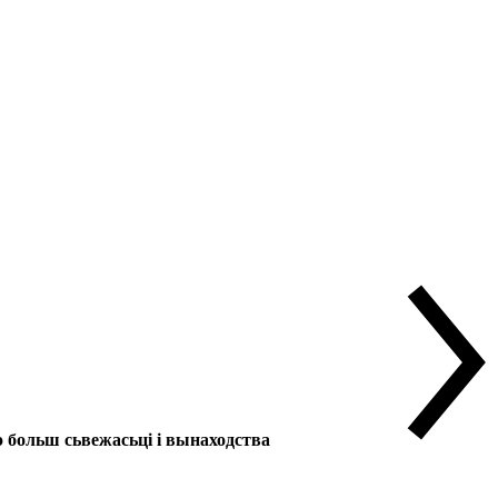
больш сьвежасьці і вынаходства