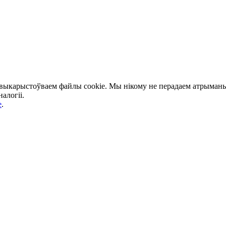
 выкарыстоўваем файлы cookie. Мы нікому не перадаем атрыманыя
алогіі.
e
.